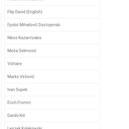
Filip David (English)
Fjodor Mihailovič Dostojevski
Nikos Kazantzakis
Meša Selimović
Voltaire
Marko Vešović
Ivan Supek
Erich Fromm
Danilo Kiš
Leszek Kołakowski