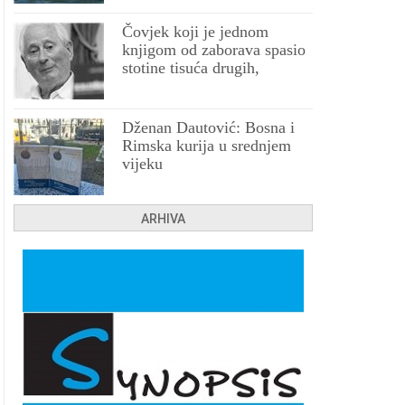
Čovjek koji je jednom
knjigom od zaborava spasio
stotine tisuća drugih,
prokletih i uništenih
Dženan Dautović: Bosna i
Rimska kurija u srednjem
vijeku
ARHIVA