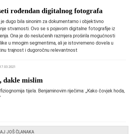
eti rođendan digitalnog fotografa
 je dugo bila sinonim za dokumentarno i objektivno
nje stvarnosti. Ovo se s pojavom digitalne fotografije iz
enja. Ona je do neslućenih razmjera proširila mogućnosti
like u mnogim segmentima, ali je istovremeno dovela u
zinu trajnost i dugoročnu relevantnost
17.03.2021
 dakle mislim
fiziognomija tijela. Benjaminovim riječima: „Kako čovjek hoda,
“
TAJ JOŠ ČLANAKA