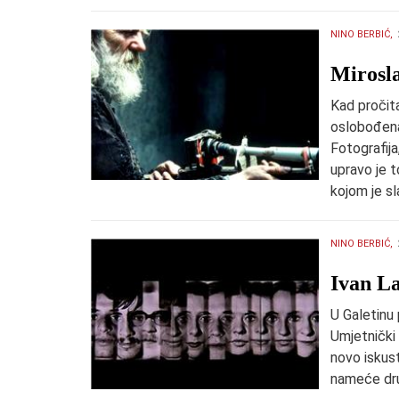
NINO BERBIĆ,
Mirosla
Kad pročit
oslobođena 
Fotografija
upravo je to
kojom je s
NINO BERBIĆ,
​Ivan L
U Galetinu 
Umjetnički 
novo iskust
nameće dr