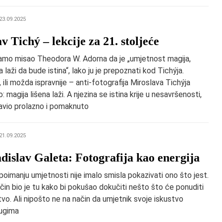
23.09.2025
v Tichý – lekcije za 21. stoljeće
amo misao Theodora W. Adorna da je „umjetnost magija,
laži da bude istina“, lako ju je prepoznati kod Tichýja.
, ili možda ispravnije – anti-fotografija Miroslava Tichýja
: magija lišena laži. A njezina se istina krije u nesavršenosti,
lavio prolazno i pomaknuto
21.09.2025
adislav Galeta: Fotografija kao energija
poimanju umjetnosti nije imalo smisla pokazivati ono što jest.
čin bio je tu kako bi pokušao dokučiti nešto što će ponuditi
vo. Ali nipošto ne na način da umjetnik svoje iskustvo
ugima