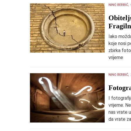
NINO BERBIĆ,
​Obitel
Fragiln
Iako možda
koje nosi p
zbirka fotog
vrijeme
NINO BERBIĆ,
​Fotogra
I fotografi
vrijeme. Ne
nas vrate 
da vrate z