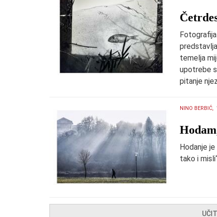
Četrdes
Fotografija
predstavlja
temelja mij
upotrebe s
pitanje nje
NINO BERBIĆ,
Hodam,
Hodanje je 
tako i misli
UČI