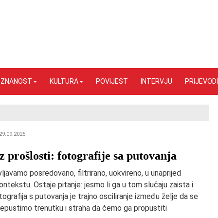
I ZNANOST
KULTURA
POVIJEST
INTERVJU
PRIJEVODI
29.09.2025
z prošlosti: fotografije sa putovanja
vljavamo posredovano, filtrirano, uokvireno, u unaprijed
tekstu. Ostaje pitanje: jesmo li ga u tom slučaju zaista i
otografija s putovanja je trajno osciliranje između želje da se
epustimo trenutku i straha da ćemo ga propustiti