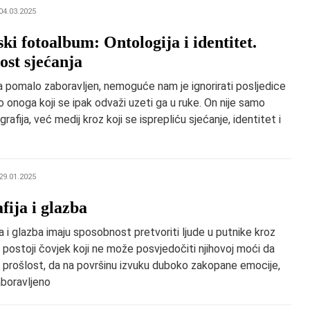
04.03.2025
jski fotoalbum: Ontologija i identitet.
ost sjećanja
 pomalo zaboravljen, nemoguće nam je ignorirati posljedice
o onoga koji se ipak odvaži uzeti ga u ruke. On nije samo
rafija, već medij kroz koji se isprepliću sjećanje, identitet i
29.01.2025
fija i glazba
ja i glazba imaju sposobnost pretvoriti ljude u putnike kroz
 postoji čovjek koji ne može posvjedočiti njihovoj moći da
u prošlost, da na površinu izvuku duboko zakopane emocije,
aboravljeno