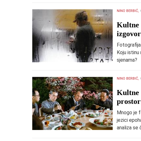
NINO BERBIĆ,
Kultne 
izgovor
Fotografija
Koju istinu
sjenama?
NINO BERBIĆ,
​Kultne
prostor
Mnogo je f
jezici epoh
analiza se