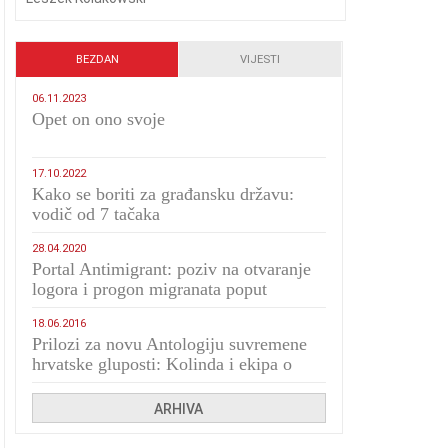
BEZDAN
VIJESTI
06.11.2023
​Opet on ono svoje
17.10.2022
Kako se boriti za građansku državu:
vodič od 7 tačaka
28.04.2020
Portal Antimigrant: poziv na otvaranje
logora i progon migranata poput
bijesnih kerova
18.06.2016
Prilozi za novu Antologiju suvremene
hrvatske gluposti: Kolinda i ekipa o
navijačkim huliganima
ARHIVA