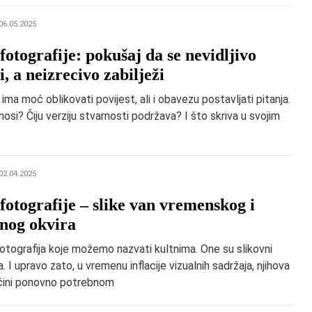
06.05.2025
fotografije: pokušaj da se nevidljivo
i, a neizrecivo zabilježi
 ima moć oblikovati povijest, ali i obavezu postavljati pitanja.
 nosi? Čiju verziju stvarnosti podržava? I što skriva u svojim
02.04.2025
 fotografije – slike van vremenskog i
nog okvira
otografija koje možemo nazvati kultnima. One su slikovni
a. I upravo zato, u vremenu inflacije vizualnih sadržaja, njihova
 čini ponovno potrebnom