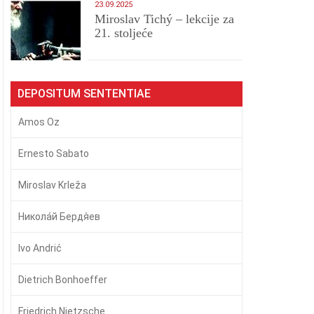
23.09.2025
Miroslav Tichý – lekcije za
21. stoljeće
DEPOSITUM SENTENTIAE
Amos Oz
Ernesto Sabato
Miroslav Krleža
Никола́й Бердя́ев
Ivo Andrić
Dietrich Bonhoeffer
Friedrich Nietzsche