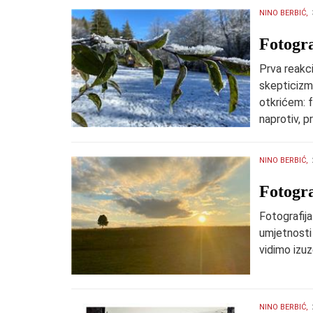
NINO BERBIĆ,
​Fotogra
Prva reakci
skepticizma
otkrićem: f
naprotiv, p
NINO BERBIĆ,
Fotogra
Fotografija 
umjetnosti
vidimo izu
NINO BERBIĆ,