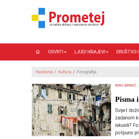
OSVRTI
LJUDI I KRAJEVI
DRUŠTVO 
Naslovna
/
Kultura
/
Fotografija
NINO BERBIĆ,
Pisma i
Svijet doži
zadanom kon
iskusili? F
potpuno pr