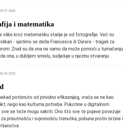
09.07.2025
afija i matematika
e slike kroz matematiku starije je od fotografije. Već su
slikari - sjetimo se della Francesce ili Dürera - tragali za
rom. Znali su da ona ne samo da može pomoći u tumačenju
 da ona, u dubljem smislu, sudjeluje u njezinu stvaranju
26.05.2025
id
ekad potisnuto od prividno efikasnijeg, vraća se ne kao
likt, nego kao kulturna potreba. Pukotine u digitalnom
 sve se teže mogu sakriti. Ono što sve te pojave povezuje
 za prisutnošću i svjesnošću trenutka, pobuna protiv brzine i
vršenstva