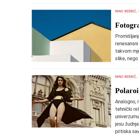
NINO BERBIĆ,
​Fotogr
Promišljanj
renesansni 
takvom mje
slike, nego
NINO BERBIĆ,
Polaro
Analogno, n
tehnički re
univerzumu
jesu žudnja
pritiska sa