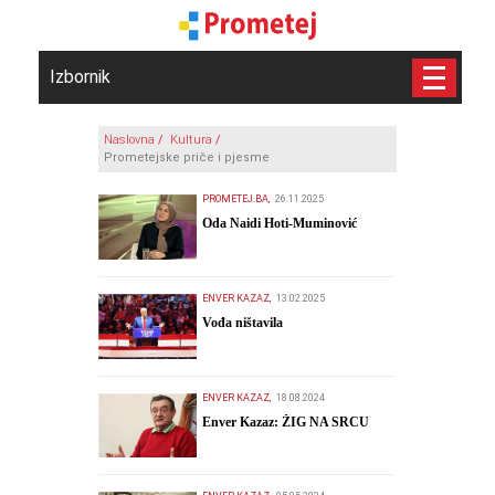
Izbornik
Naslovna
/
Kultura
/
Prometejske priče i pjesme
PROMETEJ.BA,
26.11.2025
​Oda Naidi Hoti-Muminović
ENVER KAZAZ,
13.02.2025
Vođa ništavila
ENVER KAZAZ,
18.08.2024
Enver Kazaz: ŽIG NA SRCU