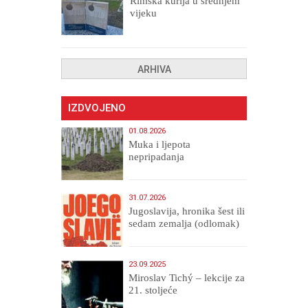
Rimska kurija u srednjem
vijeku
ARHIVA
IZDVOJENO
01.08.2026
Muka i ljepota
nepripadanja
31.07.2026
Jugoslavija, hronika šest ili
sedam zemalja (odlomak)
23.09.2025
Miroslav Tichý – lekcije za
21. stoljeće