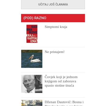
UČITAJ JOŠ ČLANAKA
(POD) RAZNO
Simptomi kraja
Ne pristajem!
Čovjek koji je jednom
knjigom od zaborava
spasio stotine tisuća
drugih, prokletih i
uništenih
Dženan Dautović: Bosna i