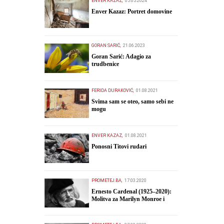
ENVER KAZAZ,
05.05.2024
Enver Kazaz: Portret domovine
GORAN SARIĆ,
21.06.2023
Goran Sarić: Adagio za
trudbenice
FERIDA DURAKOVIĆ,
01.08.2021
Svima sam se oteo, samo sebi ne
mogu
ENVER KAZAZ,
01.08.2021
Ponosni Titovi rudari
PROMETEJ.BA,
17.03.2020
Ernesto Cardenal (1925–2020):
Molitva za Marilyn Monroe i
druge pjesme