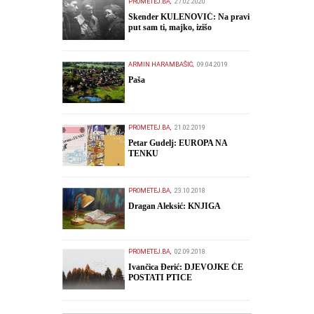
PROMETEJ.BA,
27.02.2020
Skender KULENOVIĆ: Na pravi
put sam ti, majko, izišo
ARMIN HARAMBAŠIĆ,
09.04.2019
Paša
PROMETEJ.BA,
21.02.2019
Petar Gudelj: EUROPA NA
TENKU
PROMETEJ.BA,
23.10.2018
Dragan Aleksić: KNJIGA
PROMETEJ.BA,
02.09.2018
Ivančica Đerić: DJEVOJKE ĆE
POSTATI PTICE