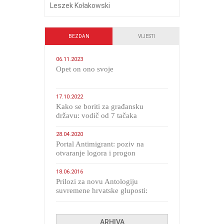
Leszek Kołakowski
BEZDAN
VIJESTI
06.11.2023
​Opet on ono svoje
17.10.2022
Kako se boriti za građansku
državu: vodič od 7 tačaka
28.04.2020
Portal Antimigrant: poziv na
otvaranje logora i progon
migranata poput bijesnih kerova
18.06.2016
Prilozi za novu Antologiju
suvremene hrvatske gluposti:
Kolinda i ekipa o navijačkim
huliganima
ARHIVA