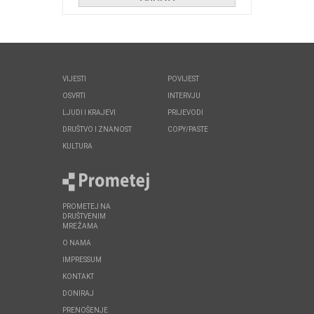
VIJESTI
POVIJEST
OSVRTI
INTERVJU
LJUDI I KRAJEVI
PRIJEVODI
DRUŠTVO I ZNANOST
COPY/PASTE
KULTURA
PROMETEJ NA
DRUŠTVENIM
MREŽAMA
O NAMA
IMPRESSUM
KONTAKT
DONIRAJ
PRENOŠENJE