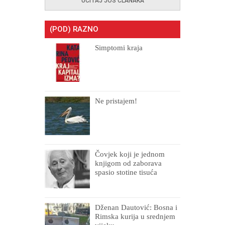
UČITAJ JOŠ ČLANAKA
(POD) RAZNO
Simptomi kraja
Ne pristajem!
Čovjek koji je jednom
knjigom od zaborava
spasio stotine tisuća
drugih, prokletih i
uništenih
Dženan Dautović: Bosna i
Rimska kurija u srednjem