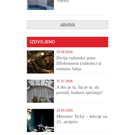
vijeku
ARHIVA
IZDVOJENO
02.08.2026
Divlja rudarska jama
Džehennem (odlomci iz
romana Jahja
Veličanstveni)
31.07.2026
A tko je ta, šta je ta, da
prostiš, kultura sjećanja?
23.09.2025
Miroslav Tichý – lekcije za
21. stoljeće