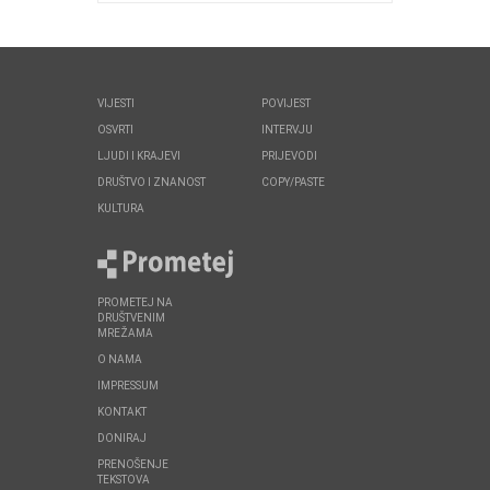
VIJESTI
POVIJEST
OSVRTI
INTERVJU
LJUDI I KRAJEVI
PRIJEVODI
DRUŠTVO I ZNANOST
COPY/PASTE
KULTURA
PROMETEJ NA
DRUŠTVENIM
MREŽAMA
O NAMA
IMPRESSUM
KONTAKT
DONIRAJ
PRENOŠENJE
TEKSTOVA