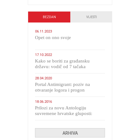
BEZDAN
VIJESTI
06.11.2023
​Opet on ono svoje
17.10.2022
Kako se boriti za građansku
državu: vodič od 7 tačaka
28.04.2020
Portal Antimigrant: poziv na
otvaranje logora i progon
migranata poput bijesnih kerova
18.06.2016
Prilozi za novu Antologiju
suvremene hrvatske gluposti:
Kolinda i ekipa o navijačkim
huliganima
ARHIVA