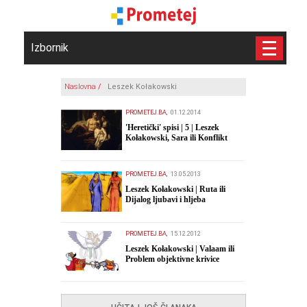
Izbornik
Naslovna
/
Leszek Kołakowski
PROMETEJ.BA,
01.12.2014
'Heretički' spisi | 5 | Leszek
Kołakowski, Sara ili Konflikt
opšteg i pojedinačnog u moralu
PROMETEJ.BA,
13.05.2013
Leszek Kołakowski | Ruta ili
Dijalog ljubavi i hljeba
PROMETEJ.BA,
15.12.2012
Leszek Kołakowski | Valaam ili
Problem objektivne krivice