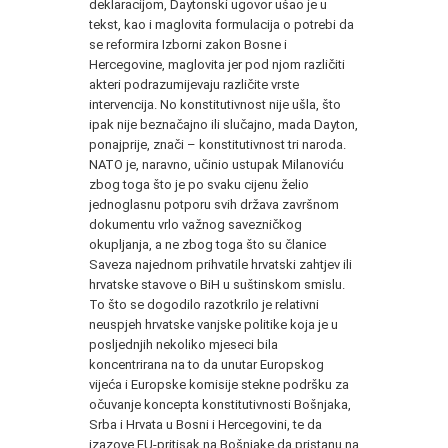
deklaracijom, Daytonski ugovor ušao je u
tekst, kao i maglovita formulacija o potrebi da
se reformira Izborni zakon Bosne i
Hercegovine, maglovita jer pod njom različiti
akteri podrazumijevaju različite vrste
intervencija. No konstitutivnost nije ušla, što
ipak nije beznačajno ili slučajno, mada Dayton,
ponajprije, znači – konstitutivnost tri naroda.
NATO je, naravno, učinio ustupak Milanoviću
zbog toga što je po svaku cijenu želio
jednoglasnu potporu svih država završnom
dokumentu vrlo važnog savezničkog
okupljanja, a ne zbog toga što su članice
Saveza najednom prihvatile hrvatski zahtjev ili
hrvatske stavove o BiH u suštinskom smislu.
To što se dogodilo razotkrilo je relativni
neuspjeh hrvatske vanjske politike koja je u
posljednjih nekoliko mjeseci bila
koncentrirana na to da unutar Europskog
vijeća i Europske komisije stekne podršku za
očuvanje koncepta konstitutivnosti Bošnjaka,
Srba i Hrvata u Bosni i Hercegovini, te da
izazove EU-pritisak na Bošnjake da pristanu na