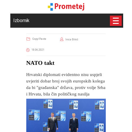
Izbornik
Copy/Paste
Ivica Đikić
18.06.2021
NATO takt
Hrvatski diplomati evidentno nisu uspjeli
uvjeriti dobar broj svojih europskih kolega
da bi "građanska" država, protiv volje Srba
i Hrvata, bila čin političkog nasilja