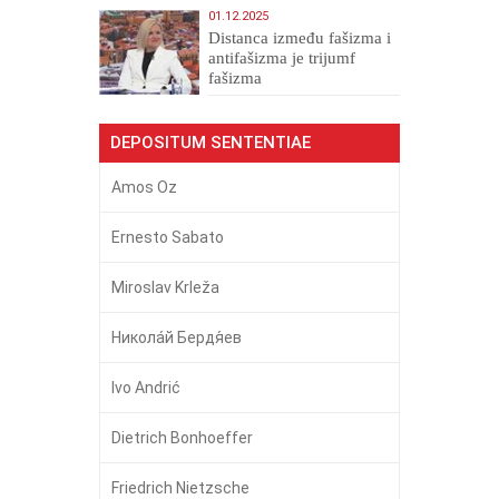
01.12.2025
Distanca između fašizma i
antifašizma je trijumf
fašizma
DEPOSITUM SENTENTIAE
Amos Oz
Ernesto Sabato
Miroslav Krleža
Никола́й Бердя́ев
Ivo Andrić
Dietrich Bonhoeffer
Friedrich Nietzsche