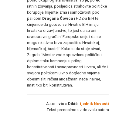
posto ukupnog stanovništva. To je, pored
ratnih zbivanja, posljedica strahovite političke
korupcije, klijentelizma i samoživosti pod
palicom
Dragana Čovića
i HDZ-a BiH te
činjenice da gotovo svi Hrvati u BiH imaju
hrvatsko državljanstvo, to jest da su oni
ravnopravni građani Europske unije i da se
mogu relativno brzo zaposliti u Hrvatskoj,
Njemačkoj, Austriji. Kako sada stoje stvari,
Zagreb i Mostar vode opravdanu političku i
diplomatsku kampanju u prilog
konstitutivnosti i ravnopravnosti Hrvata, ali će i
svojom politikom u vrlo dogledno vrijeme
obesmisliti rečeni angažman: neće, naime,
imati tko biti konstitutivan.
Autor:
Ivica Đikić
,
tjednik Novosti
Tekst prenosimo uz dozvolu autora