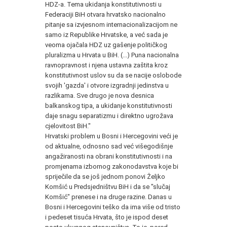
HDZ-a. Tema ukidanja konstitutivnosti u
Federaciji BiH otvara hrvatsko nacionalno
pitanje sa izvjesnom internacionalizacijom ne
samo iz Republike Hrvatske, a već sada je
veoma ojačala HDZ uz gašenje političkog
pluralizma u Hrvata u BiH. (...) Puna nacionalna
ravnopravnost i njena ustavna zaštita kroz
konstitutivnost uslov su da se nacije oslobode
svojih 'gazda' i otvore izgradnji jedinstva u
razlikama. Sve drugo je nova desnica
balkanskog tipa, a ukidanje konstitutivnosti
daje snagu separatizmu i direktno ugrožava
cjelovitost BiH."
Hrvatski problem u Bosni i Hercegovini veći je
od aktualne, odnosno sad već višegodišnje
angažiranosti na obrani konstitutivnosti i na
promjenama izbornog zakonodavstva koje bi
spriječile da se još jednom ponovi Željko
Komšić u Predsjedništvu BiH i da se "slučaj
Komšić" prenese i na druge razine. Danas u
Bosni i Hercegovini teško da ima više od tristo
i pedeset tisuća Hrvata, što je ispod deset