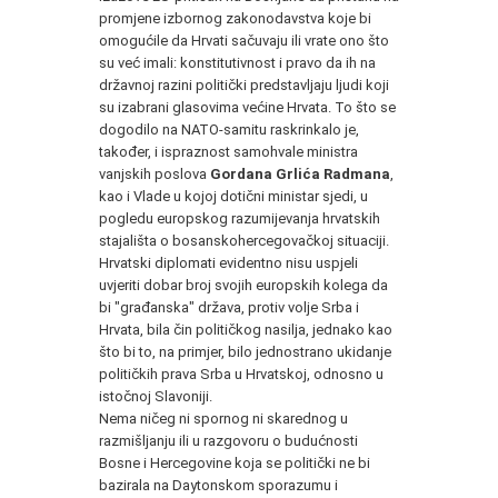
promjene izbornog zakonodavstva koje bi
omogućile da Hrvati sačuvaju ili vrate ono što
su već imali: konstitutivnost i pravo da ih na
državnoj razini politički predstavljaju ljudi koji
su izabrani glasovima većine Hrvata. To što se
dogodilo na NATO-samitu raskrinkalo je,
također, i ispraznost samohvale ministra
vanjskih poslova
Gordana Grlića Radmana
,
kao i Vlade u kojoj dotični ministar sjedi, u
pogledu europskog razumijevanja hrvatskih
stajališta o bosanskohercegovačkoj situaciji.
Hrvatski diplomati evidentno nisu uspjeli
uvjeriti dobar broj svojih europskih kolega da
bi "građanska" država, protiv volje Srba i
Hrvata, bila čin političkog nasilja, jednako kao
što bi to, na primjer, bilo jednostrano ukidanje
političkih prava Srba u Hrvatskoj, odnosno u
istočnoj Slavoniji.
Nema ničeg ni spornog ni skarednog u
razmišljanju ili u razgovoru o budućnosti
Bosne i Hercegovine koja se politički ne bi
bazirala na Daytonskom sporazumu i