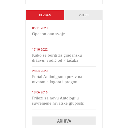
BEZDAN
VIJESTI
06.11.2023
​Opet on ono svoje
17.10.2022
Kako se boriti za građansku
državu: vodič od 7 tačaka
28.04.2020
Portal Antimigrant: poziv na
otvaranje logora i progon
migranata poput bijesnih kerova
18.06.2016
Prilozi za novu Antologiju
suvremene hrvatske gluposti:
Kolinda i ekipa o navijačkim
huliganima
ARHIVA