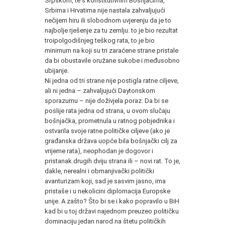
Srpskom, te s konstitutivnim Bošnjacima,
Srbima i Hrvatima nije nastala zahvaljujući
nečijem hiru ili slobodnom uvjerenju da je to
najbolje rješenje za tu zemlju: to je bio rezultat
troipolgodišnjeg teškog rata, to je bio
minimum na koji su tri zaraćene strane pristale
da bi obustavile oružane sukobe i međusobno
ubijanje.
Ni jedna od tri strane nije postigla ratne ciljeve,
ali ni jedna – zahvaljujući Daytonskom
sporazumu – nije doživjela poraz. Da bi se
poslije rata jedna od strana, u ovom slučaju
bošnjačka, prometnula u ratnog pobjednika i
ostvarila svoje ratne političke ciljeve (ako je
građanska država uopće bila bošnjački cilj za
vrijeme rata), neophodan je dogovor i
pristanak drugih dviju strana ili – novi rat. To je,
dakle, nerealni i obmanjivački politički
avanturizam koji, sad je sasvim jasno, ima
pristaše i u nekolicini diplomacija Europske
unije. A zašto? Što bi se i kako popravilo u BiH
kad bi u toj državi najednom preuzeo političku
dominaciju jedan narod na štetu političkih