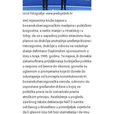
Izvor fotografije: www.predsjednik.hr
Već mjesecima kruže najave u
bosanskohercegovačkim medijima i političkim
krugovima, a nešto manje i u Hrvatskoj i u
Srbiji, da se u zapadnoj politici intenzivno kuju
planovi za drukčije unutrašnje uređenje Bosne i
Hercegovine, drukčije u odnosu na sadašnje
stanje definirano Daytonskim sporazumom o
miru s kraja 1995. godine. Te najave, ili donekle
zakamuflirana priželjkivanja bošnjačke politike
u rasponu od ljevice do desnice, govorile su
uglavnom o promjenama koje bi dovele do
odustajanja od koncepta konstitutivnosti tri
bosanskohercegovačka naroda, odnosno do
uspostave građanske države u kojoj se
politička prava ne bi ostvarivala prema
etničkom principu. Razilaženja u pogledu
završnog teksta deklaracije NATO-samita
održanog u Bruxellesu u ponedjeljak svjedoče
da ti glasovi nisu bili bez utemeljenja i da nisu