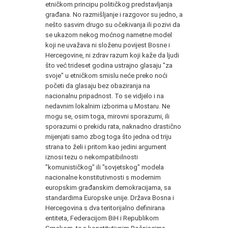
etničkom principu političkog predstavljanja
građana. No razmišljanje i razgovor su jedno, a
nešto sasvim drugo su očekivanja ili pozivi da
se ukazom nekog moćnog nametne model
koji ne uvažava ni složenu povijest Bosne i
Hercegovine, ni zdrav razum koji kaže da ljudi
što već trideset godina ustrajno glasaju "za
svoje" u etničkom smislu neće preko noći
početi da glasaju bez obaziranja na
nacionalnu pripadnost. To se vidjelo i na
nedavnim lokalnim izborima u Mostaru. Ne
mogu se, osim toga, mirovni sporazumi, ili
sporazumi o prekidu rata, naknadno drastično
mijenjati samo zbog toga što jedna od triju
strana to želi i pritom kao jedini argument
iznosi tezu o nekompatibilnosti
"komunističkog" ili "sovjetskog" modela
nacionalne konstitutivnosti s modernim
europskim građanskim demokracijama, sa
standardima Europske unije. Država Bosna i
Hercegovina s dva teritorijalno definirana
entiteta, Federacijom BiH i Republikom