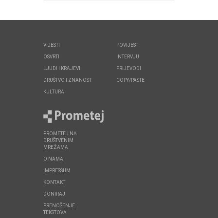
VIJESTI
POVIJEST
OSVRTI
INTERVJU
LJUDI I KRAJEVI
PRIJEVODI
DRUŠTVO I ZNANOST
COPY/PASTE
KULTURA
PROMETEJ NA
DRUŠTVENIM
MREŽAMA
O NAMA
IMPRESSUM
KONTAKT
DONIRAJ
PRENOŠENJE
TEKSTOVA