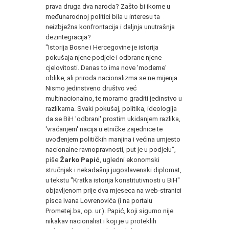
prava druga dva naroda? Zašto bi ikome u
međunarodnoj politici bila u interesu ta
neizbježna konfrontacija i daljnja unutrašnja
dezintegracija?
"Istorija Bosne i Hercegovine je istorija
pokušaja njene podjele i odbrane njene
cjelovitosti. Danas to ima nove 'moderne'
oblike, ali priroda nacionalizma se ne mijenja.
Nismo jedinstveno društvo već
multinacionalno, te moramo graditi jedinstvo u
razlikama. Svaki pokušaj, politika, ideologija
da se BiH 'odbrani' prostim ukidanjem razlika,
'vraćanjem' nacija u etničke zajednice te
uvođenjem političkih manjina i većina umjesto
nacionalne ravnopravnosti, put je u podjelu",
piše
Žarko Papić
, ugledni ekonomski
stručnjak i nekadašnji jugoslavenski diplomat,
u tekstu "Kratka istorija konstitutivnosti u BiH"
objavljenom prije dva mjeseca na web-stranici
pisca Ivana Lovrenovića (i na portalu
Prometej.ba, op. ur.). Papić, koji sigurno nije
nikakav nacionalist i koji je u proteklih