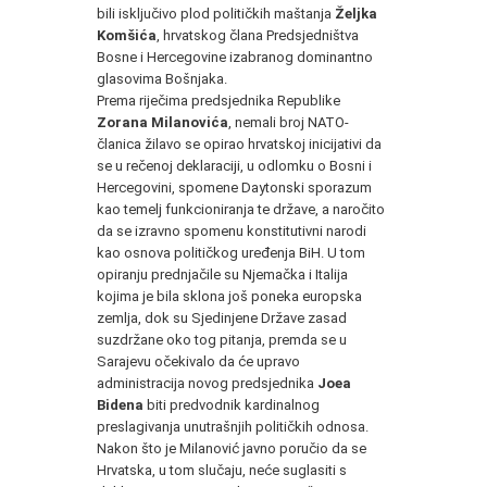
bili isključivo plod političkih maštanja
Željka
Komšića
, hrvatskog člana Predsjedništva
Bosne i Hercegovine izabranog dominantno
glasovima Bošnjaka.
Prema riječima predsjednika Republike
Zorana Milanovića
, nemali broj NATO-
članica žilavo se opirao hrvatskoj inicijativi da
se u rečenoj deklaraciji, u odlomku o Bosni i
Hercegovini, spomene Daytonski sporazum
kao temelj funkcioniranja te države, a naročito
da se izravno spomenu konstitutivni narodi
kao osnova političkog uređenja BiH. U tom
opiranju prednjačile su Njemačka i Italija
kojima je bila sklona još poneka europska
zemlja, dok su Sjedinjene Države zasad
suzdržane oko tog pitanja, premda se u
Sarajevu očekivalo da će upravo
administracija novog predsjednika
Joea
Bidena
biti predvodnik kardinalnog
preslagivanja unutrašnjih političkih odnosa.
Nakon što je Milanović javno poručio da se
Hrvatska, u tom slučaju, neće suglasiti s