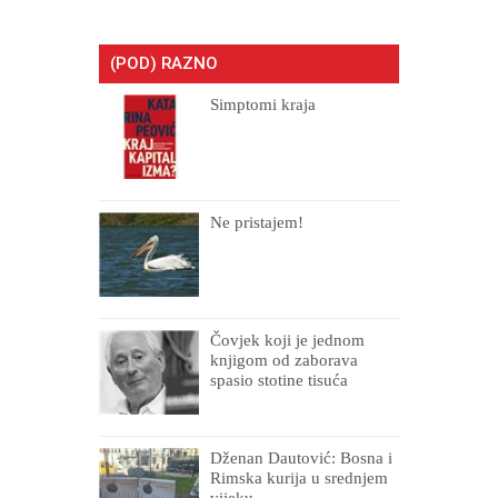
(POD) RAZNO
Simptomi kraja
Ne pristajem!
Čovjek koji je jednom
knjigom od zaborava
spasio stotine tisuća
drugih, prokletih i
uništenih
Dženan Dautović: Bosna i
Rimska kurija u srednjem
vijeku