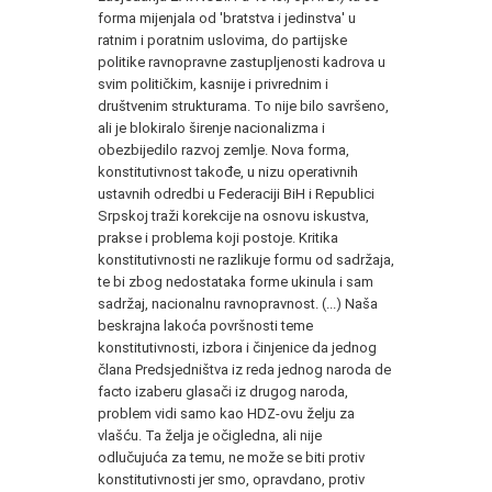
forma mijenjala od 'bratstva i jedinstva' u
ratnim i poratnim uslovima, do partijske
politike ravnopravne zastupljenosti kadrova u
svim političkim, kasnije i privrednim i
društvenim strukturama. To nije bilo savršeno,
ali je blokiralo širenje nacionalizma i
obezbijedilo razvoj zemlje. Nova forma,
konstitutivnost takođe, u nizu operativnih
ustavnih odredbi u Federaciji BiH i Republici
Srpskoj traži korekcije na osnovu iskustva,
prakse i problema koji postoje. Kritika
konstitutivnosti ne razlikuje formu od sadržaja,
te bi zbog nedostataka forme ukinula i sam
sadržaj, nacionalnu ravnopravnost. (...) Naša
beskrajna lakoća površnosti teme
konstitutivnosti, izbora i činjenice da jednog
člana Predsjedništva iz reda jednog naroda de
facto izaberu glasači iz drugog naroda,
problem vidi samo kao HDZ-ovu želju za
vlašću. Ta želja je očigledna, ali nije
odlučujuća za temu, ne može se biti protiv
konstitutivnosti jer smo, opravdano, protiv