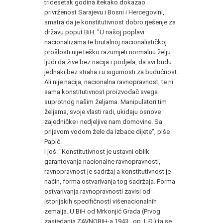
tridesetak godina itekako dokazao
privrženost Sarajevu i Bosni i Hercegovini,
smatra da je konstitutivnost dobro rješenje za
državu poput BiH. "U našoj poplavi
nacionalizama te brutalnoj nacionalističkoj
prošlosti nije teško razumjeti normalnu želju
ljudi da žive bez nacija i podjela, da svi budu
jednaki bez straha i u sigurnosti za budućnost.
Ali nije nacija, nacionalna ravnopravnost, te ni
sama konstitutivnost proizvođač svega
suprotnog našim željama. Manipulatori tim
željama, svoje vlasti radi, ukidaju osnove
zajedničke i nedjeljive nam domovine. Sa
prljavom vodom žele da izbace dijete", piše
Papić.
I još: "Konstitutivnost je ustavni oblik
garantovanja nacionalne ravnopravnosti,
ravnopravnost je sadržaj a konstitutivnost je
način, forma ostvarivanja tog sadržaja. Forma
ostvarivanja ravnopravnosti zavisi od
istorijskih specifičnosti višenacionalnih
zemalja. U BiH od Mrkonjić Grada (Prvog
zasjedanja ZAVNOBiH-a 1943., op. I. Đ.) ta se