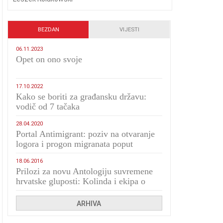
BEZDAN
VIJESTI
06.11.2023
​Opet on ono svoje
17.10.2022
Kako se boriti za građansku državu:
vodič od 7 tačaka
28.04.2020
Portal Antimigrant: poziv na otvaranje
logora i progon migranata poput
bijesnih kerova
18.06.2016
Prilozi za novu Antologiju suvremene
hrvatske gluposti: Kolinda i ekipa o
navijačkim huliganima
ARHIVA