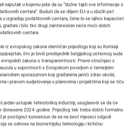
i naputak u kojemu piše da su “dužne tajiti sve informacije o
datkovnih centara”. Budući da se diljem EU-a u idućih pet
ra u izgradnju podatkovnih centara, čime bi se njihov kapacitet
i, građani i bilo tko drugi zainteresiran neće moći dobiti
odatkovnih centara.
zule iz evropskog zakona identičan prijedlogu koji su Komisiji
kopipejstan, što je bivši predsjednik belgijskog ustavnog suda
evropskih zakona o transparentnosti. Pravni stručnjaci s
e klauzula u suprotnosti s Evropskom poveljom o temeljnim
arodnim sporazumom koji građanima jamči zdrav okoliš,
a i pravom sudjelovanja u planovima i projektima koji se tiču
š jedan ustupak tehnološkoj industriji, usuglasivši se da će
a je donesena 2024. godine. Prijedlog tek treba dobiti formalno
ad je postignut konsenzus da se na šest mjeseci odgodi
koja se odnose na biometrijsku tehnologiju i kritičnu