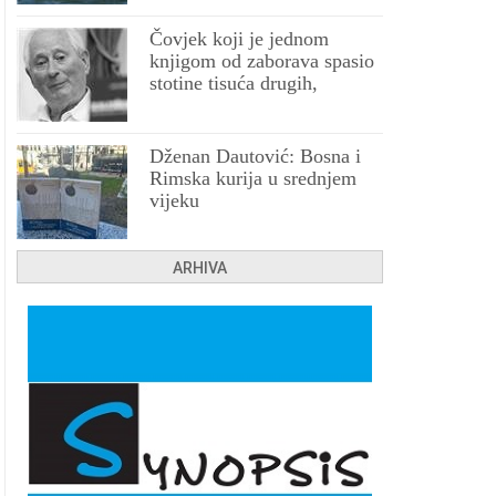
Čovjek koji je jednom
knjigom od zaborava spasio
stotine tisuća drugih,
prokletih i uništenih
Dženan Dautović: Bosna i
Rimska kurija u srednjem
vijeku
ARHIVA