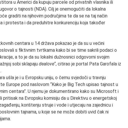
titora u Americi da kupuju parcele od privatnih vlasnika ili
ugovor o tajnosti (NDA). Cilj je onemogućiti da lokalna
e graditi na njihovim područjima te da se na taj način
ija i protesta i da preduhitre konkurenciju koja također
ovnih centara u 14 država pokazao je da su u većini
slovali s fiktivnim tvrtkama kako bi se time sakrili podaci o
acije, a to je da su lokalni dužnosnici odgovorni svojim
ražnjoj sobi sklapaju
dealove
“, citirao je portal Pata Garofala iz
.
a ušla je i u Evropsku uniju, o čemu svjedoči u travnju
gate Europe pod naslovom “Kako je Big Tech upisao tajnost u
vnim centara”. U njemu je dokumentirano kako su Microsoft i
li pritisak na Evropsku komisiju da u Direktivu o energetskoj
agađenju, korištenju struje i vode i utjecaju na zajednicu i
poslovnim tajnama, u koje se ne može dobiti uvid čak ni
ijama.