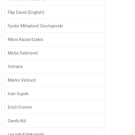
Filip David (English)
Fjodor Mihailovič Dostojevski
Nikos Kazantzakis
Meša Selimović
Voltaire
Marko Vešović
Ivan Supek
Erich Fromm
Danilo Kiš
Leszek Kołakowski