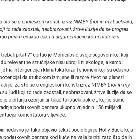
za što se u engleskom koristi izraz NIMBY (not in my backyard,
ji to rade zaostali, neobrazovani, žrtve iluzije da se progres
e kao pojam uvukao čak i u argumentaciju komentatora s
rebali pitati?” upitao je Momčilović svoje sugovornike, koji
eđu relevantne stručnjake nisu ubrojili ni ekologe, a kamoli
etna inteligencija i klimatska kriza fenomeni koji su odavno
u potencijal da stubokom izmijene ili razore život na planeti.
radnje, za što se u engleskom koristi izraz NIMBY (
not in my
 su ljudi koji to rade zaostali, neobrazovani, žrtve iluzije da se
 je u pitanju ozbiljan antikapitalistički pokret, koji je samo
adnje podatkovnih centara ukupno vrijednih 156 milijardi
ntaciju komentatora s ljevice.
n nedavno je tako objavio tekst sociologinje Holly Buck, koja
nje podatkovnih centara kod kuće ne valja buniti zato što će ih