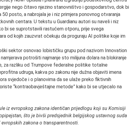
nergije nego čitavo njezino stanovništvo i gospodarstvo, dok bi
 50 posto, a nabrojala je i niz primjera ponovnog otvaranja
kovnih centara. U tekstu u Guardianu autori su naveli i niz
o bi se suprotstavili rastućem otporu, prije svega
ra od kojih zauzvrat očekuju da proguraju AI politike koje im
ološki sektor osnovao lobističku grupu pod nazivom Innovation
namjerava potrošiti najmanje sto milijuna dolara na blokiranje
e, za razliku od Trumpove federalne politike totalne
profitna udruga, kakva po zakonu nije dužna objaviti imena
ora svjedoče i o planovima da se ulaže preko fiktivnih
oriste “kontraobavještajne metode” kako bi se utjecalo na
uzule iz evropskog zakona identičan prijedlogu koji su Komisiji
kopipejstan, što je bivši predsjednik belgijskog ustavnog suda
 evropskih zakona o transparentnosti.