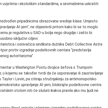
nim uvjetima i ekološkim standardima, a siromašnima uskratiti
 i predvođen pripadnicima obrazovane srednje klase. Umjesto
ravljanje AI-jem”, ne objasnivši pritom kako bi se to moglo
čemu je regulativa u SAD-u bolja nego drugdje i zašto bi
obno isključivi ciljevi.
taristica i osnivačica sindikata dužnika Debt Collective Astra
 otpor protiv izgradnje podatkovnih centara “predstavlja
jenog autoritarizma”.
komentar u Washington Postu dvojice šefova s Trumpom
 u kojemu se također tvrdi da će usporavanje ili zaustavljanje
u Taylor i Levin, pa citiraju stručnjakinju za antimonopolsko
demokratsko upravljanje AI-jem, blokirajte podatkovne centre.
tskim stolom niti će slušati ikakva pravila ako mu ljudi ne
emocracy Now! opisala i planiranu izgradnju podatkovnog centra