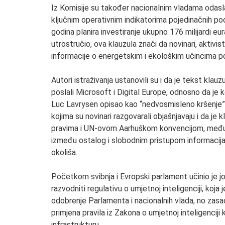
Iz Komisije su također nacionalnim vladama odaslal
ključnim operativnim indikatorima pojedinačnih po
godina planira investiranje ukupno 176 milijardi eu
utrostručio, ova klauzula znači da novinari, aktivist
informacije o energetskim i ekološkim učincima p
Autori istraživanja ustanovili su i da je tekst klau
poslali Microsoft i Digital Europe, odnosno da je 
Luc Lavrysen opisao kao “nedvosmisleno kršenje” 
kojima su novinari razgovarali objašnjavaju i da j
pravima i UN-ovom Aarhuškom konvencijom, međun
između ostalog i slobodnim pristupom informacijam
okoliša.
Početkom svibnja i Evropski parlament učinio je jo
razvodniti regulativu o umjetnoj inteligenciji, koj
odobrenje Parlamenta i nacionalnih vlada, no zas
primjena pravila iz Zakona o umjetnoj inteligenciji 
infrastrukturu.