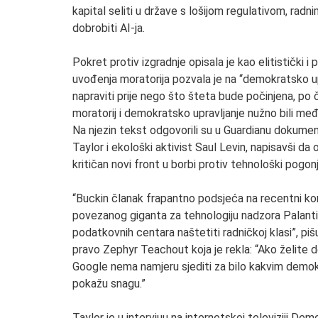
kapital seliti u države s lošijom regulativom, rad
dobrobiti AI-ja.
Pokret protiv izgradnje opisala je kao elitistički
uvođenja moratorija pozvala je na “demokratsko up
napraviti prije nego što šteta bude počinjena, po 
moratorij i demokratsko upravljanje nužno bili međus
Na njezin tekst odgovorili su u Guardianu dokumen
Taylor i ekološki aktivist Saul Levin, napisavši da
kritičan novi front u borbi protiv tehnološki pogon
“Buckin članak frapantno podsjeća na recentni 
povezanog giganta za tehnologiju nadzora Palantir,
podatkovnih centara naštetiti radničkoj klasi”, piš
pravo Zephyr Teachout koja je rekla: “Ako želite 
Google nema namjeru sjediti za bilo kakvim demokra
pokažu snagu.”
Taylor je u intervjuu na internetskoj televiziji D