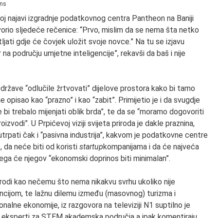
ons
noj najavi izgradnje podatkovnog centra Pantheon na Baniji
orio sljedeće rečenice: “Prvo, mislim da se nema šta netko
etljati gdje će čovjek uložit svoje novce.” Na tu se izjavu
a području umjetne inteligencije”, rekavši da baš i nije
države “odlučile žrtvovati” dijelove prostora kako bi tamo
 opisao kao “prazno” i kao “zabit”. Primijetio je i da svugdje
bi trebalo mijenjati oblik brda”, te da se “moramo dogovoriti
roizvodi”. U Prpićevoj viziji svijeta priroda je dakle praznina,
rpati čak i “pasivna industrija”, kakvom je podatkovne centre
, da neće biti od koristi
startup
kompanijama i da će najveća
čega će njegov “ekonomski doprinos biti minimalan”.
odi kao nečemu što nema nikakvu svrhu ukoliko nije
ncijom, te lažnu dilemu između (masovnog) turizma i
lne ekonomije, iz razgovora na televiziji N1 suptilno je
isu eksperti za STEM akademska područja a ipak komentiraju