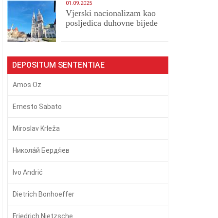
01.09.2025
​Vjerski nacionalizam kao
posljedica duhovne bijede
DEPOSITUM SENTENTIAE
Amos Oz
Ernesto Sabato
Miroslav Krleža
Никола́й Бердя́ев
Ivo Andrić
Dietrich Bonhoeffer
Friedrich Nietzsche