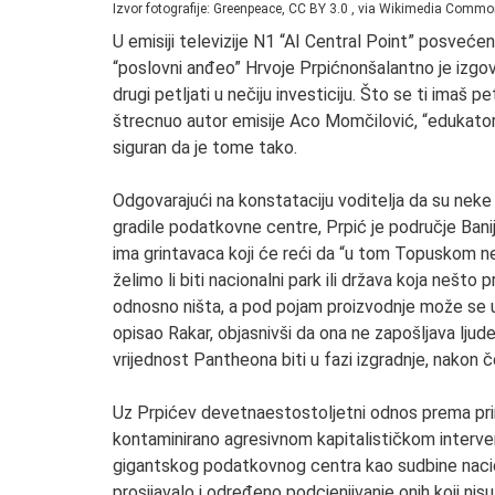
Izvor fotografije: Greenpeace, CC BY 3.0
, via Wikimedia Comm
U emisiji televizije N1 “AI Central Point” posveće
“poslovni anđeo” Hrvoje Prpićnonšalantno je izgov
drugi petljati u nečiju investiciju. Što se ti imaš p
štrecnuo autor emisije Aco Momčilović, “edukator n
siguran da je tome tako.
Odgovarajući na konstataciju voditelja da su neke 
gradile podatkovne centre, Prpić je područje Banije
ima grintavaca koji će reći da “u tom Topuskom ne 
želimo li biti nacionalni park ili država koja nešto p
odnosno ništa, a pod pojam proizvodnje može se ut
opisao Rakar, objasnivši da ona ne zapošljava ljude
vrijednost Pantheona biti u fazi izgradnje, nakon 
Uz Prpićev devetnaestostoljetni odnos prema prir
kontaminirano agresivnom kapitalističkom interve
gigantskog podatkovnog centra kao sudbine naciona
prosijavalo i određeno podcjenjivanje onih koji n