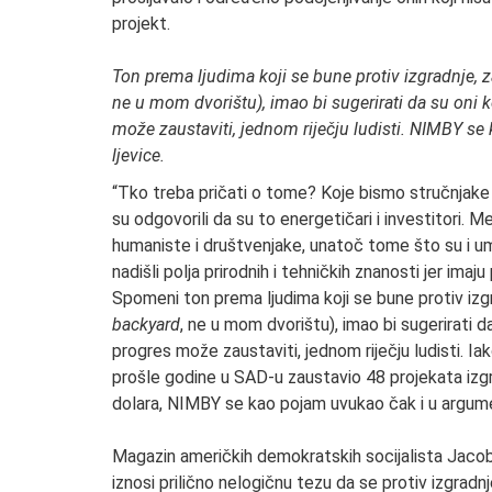
projekt.
Ton prema ljudima koji se bune protiv izgradnje, 
ne u mom dvorištu), imao bi sugerirati da su oni ko
može zaustaviti, jednom riječju ludisti. NIMBY s
ljevice.
“Tko treba pričati o tome? Koje bismo stručnjake t
su odgovorili da su to energetičari i investitori. M
humaniste i društvenjake, unatoč tome što su i umj
nadišli polja prirodnih i tehničkih znanosti jer imaj
Spomeni ton prema ljudima koji se bune protiv izg
backyard
, ne u mom dvorištu), imao bi sugerirati da
progres može zaustaviti, jednom riječju ludisti. Iako
prošle godine u SAD-u zaustavio 48 projekata izgr
dolara, NIMBY se kao pojam uvukao čak i u argume
Magazin američkih demokratskih socijalista Jacobi
iznosi prilično nelogičnu tezu da se protiv izgrad