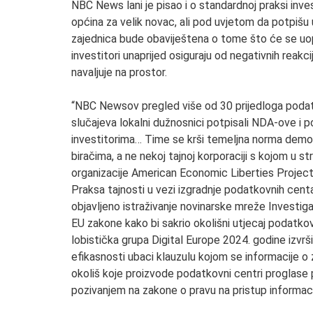
NBC News lani je pisao i o standardnoj praksi inves
općina za velik novac, ali pod uvjetom da potpišu 
zajednica bude obaviještena o tome što će se uopć
investitori unaprijed osiguraju od negativnih reakc
navaljuje na prostor.
“NBC Newsov pregled više od 30 prijedloga podatk
slučajeva lokalni dužnosnici potpisali NDA-ove i po
investitorima… Time se krši temeljna norma demokr
biračima, a ne nekoj tajnoj korporaciji s kojom u st
organizacije American Economic Liberties Project
Praksa tajnosti u vezi izgradnje podatkovnih centar
objavljeno istraživanje novinarske mreže Investi
EU zakone kako bi sakrio okolišni utjecaj podatko
lobistička grupa Digital Europe 2024. godine izvrši
efikasnosti ubaci klauzulu kojom se informacije o z
okoliš koje proizvode podatkovni centri proglase 
pozivanjem na zakone o pravu na pristup informac