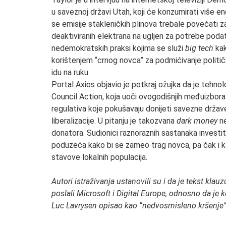
u saveznoj državi Utah, koji će konzumirati više e
se emisije stakleničkih plinova trebale povećati za
deaktiviranih elektrana na ugljen za potrebe podat
nedemokratskih praksi kojima se služi
big tech
kak
korištenjem “crnog novca” za podmićivanje političa
idu na ruku.
Portal Axios objavio je potkraj ožujka da je tehn
Council Action, koja uoči ovogodišnjih međuizbora 
regulativa koje pokušavaju donijeti savezne držav
liberalizacije. U pitanju je takozvana
dark money
ne
donatora. Sudionici raznoraznih sastanaka investit
poduzeća kako bi se zameo trag novca, pa čak i k
stavove lokalnih populacija.
Autori istraživanja ustanovili su i da je tekst kla
poslali Microsoft i Digital Europe, odnosno da je 
Luc Lavrysen opisao kao “nedvosmisleno kršenje”