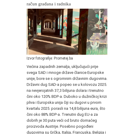
račun građana i radnika
Izvor fotografije: Prometej.ba
Većina zapadnih zemalja, uključujući prije
svega SAD i mnoge države članice Europske
unije, bore se s ogromnim državnim dugovima.
Državni dug SAD-a popeo se u kolovozu 2025.
na nevjerojatnih 37,3 bilijuna dolara i trenutno
čini oko 120% BDP-a. Duboko u dužničkoj krizi
pliva i Europska unija čiji su dugovi u prvom
kvartalu 2025. porasli na 14,8 bilijuna eura, što
čini oko 88% BDP-a. Trenutni dug EU-a za
dobrih je 30 puta veći od bruto domaćeg
proizvoda Austrije. Posebno pogođeni
dugovima su Grčka, Italija, Francuska, Belgija i