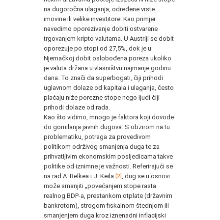
na dugoročna ulaganja, određene vrste
imovine ili velike investitore. Kao primjer
navedimo oporezivanje dobiti ostvarene
trgovanjem kripto valutama. U Austriji se dobit
oporezuje po stopi od 27,5%, dok je u
Njemačkoj dobit oslobođena poreza ukoliko
je valuta držana u vlasništvu najmanje godinu
dana. To znači da superbogati, čiji prihodi
uglavnom dolaze od kapitala i ulaganja, često
plaćaju niže porezne stope nego ljudi čiji
prihodi dolaze od rada.
Kao što vidimo, mnogo je faktora koji dovode
do gomilanja javnih dugova. S obzirom na tu
problematiku, potraga za provedivom
politikom održivog smanjenja duga te za
prihvatljivim ekonomskim posljedicama takve
politike od iznimne je važnosti. Referirajući se
na rad A. Belkea i J. Keila
[2
]
, dug se u osnovi
može smanjiti „povećanjem stope rasta
realnog BDP-a, prestankom otplate (državnim
bankrotom), strogom fiskalnom štednjom ili
smanjenjem duga kroz iznenadni inflacijski