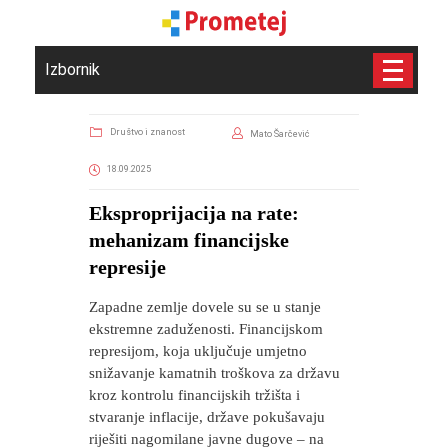
Izbornik
Društvo i znanost
Mato Šarčević
18.09.2025
​Eksproprijacija na rate:
mehanizam financijske
represije
Zapadne zemlje dovele su se u stanje
ekstremne zaduženosti. Financijskom
represijom, koja uključuje umjetno
snižavanje kamatnih troškova za državu
kroz kontrolu financijskih tržišta i
stvaranje inflacije, države pokušavaju
riješiti nagomilane javne dugove – na