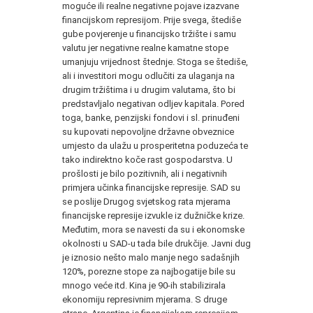
moguće ili realne negativne pojave izazvane
financijskom represijom. Prije svega, štediše
gube povjerenje u financijsko tržište i samu
valutu jer negativne realne kamatne stope
umanjuju vrijednost štednje. Stoga se štediše,
ali i investitori mogu odlučiti za ulaganja na
drugim tržištima i u drugim valutama, što bi
predstavljalo negativan odljev kapitala. Pored
toga, banke, penzijski fondovi i sl. prinuđeni
su kupovati nepovoljne državne obveznice
umjesto da ulažu u prosperitetna poduzeća te
tako indirektno koče rast gospodarstva. U
prošlosti je bilo pozitivnih, ali i negativnih
primjera učinka financijske represije. SAD su
se poslije Drugog svjetskog rata mjerama
financijske represije izvukle iz dužničke krize.
Međutim, mora se navesti da su i ekonomske
okolnosti u SAD-u tada bile drukčije. Javni dug
je iznosio nešto malo manje nego sadašnjih
120%, porezne stope za najbogatije bile su
mnogo veće itd. Kina je 90-ih stabilizirala
ekonomiju represivnim mjerama. S druge