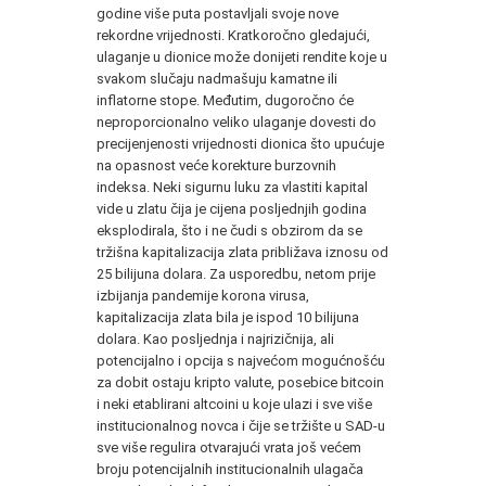
godine više puta postavljali svoje nove
rekordne vrijednosti. Kratkoročno gledajući,
ulaganje u dionice može donijeti rendite koje u
svakom slučaju nadmašuju kamatne ili
inflatorne stope. Međutim, dugoročno će
neproporcionalno veliko ulaganje dovesti do
precijenjenosti vrijednosti dionica što upućuje
na opasnost veće korekture burzovnih
indeksa. Neki sigurnu luku za vlastiti kapital
vide u zlatu čija je cijena posljednjih godina
eksplodirala, što i ne čudi s obzirom da se
tržišna kapitalizacija zlata približava iznosu od
25 bilijuna dolara. Za usporedbu, netom prije
izbijanja pandemije korona virusa,
kapitalizacija zlata bila je ispod 10 bilijuna
dolara. Kao posljednja i najrizičnija, ali
potencijalno i opcija s najvećom mogućnošću
za dobit ostaju kripto valute, posebice bitcoin
i neki etablirani altcoini u koje ulazi i sve više
institucionalnog novca i čije se tržište u SAD-u
sve više regulira otvarajući vrata još većem
broju potencijalnih institucionalnih ulagača