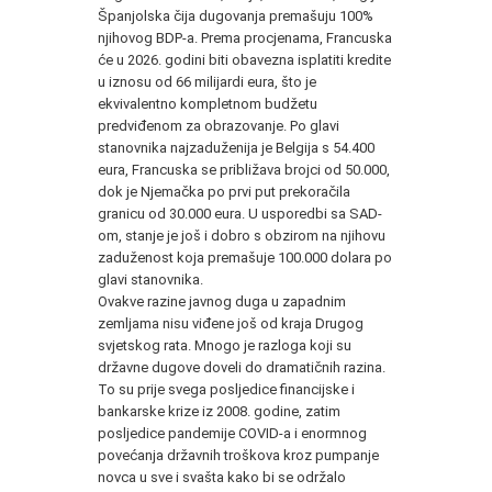
Španjolska čija dugovanja premašuju 100%
njihovog BDP-a. Prema procjenama, Francuska
će u 2026. godini biti obavezna isplatiti kredite
u iznosu od 66 milijardi eura, što je
ekvivalentno kompletnom budžetu
predviđenom za obrazovanje. Po glavi
stanovnika najzaduženija je Belgija s 54.400
eura, Francuska se približava brojci od 50.000,
dok je Njemačka po prvi put prekoračila
granicu od 30.000 eura. U usporedbi sa SAD-
om, stanje je još i dobro s obzirom na njihovu
zaduženost koja premašuje 100.000 dolara po
glavi stanovnika.
Ovakve razine javnog duga u zapadnim
zemljama nisu viđene još od kraja Drugog
svjetskog rata. Mnogo je razloga koji su
državne dugove doveli do dramatičnih razina.
To su prije svega posljedice financijske i
bankarske krize iz 2008. godine, zatim
posljedice pandemije COVID-a i enormnog
povećanja državnih troškova kroz pumpanje
novca u sve i svašta kako bi se održalo