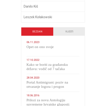
Danilo Kiš
Leszek Kołakowski
BEZDAN
VIJESTI
06.11.2023
​Opet on ono svoje
17.10.2022
Kako se boriti za građansku
državu: vodič od 7 tačaka
28.04.2020
Portal Antimigrant: poziv na
otvaranje logora i progon
migranata poput bijesnih kerova
18.06.2016
Prilozi za novu Antologiju
suvremene hrvatske gluposti: