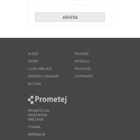
Kolinda i ekipa o navijačkim
huliganima
ARHIVA
VIJESTI
POVIJEST
OSVRTI
INTERVJU
LJUDI I KRAJEVI
PRIJEVODI
DRUŠTVO I ZNANOST
COPY/PASTE
KULTURA
PROMETEJ NA
DRUŠTVENIM
MREŽAMA
O NAMA
IMPRESSUM