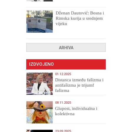
uništenih
Dženan Dautović: Bosna i
Rimska kurija u srednjem
vijeku
ARHIVA
IZDVOJENO
01.12.2025
Distanca između fašizma i
antifašizma je trijumf
fašizma
08.11.2025
Glupost, individualna i
kolektivna
23.09.2025