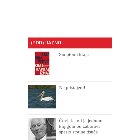
(POD) RAZNO
Simptomi kraja
Ne pristajem!
Čovjek koji je jednom
knjigom od zaborava
spasio stotine tisuća
drugih, prokletih i