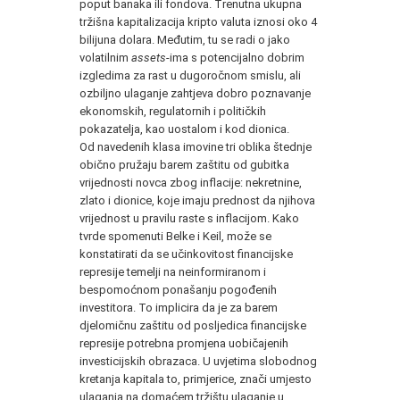
poput banaka ili fondova. Trenutna ukupna
tržišna kapitalizacija kripto valuta iznosi oko 4
bilijuna dolara. Međutim, tu se radi o jako
volatilnim
assets
-ima s potencijalno dobrim
izgledima za rast u dugoročnom smislu, ali
ozbiljno ulaganje zahtjeva dobro poznavanje
ekonomskih, regulatornih i političkih
pokazatelja, kao uostalom i kod dionica.
Od navedenih klasa imovine tri oblika štednje
obično pružaju barem zaštitu od gubitka
vrijednosti novca zbog inflacije: nekretnine,
zlato i dionice, koje imaju prednost da njihova
vrijednost u pravilu raste s inflacijom. Kako
tvrde spomenuti Belke i Keil, može se
konstatirati da se učinkovitost financijske
represije temelji na neinformiranom i
bespomoćnom ponašanju pogođenih
investitora. To implicira da je za barem
djelomičnu zaštitu od posljedica financijske
represije potrebna promjena uobičajenih
investicijskih obrazaca. U uvjetima slobodnog
kretanja kapitala to, primjerice, znači umjesto
ulaganja na domaćem tržištu ulaganje u