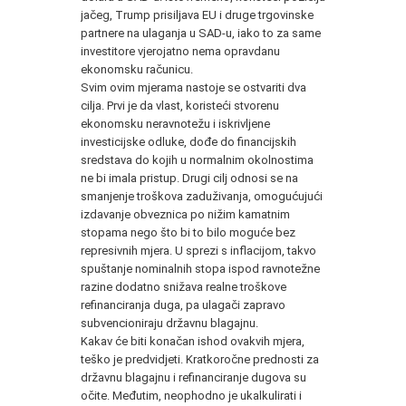
jačeg, Trump prisiljava EU i druge trgovinske
partnere na ulaganja u SAD-u, iako to za same
investitore vjerojatno nema opravdanu
ekonomsku računicu.
Svim ovim mjerama nastoje se ostvariti dva
cilja. Prvi je da vlast, koristeći stvorenu
ekonomsku neravnotežu i iskrivljene
investicijske odluke, dođe do financijskih
sredstava do kojih u normalnim okolnostima
ne bi imala pristup. Drugi cilj odnosi se na
smanjenje troškova zaduživanja, omogućujući
izdavanje obveznica po nižim kamatnim
stopama nego što bi to bilo moguće bez
represivnih mjera. U sprezi s inflacijom, takvo
spuštanje nominalnih stopa ispod ravnotežne
razine dodatno snižava realne troškove
refinanciranja duga, pa ulagači zapravo
subvencioniraju državnu blagajnu.
Kakav će biti konačan ishod ovakvih mjera,
teško je predvidjeti. Kratkoročne prednosti za
državnu blagajnu i refinanciranje dugova su
očite. Međutim, neophodno je ukalkulirati i