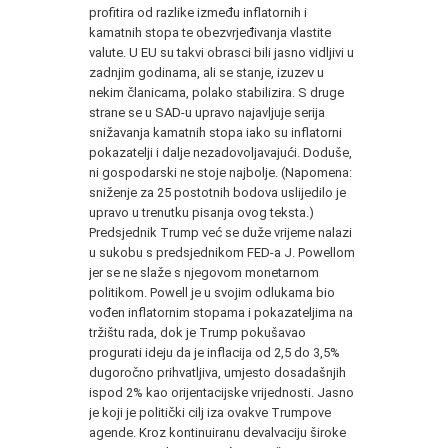
profitira od razlike između inflatornih i
kamatnih stopa te obezvrjeđivanja vlastite
valute. U EU su takvi obrasci bili jasno vidljivi u
zadnjim godinama, ali se stanje, izuzev u
nekim članicama, polako stabilizira. S druge
strane se u SAD-u upravo najavljuje serija
snižavanja kamatnih stopa iako su inflatorni
pokazatelji i dalje nezadovoljavajući. Doduše,
ni gospodarski ne stoje najbolje. (Napomena:
sniženje za 25 postotnih bodova uslijedilo je
upravo u trenutku pisanja ovog teksta.)
Predsjednik Trump već se duže vrijeme nalazi
u sukobu s predsjednikom FED-a J. Powellom
jer se ne slaže s njegovom monetarnom
politikom. Powell je u svojim odlukama bio
vođen inflatornim stopama i pokazateljima na
tržištu rada, dok je Trump pokušavao
progurati ideju da je inflacija od 2,5 do 3,5%
dugoročno prihvatljiva, umjesto dosadašnjih
ispod 2% kao orijentacijske vrijednosti. Jasno
je koji je politički cilj iza ovakve Trumpove
agende. Kroz kontinuiranu devalvaciju široke