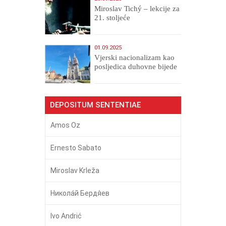
Miroslav Tichý – lekcije za
21. stoljeće
01.09.2025
​Vjerski nacionalizam kao
posljedica duhovne bijede
DEPOSITUM SENTENTIAE
Amos Oz
Ernesto Sabato
Miroslav Krleža
Никола́й Бердя́ев
Ivo Andrić