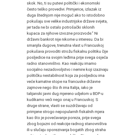
skok. No, ti su putevi politički i ekonomski
često teško provedivi. Primjerice, izlazak iz
duga štednjom nije moguć ako to istodobno
pokušaju sve velike industrijske države svijeta,
jer tada ne bi ostalo potrošački sklonih
kupaca za njihove izvozne proizvode.” Ni
državni bankrot nije nikome u interesu. Da bi
smanjila dugove, trenutna vlast u Francuskoj
pokušava provoditi strožu fiskalnu politiku čije
posljedice na svojim leđima prije svega osjeća
radno stanovništvo. Kao reakciju imamo
socijalno nezadovoljstvo i nemire koji izazivaju
političku nestabilnost koja za posljedicu ima
veće kamatne stope na francuske državne
zajmove nego što ih ima Italija, iako je
talijanski javni dug mjereno udjelom u BDP-u
kudikamo veći nego onaj u Francuskoj. S
druge strane, vlasti se suzdržavaju od
primjene strogo nepopularnih fiskalnih mjera
kao što je povećavanje poreza, prije svega
zbog bojazni od reakcije radnog stanovništva
ili u slučaju oporezivanja bogatih zbog straha