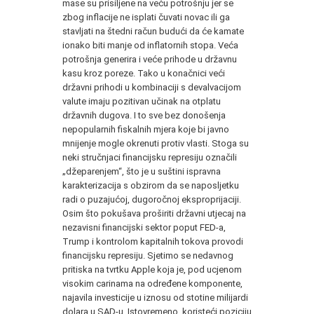
mase su prisiljene na veću potrošnju jer se
zbog inflacije ne isplati čuvati novac ili ga
stavljati na štedni račun budući da će kamate
ionako biti manje od inflatornih stopa. Veća
potrošnja generira i veće prihode u državnu
kasu kroz poreze. Tako u konačnici veći
državni prihodi u kombinaciji s devalvacijom
valute imaju pozitivan učinak na otplatu
državnih dugova. I to sve bez donošenja
nepopularnih fiskalnih mjera koje bi javno
mnijenje mogle okrenuti protiv vlasti. Stoga su
neki stručnjaci financijsku represiju označili
„džeparenjem“, što je u suštini ispravna
karakterizacija s obzirom da se naposljetku
radi o puzajućoj, dugoročnoj eksproprijaciji.
Osim što pokušava proširiti državni utjecaj na
nezavisni financijski sektor poput FED-a,
Trump i kontrolom kapitalnih tokova provodi
financijsku represiju. Sjetimo se nedavnog
pritiska na tvrtku Apple koja je, pod ucjenom
visokim carinama na određene komponente,
najavila investicije u iznosu od stotine milijardi
dolara u SAD-u. Istovremeno, koristeći poziciju