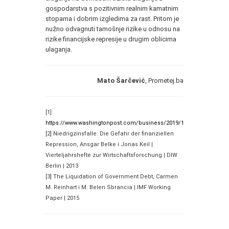
gospodarstva s pozitivnim realnim kamatnim
stopama i dobrim izgledima za rast. Pritom je
nužno odvagnuti tamošnje rizike u odnosu na
rizike financijske represije u drugim oblicima
ulaganja.
Mato Šarčević
, Prometej.ba
[1]
https://www.washingtonpost.com/business/2019/10/0...
[2] Niedrigzinsfalle: Die Gefahr der finanziellen
Repression, Ansgar Belke i Jonas Keil |
Vierteljahrshefte zur Wirtschaftsforschung | DIW
Berlin | 2013
[3] The Liquidation of Government Debt, Carmen
M. Reinhart i M. Belen Sbrancia | IMF Working
Paper | 2015