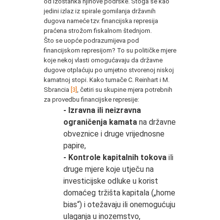
od izostanka njihove podrške. Stoga se kao
jedini izlaz iz spirale gomilanja državnih
dugova nameće tzv. financijska represija
praćena strožom fiskalnom štednjom.
Što se uopće podrazumijeva pod
financijskom represijom? To su političke mjere
koje nekoj vlasti omogućavaju da državne
dugove otplaćuju po umjetno stvorenoj niskoj
kamatnoj stopi. Kako tumače C. Reinhart i M.
Sbrancia
[3]
, četiri su skupine mjera potrebnih
za provedbu financijske represije:
- Izravna ili neizravna
ograničenja kamata
na državne
obveznice i druge vrijednosne
papire,
- Kontrole kapitalnih tokova
ili
druge mjere koje utječu na
investicijske odluke u korist
domaćeg tržišta kapitala („home
bias“) i otežavaju ili onemogućuju
ulaganja u inozemstvo,