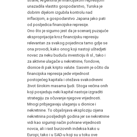
strane, Argentina je financijskom represijom
unazadila vlastito gospodarstvo, Turska je
dobrim dijelom izgubila kontrolu nad
inflacijom, a gospodarstvo Japana jako pati
od posljedica financijske represije.
Ono što je sigurno jest da je scenarij puzajuće
eksproprijacije kroz financijsku represiju
relevantan za svakog pojedinca tamo gdje se
ona provodi, kako onog koji nastoji uštedjeti
novac za neku buduću investiciju ili sl., tako i
za aktivne ulagače u nekretnine, fondove,
dionice ili pak kripto valute. Sasvim je očito da
financijska represija jede vrijednost
postojećeg kapitala i otežava svakodnevni
život širokim masama ljudi. Stoga većina onih
koji posjeduju neki kapital nastoje izgraditi
strategiju za očuvanje njegove vrijednosti.
Mnogi pribjegavaju ulaganju u dionice i
nekretnine. To objašnjava eksploziju cijena
nekretnina posljednjih godina jer se nekretnine
vidi kao sigurniji način pohrane vrijednosti
novca, ali i rast burzovnih indeksa kako u
Europi, tako i u SAD-u koji su u toku ove