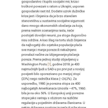
gospodarstvo i kupilo socijalni mir, kriza i
troškovi povezani s ratom u Ukrajini, usporen
gospodarski rast itd. Dodatni uzrok dužničke
krize jest i činjenica da je brzo starećem
stanovništvu u sustavima socijalne sigurnosti
dano mnogo ekonomskih obećanja za koja,
prema realnim scenarijima rasta, neće
postojati dovoljni resursi, pa stoga dugoročno
nisu održiva. A kao šlag na tortu služi činjenica
da najbogatiji dio svjetske populacije plaća
sve manje i manje poreze ili nekažnjeno
pronalazi načine za izbjegavanje plaćanja
poreza. Prema jednoj studiji objavljenoj u
Washington Postu
[1]
, godine 2018. je 400
najimućnijih ljudi u SAD-u po prvi put u novijoj
povijesti bilo oporezivano po manjoj stopi
(23%) nego radnička klasa (~24,2%). Za
usporedbu, 1980. je porezna stopa za 400
najbogatijih Amerikanaca iznosila ~47%, 1960.
bila je na oko 56%. U Europskoj uniji porezne
stope jako variraju s obzirom na različite
regulacije u pojedinim državama članicama. U
nekim državama postoje izuzeća ili niže stope