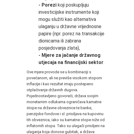
- Porezi
koji poskupljuju
investicijske instrumente koji
mogu služiti kao alternativa
ulaganju u državne vrijednosne
papire (npr. porez na transakcije
dionicama ili zabrana
posjedovanja zlata),
- Mjere za jačanje državnog
utjecaja na financijski sektor
.
Ove mjere provode se u kombinaciji s
povećanom, ali ne previše visokom stopom
inflacije i kao rezultat imaju postepeno
otplaćivanje državnih dugova.
Pojednostavljeno govoreći, država svojim
monetarnim odlukama ograničava kamatne
stope na državne obveznice te banke,
penzijske fondove i sl. prisiljava na kupovinu
tih obveznica, iako su kamatne stope niže od
inflatornih stopa. Tako su ulagači prisiljeni na
ulaganja koja donose gubitak, a država