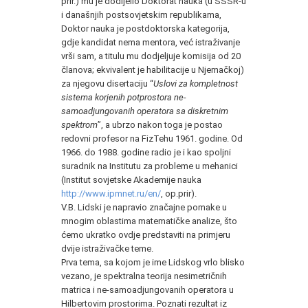
prir.) mu je dodijelio Doktorat nauka (u SSSR-u
i današnjih postsovjetskim republikama,
Doktor nauka je postdoktorska kategorija,
gdje kandidat nema mentora, već istraživanje
vrši sam, a titulu mu dodjeljuje komisija od 20
članova; ekvivalent je habilitacije u Njemačkoj)
za njegovu disertaciju “
Uslovi za kompletnost
sistema korjenih potprostora ne-
samoadjungovanih operatora sa diskretnim
spektrom
”, a ubrzo nakon toga je postao
redovni profesor na FizTehu 1961. godine. Od
1966. do 1988. godine radio je i kao spoljni
suradnik na Institutu za probleme u mehanici
(Institut sovjetske Akademije nauka
http://www.ipmnet.ru/en/
, op.prir).
V.B. Lidski je napravio značajne pomake u
mnogim oblastima matematičke analize, što
ćemo ukratko ovdje predstaviti na primjeru
dvije istraživačke teme.
Prva tema, sa kojom je ime Lidskog vrlo blisko
vezano, je spektralna teorija nesimetričnih
matrica i ne-samoadjungovanih operatora u
Hilbertovim prostorima. Poznati rezultat iz