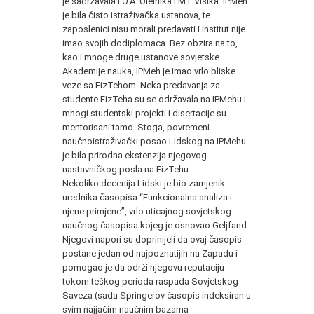
je sadržavala i O.A. Oleinika i M.I. Višika. IPMeh
je bila čisto istraživačka ustanova, te
zaposlenici nisu morali predavati i institut nije
imao svojih dodiplomaca. Bez obzira na to,
kao i mnoge druge ustanove sovjetske
Akademije nauka, IPMeh je imao vrlo bliske
veze sa FizTehom. Neka predavanja za
studente FizTeha su se održavala na IPMehu i
mnogi studentski projekti i disertacije su
mentorisani tamo. Stoga, povremeni
naučnoistraživački posao Lidskog na IPMehu
je bila prirodna ekstenzija njegovog
nastavničkog posla na FizTehu.
Nekoliko decenija Lidski je bio zamjenik
urednika časopisa “Funkcionalna analiza i
njene primjene”, vrlo uticajnog sovjetskog
naučnog časopisa kojeg je osnovao Geljfand.
Njegovi napori su doprinijeli da ovaj časopis
postane jedan od najpoznatijih na Zapadu i
pomogao je da održi njegovu reputaciju
tokom teškog perioda raspada Sovjetskog
Saveza (sada Springerov časopis indeksiran u
svim najjačim naučnim bazama