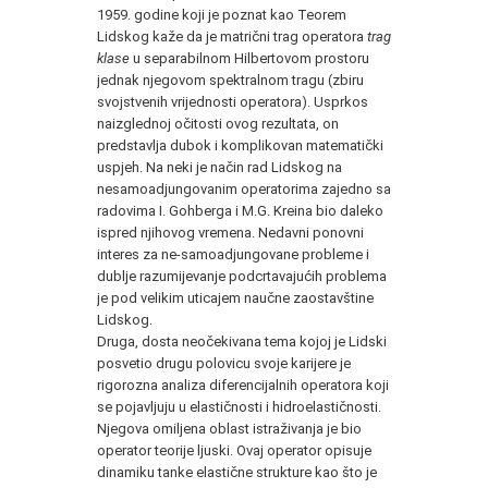
1959. godine koji je poznat kao Teorem
Lidskog kaže da je matrični trag operatora
trag
klase
u separabilnom Hilbertovom prostoru
jednak njegovom spektralnom tragu (zbiru
svojstvenih vrijednosti operatora). Usprkos
naizglednoj očitosti ovog rezultata, on
predstavlja dubok i komplikovan matematički
uspjeh. Na neki je način rad Lidskog na
nesamoadjungovanim operatorima zajedno sa
radovima I. Gohberga i M.G. Kreina bio daleko
ispred njihovog vremena. Nedavni ponovni
interes za ne-samoadjungovane probleme i
dublje razumijevanje podcrtavajućih problema
je pod velikim uticajem naučne zaostavštine
Lidskog.
Druga, dosta neočekivana tema kojoj je Lidski
posvetio drugu polovicu svoje karijere je
rigorozna analiza diferencijalnih operatora koji
se pojavljuju u elastičnosti i hidroelastičnosti.
Njegova omiljena oblast istraživanja je bio
operator teorije ljuski. Ovaj operator opisuje
dinamiku tanke elastične strukture kao što je