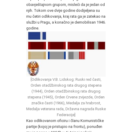
obavještajnom grupom, misleći da je jedan od
njih. Tokom ove dvije godine dodijeljena su
mu četiri odlikovanja, kraj rata ga je zatekao na
službi u Pragu, a konačno je demobilisan 1946.
godine.
[Odlikovanja V.B. Lidskog: Ruski red časti,
Orden otadžbinskog rata drugog stepena
(1944), Orden otadžbinskog rata drugog
stepena (1945), Orden Crvene zvijezde, Orden
značke časti (1966), Medalja za hrabrost,
Medalja veterana rada, Državna nagrada Ruske
Federacije]
Kao odlikovanom oficiru i članu Komunističke
partije (kojoj je pristupio na frontu), ponuđen