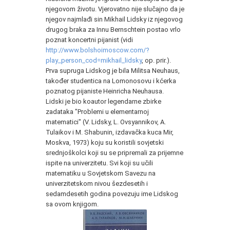
njegovom životu. Vjerovatno nije slučajno da je
njegov najmlađi sin Mikhail Lidsky iz njegovog
drugog braka za Innu Bernschtein postao vrlo
poznat koncertni pijanist (vidi
http://www.bolshoimoscow.com/?
play_person_cod=mikhail_lidsky
, op. prir.).
Prva supruga Lidskog je bila Militsa Neuhaus,
također studentica na Lomonosovu i kćerka
poznatog pijaniste Heinricha Neuhausa.
Lidski je bio koautor legendarne zbirke
zadataka "Problemi u elementarnoj
matematici" (V. Lidsky, L. Ovsyannikov, A.
Tulaikov i M. Shabunin, izdavačka kuca Mir,
Moskva, 1973) koju su koristili sovjetski
srednjoškolci koji su se pripremali za prijemne
ispite na univerzitetu. Svi koji su učili
matematiku u Sovjetskom Savezu na
univerzitetskom nivou šezdesetih i
sedamdesetih godina povezuju ime Lidskog
sa ovom knjigom.