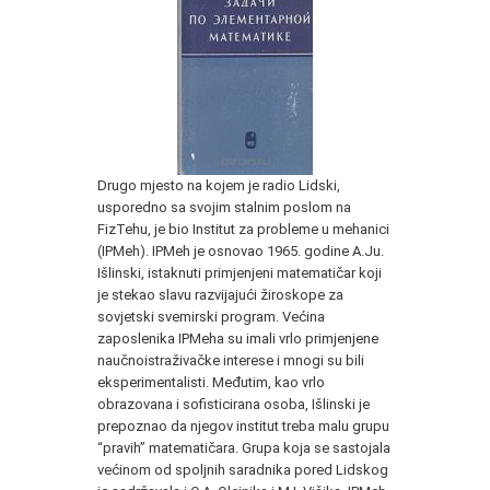
Drugo mjesto na kojem je radio Lidski,
usporedno sa svojim stalnim poslom na
FizTehu, je bio Institut za probleme u mehanici
(IPMeh). IPMeh je osnovao 1965. godine A.Ju.
Išlinski, istaknuti primjenjeni matematičar koji
je stekao slavu razvijajući žiroskope za
sovjetski svemirski program. Većina
zaposlenika IPMeha su imali vrlo primjenjene
naučnoistraživačke interese i mnogi su bili
eksperimentalisti. Međutim, kao vrlo
obrazovana i sofisticirana osoba, Išlinski je
prepoznao da njegov institut treba malu grupu
“pravih” matematičara. Grupa koja se sastojala
većinom od spoljnih saradnika pored Lidskog