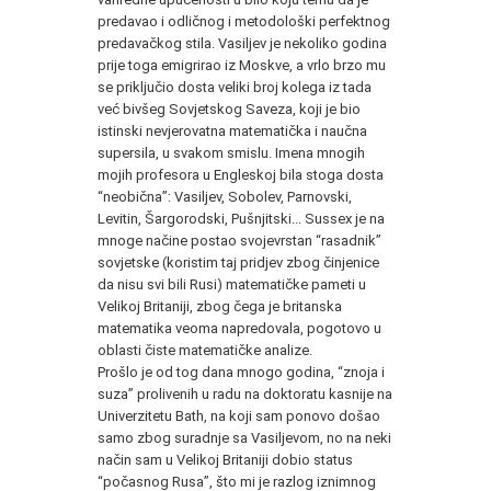
predavao i odličnog i metodološki perfektnog
predavačkog stila. Vasiljev je nekoliko godina
prije toga emigrirao iz Moskve, a vrlo brzo mu
se priključio dosta veliki broj kolega iz tada
već bivšeg Sovjetskog Saveza, koji je bio
istinski nevjerovatna matematička i naučna
supersila, u svakom smislu. Imena mnogih
mojih profesora u Engleskoj bila stoga dosta
“neobična”: Vasiljev, Sobolev, Parnovski,
Levitin, Šargorodski, Pušnjitski... Sussex je na
mnoge načine postao svojevrstan “rasadnik”
sovjetske (koristim taj pridjev zbog činjenice
da nisu svi bili Rusi) matematičke pameti u
Velikoj Britaniji, zbog čega je britanska
matematika veoma napredovala, pogotovo u
oblasti čiste matematičke analize.
Prošlo je od tog dana mnogo godina, “znoja i
suza” prolivenih u radu na doktoratu kasnije na
Univerzitetu Bath, na koji sam ponovo došao
samo zbog suradnje sa Vasiljevom, no na neki
način sam u Velikoj Britaniji dobio status
“počasnog Rusa”, što mi je razlog iznimnog