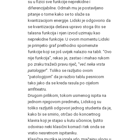
su u fizici sve funkcije neprekidne i
diferencijabilne. Odmah mu je postavljeno
pitanje o tome kako se to slaže sa
kvantizacijom energije. Lidski je odgovorio da
se kvantizacija dešava upravo stoga što se
talasna funkcija i njen izvod uzimaju kao
neprekidne funkcije. U ovom momentu Lidski
je primjetio graf prethodno spomenute
funkcije koji se još uvijek nalazio na tabli. “Ovo
nije funkcija”, rekao je, zastao i mahao rukom
po zraku tražeći pravu riječ, "
već neka vrsta
patologije!
". Toliko se razljutio ovom
“patologijom” da je razbio tablu pesnicom
tako jako da se kreda rasula po cijelom
amfiteatru.
Drugom prilikom, tokom usmenog ispita na
jednom njegovom predmetu, Lidskog su
toliko razljutili odgovori jednog studenta da je,
kako bi se smirio, otrčao do koncertnog
klavira koji je stajao u kutu učionice, ljutito
odsvirao neki klasični komad i tek onda se
vratio nesretnom ispitaniku.
Klasična muzika je igrala vrlo značajnu ulogu u