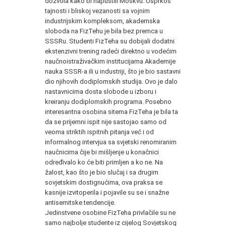
dozvola kako bi napustili Moskvu. Usprkos
tajnosti i bliskoj vezanosti sa vojnim
industrijskim kompleksom, akademska
sloboda na FizTehu je bila bez premca u
SSSRu. Studenti FizTeha su dobijali dodatni
ekstenzivni trening radeći direktno u vodećim
naučnoistraživačkim institucijama Akademije
nauka SSSR-a ili u industriji, što je bio sastavni
dio njihovih dodiplomskih studija. Ovo je dalo
nastavnicima dosta slobode u izboru i
kreiranju dodiplomskih programa. Posebno
interesantna osobina sitema FizTeha je bila ta
da se prijemni ispit nije sastojao samo od
veoma striktih ispitnih pitanja već i od
informalnog intervjua sa svjetski renomiranim
naučnicima čije bi mišljenje u konačnici
određivalo ko će biti primljen a ko ne. Na
žalost, kao što je bio slučaj i sa drugim
sovjetskim dostignućima, ova praksa se
kasnije izvitoperila i pojavile su se i snažne
antisemitske tendencije.
Jedinstvene osobine FizTeha privlačile su ne
samo najbolje studente iz cijelog Sovjetskog