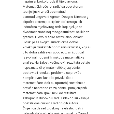
naprimjer korito broda ili tijelo aviona.
Matematički rečeno, raditi sa operatorom
teorije ljuski znači posmatrati
samoadjungovani Agmon-Douglis-Nirenberg
eliptični sistem parcijalnih diferencijalnih
jednačina mješovitog reda koji djeluje na
dvodimenzionalnoj mnogostrukosti sa ili bez
granice. U ovoj visoko netrivijalnoj oblasti
Lidski je sa svojim suradnicima dobio
kolekciju delikatnih rigoroznih rezultata, koji su
u to doba zahtijevali upotrebu, ali i poticali
razvoj najmodernijih metoda matematičke
analize. Na žalost, većina ovih rezultata ostaje
nepoznata široj matematičkoj zajednici:
postavke i rezultati problema su previše
komplikovani kako bi privukli čiste
matematičare, dok su upotrebljene tehnike
previše napredne za zajednicu primijenjenih
matematičara. Ipak, neki od rezultata
zakopanih duboko u radu Lidskog su kasnije
postali klasični kroz rad drugih autora.
Činjenica da rad Lidskog na elastičnosti i
hidroelastičnosti nije opštepoznat na Zapadu