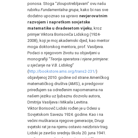
ponosa. Stoga “zloupotrebljavam” ovu našu
rubirku
Fundamentalna grupa
, kako bi nas sve
dodatno upoznao sa upravo
nevjerovatnim
razvojem i napretkom sovjetske
matematike u dvadesetom vijeku
, kroz
primjer Viktora Borisoviča Lidskog (1924-
2008), koji je moj akademski djed, kao mentor
moga doktorskog mentora, prof. Vasiljeva.
Podaci o njegovom životu su objavljeni u
monografiji “
Teorija operatora i njene primjene:
u sjećanje na V.B. Lidskog
”
(
http://bookstore.ams.org/trans2-231/
)
objavljenoj 2010. godine od strane Američkog
matematičkog društva (AMS), a predgovor
priređujem sa određenim napomenama na
našem jeziku uz ljubaznu dozvolu autora,
Dmitrija Vasiljeva i Mikaila Levitina.
Viktor Borisovič Lidski rođen je u Odesi u
Sovjetskom Savezu 1924. godine. Kao i na
većini muškaraca njegove generacije, Drugi
svjetski rat je na njemu ostavio neizbrisiv trag.
Lidski je završio srednju školu 20. juna 1941.