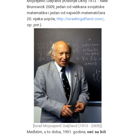
Mojsejevič Geljfand (Krasnye Okny 1913. - New
Brunswick 2009, jedan od velikana sovjetske
matematike i jedan od najvećih matematičara
20. vijeka uopće,
http://israelmgelfand.com/
,
op. prir.).
[Israil Mojsejevič Geljfand (1913 - 2009)]
Međutim, u to doba, 1951. godine,
već su bili