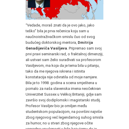
“Vedade, moraš znati da je ovo jako, jako
teško” bila je prva rečenica koju sam u
naučnoistraživačkom smislu čuo od svog
budućeg doktorskog mentora,
Dmitrija
Genadijeviča Vasiljeva
. Pripremao sam svoj
prvi pravi seminarski rad, o fraktalnoj dimenziji,
ali ustvari sam želio surađivati sa profesorom
Vasiljevom, ma koja da je tema bila u pitanju,
tako da me njegova iskrena i istinita
konstatacija nije odvratila od moje namjere.
Bila je to 1998. godina a scena smještena u
pomalo za naša slavenska imena neočekivan
Univerzitet Sussex u Velikoj Britaniji, gdje sam
završio svoj dodiplomski i magistarski studij.
Profesor Vasiljev bio je omiljen među
studentskom populacijom, na površini najviše
zbog njegovog već legendarnog suhog smisla
za humor, no u stvari zbog njegove očite
vanredne upućenosti u bilo koju temu da je