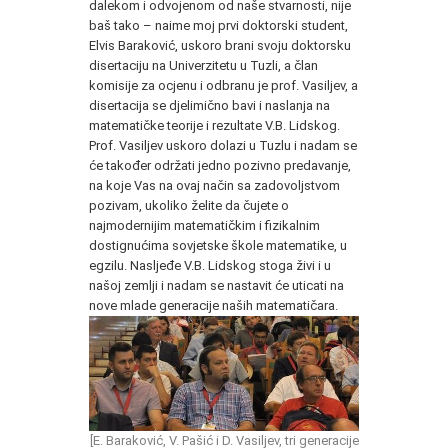
dalekom i odvojenom od naše stvarnosti, nije
baš tako – naime moj prvi doktorski student,
Elvis Baraković, uskoro brani svoju doktorsku
disertaciju na Univerzitetu u Tuzli, a član
komisije za ocjenu i odbranu je prof. Vasiljev, a
disertacija se djelimično bavi i naslanja na
matematičke teorije i rezultate V.B. Lidskog.
Prof. Vasiljev uskoro dolazi u Tuzlu i nadam se
će također održati jedno pozivno predavanje,
na koje Vas na ovaj način sa zadovoljstvom
pozivam, ukoliko želite da čujete o
najmodernijim matematičkim i fizikalnim
dostignućima sovjetske škole matematike, u
egzilu. Nasljeđe V.B. Lidskog stoga živi i u
našoj zemlji i nadam se nastavit će uticati na
nove mlade generacije naših matematičara.
[E. Baraković, V. Pašić i D. Vasiljev, tri generacije