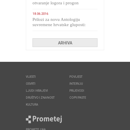
otvaranje logora i progon
migranata poput bijesnih kerova
18.06.2016
Prilozi za novu Antologiju
suvremene hrvatske gluposti:
Kolinda i ekipa o navijačkim
huliganima
ARHIVA
VIJESTI
POVIJEST
OSVRTI
INTERVJU
LJUDI I KRAJEVI
PRIJEVODI
DRUŠTVO I ZNANOST
COPY/PASTE
KULTURA
PROMETEJ NA