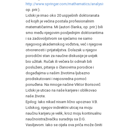
http://www.springer.com/mathematics/analysis/journal/10688
op. prir.).
Lidski je imao oko 20 uspješnih doktoranata
od kojih je većina postala profesionalnim
matematičarima. Mi (autori članka, op. prir.) bili
smo među njegovim posljednjim doktorantima
i sa zadovoljstvom se sjećamo ne samo
njegovog akademskog vođstva, već i njegove
otvorenosti i prijateljstva. Dolazak u njegov
porodični stan za naučne diskusije je uvijek
bio užitak. Ručak ili večera bi odmah bili
posluženi, pitanja o članovima porodice i
događajima u našim životima ljubazno
prodiskutovani i neposredna pomoć
ponuđena. Na mnoge načine Viktor Borisovič
Lidski je uticao na naše karijere i oblikovao
naše živote.
Epilog: Iako nikad nisam lično upoznao V.B.
Lidskog, njegov indirektni uticaj na moju
naučnu karijeru je velik, kroz moju kontinualnu
naučnoistraživačku suradnju sa D.G.
Vasiljevom. Iako se cijela ova priča može činiti