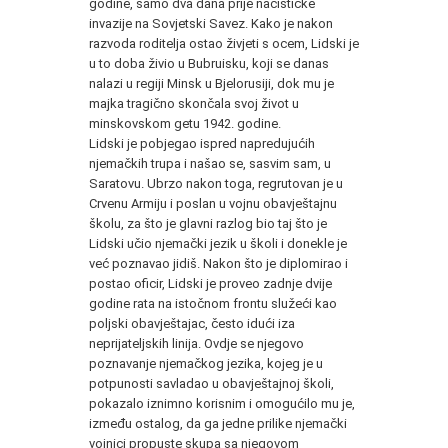
godine, samo dva dana prije nacističke
invazije na Sovjetski Savez. Kako je nakon
razvoda roditelja ostao živjeti s ocem, Lidski je
u to doba živio u Bubruisku, koji se danas
nalazi u regiji Minsk u Bjelorusiji, dok mu je
majka tragično skončala svoj život u
minskovskom getu 1942. godine.
Lidski je pobjegao ispred napredujućih
njemačkih trupa i našao se, sasvim sam, u
Saratovu. Ubrzo nakon toga, regrutovan je u
Crvenu Armiju i poslan u vojnu obavještajnu
školu, za što je glavni razlog bio taj što je
Lidski učio njemački jezik u školi i donekle je
već poznavao jidiš. Nakon što je diplomirao i
postao oficir, Lidski je proveo zadnje dvije
godine rata na istočnom frontu služeći kao
poljski obavještajac, često idući iza
neprijateljskih linija. Ovdje se njegovo
poznavanje njemačkog jezika, kojeg je u
potpunosti savladao u obavještajnoj školi,
pokazalo iznimno korisnim i omogućilo mu je,
između ostalog, da ga jedne prilike njemački
vojnici propuste skupa sa njegovom