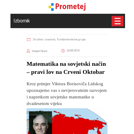
Izbornik
Društvo i znanost,
Fundamentalna grupa
24.08.2016
Vedad Pašić
Matematika na sovjetski način
– pravi lov na Crveni Oktobar
Kroz primjer Viktora Borisoviča Lidskog
upoznajemo vas s nevjerovatnim razvojem
i napretkom sovjetske matematike u
dvadesetom vijeku