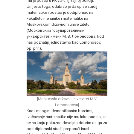
mu je posao u NKVD-u, tj. tajnoj policiji.
Umjesto toga, odabrao je da upiše studij
matematike i postao je dodiplomac na
Fakultetu mehanike i matematike na
Moskovskom državnom univerzitetu
(Московский государственный
университет имени М. В. Ломоносова, kod
nas poznatiji jednostavno kao Lomonosov,
op. prir.).
[Moskovski državni univerzitet M.V.
Lomonosova]
Kao i mnogim demobilisanim borcima,
izučavanje matematike nije mu lako padalo, ali
se na kraju pokazao dovoljno dobrim da ga za
postdiplomski studij preporuči Israil