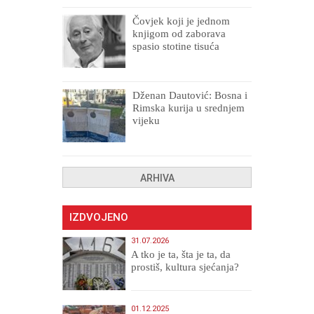
Čovjek koji je jednom
knjigom od zaborava
spasio stotine tisuća
drugih, prokletih i
uništenih
Dženan Dautović: Bosna i
Rimska kurija u srednjem
vijeku
ARHIVA
IZDVOJENO
31.07.2026
A tko je ta, šta je ta, da
prostiš, kultura sjećanja?
01.12.2025