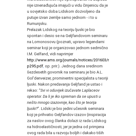
nije iznenađujuća imajući u vidu činjenicu da je
u sovjetsko doba Lidskom dozvoljeno da
putuje izvan zemlje samo jednom - i to u
Rumunjsku.
Prelazak Lidskog na teoriju ljuski je bio
spontan i desio se na Geljfandovom seminaru
na Lomonosovu (poznati, upravo legendarni
seminar koji je organizovao jednom sedmično
I.M. Gelfand, vidi naprimjer
http://www.ams.org/journals/notices/201603/rnoti-
p295.pdf
,
op. prir.). Jednog dana sredinom
šezdesetih govornik na seminaru je bio A.L.
Gol'denveizer, prominentni specijalista u teoriji
ljuski. Nakon predavanja Geljfand je ustao i
rekao: “
Svi vi oduvijek izučavate Laplaceov
operator. Da li je iko spreman da se upusti u
nešto mnogo izazovnije, kao što je teorija
ljuski?
”. Lidski je bio jedini učesnik seminara
koji je prihvatio Geljfandov izazov (inspiracija
za naslov ovog članka dolazi iz rada Lidskog
na hidroelastičnosti, jer je jedna od primjena
ovog rada bila u razvoju boljih i dakako tiših