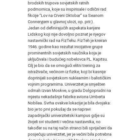
brodskih trupova sovjetskih ratnih
podmornica, koje su inspirisale i odlični rad
fikcije “Lov na Crveni Oktobar” sa Seanom
Conneryjem u glavnoj ulozi, op. prir.).
Jedan od definirajućih aspekata karijere
Lidskog koji nije dovoljno poznat je njegov
nastavnički rad na FizTehu. FizTeh je kreiran
1946. godine kao rezultat inicijative grupe
prominentnih sovjetskih naučnika koja je
uključivala i budućeg nobelovca P.L. Kapitsu.
Cilj je bio da se omogući elitni trening za
istraživače, većinom iz fizike, koji bi kasnije
doprinijeli sovjetskom nuklearnim i balističkim
vojnim programima. Univerzitet je smješten
odmah izvan Moskve, u gradu Dolgoprudni na
mjestu nekadašnje fabrike aviona Umberta
Nobilea. Svrha ovakve lokacije je bila dvojaka:
bio je to prvi pokušaj da se napravi
zapadnjački univerzitetski kampus gdje su
živjeli svi studenti i većina nastavnika, no
također su na taj način stranci bili spriječeni da
posjećuju univerzitet, jer je većini bila potrebna