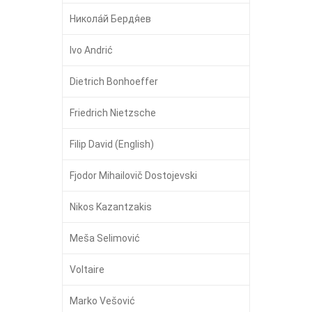
Никола́й Бердя́ев
Ivo Andrić
Dietrich Bonhoeffer
Friedrich Nietzsche
Filip David (English)
Fjodor Mihailovič Dostojevski
Nikos Kazantzakis
Meša Selimović
Voltaire
Marko Vešović