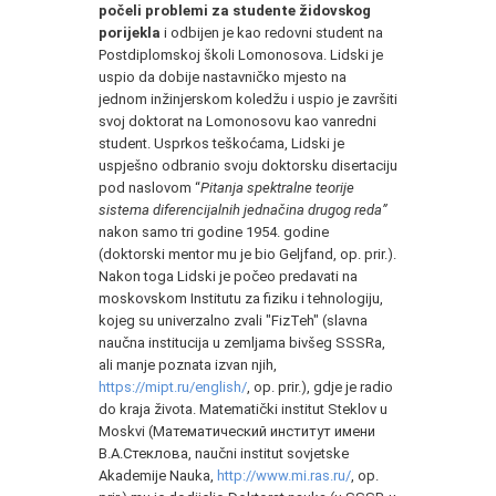
počeli problemi za studente židovskog
porijekla
i odbijen je kao redovni student na
Postdiplomskoj školi Lomonosova. Lidski je
uspio da dobije nastavničko mjesto na
jednom inžinjerskom koledžu i uspio je završiti
svoj doktorat na Lomonosovu kao vanredni
student. Usprkos teškoćama, Lidski je
uspješno odbranio svoju doktorsku disertaciju
pod naslovom “
Pitanja spektralne teorije
sistema diferencijalnih jednačina drugog reda”
nakon samo tri godine 1954. godine
(doktorski mentor mu je bio Geljfand, op. prir.).
Nakon toga Lidski je počeo predavati na
moskovskom Institutu za fiziku i tehnologiju,
kojeg su univerzalno zvali "FizTeh" (slavna
naučna institucija u zemljama bivšeg SSSRa,
ali manje poznata izvan njih,
https://mipt.ru/english/
, op. prir.), gdje je radio
do kraja života. Matematički institut Steklov u
Moskvi (Математический институт имени
В.А.Стеклова, naučni institut sovjetske
Akademije Nauka,
http://www.mi.ras.ru/
, op.