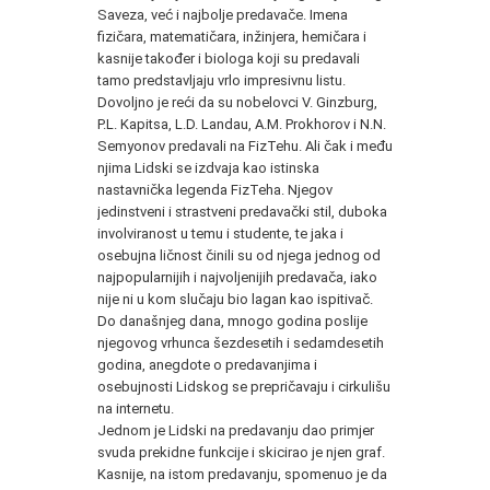
Saveza, već i najbolje predavače. Imena
fizičara, matematičara, inžinjera, hemičara i
kasnije također i biologa koji su predavali
tamo predstavljaju vrlo impresivnu listu.
Dovoljno je reći da su nobelovci V. Ginzburg,
P.L. Kapitsa, L.D. Landau, A.M. Prokhorov i N.N.
Semyonov predavali na FizTehu. Ali čak i među
njima Lidski se izdvaja kao istinska
nastavnička legenda FizTeha. Njegov
jedinstveni i strastveni predavački stil, duboka
involviranost u temu i studente, te jaka i
osebujna ličnost činili su od njega jednog od
najpopularnijih i najvoljenijih predavača, iako
nije ni u kom slučaju bio lagan kao ispitivač.
Do današnjeg dana, mnogo godina poslije
njegovog vrhunca šezdesetih i sedamdesetih
godina, anegdote o predavanjima i
osebujnosti Lidskog se prepričavaju i cirkulišu
na internetu.
Jednom je Lidski na predavanju dao primjer
svuda prekidne funkcije i skicirao je njen graf.
Kasnije, na istom predavanju, spomenuo je da