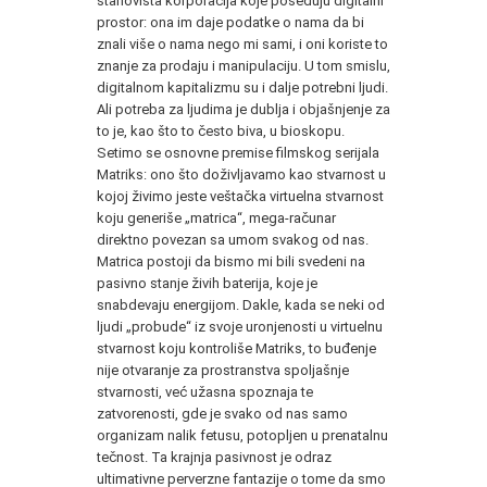
stanovišta korporacija koje poseduju digitalni
prostor: ona im daje podatke o nama da bi
znali više o nama nego mi sami, i oni koriste to
znanje za prodaju i manipulaciju. U tom smislu,
digitalnom kapitalizmu su i dalje potrebni ljudi.
Ali potreba za ljudima je dublja i objašnjenje za
to je, kao što to često biva, u bioskopu.
Setimo se osnovne premise filmskog serijala
Matriks: ono što doživljavamo kao stvarnost u
kojoj živimo jeste veštačka virtuelna stvarnost
koju generiše „matrica“, mega-računar
direktno povezan sa umom svakog od nas.
Matrica postoji da bismo mi bili svedeni na
pasivno stanje živih baterija, koje je
snabdevaju energijom. Dakle, kada se neki od
ljudi „probude“ iz svoje uronjenosti u virtuelnu
stvarnost koju kontroliše Matriks, to buđenje
nije otvaranje za prostranstva spoljašnje
stvarnosti, već užasna spoznaja te
zatvorenosti, gde je svako od nas samo
organizam nalik fetusu, potopljen u prenatalnu
tečnost. Ta krajnja pasivnost je odraz
ultimativne perverzne fantazije o tome da smo