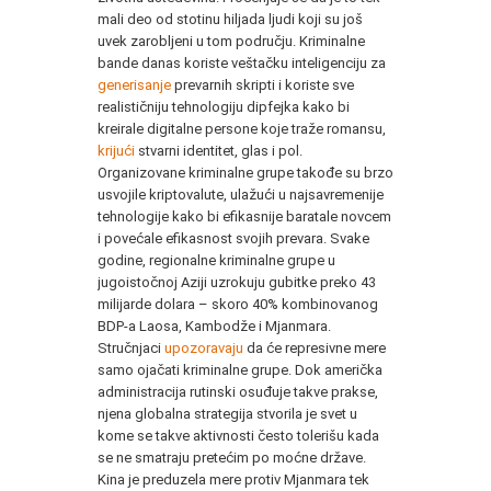
mali deo od stotinu hiljada ljudi koji su još
uvek zarobljeni u tom području. Kriminalne
bande danas koriste veštačku inteligenciju za
generisanje
prevarnih skripti i koriste sve
realističniju tehnologiju dipfejka kako bi
kreirale digitalne persone koje traže romansu,
krijući
stvarni identitet, glas i pol.
Organizovane kriminalne grupe takođe su brzo
usvojile kriptovalute, ulažući u najsavremenije
tehnologije kako bi efikasnije baratale novcem
i povećale efikasnost svojih prevara. Svake
godine, regionalne kriminalne grupe u
jugoistočnoj Aziji uzrokuju gubitke preko 43
milijarde dolara – skoro 40% kombinovanog
BDP-a Laosa, Kambodže i Mjanmara.
Stručnjaci
upozoravaju
da će represivne mere
samo ojačati kriminalne grupe. Dok američka
administracija rutinski osuđuje takve prakse,
njena globalna strategija stvorila je svet u
kome se takve aktivnosti često tolerišu kada
se ne smatraju pretećim po moćne države.
Kina je preduzela mere protiv Mjanmara tek