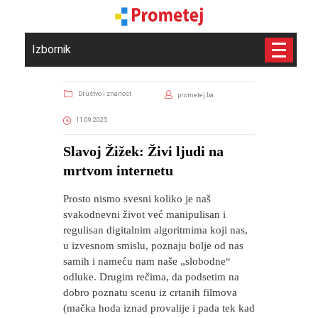
Izbornik
Društvo i znanost
prometej.ba
11.09.2025
Slavoj Žižek: Živi ljudi na
mrtvom internetu
Prosto nismo svesni koliko je naš
svakodnevni život već manipulisan i
regulisan digitalnim algoritmima koji nas,
u izvesnom smislu, poznaju bolje od nas
samih i nameću nam naše „slobodne“
odluke. Drugim rečima, da podsetim na
dobro poznatu scenu iz crtanih filmova
(mačka hoda iznad provalije i pada tek kad