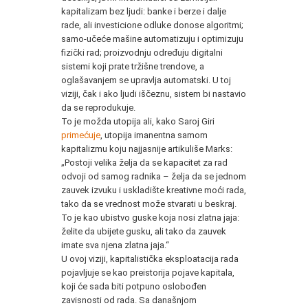
kapitalizam bez ljudi: banke i berze i dalje
rade, ali investicione odluke donose algoritmi;
samo-učeće mašine automatizuju i optimizuju
fizički rad; proizvodnju određuju digitalni
sistemi koji prate tržišne trendove, a
oglašavanjem se upravlja automatski. U toj
viziji, čak i ako ljudi iščeznu, sistem bi nastavio
da se reprodukuje.
To je možda utopija ali, kako Saroj Giri
primećuje
, utopija imanentna samom
kapitalizmu koju najjasnije artikuliše Marks:
„Postoji velika želja da se kapacitet za rad
odvoji od samog radnika – želja da se jednom
zauvek izvuku i uskladište kreativne moći rada,
tako da se vrednost može stvarati u beskraj.
To je kao ubistvo guske koja nosi zlatna jaja:
želite da ubijete gusku, ali tako da zauvek
imate sva njena zlatna jaja.“
U ovoj viziji, kapitalistička eksploatacija rada
pojavljuje se kao preistorija pojave kapitala,
koji će sada biti potpuno oslobođen
zavisnosti od rada. Sa današnjom