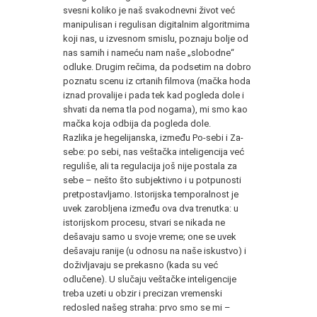
svesni koliko je naš svakodnevni život već
manipulisan i regulisan digitalnim algoritmima
koji nas, u izvesnom smislu, poznaju bolje od
nas samih i nameću nam naše „slobodne“
odluke. Drugim rečima, da podsetim na dobro
poznatu scenu iz crtanih filmova (mačka hoda
iznad provalije i pada tek kad pogleda dole i
shvati da nema tla pod nogama), mi smo kao
mačka koja odbija da pogleda dole.
Razlika je hegelijanska, između Po-sebi i Za-
sebe: po sebi, nas veštačka inteligencija već
reguliše, ali ta regulacija još nije postala za
sebe – nešto što subjektivno i u potpunosti
pretpostavljamo. Istorijska temporalnost je
uvek zarobljena između ova dva trenutka: u
istorijskom procesu, stvari se nikada ne
dešavaju samo u svoje vreme; one se uvek
dešavaju ranije (u odnosu na naše iskustvo) i
doživljavaju se prekasno (kada su već
odlučene). U slučaju veštačke inteligencije
treba uzeti u obzir i precizan vremenski
redosled našeg straha: prvo smo se mi –