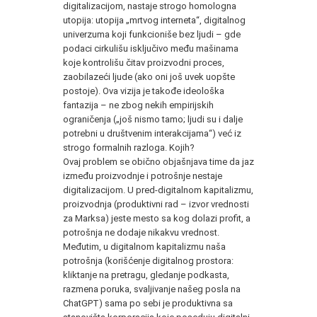
digitalizacijom, nastaje strogo homologna
utopija: utopija „mrtvog interneta“, digitalnog
univerzuma koji funkcioniše bez ljudi – gde
podaci cirkulišu isključivo među mašinama
koje kontrolišu čitav proizvodni proces,
zaobilazeći ljude (ako oni još uvek uopšte
postoje). Ova vizija je takođe ideološka
fantazija – ne zbog nekih empirijskih
ograničenja („još nismo tamo; ljudi su i dalje
potrebni u društvenim interakcijama“) već iz
strogo formalnih razloga. Kojih?
Ovaj problem se obično objašnjava time da jaz
između proizvodnje i potrošnje nestaje
digitalizacijom. U pred-digitalnom kapitalizmu,
proizvodnja (produktivni rad – izvor vrednosti
za Marksa) jeste mesto sa kog dolazi profit, a
potrošnja ne dodaje nikakvu vrednost.
Međutim, u digitalnom kapitalizmu naša
potrošnja (korišćenje digitalnog prostora:
kliktanje na pretragu, gledanje podkasta,
razmena poruka, svaljivanje našeg posla na
ChatGPT) sama po sebi je produktivna sa