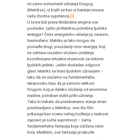
mi samo instrumenti uživanja Drugog
(Matriksa), iz kojih se kao iz baterije isisava
naša životna supstanca.
[2]
U tome leži prava libidinalna enigma ove
postavke: zašto je Matriksu potrebna ljudska
energija? Čisto energetsko rešenje je, naravno,
besmisleno: Matriks je lako mogao da
pronađe drugi, pouzdaniji izvor energije, koji
ne zahteva izuzetno složeno uređenje
koordinisane virtuelne stvarnosti za milione
ljudskih jedinki. Jedini dosledan odgovor
glasi: Matriks se hrani ljudskim uživanjem –
tako da se vraćamo na fundamentalnu
lakanovsku tezu da je samom velikom
Drugom, koji je daleko složeniji od anonimne
mašine, potreban stalni priliv uživanja.
Tako bi trebalo da preokrenemo stanje stvari
predstavljeno u Matriksu: ono što film
prikazuje kao scenu našeg buđenja u realnost
zapravo je sušta suprotnost – sama
fundamentalna fantazija koja održava naše
biće. Međutim, ova fantazija je takođe