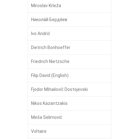
Miroslav Krleža
Никола́й Бердя́ев
Ivo Andrić
Dietrich Bonhoeffer
Friedrich Nietzsche
Filip David (English)
Fjodor Mihailovič Dostojevski
Nikos Kazantzakis
Meša Selimović
Voltaire