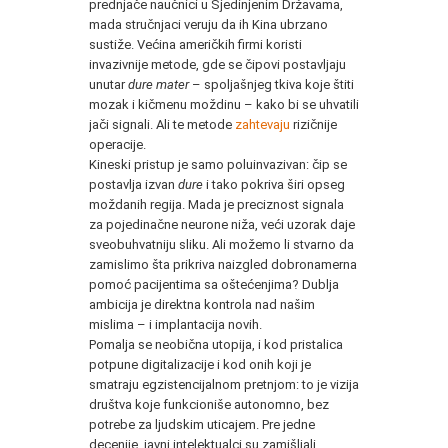
prednjače naučnici u Sjedinjenim Državama,
mada stručnjaci veruju da ih Kina ubrzano
sustiže. Većina američkih firmi koristi
invazivnije metode, gde se čipovi postavljaju
unutar
dure mater
– spoljašnjeg tkiva koje štiti
mozak i kičmenu moždinu – kako bi se uhvatili
jači signali. Ali te metode
zahtevaju
rizičnije
operacije.
Kineski pristup je samo poluinvazivan: čip se
postavlja izvan
dure
i tako pokriva širi opseg
moždanih regija. Mada je preciznost signala
za pojedinačne neurone niža, veći uzorak daje
sveobuhvatniju sliku. Ali možemo li stvarno da
zamislimo šta prikriva naizgled dobronamerna
pomoć pacijentima sa oštećenjima? Dublja
ambicija je direktna kontrola nad našim
mislima – i implantacija novih.
Pomalja se neobična utopija, i kod pristalica
potpune digitalizacije i kod onih koji je
smatraju egzistencijalnom pretnjom: to je vizija
društva koje funkcioniše autonomno, bez
potrebe za ljudskim uticajem. Pre jedne
decenije, javni intelektualci su zamišljali