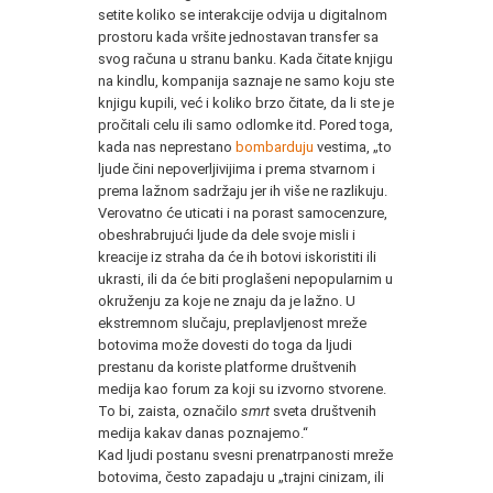
setite koliko se interakcije odvija u digitalnom
prostoru kada vršite jednostavan transfer sa
svog računa u stranu banku. Kada čitate knjigu
na kindlu, kompanija saznaje ne samo koju ste
knjigu kupili, već i koliko brzo čitate, da li ste je
pročitali celu ili samo odlomke itd. Pored toga,
kada nas neprestano
bombarduju
vestima, „to
ljude čini nepoverljivijima i prema stvarnom i
prema lažnom sadržaju jer ih više ne razlikuju.
Verovatno će uticati i na porast samocenzure,
obeshrabrujući ljude da dele svoje misli i
kreacije iz straha da će ih botovi iskoristiti ili
ukrasti, ili da će biti proglašeni nepopularnim u
okruženju za koje ne znaju da je lažno. U
ekstremnom slučaju, preplavljenost mreže
botovima može dovesti do toga da ljudi
prestanu da koriste platforme društvenih
medija kao forum za koji su izvorno stvorene.
To bi, zaista, označilo
smrt
sveta društvenih
medija kakav danas poznajemo.“
Kad ljudi postanu svesni prenatrpanosti mreže
botovima, često zapadaju u „trajni cinizam, ili