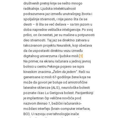
društvenih pretnji krije se nešto mnogo
radikalnije. Ljudska intelektualnost
podrazumeva jaz između unutrašnjeg života i
spoljašnje stvarnosti, i nije jasno šta će se
desiti – ili šta se već dešava – sa tim jazom u
doba napredne veštačke inteligencije. Po svoj
prilici, on će nestati, jer su mašine u potpunosti
deo stvarnosti. Taj jaz se direktno zatvara u
takozvanom projektu Neuralink, koji obećava
da će uspostaviti direktnu vezu između
digitalnog univerzuma i ljudske misli.
[1]
Na primer, na ekranu računara u jednoj javnoj
bolnici u centru Pekinga pojavio se ispis
kineskim znacima „
Želim da jedem
“. Reči su
generisane iz misli 67-godišnje žene koja ne
može da govori jer boluje od amiotrofične
lateralne skleroze (ALS), neurološke bolesti
poznate i kao Lu Gerigova bolest. Pacijentkinji
je implantiran čip veličine novčića pod
nazivom
Beinao 1
, bežični računarsko-
moždani interfejs (brain-computer interface,
BCI). U razvoju ove tehnologije inače