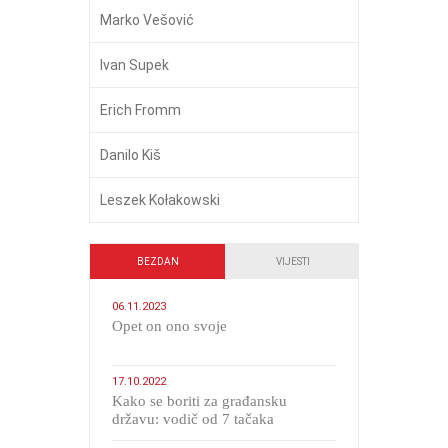
Marko Vešović
Ivan Supek
Erich Fromm
Danilo Kiš
Leszek Kołakowski
BEZDAN
VIJESTI
06.11.2023
​Opet on ono svoje
17.10.2022
Kako se boriti za građansku
državu: vodič od 7 tačaka