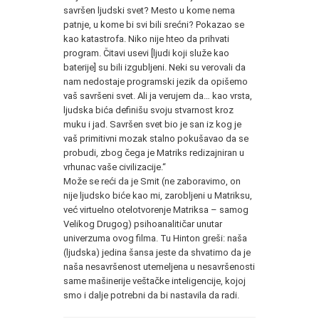
savršen ljudski svet? Mesto u kome nema
patnje, u kome bi svi bili srećni? Pokazao se
kao katastrofa. Niko nije hteo da prihvati
program. Čitavi usevi [ljudi koji služe kao
baterije] su bili izgubljeni. Neki su verovali da
nam nedostaje programski jezik da opišemo
vaš savršeni svet. Ali ja verujem da… kao vrsta,
ljudska bića definišu svoju stvarnost kroz
muku i jad. Savršen svet bio je san iz kog je
vaš primitivni mozak stalno pokušavao da se
probudi, zbog čega je Matriks redizajniran u
vrhunac vaše civilizacije.“
Može se reći da je Smit (ne zaboravimo, on
nije ljudsko biće kao mi, zarobljeni u Matriksu,
već virtuelno otelotvorenje Matriksa – samog
Velikog Drugog) psihoanalitičar unutar
univerzuma ovog filma. Tu Hinton greši: naša
(ljudska) jedina šansa jeste da shvatimo da je
naša nesavršenost utemeljena u nesavršenosti
same mašinerije veštačke inteligencije, kojoj
smo i dalje potrebni da bi nastavila da radi.