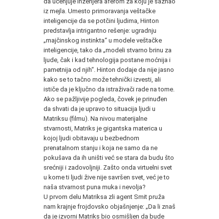
da ucenjuje inženjera aferom za koju je saznao
iz mejla. Umesto primoravanja veštačke
inteligencije da se potčini ljudima, Hinton
predstavlja intrigantno rešenje: ugradnju
„majčinskog instinkta“ u modele veštačke
inteligencije, tako da „modeli stvarno brinu za
ljude, čak i kad tehnologija postane moćnija i
pametnija od njih“. Hinton dodaje da nije jasno
kako se to tačno može tehnički izvesti, ali
ističe da je ključno da istraživači rade na tome.
Ako se pažljivije pogleda, čovek je prinuđen
da shvati da je upravo to situacija ljudi u
Matriksu (filmu). Na nivou materijalne
stvarnosti, Matriks je gigantska materica u
kojoj ljudi obitavaju u bezbednom
prenatalnom stanju i koja ne samo da ne
pokušava da ih uništi već se stara da budu što
srećniji i zadovoljniji. Zašto onda virtuelni svet
u kome ti ljudi žive nije savršen svet, već je to
naša stvarnost puna muka i nevolja?
U prvom delu Matriksa zli agent Smit pruža
nam krajnje frojdovsko objašnjenje: „Da li znaš
da je izvorni Matriks bio osmišljen da bude