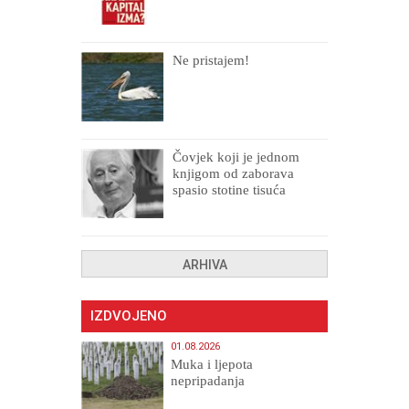
Ne pristajem!
Čovjek koji je jednom
knjigom od zaborava
spasio stotine tisuća
drugih, prokletih i
uništenih
ARHIVA
IZDVOJENO
01.08.2026
Muka i ljepota
nepripadanja