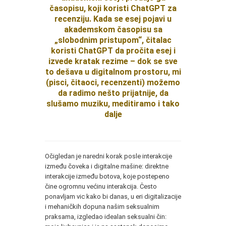
časopisu, koji koristi ChatGPT za
recenziju. Kada se esej pojavi u
akademskom časopisu sa
„slobodnim pristupom“, čitalac
koristi ChatGPT da pročita esej i
izvede kratak rezime – dok se sve
to dešava u digitalnom prostoru, mi
(pisci, čitaoci, recenzenti) možemo
da radimo nešto prijatnije, da
slušamo muziku, meditiramo i tako
dalje
Očigledan je naredni korak posle interakcije
između čoveka i digitalne mašine: direktne
interakcije između botova, koje postepeno
čine ogromnu većinu interakcija. Često
ponavljam vic kako bi danas, u eri digitalizacije
i mehaničkih dopuna našim seksualnim
praksama, izgledao idealan seksualni čin: