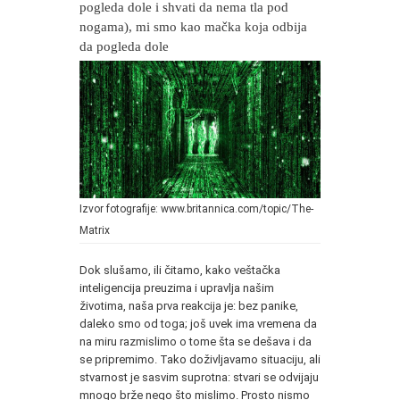
pogleda dole i shvati da nema tla pod
nogama), mi smo kao mačka koja odbija
da pogleda dole
Izvor fotografije: www.britannica.com/topic/The-
Matrix
Dok slušamo, ili čitamo, kako veštačka
inteligencija preuzima i upravlja našim
životima, naša prva reakcija je: bez panike,
daleko smo od toga; još uvek ima vremena da
na miru razmislimo o tome šta se dešava i da
se pripremimo. Tako doživljavamo situaciju, ali
stvarnost je sasvim suprotna: stvari se odvijaju
mnogo brže nego što mislimo. Prosto nismo