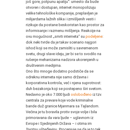
još gore, potpunu apatiju“: umesto da bude
otvoren i dostupan, internet monopolizuju
velike tehnološke kompanije, preplavljen je
milijardama lažnih slika i izmišljenih vesti i
rizikuje da postane beskoristan kao prostor za
informisanje i razmenu mišljenja. Reakcije na
ovu mogućnost „smrti interneta“ su
podeljene
:
dok neki tvrde da je takav scenario najgori
ishod koji se može zamisliti u savremenom
svetu, drugi slave ideju, jer bi se to svodilo na
rušenje mehanizama nadzora ukorenjenih u
društvenim medijima.
Ono što mnoge dodatno podstiče da se
odreknu interneta nije samo državna i
korporativna kontrola, već i njena suprotnost:
duh bezakonja koji se postepeno širi svetom.
Nedavno je oko 7.000 ljudi
oslobođeno
iz tzv.
centrala za prevare koje vode kriminalne
bande duž granice Mjanmara sa Tajlandom.
Većina je tu boravila protiv svoje volje i bila
primoravana da vara ljude – uglavnom iz
Evrope i Sjedinjenih Država – i otima im
životnu ušteđevinu. Procenjuje se da je to tek