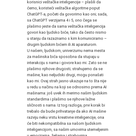
korisnici veštačke inteligencije – plašili da
ćemo, koristeći veštačke algoritme poput
ChatGPT-a, početi da govorimo kao oni; sada,
sa ChatGPT verzijama 4 i 5, ono čega se
plašimo jeste da sama veštačka inteligencija
govori kao ljudsko biće, tako da često nismo
u stanju da razaznamo s kim komuniciramo –
drugim ljudskim bićem ili AI aparaturom.
U našem, ljudskom, univerzumu nema mesta
za mašinska bića sposobna da stupaju u
interakciju s nama i govore kao mi. Zato se ne
plašimo njihove drugosti; strahujemo da se
mašine, kao neljudski drugi, mogu ponašati
kao mi. Ovaj strah jasno ukazuje na to šta nije
u redu u načinu na koji se odnosimo prema AI
mašinama: još uvek ih merimo našim ljudskim
standardima i plašimo se njihove lažne
sličnosti s nama. Iz tog razloga, prvi korak bi
trebalo da bude prihvatanje da ako AI mašine
razviju neku vrstu kreativne inteligencije, ona
će biti nekompatibilna sa našom ljudskom
inteligencijom, sa našim umovima utemeljenim
u emocijama, željama i strahovima.