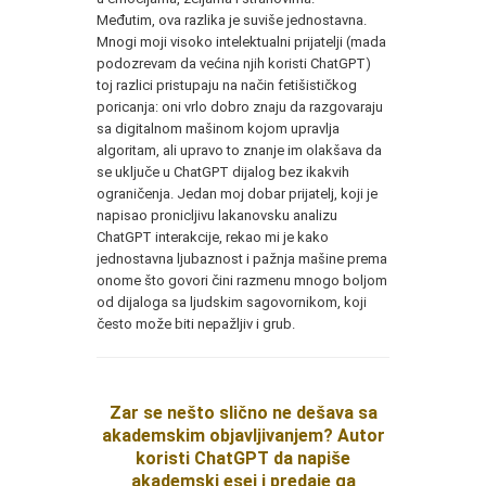
Međutim, ova razlika je suviše jednostavna.
Mnogi moji visoko intelektualni prijatelji (mada
podozrevam da većina njih koristi ChatGPT)
toj razlici pristupaju na način fetišističkog
poricanja: oni vrlo dobro znaju da razgovaraju
sa digitalnom mašinom kojom upravlja
algoritam, ali upravo to znanje im olakšava da
se uključe u ChatGPT dijalog bez ikakvih
ograničenja. Jedan moj dobar prijatelj, koji je
napisao pronicljivu lakanovsku analizu
ChatGPT interakcije, rekao mi je kako
jednostavna ljubaznost i pažnja mašine prema
onome što govori čini razmenu mnogo boljom
od dijaloga sa ljudskim sagovornikom, koji
često može biti nepažljiv i grub.
Zar se nešto slično ne dešava sa
akademskim objavljivanjem? Autor
koristi ChatGPT da napiše
akademski esej i predaje ga