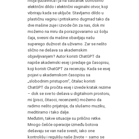
moja ljubavnica i ja na sastanak donosimo
električni dildo i električni vaginalni otvor, koji
vibriraju kada se uključe. Stavljamo dildo u
plastičnu vaginu i pritiskamo dugmad tako da
dve mašine zuje i izvode čin za nas, dok mi
možemo na miru da porazgovaramo uz šolju
čaja, svesni da mašine obavljaju našu
superego dužnost da uživamo. Zar se nešto
slično ne dešava sa akademskim
objavljivanjem? Autor koristi ChatGPT da
napiše akademski esej i predaje ga časopisu,
koji koristi ChatGPT za recenziju. Kada se esej
pojavi u akademskom časopisu sa
„slobodnim pristupom“, čitalac koristi
ChatGPT da pročita esej i izvede kratak rezime
– dok se sve to dešava u digitalnom prostoru,
mi (pisci, čitaoci, recenzenti) možemo da
radimo nešto prijatnije, da slušamo muziku,
meditiramo i tako dalje.
Međutim, takve situacije su prilično retke.
Mnogo češće operacije između botova
dešavaju se van naše svesti, iako one
kontrolišu i regulišu naše živote – samo se