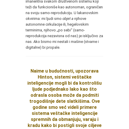
imanentna svakom društvenom sistemu koji
teži da funkcioniše kao autonoman, ograničen
na svoju samo-reprodukciju. U lakanovskim
okvirima: mi ljudi smo
objet a
njihove
autonomne cirkulacije ili, hegelovskim
terminima, njihovo „po sebi“ (samo-
reprodukcija nezavisna od nas) je isključivo za
nas. Ako bismo mi nestali i mašine (stvarne i
digitalne) bi propale.
Naime u budućnosti, upozorava
Hinton, sistemi veštačke
inteligencije mogli bi da kontrolišu
ljude podjednako lako kao što
odrasla osoba može da podmiti
trogodišnje dete slatkišima. Ove
godine smo već videli primere
sistema veštačke inteligencije
spremnih da obmanjuju, varaju i
kradu kako bi postigli svoje ciljeve