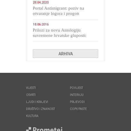
28.04.2020
Portal Antimigrant: poziv na
otvaranje logora i progon
migranata poput bijesnih kerova
18.06.2016
Prilozi za novu Antologiju
suvremene hrvatske gluposti:
Kolinda i ekipa o navijačkim
huliganima
ARHIVA
VIJESTI
POVIJEST
OSVRTI
INTERVJU
LJUDI I KRAJEVI
PRIJEVODI
DRUŠTVO I ZNANOST
COPY/PASTE
KULTURA