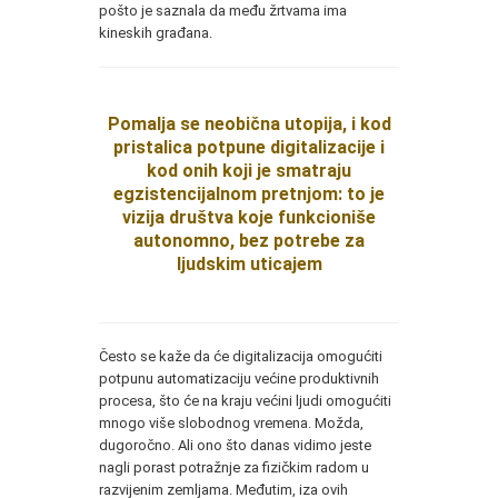
pošto je saznala da među žrtvama ima
kineskih građana.
Pomalja se neobična utopija, i kod
pristalica potpune digitalizacije i
kod onih koji je smatraju
egzistencijalnom pretnjom: to je
vizija društva koje funkcioniše
autonomno, bez potrebe za
ljudskim uticajem
Često se kaže da će digitalizacija omogućiti
potpunu automatizaciju većine produktivnih
procesa, što će na kraju većini ljudi omogućiti
mnogo više slobodnog vremena. Možda,
dugoročno. Ali ono što danas vidimo jeste
nagli porast potražnje za fizičkim radom u
razvijenim zemljama. Međutim, iza ovih