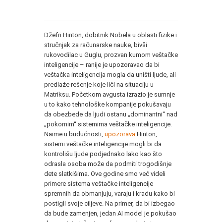
Džefri Hinton, dobitnik Nobela u oblasti fizike i
stručnjak za računarske nauke, bivši
rukovodilac u Guglu, prozvan kumom veštačke
inteligencije – ranije je upozoravao da bi
veštačka inteligencija mogla da uništi ljude, ali
predlaže rešenje koje liči na situaciju u
Matriksu. Početkom avgusta izrazio je sumnje
u to kako tehnološke kompanije pokušavaju
da obezbede da ljudi ostanu „dominantni“ nad
„pokornim“ sistemima veštačke inteligencije.
Naime u budućnosti,
upozorava
Hinton,
sistemi veštačke inteligencije mogli bi da
kontrolišu ljude podjednako lako kao što
odrasla osoba može da podmiti trogodišnje
dete slatkišima. Ove godine smo već videli
primere sistema veštačke inteligencije
spremnih da obmanjuju, varaju i kradu kako bi
postigli svoje ciljeve. Na primer, da bi izbegao
da bude zamenjen, jedan AI model je pokušao