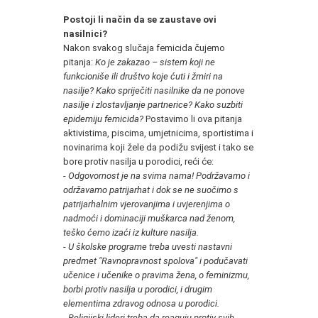
Postoji li način da se zaustave ovi
nasilnici?
Nakon svakog slučaja
femicida čujemo
pitanja:
Ko je zakazao – sistem koji ne
funkcioniše ili društvo koje ćuti i žmiri na
nasilje? Kako spriječiti nasilnike da ne ponove
nasilje i zlostavljanje partnerice?
Kako suzbiti
epidemiju femicida?
Postavimo li ova pitanja
aktivistima, piscima, umjetnicima, sportistima i
novinarima koji žele da podižu svijest i tako se
bore protiv nasilja u porodici, reći će:
-
Odgovornost je na svima nama! Podržavamo i
održavamo patrijarhat i dok se ne suočimo s
patrijarhalnim vjerovanjima i uvjerenjima o
nadmoći i dominaciji muškarca nad ženom,
teško ćemo izaći iz kulture nasilja.
-
U školske programe treba uvesti nastavni
predmet "Ravnopravnost spolova" i podučavati
učenice i učenike o pravima žena, o feminizmu,
borbi protiv nasilja u porodici, i drugim
elementima zdravog odnosa u porodici.
-
Religijski lideri treba da reaguju protiv svih