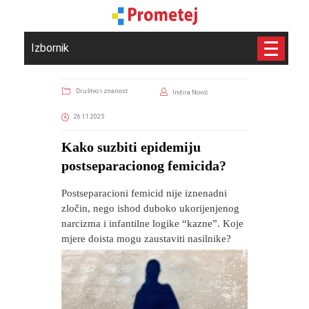
Izbornik
Društvo i znanost
Indira Nović
26.11.2025
​Kako suzbiti epidemiju
postseparacionog femicida?
Postseparacioni femicid nije iznenadni
zločin, nego ishod duboko ukorijenjenog
narcizma i infantilne logike “kazne”. Koje
mjere doista mogu zaustaviti nasilnike?