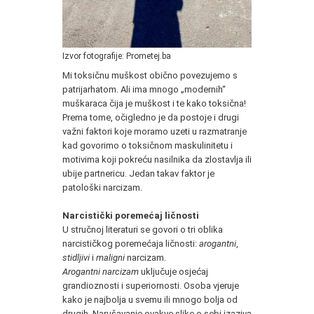
Izvor fotografije: Prometej.ba
Mi toksičnu muškost obično povezujemo s
patrijarhatom. Ali ima mnogo „modernih“
muškaraca čija je muškost i te kako toksična!
Prema tome, očigledno je da postoje i drugi
važni faktori koje moramo uzeti u razmatranje
kad govorimo o toksičnom maskulinitetu i
motivima koji pokreću nasilnika da zlostavlja ili
ubije partnericu. Jedan takav faktor je
patološki narcizam.
Narcistički poremećaj ličnosti
U stručnoj literaturi se govori o tri oblika
narcističkog poremećaja ličnosti:
arogantni
,
stidljivi
i
maligni
narcizam.
Arogantni narcizam
uključuje osjećaj
grandioznosti i superiornosti. Osoba vjeruje
kako je najbolja u svemu ili mnogo bolja od
drugih. Narušavanje ovakve slike o sebi izaziva