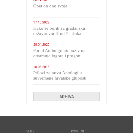
06.11.2023
​Opet on ono svoje
17.10.2022
Kako se boriti za građansku
državu: vodič od 7 tačaka
28.04.2020
Portal Antimigrant: poziv na
otvaranje logora i progon
migranata poput bijesnih kerova
18.06.2016
Prilozi za novu Antologiju
suvremene hrvatske gluposti:
Kolinda i ekipa o navijačkim
huliganima
ARHIVA
VIJESTI
POVIJEST