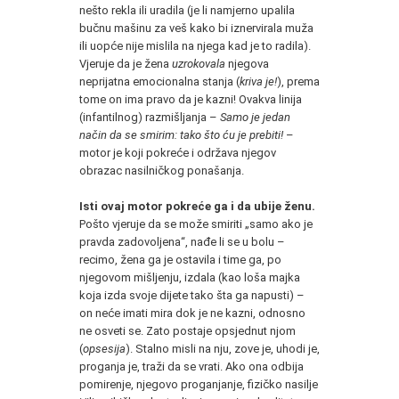
nešto rekla ili uradila (je li namjerno upalila
bučnu mašinu za veš kako bi iznervirala muža
ili uopće nije mislila na njega kad je to radila).
Vjeruje da je žena
uzrokovala
njegova
neprijatna emocionalna stanja (
kriva je!
), prema
tome on ima pravo da je kazni! Ovakva linija
(infantilnog) razmišljanja –
Samo je jedan
način da se smirim: tako što ću je prebiti!
–
motor je koji pokreće i održava njegov
obrazac nasilničkog ponašanja.
Isti ovaj motor pokreće ga i da ubije ženu.
Pošto vjeruje da se može smiriti „samo ako je
pravda zadovoljena“, nađe li se u bolu –
recimo, žena ga je ostavila i time ga, po
njegovom mišljenju, izdala (kao loša majka
koja izda svoje dijete tako šta ga napusti) –
on neće imati mira dok je ne kazni, odnosno
ne osveti se. Zato postaje opsjednut njom
(
opsesija
). Stalno misli na nju, zove je, uhodi je,
proganja je, traži da se vrati. Ako ona odbija
pomirenje, njegovo proganjanje, fizičko nasilje