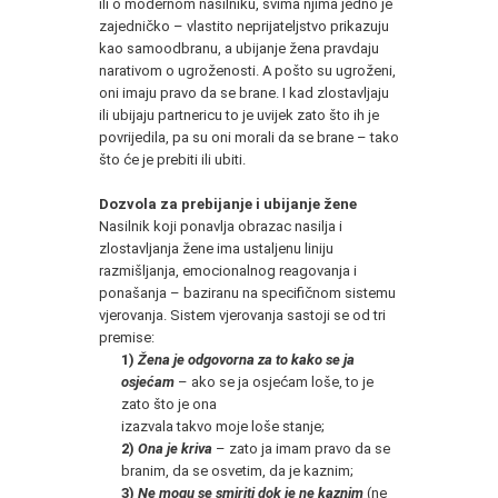
ili o modernom nasilniku, svima njima jedno je
zajedničko – vlastito neprijateljstvo prikazuju
kao samoodbranu, a ubijanje žena pravdaju
narativom o ugroženosti. A pošto su ugroženi,
oni imaju pravo da se brane. I kad zlostavljaju
ili ubijaju partnericu to je uvijek zato što ih je
povrijedila, pa su oni morali da se brane – tako
što će je prebiti ili ubiti.
Dozvola za prebijanje i ubijanje žene
Nasilnik koji ponavlja obrazac nasilja i
zlostavljanja žene ima ustaljenu liniju
razmišljanja, emocionalnog reagovanja i
ponašanja – baziranu na specifičnom sistemu
vjerovanja. Sistem vjerovanja sastoji se od tri
premise:
1)
Žena je odgovorna za to kako se ja
osjećam
– ako se ja osjećam loše, to je
zato što je ona
izazvala takvo moje loše stanje;
2)
Ona je kriva
– zato ja imam pravo da se
branim, da se osvetim, da je kaznim;
3)
Ne mogu se smiriti dok je ne kaznim
(ne