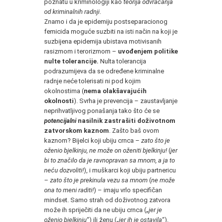
poznatu u kriminologiji kao
teorija odvraćanja
od kriminalnih radnji
.
Znamo i da je epidemiju postseparacionog
femicida moguće suzbiti na isti način na koji je
suzbijena epidemija ubistava motivisanih
rasizmom i terorizmom –
uvođenjem politike
nulte tolerancije.
Nulta tolerancija
podrazumijeva da se određene kriminalne
radnje neće tolerisati ni pod kojim
okolnostima (
nema olakšavajućih
okolnosti
). Svrha je prevencija – zaustavljanje
neprihvatljivog ponašanja tako što će se
potencijalni
nasilnik
zastrašiti doživotnom
zatvorskom kaznom
. Zašto baš ovom
kaznom? Bijelci koji ubiju crnca –
zato što je
oženio bjelkinju, ne može on oženiti bjelkinju!
(
jer
bi to značilo da je ravnopravan sa mnom, a ja to
neću dozvoliti!
), i muškarci koji ubiju partnericu
–
zato što je prekinula vezu sa mnom
(
ne može
ona to meni raditi!
) – imaju vrlo specifičan
mindset. Samo strah od doživotnog zatvora
može ih spriječiti da ne ubiju crnca („
jer je
oženio bjelkinju
“) ili ženu („
jer ih je ostavila
“).