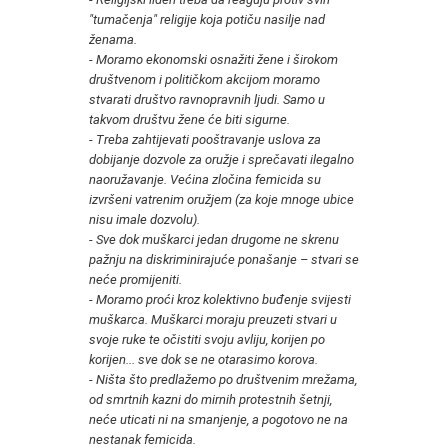
"tumačenja" religije koja potiču nasilje nad
ženama.
-
Moramo ekonomski osnažiti žene i širokom
društvenom i političkom akcijom moramo
stvarati društvo ravnopravnih ljudi. Samo u
takvom društvu žene će biti sigurne.
-
Treba zahtijevati pooštravanje uslova za
dobijanje dozvole za oružje i sprečavati ilegalno
naoružavanje. Većina zločina femicida su
izvršeni vatrenim oružjem (za koje mnoge ubice
nisu imale dozvolu).
-
Sve dok muškarci jedan drugome ne skrenu
pažnju na diskriminirajuće ponašanje – stvari se
neće promijeniti.
-
Moramo proći kroz kolektivno buđenje svijesti
muškarca. Muškarci moraju preuzeti stvari u
svoje ruke te očistiti svoju avliju, korijen po
korijen... sve dok se ne otarasimo korova.
-
Ništa što predlažemo po društvenim mrežama,
od smrtnih kazni do mirnih protestnih šetnji,
neće uticati ni na smanjenje, a pogotovo ne na
nestanak femicida.