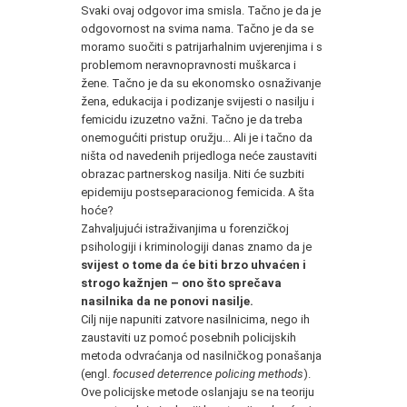
Svaki ovaj odgovor ima smisla. Tačno je da je
odgovornost na svima nama. Tačno je da se
moramo suočiti s patrijarhalnim uvjerenjima i s
problemom neravnopravnosti muškarca i
žene. Tačno je da su ekonomsko osnaživanje
žena, edukacija i podizanje svijesti o nasilju i
femicidu izuzetno važni. Tačno je da treba
onemogućiti pristup oružju... Ali je i tačno da
ništa od navedenih prijedloga neće zaustaviti
obrazac partnerskog nasilja. Niti će suzbiti
epidemiju postseparacionog femicida. A šta
hoće?
Zahvaljujući istraživanjima u forenzičkoj
psihologiji i kriminologiji danas znamo da je
svijest o tome da će biti brzo uhvaćen i
strogo kažnjen – ono što sprečava
nasilnika da ne ponovi nasilje.
Cilj nije napuniti zatvore nasilnicima, nego ih
zaustaviti uz pomoć posebnih policijskih
metoda odvraćanja od nasilničkog ponašanja
(engl.
focused deterrence policing methods
).
Ove policijske metode oslanjaju se na teoriju