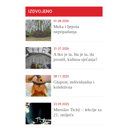
IZDVOJENO
01.08.2026
Muka i ljepota
nepripadanja
31.07.2026
A tko je ta, šta je ta, da
prostiš, kultura sjećanja?
08.11.2025
Glupost, individualna i
kolektivna
23.09.2025
Miroslav Tichý – lekcije za
21. stoljeće