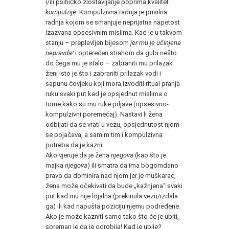
i/ili psihičko zlostavljanje poprima kvalitet
kompulzije
. Kompulzivna radnja je prisilna
radnja kojom se smanjuje neprijatna napetost
izazvana opsesivnim mislima. Kad je u takvom
stanju – preplavljen bijesom
jer mu je učinjena
nepravda!
i opterećen strahom da gubi nešto
do čega mu je stalo – zabraniti mu prilazak
ženi isto je što i zabraniti prilazak vodi i
sapunu čovjeku koji mora izvoditi ritual pranja
ruku svaki put kad je opsjednut mislima o
tome kako su mu ruke prljave (opsesivno-
kompulzivni poremećaj). Nastavi li žena
odbijati da se vrati u vezu, opsjednutost njom
se pojačava, a samim tim i kompulzivna
potreba da je kazni.
Ako vjeruje da je žena
njegova
(kao što je
majka
njegova
) ili smatra da ima bogomdano
pravo da dominira nad njom jer je muškarac,
žena može očekivati da bude „kažnjena“ svaki
put kad mu nije lojalna (prekinula vezu/izdala
ga) ili kad napušta poziciju njemu podređene.
Ako je može kazniti samo tako što će je ubiti,
spreman je da je odrobija! Kad je ubije?