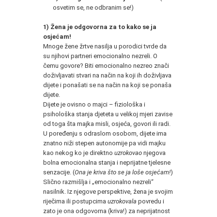
osvetim se, ne odbranim se!)
1)
Žena je odgovorna za to kako se ja
osjećam!
Mnoge žene žrtve nasilja u porodici tvrde da
su njihovi partneri emocionalno nezreli. O
čemu govore? Biti emocionalno nezreo znači
doživljavati stvari na način na koji ih doživljava
dijete i ponašati se na način na koji se ponaša
dijete.
Dijete je ovisno o majci – fiziološka i
psihološka stanja djeteta u velikoj mjeri zavise
od toga šta majka misli, osjeća, govori ili radi.
U poređenju s odraslom osobom, dijete ima
znatno niži stepen autonomije pa vidi majku
kao nekog ko je direktno
uzrokovao
njegova
bolna emocionalna stanja i neprijatne tjelesne
senzacije. (
Ona je kriva što se ja loše osjećam!
)
Slično razmišlja i „emocionalno nezreli“
nasilnik. Iz njegove perspektive, žena je svojim
riječima ili postupcima
uzrokovala
povredu i
zato je ona odgovorna (kriva!) za neprijatnost