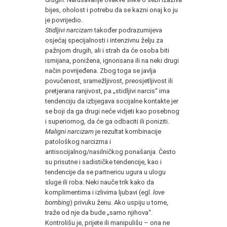
bijes, oholost i potrebu da se kazni onaj ko ju
je povrijedio.
Stidljivi narcizam
također podrazumijeva
osjećaj specijalnosti i intenzivnu želju za
pažnjom drugih, ali i strah da će osoba biti
ismijana, ponižena, ignorisana ili na neki drugi
način povrijeđena. Zbog toga se javlja
povučenost, sramežljivost, preosjetljivost ili
pretjerana ranjivost, pa „stidljivi narcis“ ima
tendenciju da izbjegava socijalne kontakte jer
se boji da ga drugi neće vidjeti kao posebnog
i superiornog, da će ga odbaciti ili poniziti.
Maligni narcizam
je rezultat kombinacije
patološkog narcizma i
antisocijalnog/nasilničkog ponašanja. Često
su prisutne i sadističke tendencije, kao i
tendencije da se partnericu ugura u ulogu
sluge ili roba. Neki nauče trik kako da
komplimentima i izlivima ljubavi (egl.
love
bombing
) privuku ženu. Ako uspiju u tome,
traže od nje da bude „samo njihova“.
Kontrolišu je, prijete ili manipulišu – ona ne