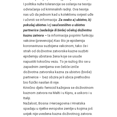
I politika nulte tolerancije se oslanja na teoriju
odvraćanja od kriminalnih radnji. Ova teorija
nas uči da jednom kad u kolektivnu svijest uđe
i učvrsti se informacija:
Za svako a) ubistvo, b)
pokušaj ubistva i c) saučesništvo u ubistvu
partnerice (sadašnje ili bivše) očekuj doživotnu
kaznu zatvora –
ta informacija poprimi funkciju
vakcine (prevencija).Kao što je epidemija
koronavirusa suzbijena vakcinom, tako će i
strah od doživotne zatvorske kazne suzbiti
epidemiju ubistava žena koje se usude
napustiti toksičnu vezu. To je razlog što se u
zapadnim zemljama sve češće izriče
doživotna zatvorska kazna za ubistvo (bivše)
partnerice – bez obzira je li ubica prethodno
bio fizički nasilan ili nije.
Krivično djelo femicid kažnjava se doživotnom
kaznom zatvora na Malti i u Kipru, a uskoro i u
Italiji.
Nažalost, Bosna i Hercegovina i Hrvatska
spadaju u rijetke evropske zemlje u kojima još
uvijek nije uvedena kazna doživotnog zatvora.