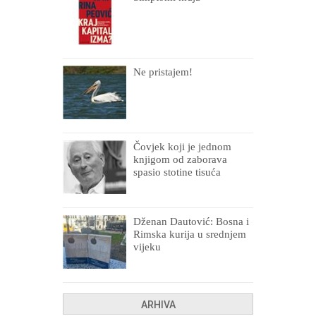
Ne pristajem!
Čovjek koji je jednom
knjigom od zaborava
spasio stotine tisuća
drugih, prokletih i
uništenih
Dženan Dautović: Bosna i
Rimska kurija u srednjem
vijeku
ARHIVA