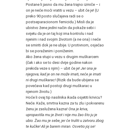
Postane li jasno da mu žena trajno izmiče – i
on je neće moći vratiti u vezu – ubit će je! (U
preko 90 posto slučajeva radi se o
postseparacionom femicidu.) Misli da je
ubistvo žene
jedini
način da pokaže sebi i
svijetu da je
on
taj koji ima kontrolu i nad
njenim i nad svojim životom (a ne ona) i neće
se smiriti dok je ne ubije. U protivnom, osjećao
bi se poraženim i poniženim.
Ako žena stupi u vezu s drugim muškarcem
(čak i ako se to desi dvije godine nakon
prekida veze s njim) – ubit će je!
Jer ona je
njegova; kad je on ne može imati, neće je imati
ni drugi muškarac!
(Rizik da bude ubijena se
povećava kad postoji drugi muškarac u
njenom životu.)
Hoće li ovaj tip nasilnika ikada osjetiti krivicu?
Neće. Kaže, smrtna kazna za tu zlu i pokvarenu
ženu je zaslužena kazna!
Ona je kriva,
upropastila mu je život i nije mu žao što ju je
ubio. Žao mu je sebe, jer će truliti u zatvoru zbog
te kučke! Ali je barem miran. Osvetio joj se!