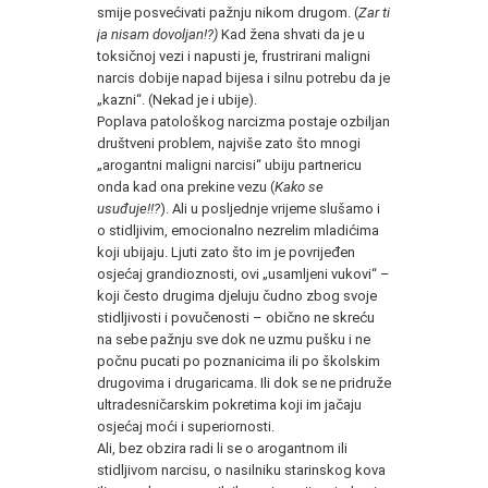
smije posvećivati pažnju nikom drugom. (
Zar ti
ja nisam dovoljan!?)
Kad žena shvati da je u
toksičnoj vezi i napusti je, frustrirani maligni
narcis dobije napad bijesa i silnu potrebu da je
„kazni“. (Nekad je i ubije).
Poplava patološkog narcizma postaje ozbiljan
društveni problem, najviše zato što mnogi
„arogantni maligni narcisi“ ubiju partnericu
onda kad ona prekine vezu (
Kako se
usuđuje!!?
). Ali u posljednje vrijeme slušamo i
o stidljivim, emocionalno nezrelim mladićima
koji ubijaju. Ljuti zato što im je povrijeđen
osjećaj grandioznosti, ovi „usamljeni vukovi“ –
koji često drugima djeluju čudno zbog svoje
stidljivosti i povučenosti – obično ne skreću
na sebe pažnju sve dok ne uzmu pušku i ne
počnu pucati po poznanicima ili po školskim
drugovima i drugaricama. Ili dok se ne pridruže
ultradesničarskim pokretima koji im jačaju
osjećaj moći i superiornosti.
Ali, bez obzira radi li se o arogantnom ili
stidljivom narcisu, o nasilniku starinskog kova