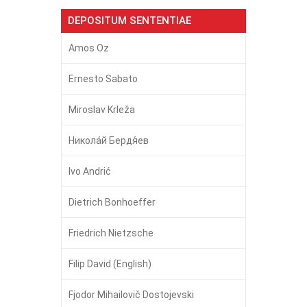
DEPOSITUM SENTENTIAE
Amos Oz
Ernesto Sabato
Miroslav Krleža
Никола́й Бердя́ев
Ivo Andrić
Dietrich Bonhoeffer
Friedrich Nietzsche
Filip David (English)
Fjodor Mihailovič Dostojevski