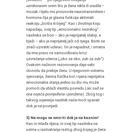
uzrokovanim
onim što je žena rekla ili uradila –
mozak i tijelo mu proizvode neurotransmitere i
hormone čija je glavna funkcija aktivirati
reakciju „borba ili bijeg“. Kao i životinja koju
napadaju, ovaj tip „emocionalno nezrelog“
nasilnika se bori – ako je neprijatelj slabiji, a
bježi – ako je neprijatelj jači od njega. Boriti se
znači uzvratiti udarac. On je napadnut, i smatra
da ima pravo na samoodbranu kroz
uzvraćanje udarca („oko za oko, zub za zub“).
Ovakvim načinom rezonovanja daje sebi
dozvolu da prebije ženu. U njegovom sistemu
vjerovanja, ženina fizička bol i njena neprijatna
emocionalna stanja
jedino
su što mu može
pomoći da ublaži vlastitu povredu (
Jer, sad se
ona osjeća povrijeđena i ponižena
). Zbog tog i
takvog uvjerenja nasilnik neće moći spavati
dok je ne povrijedi.
3)
Ne mogu se smiriti dok je ne kaznim!
Kao ni mlađa djeca, ni ovaj tip nasilnika ne
uzima u razmatranje razlog zbog kojeg je žena