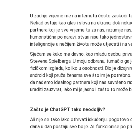
U zadnje vrijeme me na internetu često zaskoči 
Nekad ostaje kao glas i slova na ekranu, dok nekad 
partnera koji je sve vrijeme tu za nas, razumije nas
humoristična po naravi, stvari nisu tako jednosta
inteligencije u nečijem životu može utjecati i na 
Sjećam se kako me davno, kao mladu osobu, privuk
Stevena Spielberga. U moju odbranu, tumačio ga je 
fizičkom izgledu, koliko u osobnosti. Bio je dizajn
android koji pruža ženama sve što im je potrebno. 
da nađemo idealnog partnera koji nas savršeno ra
uraditi zauzvrat, iako mi je jasno i zašto to može 
Zašto je ChatGPT tako neodoljiv?
Ali nije se tako lako othrvati iskušenju, pogotovo 
dana u dan postaju sve bolje. AI funkcioniše po pri