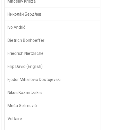
Miroslav Krleža
Никола́й Бердя́ев
Ivo Andrić
Dietrich Bonhoeffer
Friedrich Nietzsche
Filip David (English)
Fjodor Mihailovič Dostojevski
Nikos Kazantzakis
Meša Selimović
Voltaire