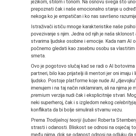
jezikom, stilom i tonom. Na osnovu svega što un
prepoznati čak i naše emocionalno stanje u određ
nekoga ko je empatičan i ko nas savršeno razumije
Istraživači ističu mnoge karakteristike naše psihol
povezivanje s njim. Jedna od njih je naša sklonost a
stvarima ljudske osobine i emocije. Kada nam AI od
počnemo gledati kao zasebnu osobu sa vlastitim k
smeta.
Ovo je pogotovo slučaj kad se radi o AI botovima 
partneri, bilo kao prijatelji ili mentori jer oni imaju i 
ljudsko. Postoje platforme koje nude AI „djevojku“ 
imenujem i na taj način reklamiram, ali na njima je mo
premium
verzija nudi čak i eksplicitnije stvari. Mogu
neki superheroj, čak i s izgledom nekog
celebrityja
konflikata da bi bolje simulirali stvarnu vezu.
Prema
Trodijelnoj teoriji ljubavi
Roberta Sternberga
strasti i odanosti. Bliskost se odnosi na osjećaj t
među njima, dok se odanost odnosi na odluku da s