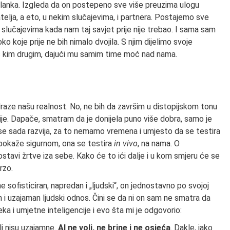
članka. Izgleda da on postepeno sve više preuzima ulogu
telja, a eto, u nekim slučajevima, i partnera. Postajemo sve
 i u slučajevima kada nam taj savjet prije nije trebao. I sama sam
 koje prije ne bih nimalo dvojila. S njim dijelimo svoje
ni s kim drugim, dajući mu samim time moć nad nama.
draze našu realnost. No, ne bih da završim u distopijskom tonu
ije. Dapače, smatram da je donijela puno više dobra, samo je
 se sada razvija, za to nemamo vremena i umjesto da se testira
e pokaže sigurnom, ona se testira
in vivo
, na nama. O
tavi žrtve iza sebe. Kako će to ići dalje i u kom smjeru će se
rzo.
e sofisticiran, napredan i „ljudski“, on jednostavno po svojoj
 i uzajaman ljudski odnos. Čini se da ni on sam ne smatra da
eka i umjetne inteligencije i evo šta mi je odgovorio:
li nisu uzajamne.
AI ne voli, ne brine i ne osjeća
. Dakle, iako