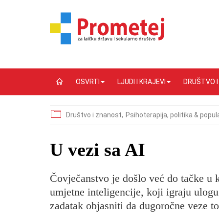
OSVRTI
LJUDI I KRAJEVI
DRUŠTVO 
Društvo i znanost,
Psihoterapija, politika & popul
​U vezi sa AI
Čovječanstvo je došlo već do tačke u 
umjetne inteligencije, koji igraju ulog
zadatak objasniti da dugoročne veze to