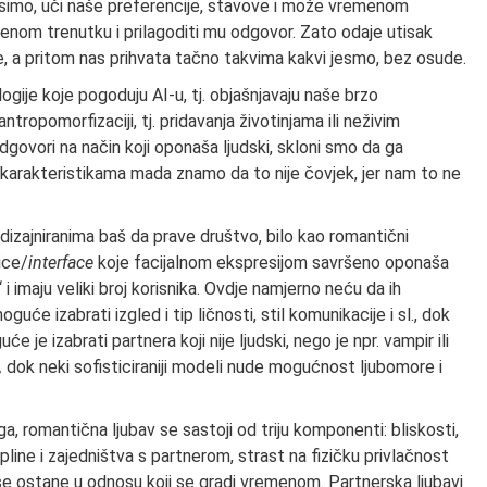
osimo, uči naše preferencije, stavove i može vremenom
enom trenutku i prilagoditi mu odgovor. Zato odaje utisak
, a pritom nas prihvata tačno takvima kakvi jesmo, bez osude.
ogije koje pogoduju AI-u, tj. objašnjavaju naše brzo
ntropomorfizaciji, tj. pridavanja životinjama ili neživim
govori na način koji oponaša ljudski, skloni smo da ga
arakteristikama mada znamo da to nije čovjek, jer nam to ne
dizajniranima baš da prave društvo, bilo kao romantični
lice/
interface
koje facijalnom ekspresijom savršeno oponaša
i imaju veliki broj korisnika. Ovdje namjerno neću da ih
guće izabrati izgled i tip ličnosti, stil komunikacije i sl., dok
će je izabrati partnera koji nije ljudski, nego je npr. vampir ili
,
dok neki sofisticiraniji modeli nude mogućnost ljubomore i
, romantična ljubav se sastoji od triju komponenti: bliskosti,
opline i zajedništva s partnerom, strast na fizičku privlačnost
e ostane u odnosu koji se gradi vremenom. Partnerska ljubavi