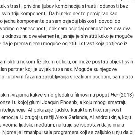
ak strasti, prividna ljubav kombinacija strasti i odanosti bez
d svih triju komponenti. Da bi neko nešto percipirao kao
 samo jedna komponenta pa sam osjećaj bliskosti dovodi do
ovorimo o zanesenosti, dok sam osjećaj odanost bez ova dva
 u odnosu na ove elemente, jasnije je shvatiti kako je moguće
de da je prema njemu moguće osjetiti i strast koja potječe iz
amisliti u nekom fizičkom obličju, on može postati objekt svih
dealan partner koji je uvijek tu za nas. Moguće su njegove
ično i u prvim fazama zaljubljivanja s realnom osobom, samo što
filmskim vizijama kakve smo gledali u filmovima poput
Her
(2013)
 Jonze i u kojoj glumi Joaquin Phoenix, a koju mnogi smatraju
teligencije, AI pokazuje ljudske karakteristike: ranjivost,
emocija. U drugoj u, režiji Alexa Garlanda, AI androitkinja, koju
e veoma ljudski, međutim, na kraju se ispostavi da je imala
. Njome je izmanipulisala programera koji se zaljubio u nju da bi