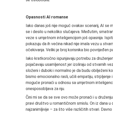
Opasnosti AI romanse
Iako danas još nije moguć ovakav scenarij, AI se mo
se i desilo u nekoliko slučajeva. Međutim, smatra
veze s umjetnom inteligencijom još opasnija. Ispiti
pokazuju da ih većina nikad nije imala vezu u
stva
očekivanja. Veliki je broj korisnika bio povrijeđen
Iako kratkoročno ispunjavaju potrebu za druženjem
pojačavaju usamljenost jer izoliraju od stvarnih vez
složeni i duboki i normalno je da budu obilježeni k
bismo emocionalno rasli, učili empatiju, strpljenje 
moguće pronaći u odnosu sa umjetnom inteligenci
onesposobljava za nju.
Čini mi se da se sve ovo može pronaći i u družen
pravi društvo u romantičnom smislu. On iz dana u dan
najzanimljivije – za što više različitih stvari. Dav