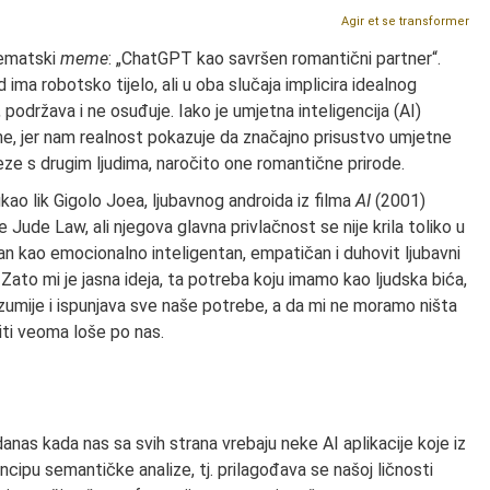
Agir et se transformer
tematski
meme
: „ChatGPT kao savršen romantični partner“.
ima robotsko tijelo, ali u oba slučaja implicira idealnog
, podržava i ne osuđuje. Iako je umjetna inteligencija (AI)
vne, jer nam realnost pokazuje da značajno prisustvo umjetne
veze s drugim ljudima, naročito one romantične prirode.
ao lik Gigolo Joea, ljubavnog androida iz filma
AI
(2001)
Jude Law, ali njegova glavna privlačnost se nije krila toliko u
iran kao emocionalno inteligentan, empatičan i duhovit ljubavni
Zato mi je jasna ideja, ta potreba koju imamo kao ljudska bića,
zumije i ispunjava sve naše potrebe, a da mi ne moramo ništa
biti veoma loše po nas.
danas kada nas sa svih strana vrebaju neke AI aplikacije koje iz
ncipu semantičke analize, tj. prilagođava se našoj ličnosti