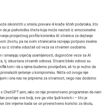
že iskoristiti u smislu prevare ili krađe ličnih podataka, što
m da je psihološka šteta koja može nastati iz emocionalne
vanja prosječnog profila korisnika AI stranica za dejtanje
rnom
životu, pa na ovim stranicama razvijaju potpuno irealna
 pa su iz straha odustali od veza sa stvarnim osobama.
 i smanjuju osjećaj usamljenosti, dugoročne veze sa AI
a, tj. iskustava stvarnih odnosa. Stvarni bliski odnosi su
onfliktom i da u njima budemo povrijeđeni, ali to je nužno da
i pronalazili rješenje u kompromisu. Ništa od ovoga nije
jom i ona nas ne priprema za stvarnost, nego nas dodatno
ju s ChatGPT-jem, iako on nije prvenstveno programiran da nam
 postaje sve bolji, sve ga više ljudi koristi i – što je
no se čini vrijeme kada se on prvenstveno koristio za školu,