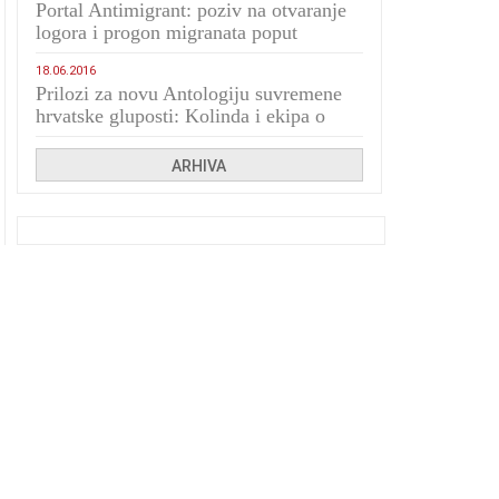
Portal Antimigrant: poziv na otvaranje
logora i progon migranata poput
bijesnih kerova
18.06.2016
Prilozi za novu Antologiju suvremene
hrvatske gluposti: Kolinda i ekipa o
navijačkim huliganima
ARHIVA