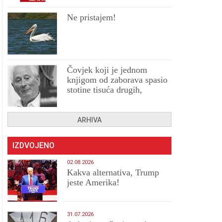
Ne pristajem!
Čovjek koji je jednom
knjigom od zaborava spasio
stotine tisuća drugih,
prokletih i uništenih
ARHIVA
IZDVOJENO
02.08.2026
Kakva alternativa, Trump
jeste Amerika!
31.07.2026