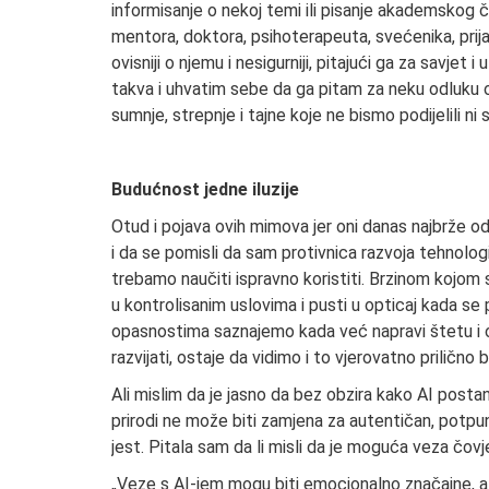
informisanje o nekoj temi ili pisanje akademskog 
mentora, doktora, psihoterapeuta, svećenika, prija
ovisniji o njemu i nesigurniji, pitajući ga za savjet
takva i uhvatim sebe da ga pitam za neku odluku oko
sumnje, strepnje i tajne koje ne bismo podijelili 
Budućnost jedne iluzije
Otud i pojava ovih mimova jer oni danas najbrže o
i da se pomisli da sam protivnica razvoja tehnolog
trebamo naučiti ispravno koristiti. Brzinom kojom
u kontrolisanim uslovima i pusti u opticaj kada s
opasnostima saznajemo kada već napravi štetu i os
razvijati, ostaje da vidimo i to vjerovatno prilično b
Ali mislim da je jasno da bez obzira kako AI postan
prirodi ne može biti zamjena za autentičan, potpun
jest. Pitala sam da li misli da je moguća veza čovj
„Veze s AI-jem mogu biti emocionalno značajne, a