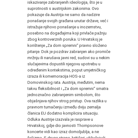
iskazivanje zabranjenih ideologija, što je u
suprotnosti s austrijskim zakonima. Ovo
pokazuje da Austrija ne samo da nadzire
ponašanje svojih građana unutar države, već i
istražuje njihovo ponašanje u inozemstvu,
posebno na događajima koji privlače pažnju
zbog kontroverznih poruka. U Hrvatskoj je
korištenje „Za dom spremni“ pravno složeno
pitanje. Dok je pozdrav zabranjen ako promiče
mržnju ili narušava javni red, sudovi su u nekim
slučajevima dopustili njegovu upotrebu u
određenim kontekstima, poput umjetničkog
izraza ili komemoracija HOS-a iz
Domovinskog rata. Austrija, međutim, nema
takvu fleksibilnost i „Za dom spremni“ smatra
jednoznačno zabranjenim simbolom, što
objašnjava njihov strog pristup. Ova razlika u
pravnom tumačenju između dviju zemalja
članica EU dodatno komplicira situaciju.
Odluka Austrije izazvala je rasprave u
Hrvatskoj, gdje dio javnosti Thompsonove
koncerte vidi kao izraz domoljublja, a ne
fašizma. S druge strane, kritičari, uključujući