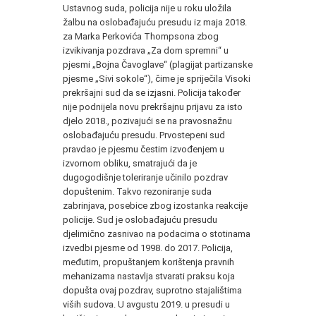
Ustavnog suda, policija nije u roku uložila
žalbu na oslobađajuću presudu iz maja 2018.
za Marka Perkovića Thompsona zbog
izvikivanja pozdrava „Za dom spremni“ u
pjesmi „Bojna Čavoglave“ (plagijat partizanske
pjesme „Sivi sokole“), čime je spriječila Visoki
prekršajni sud da se izjasni. Policija također
nije podnijela novu prekršajnu prijavu za isto
djelo 2018., pozivajući se na pravosnažnu
oslobađajuću presudu. Prvostepeni sud
pravdao je pjesmu čestim izvođenjem u
izvornom obliku, smatrajući da je
dugogodišnje toleriranje učinilo pozdrav
dopuštenim. Takvo rezoniranje suda
zabrinjava, posebice zbog izostanka reakcije
policije. Sud je oslobađajuću presudu
djelimično zasnivao na podacima o stotinama
izvedbi pjesme od 1998. do 2017. Policija,
međutim, propuštanjem korištenja pravnih
mehanizama nastavlja stvarati praksu koja
dopušta ovaj pozdrav, suprotno stajalištima
viših sudova. U avgustu 2019. u presudi u