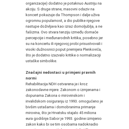
organizacije) dodatno je potaknuo Austriju na
akciju. S druge strane, masovni odaziv na
koncert pokazuje da Thompson i dalje uživa
ogromnu popularnost, a dio publike njegove
nastupe doživljava kao izraz domoljublja, a ne
fašizma. Ovo stvara tenziju između domaće
percepcije i međunarodnih kritika, posebno jer
su na koncertu ili njegovoj probi prisustvovali i
visoki dužnosnici poput premijera Plenkovića,
što je dodatno izazvalo kritike o normalizaciji
ustaške simbolike.
Značajni nedostaci u primjeni pravnih
normi
Rehabilitacija NDH ostvarena je i kroz
zakonodavne mjere. Zakonom o izmjenama i
dopunama Zakona o mirovinskom i
invalidskom osiguranju iz 1993. omogućeno je
bivšim ustašama i domobranima primanje
mirovina, što je Hrvatsku stajalo 45 miliona
eura godišnje.Sabor je 1993. godine izmijenio
zakon kako bi se tim osobama nadoknadio