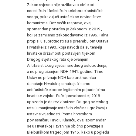
Zakon svjesno nije razlikovao civile od
nacističkih i fašističkih kolaboracionističkih
snaga, prikazujući ustaše kao nevine žrtve
komunizma. Bez većih rasprava, ovaj
spomendan potvrđen je Zakonom iz 2019.,
koji je zamijenio zakonodavstvo iz 1996. Takvi
propisi u suprotnosti su s preambulom Ustava
Hrvatske iz 1990., koja navodi da su temelji
hrvatske državnosti postavljeni tijekom
Drugog svjetskog rata djelovanjem
Antifašističkog vijeća narodnog oslobođenja,
a ne proglašenjem NDH 1941. godine. Time
Ustav ne priznaje NDH kao prethodnicu
današnje Hrvatske, smatrajući samo
antifašističke borce legitimnim pripadnicima
hrvatske vojske. Pučki pravobranitelj 2018.
upozorio je da revizionizam Drugog svjetskog
rata i umanjivanje ustaških zločina ugrožavaju
ustavne vrijednosti. Prema hrvatskom
povjesničaru Hrvoju Klasiću, ovaj spomendan
se u Hrvatskoj i izvan nje obično povezuje s
Bleiburškom tragedijom 1945., kako u pogledu