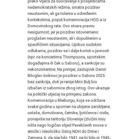
preko Vijeća za suočavanje s posljedicama
nedemokratskih režima, smatra pozdrav
neustavnim, ali ga tolerira u određenim
kontekstima, poput komemoracija HOS-a iz
Domovinskog rata. Ovo stvara pravnu
nesigurnost, jer je pozdrav istovremeno
proglašen neustavnim, ali i dopuštenim u
specifičnim situacijama. Uprkos sudskim
odlukama, pozdrav se i dalje koristi u javnosti
(npr. na koncertima Thompsona, sportskim
događajima ili čak u Saboru), a sankcije su
nekonzistentne. Na primjer, zastupnik Damir
Biloglav izviknuo je pozdrav u Saboru 2025.
bez sankcija, dok je ranije Miro Bulj bio
izbačen iz sabornice zbog istog. Ovo ukazuje
na politički utjecaj na primjenu zakona.
Komemoracija u Bleiburgu, koja se održava
svake godine u spomen na ubijene zarobljene
ustaše, domobrane, četnike, ljotićevce i civile,
ponajviše na teritoriju Slovenije (zločini nisu
ništa nego logičan slijed Pavelićevih snova o
etnički i ideološko čistoj NDH do Drine i
Zemuna, tj. da nije bilo 1941. ne bi bilo ni 1945.;