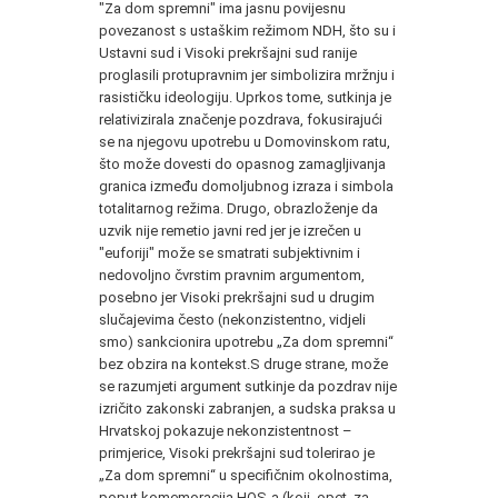
"Za dom spremni" ima jasnu povijesnu
povezanost s ustaškim režimom NDH, što su i
Ustavni sud i Visoki prekršajni sud ranije
proglasili protupravnim jer simbolizira mržnju i
rasističku ideologiju. Uprkos tome, sutkinja je
relativizirala značenje pozdrava, fokusirajući
se na njegovu upotrebu u Domovinskom ratu,
što može dovesti do opasnog zamagljivanja
granica između domoljubnog izraza i simbola
totalitarnog režima. Drugo, obrazloženje da
uzvik nije remetio javni red jer je izrečen u
"euforiji" može se smatrati subjektivnim i
nedovoljno čvrstim pravnim argumentom,
posebno jer Visoki prekršajni sud u drugim
slučajevima često (nekonzistentno, vidjeli
smo) sankcionira upotrebu „Za dom spremni“
bez obzira na kontekst.S druge strane, može
se razumjeti argument sutkinje da pozdrav nije
izričito zakonski zabranjen, a sudska praksa u
Hrvatskoj pokazuje nekonzistentnost –
primjerice, Visoki prekršajni sud tolerirao je
„Za dom spremni“ u specifičnim okolnostima,
poput komemoracija HOS-a (koji, opet, za