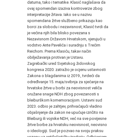
datuma, tako i tematike. Klasić naglašava da
ovaj spomendan izaziva kontroverze zbog
interpretacije žrtava. Iako se u nazivu
spomendana žrtve službeno prikazuju kao
borci za slobodu i nezavisnost, Klasić tvrdi da
je većina njih bila blisko povezana s
Nezavisnom Državom Hrvatskom, vjerujući u
vodstvo Ante Pavelića i suradnju s Trećim
Reichom. Prema Klasiću, takav način
obilježavanja protivan je Ustavu.
Zagrebački ured Svjetskog židovskog
kongresa 2020. zatražio je ocjenu ustavnosti
Zakona o blagdanima iz 2019., tvrdeći da
određivanje 15. maja/svibnja za sjećanje na
hrvatske žrtve u borbi za neovisnost veliča
oružane snage NDH zbog povezanosti s
bleiburškom komemoracijom. Ustavni sud
2023. odbio je zahtjev, prihvaćajući vladino
objašnjenje da zakon ne upućuje izričito na
Bleiburg ili vojnike NDH, već na sve povijesne
žrtve borbe za hrvatsku neovisnost, neovisno
o ideologiji. Sud je pozvao na svoju praksu
vezanu uz antifašističku tradiciju. Odbijanjem