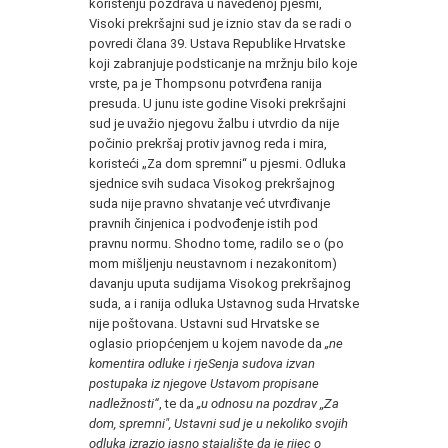
korištenju pozdrava u navedenoj pjesmi,
Visoki prekršajni sud je iznio stav da se radi o
povredi člana 39. Ustava Republike Hrvatske
koji zabranjuje podsticanje na mržnju bilo koje
vrste, pa je Thompsonu potvrđena ranija
presuda. U junu iste godine Visoki prekršajni
sud je uvažio njegovu žalbu i utvrdio da nije
počinio prekršaj protiv javnog reda i mira,
koristeći „Za dom spremni“ u pjesmi. Odluka
sjednice svih sudaca Visokog prekršajnog
suda nije pravno shvatanje već utvrđivanje
pravnih činjenica i podvođenje istih pod
pravnu normu. Shodno tome, radilo se o (po
mom mišljenju neustavnom i nezakonitom)
davanju uputa sudijama Visokog prekršajnog
suda, a i ranija odluka Ustavnog suda Hrvatske
nije poštovana. Ustavni sud Hrvatske se
oglasio priopćenjem u kojem navode da
„ne
komentira odluke i rjeSenja sudova izvan
postupaka iz njegove Ustavom propisane
nadležnosti“
, te da
„u odnosu na pozdrav ,,Za
dom, spremni", Ustavni sud je u nekoliko svojih
odluka izrazio jasno stajalište da je rijec o