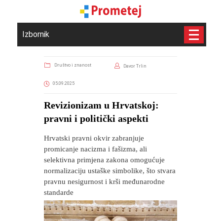
Izbornik
Društvo i znanost
Davor Trlin
05.09.2025
​Revizionizam u Hrvatskoj:
pravni i politički aspekti
Hrvatski pravni okvir zabranjuje
promicanje nacizma i fašizma, ali
selektivna primjena zakona omogućuje
normalizaciju ustaške simbolike, što stvara
pravnu nesigurnost i krši međunarodne
standarde