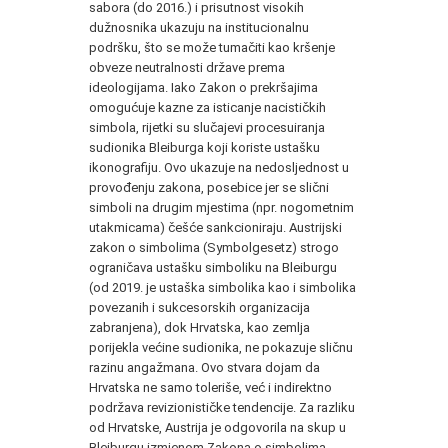
sabora (do 2016.) i prisutnost visokih
dužnosnika ukazuju na institucionalnu
podršku, što se može tumačiti kao kršenje
obveze neutralnosti države prema
ideologijama. Iako Zakon o prekršajima
omogućuje kazne za isticanje nacističkih
simbola, rijetki su slučajevi procesuiranja
sudionika Bleiburga koji koriste ustašku
ikonografiju. Ovo ukazuje na nedosljednost u
provođenju zakona, posebice jer se slični
simboli na drugim mjestima (npr. nogometnim
utakmicama) češće sankcioniraju. Austrijski
zakon o simbolima (Symbolgesetz) strogo
ograničava ustašku simboliku na Bleiburgu
(od 2019. je ustaška simbolika kao i simbolika
povezanih i sukcesorskih organizacija
zabranjena), dok Hrvatska, kao zemlja
porijekla većine sudionika, ne pokazuje sličnu
razinu angažmana. Ovo stvara dojam da
Hrvatska ne samo toleriše, već i indirektno
podržava revizionističke tendencije. Za razliku
od Hrvatske, Austrija je odgovorila na skup u
Bleiburgu izmjenom Zakona o simbolima