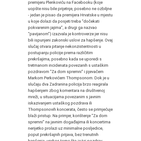
premijeru Plenkoviću na Facebooku (koje
uopšte nisu bile prijetnje, posebno ne ozbiljne
- jedan je pisao da premijera Hrvatske u mjestu
u koje dolazi da posjeti treba “dočekati
pokvarenim jajima”, a drugi ga nazvao
“pavijanom”) izazvala je kontroverze jer nisu
bili ispunjeni zakonski uslovi za hapšenje. Ovaj
slučaj otvara pitanje nekonzistentnosti u
postupanju policije prema različitim
prekršajima, posebno kada se uporedi s
tretmanom incidenata povezanih s ustaškim
pozdravom "Za dom spremni" i pjevačem
Markom Perkovićem Thompsonom. Dok je u
slučaju dva Zadranina policija brzo reagirala
hapšenjem zbog komentara na društvenoj
mreži, u situacijama povezanim s javnim
iskazivanjem ustaškog pozdrava ili
Thompsonovih koncerata, često se primjećuje
blaži pristup. Na primjer, korištenje "Za dom
spremni" na javnim događajima ili koncertima
nerijetko prolazi uz minimalne posljedice,
poput prekršajnih prijava, bez trenutnih
hapšenja, uprkos tome što je taj pozdrav