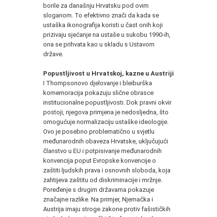
borile za današnju Hrvatsku pod ovim
sloganom. To efektivno znači da kada se
ustaška ikonografija koristi u čast onih koji
prizivaju sjećanje na ustaše u sukobu 1990-ih,
ona se prihvata kao u skladu s Ustavom
države.
Popustljivost u Hrvatskoj, kazne u Austriji
I Thompsonovo djelovanje i bleiburška
komemoracija pokazuju slične obrasce
institucionalne popustljivosti. Dok pravni okvir
postoji, njegova primjena je nedosljedna, što
omogućuje normalizaciju ustaške ideologije.
Ovo je posebno problematično u svjetlu
međunarodnih obaveza Hrvatske, uključujući
članstvo u EU i potpisivanje međunarodnih
konvencija poput Evropske konvencije o
zaštiti ljudskih prava i osnovnih sloboda, koja
zahtijeva zaštitu od diskriminacije i mržnje.
Poređenje s drugim državama pokazuje
značajne razlike. Na primjer, Njemačka i
Austrija imaju stroge zakone protiv fašističkih