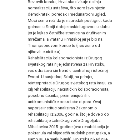
Bez ovih koraka, Hrvatska rizikuje daljnju
normalizaciju ustaštva, što ugrožava njezin
demokratski poredak i međunarodni ugled.
Moći ćemo reći da je napredak postignut kada
golman u Srbiji dobije raskid ugovora u klubu
jer je lajkao četničke stranice na društvenim
mrežama, a vratar u Hrvatskoj jer je bio na
Thompsonovom koncertu (neovisno od
njihovih etniciteta).
Rehabilitacija kolaboracionista iz Drugog
svjetskog rata nije jedinstvena za Hrvatsku,
već odražava širi trend u centralnoj i istočnoj
Evropi. U susjednoj Srbiji, na primjer,
reinterpretacije Drugog svjetskog rata imaju za
cilj rehabilitaciju nacističkih kolaboracionista,
posebno četnika, preimenujući ih u
antikomunističke pokretače otpora. Ovaj
napor je institucionaliziran Zakonom o
rehabilitaciji iz 2006. godine, što je dovelo do
rehabilitacije četničkog vođe Dragoljuba
Mihailovića 2015. godine (ova rehabilitacija je
pokrenula val slijedećih sudskih postupaka, a
samo su se rijetki bunili). Hrvatska nikad nije