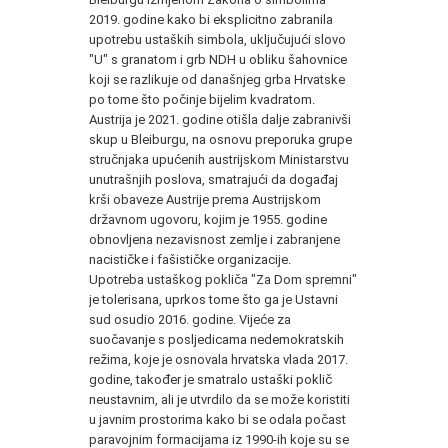
2019. godine kako bi eksplicitno zabranila
upotrebu ustaških simbola, uključujući slovo
"U" s granatom i grb NDH u obliku šahovnice
koji se razlikuje od današnjeg grba Hrvatske
po tome što počinje bijelim kvadratom.
Austrija je 2021. godine otišla dalje zabranivši
skup u Bleiburgu, na osnovu preporuka grupe
stručnjaka upućenih austrijskom Ministarstvu
unutrašnjih poslova, smatrajući da događaj
krši obaveze Austrije prema Austrijskom
državnom ugovoru, kojim je 1955. godine
obnovljena nezavisnost zemlje i zabranjene
nacističke i fašističke organizacije.
Upotreba ustaškog pokliča "Za Dom spremni"
je tolerisana, uprkos tome što ga je Ustavni
sud osudio 2016. godine. Vijeće za
suočavanje s posljedicama nedemokratskih
režima, koje je osnovala hrvatska vlada 2017.
godine, također je smatralo ustaški poklič
neustavnim, ali je utvrdilo da se može koristiti
u javnim prostorima kako bi se odala počast
paravojnim formacijama iz 1990-ih koje su se