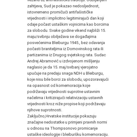
zahtjeva, Sud je pokazao nedosljednost,
istovremeno promičući antifašističke
vrijednosti i implicitno legitimirajući dan koji
odaje počast ustaškim vojnicima kao borcima
za slobodu. Svake godine vikend najbliži 15.
maju/svibnju obilježava se događajima
posvećenima Bleiburgu 1945., bez odavanja
počasti braniteljima iz Domovinskog rata ili
partizanima iz Drugog svjetskog rata. Sudac
Andrej Abramović u izdvojenom mišljenju
naglasio je da 15. maj/svibanj vjerojatno
upućuje na predaju snaga NDH u Bleiburgu,
koje nisu bile borci za slobodu, upozoravajući
na opasnost od komemoracija koje
podržavaju vrijednosti suprotne ustavnim
načelima i kritizirajući relativizaciju ustavnih
vrijednosti kroz niže propise koji podržavaju
njihove suprotnosti.
Zaključno,Hrvatske institucije pokazuju
značajne nedostatke u primjeni pravnih normi
u odnosu na Thompsonovo promicanje
ustaške ideologije i bleiburšku komemoraciju.