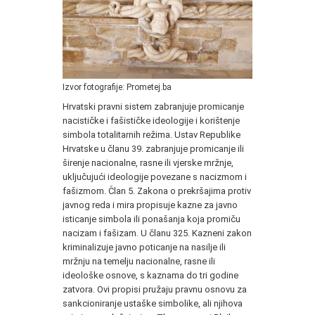
Izvor fotografije: Prometej.ba
Hrvatski pravni sistem zabranjuje promicanje
nacističke i fašističke ideologije i korištenje
simbola totalitarnih režima. Ustav Republike
Hrvatske u članu 39. zabranjuje promicanje ili
širenje nacionalne, rasne ili vjerske mržnje,
uključujući ideologije povezane s nacizmom i
fašizmom. Član 5. Zakona o prekršajima protiv
javnog reda i mira propisuje kazne za javno
isticanje simbola ili ponašanja koja promiču
nacizam i fašizam. U članu 325. Kazneni zakon
kriminalizuje javno poticanje na nasilje ili
mržnju na temelju nacionalne, rasne ili
ideološke osnove, s kaznama do tri godine
zatvora. Ovi propisi pružaju pravnu osnovu za
sankcioniranje ustaške simbolike, ali njihova