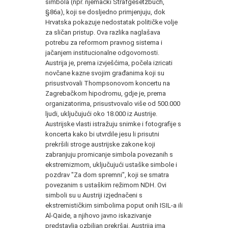
simbola (npr. njemački Strafgesetzbuch,
§86a), koji se dosljedno primjenjuju, dok
Hrvatska pokazuje nedostatak političke volje
za sličan pristup. Ova razlika naglašava
potrebu za reformom pravnog sistema i
jačanjem institucionalne odgovornosti.
Austrija je, prema izvješćima, počela izricati
novčane kazne svojim građanima koji su
prisustvovali Thompsonovom koncertu na
Zagrebačkom hipodromu, gdje je, prema
organizatorima, prisustvovalo više od 500.000
ljudi, uključujući oko 18.000 iz Austrije.
Austrijske vlasti istražuju snimke i fotografije s
koncerta kako bi utvrdile jesu li prisutni
prekršili stroge austrijske zakone koji
zabranjuju promicanje simbola povezanih s
ekstremizmom, uključujući ustaške simbole i
pozdrav "Za dom spremni", koji se smatra
povezanim s ustaškim režimom NDH. Ovi
simboli su u Austriji izjednačeni s
ekstremističkim simbolima poput onih ISIL-a ili
Al-Qaide, a njihovo javno iskazivanje
predstavlja ozbiljan prekršaj. Austrija ima