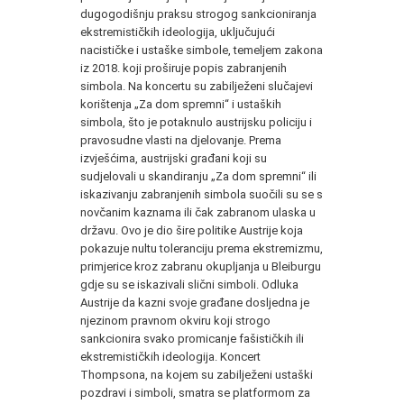
dugogodišnju praksu strogog sankcioniranja
ekstremističkih ideologija, uključujući
nacističke i ustaške simbole, temeljem zakona
iz 2018. koji proširuje popis zabranjenih
simbola. Na koncertu su zabilježeni slučajevi
korištenja „Za dom spremni“ i ustaških
simbola, što je potaknulo austrijsku policiju i
pravosudne vlasti na djelovanje. Prema
izvješćima, austrijski građani koji su
sudjelovali u skandiranju „Za dom spremni“ ili
iskazivanju zabranjenih simbola suočili su se s
novčanim kaznama ili čak zabranom ulaska u
državu. Ovo je dio šire politike Austrije koja
pokazuje nultu toleranciju prema ekstremizmu,
primjerice kroz zabranu okupljanja u Bleiburgu
gdje su se iskazivali slični simboli. Odluka
Austrije da kazni svoje građane dosljedna je
njezinom pravnom okviru koji strogo
sankcionira svako promicanje fašističkih ili
ekstremističkih ideologija. Koncert
Thompsona, na kojem su zabilježeni ustaški
pozdravi i simboli, smatra se platformom za