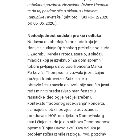
ustaškom pozdravu Nezavisne Države Hrvatske
te da taj pozdrav nije u skladu s Ustavom
Republike Hrvatske.“
(akt broj : SuP-O-12/2020
od 05. 06. 2020.).
Nedosljednost sudskih praksi i odluka
Nedavna oslobađajuća presuda koju je
donijela sutkinja Općinskog prekršajnog suda
u Zagrebu, Mirela Prstec Batarelo, u slučaju
mladića koji je uzviknuo "Za dom spremni"
tokom javljanja uživo uoči koncerta Marka
Perkovića Thompsona izazvala je značajnu
pažnju i kontroverze. Sutkinja je u
obrazloženju navela da uzvik nije narušio javni
red i mir niti predstavljao manifestaciju
rasističke ideologije, već je izrečen u
kontekstu "radosnog iščekivanja" koncerta,
uzimajući u obzir povijesnu povezanost
pozdrava s HOS-om tijekom Domovinskog
rata i činjenicu da je dio stihova Thompsonove
pjesme "Bojna Čavoglave". Ova odluka je
problematična iz više razloga. Prvo, pozdrav