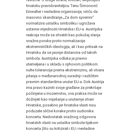
hrvatsku pravobraniteljicu Tenu Šimonović
Einwalter i nevladine organizacije, ističu da
masovno skandiranje „Za dom spremni“
normalizira ustašku simboliku i ugrožava
ustavne vrijednosti Hrvatske i EU-a. Austrijska
reakcija može se shvatiti kao pokušaj slanja
snažne poruke protiv normalizacije
ekstremističkih ideologija, ali i kao pritisak na
Hrvatsku da se jasnije distancira od takvih
simbola. Austrijska odluka je pravno
utemeljena i u skladu s njihovom politikom
nulte tolerancije prema ekstremizmu, ali otvara
pitanja o međunarodnoj suradnji i različitim
pravnim standardima unutar EU-a. Dok Austrija
ima pravo kazniti svoje građane za prekršaje
počinjene u inozemstvu, ova praksa može se
doživjeti kao miješanje u unutarnje stvari
Hrvatske, posebno jer hrvatske vlasti nisu
poduzele slične korake protiv sudionika
koncerta. Nedostatak snažnog odgovora
hrvatskih vlasti na ustaške simbole tijekom
koncerta (što su kritizirali i EU i nevladine