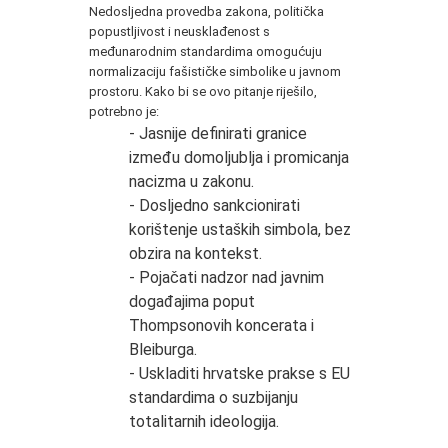
Nedosljedna provedba zakona, politička
popustljivost i neusklađenost s
međunarodnim standardima omogućuju
normalizaciju fašističke simbolike u javnom
prostoru. Kako bi se ovo pitanje riješilo,
potrebno je:
- Jasnije definirati granice
između domoljublja i promicanja
nacizma u zakonu.
- Dosljedno sankcionirati
korištenje ustaških simbola, bez
obzira na kontekst.
- Pojačati nadzor nad javnim
događajima poput
Thompsonovih koncerata i
Bleiburga.
- Uskladiti hrvatske prakse s EU
standardima o suzbijanju
totalitarnih ideologija.