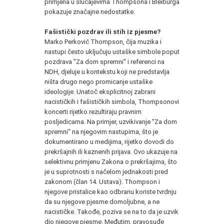
primjena u slučajevima Thompsona i Bleiburga
pokazuje značajne nedostatke.
Fašistički pozdrav ili stih iz pjesme?
Marko Perković Thompson, čija muzika i
nastupi često uključuju ustaške simbole poput
pozdrava "Za dom spremni" i referenci na
NDH, djeluje u kontekstu koji ne predstavlja
ništa drugo nego promicanje ustaške
ideologije. Unatoč eksplicitnoj zabrani
nacističkih i fašističkih simbola, Thompsonovi
koncerti rijetko rezultiraju pravnim
posljedicama. Na primjer, uzvikivanje "Za dom
spremni" na njegovim nastupima, što je
dokumentirano u medijima, rijetko dovodi do
prekršajnih ili kaznenih prijava. Ovo ukazuje na
selektivnu primjenu Zakona o prekršajima, što
je u suprotnosti s načelom jednakosti pred
zakonom (član 14. Ustava). Thompson i
njegove pristalice kao odbranu koriste tvrdnju
da su njegove pjesme domoljubne, a ne
nacističke. Takođe, poziva se na to da je uzvik
dio njegove pjesme. Međutim, pravosuđe