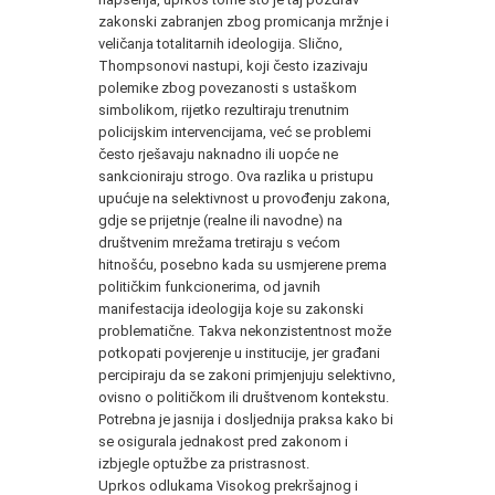
zakonski zabranjen zbog promicanja mržnje i
veličanja totalitarnih ideologija. Slično,
Thompsonovi nastupi, koji često izazivaju
polemike zbog povezanosti s ustaškom
simbolikom, rijetko rezultiraju trenutnim
policijskim intervencijama, već se problemi
često rješavaju naknadno ili uopće ne
sankcioniraju strogo. Ova razlika u pristupu
upućuje na selektivnost u provođenju zakona,
gdje se prijetnje (realne ili navodne) na
društvenim mrežama tretiraju s većom
hitnošću, posebno kada su usmjerene prema
političkim funkcionerima, od javnih
manifestacija ideologija koje su zakonski
problematične. Takva nekonzistentnost može
potkopati povjerenje u institucije, jer građani
percipiraju da se zakoni primjenjuju selektivno,
ovisno o političkom ili društvenom kontekstu.
Potrebna je jasnija i dosljednija praksa kako bi
se osigurala jednakost pred zakonom i
izbjegle optužbe za pristrasnost.
Uprkos odlukama Visokog prekršajnog i