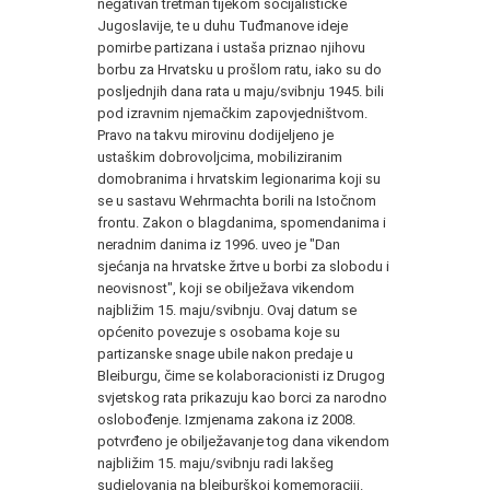
negativan tretman tijekom socijalističke
Jugoslavije, te u duhu Tuđmanove ideje
pomirbe partizana i ustaša priznao njihovu
borbu za Hrvatsku u prošlom ratu, iako su do
posljednjih dana rata u maju/svibnju 1945. bili
pod izravnim njemačkim zapovjedništvom.
Pravo na takvu mirovinu dodijeljeno je
ustaškim dobrovoljcima, mobiliziranim
domobranima i hrvatskim legionarima koji su
se u sastavu Wehrmachta borili na Istočnom
frontu. Zakon o blagdanima, spomendanima i
neradnim danima iz 1996. uveo je "Dan
sjećanja na hrvatske žrtve u borbi za slobodu i
neovisnost", koji se obilježava vikendom
najbližim 15. maju/svibnju. Ovaj datum se
općenito povezuje s osobama koje su
partizanske snage ubile nakon predaje u
Bleiburgu, čime se kolaboracionisti iz Drugog
svjetskog rata prikazuju kao borci za narodno
oslobođenje. Izmjenama zakona iz 2008.
potvrđeno je obilježavanje tog dana vikendom
najbližim 15. maju/svibnju radi lakšeg
sudjelovanja na bleiburškoj komemoraciji.