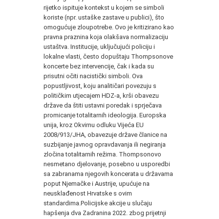
rijetko ispituje kontekst u kojem se simboli
koriste (npr. ustaške zastave u publici), što
omogućuje zloupotrebe. Ovo je kritizirano kao
pravna praznina koja olakšava normalizaciju
ustaštva. Institucije, uključujući policiju i
lokalne vlasti, često dopuštaju Thompsonove
koncerte bez intervencije, čak i kada su
prisutni očiti nacistički simboli. Ova
popustljivost, koju analitičari povezuju s
političkim utjecajem HDZ-a, krši obavezu
države da štiti ustavni poredak i sprječava
promicanje totalitarnih ideologija. Europska
unija, kroz Okvirnu odluku Vijeća EU
2008/913/JHA, obavezuje države članice na
suzbijanje javnog opravdavanja ili negiranja
zločina totalitarnih režima. Thompsonovo
nesmetano djelovanje, posebno u usporedbi
sa zabranama njegovih koncerata u državama
poput Njemačke i Austrije, upućuje na
neusklađenost Hrvatske s ovim
standardima.Policijske akcije u slučaju
hapšenja dva Zadranina 2022. zbog prijetnji