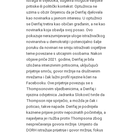
istraga ili svjedoka, sugerira moguće vanjske
pritiske ili politički kontekst. Optužnica ne
uzima u obzir činjenicu da je Derifaj djelovala
kao novinarka u javnom interesu. U optužnici
se Derifaj tretira kao običan građanin, a ne kao
novinarka koja obavlja svoj posao. Ovo
pokazuje nerazumijevanje uloge istraživačkog
novinarstva u demokratiji i potencijalno šalje
poruku da novinari ne smiju istraživati osjetljive
teme povezane s uticajnim osobama. Nakon
objave priče 2021. godine, Derifaj je bila
izložena intenzivnim pritiscima, uključujući
prijetnje smrću, govor mržnje na društvenim
mrežama i čak lažni profil njezine kćeri na
Facebooku. Ove prijetnje povezuju se s
Thompsonovim sljedbenicima, a Derifaj i
njezina odvjetnica Jadranka Sloković tvrde da
Thompson nije spriječio, a možda je čak i
poticao, takve napade. Derifaj je podnijela
kaznene prijave protiv nepoznatih počinitelja, a
najavljena je i tužba protiv Thompsona zbog
nesprečavanja govora mržnje. Umjesto da
DORH istražuje prijetnje i govor mržnje, fokus