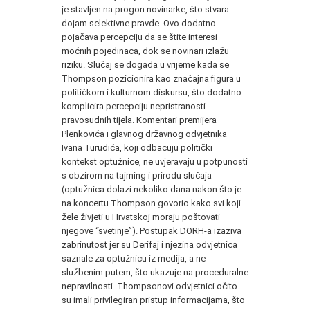
je stavljen na progon novinarke, što stvara
dojam selektivne pravde. Ovo dodatno
pojačava percepciju da se štite interesi
moćnih pojedinaca, dok se novinari izlažu
riziku. Slučaj se događa u vrijeme kada se
Thompson pozicionira kao značajna figura u
političkom i kulturnom diskursu, što dodatno
komplicira percepciju nepristranosti
pravosudnih tijela. Komentari premijera
Plenkovića i glavnog državnog odvjetnika
Ivana Turudića, koji odbacuju politički
kontekst optužnice, ne uvjeravaju u potpunosti
s obzirom na tajming i prirodu slučaja
(optužnica dolazi nekoliko dana nakon što je
na koncertu Thompson govorio kako svi koji
žele živjeti u Hrvatskoj moraju poštovati
njegove “svetinje”). Postupak DORH-a izaziva
zabrinutost jer su Derifaj i njezina odvjetnica
saznale za optužnicu iz medija, a ne
službenim putem, što ukazuje na proceduralne
nepravilnosti. Thompsonovi odvjetnici očito
su imali privilegiran pristup informacijama, što