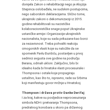
donijela Zakon o rehabilitacijji nego je Alojzija
Stepinca oslobađala, ne sudskim postupcima,
nego saborskim deklaracijama. Slično tome,
ukrajinski zakoni o dekomunizaciji iz 2015.
godine rehabilitovali su nacističke
kolaboracionističke snage poput Ukrajinske
ustaničke armije i Organizacije ukrajinskih
nacionalista, koje su sada prikazane kao borci
za nezavisnost. Treba pohvaliti reakciju
crnogorskih vlasti koje su naložile da se
spomenik Pavlu Đurišiću, postavljen u prvoj
sedmici avgusta ove godine na području
Berana, odmah ukloni. Zaključno, bilo bi
idealno kada bi hrvatske vlasti procesuirale i
Thompsona i ostale koje propagiraju
ustaštvo, kao što to, ispravno, rade sa Srbima
koji manifestuju govor mržnje u Hrvatskoj.
Thompson i država protiv Danke Derifaj
I za kraj, kakve su posljedice neprocesuiranja
simbola NDH i pretvaranja Thompsona,
predratnog konobara u skoro pa državnog