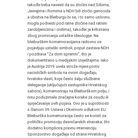
takođe treba navesti da su zločini nad Srbima,
Jevrejima i Romima u NDH bili zločin genocida
a ubistva na Bleiburgu bi se, i to samo uslovno,
mogla podvesti pod ratne zločine nad ratnim
zarobljenicima i civilima), također je kritizirana
zbog promicanja ustaške ideologije. Na
bleiburškim komemoracijama redovno se
pojavljuju ustaški simboli, poput zastava NDH
i pozdrava "Za dom spremni", što je
dokumentirano u medijskim izvještajima. Iako
je Austrija 2019. uvela strože mjere protiv
nacističkih simbola na ovom događaju,
hrvatske vlasti, koje često šalju službene
delegacije (uključujući zastupnike Hrvatskog
sabora), komemoriraju na Bleiburškom polju, i
nisu poduzimale značajne korake za osudu ili
sprječavanje ovih pojava. Ovo je u suprotnosti
s članom 39. Ustava i Okvirnom odlukom EU.
Bleiburška komemoracija često se koristi za
političku promociju desničarskih stranaka, što
dodatno komplicira pravnu intervenciju.
Sponzorstvo događaja od strane Hrvatskog