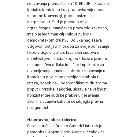
izražavanja prema članku 10. EKLJP-a kada se
koristi u kontekstu koji promovira vrijednosti
suprotne Konvenciji, poput rasizma ili
netrpeljivosti. Sud je potvrdio da je
ograničenje Šimunićevog prava bilo zakonito,
imalo je legitiman cilj i bilo je nužno u
demokratskom društvu. Odluka naglašava
odgovornost javnih osoba za svoje ponašanje
te potvrđuje stajalište hrvatskih sudova o
neprihvatljivosti ustaškog pozdrava u javnom
diskursu. Ova odluka ima šire implikacije za
razumijevanje granica slobode izražavanja u
kontekstu povijesno osjetljivih simbola i
izraza, posebice u postkonfliktnim društvima
poput Hrvatske. Također, ukazuje na važnost
konzistentne sudske prakse u rješavanju
sličnih slučajeva kako bi se izbjegla pravna
nesigurnost.
Neustavno, ali se tolerira
Pravni stručnjak Branko Smerdel istakao je
paradoks u kojem Vlada Andreja Plenkovića,