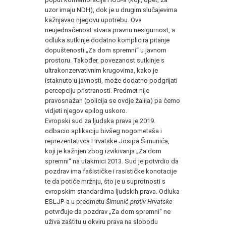
uzor imaju NDH), dok je u drugim slučajevima
kažnjavao njegovu upotrebu. Ova
neujednačenost stvara pravnu nesigurnost, a
odluka sutkinje dodatno komplicira pitanje
dopuštenosti „Za dom spremni“ u javnom
prostoru. Također, povezanost sutkinje s
ultrakonzervativnim krugovima, kako je
istaknuto u javnosti, može dodatno podgrijati
percepciju pristranosti. Predmet nije
pravosnažan (policija se ovdje žalila) pa ćemo
vidjeti njegov epilog uskoro.
Evropski sud za ljudska prava je 2019.
odbacio aplikaciju bivšeg nogometaša i
reprezentativca Hrvatske Josipa Šimunića,
koji je kažnjen zbog izvikivanja „Za dom
spremni“ na utakmici 2013. Sud je potvrdio da
pozdrav ima fašističke i rasističke konotacije
te da potiče mržnju, što je u suprotnosti s
evropskim standardima ljudskih prava. Odluka
ESLJP-a u predmetu
Šimunić protiv Hrvatske
potvrđuje da pozdrav „Za dom spremni“ ne
uživa zaštitu u okviru prava na slobodu