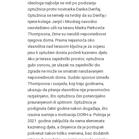
ideologa najbolje se vidi po podizanju
optužnice protiv novinarke Danke Derifaj.
Optužnica se temelji na tvrdnji da su Derifaj i
njene kolege Janjić i Miodrag navodno
neovlašteno ušli na terasu Marka Perkovića
Thompsona, čime su narušili nepovredivost
njegova doma. Pravna nejasnoća oko
vlasništva nad terasom ključna je za ocjenu
jesu li optuženi doista počinili kazneno djelo.
Ako je terasa zajednički prostor, optužnica
gubi osnovu, jer ulazak na zajednički dio
zgrade ne može se smatrati narušavanjem
nepovredivosti doma. Sudski sporovi između
Thompsona i susjeda, koji traju godinama,
ukazuju da pitanje vlasništva nije pravomoćno
razjašnjeno, što optužnicu čini potencijalno
preuranjenom ili upitnom. Optužnica je
podignuta četiri godine nakon događaja, što
izaziva sumnje u motivaciju DORH-a. Policija je
2021. godine zaključila da nema elemenata
kaznenog djela, a činjenica da je postupak
pokrenut nakon toliko vremena, bez dodatnih