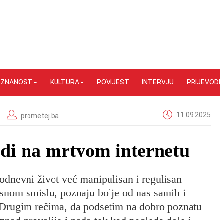
I ZNANOST
KULTURA
POVIJEST
INTERVJU
PRIJEVODI
11.09.2025
prometej.ba
judi na mrtvom internetu
odnevni život već manipulisan i regulisan
esnom smislu, poznaju bolje od nas samih i
Drugim rečima, da podsetim na dobro poznatu