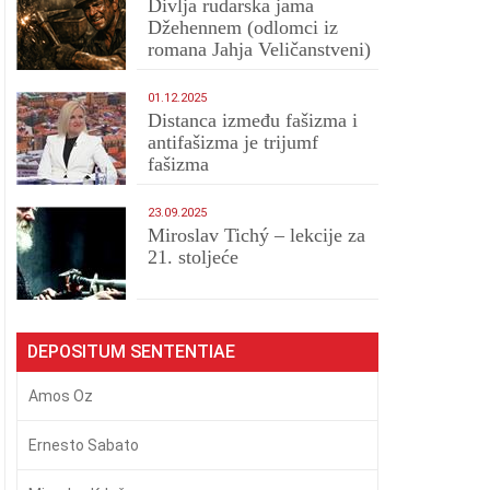
Divlja rudarska jama
Džehennem (odlomci iz
romana Jahja Veličanstveni)
01.12.2025
Distanca između fašizma i
antifašizma je trijumf
fašizma
23.09.2025
Miroslav Tichý – lekcije za
21. stoljeće
DEPOSITUM SENTENTIAE
Amos Oz
Ernesto Sabato