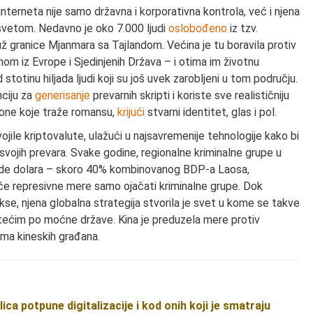
erneta nije samo državna i korporativna kontrola, već i njena
 svetom. Nedavno je oko 7.000 ljudi
oslobođeno
iz tzv.
ž granice Mjanmara sa Tajlandom. Većina je tu boravila protiv
vnom iz Evrope i Sjedinjenih Država – i otima im životnu
stotinu hiljada ljudi koji su još uvek zarobljeni u tom području.
nciju za
generisanje
prevarnih skripti i koriste sve realističniju
rsone koje traže romansu,
krijući
stvarni identitet, glas i pol.
ile kriptovalute, ulažući u najsavremenije tehnologije kako bi
svojih prevara. Svake godine, regionalne kriminalne grupe u
ijarde dolara – skoro 40% kombinovanog BDP-a Laosa,
e represivne mere samo ojačati kriminalne grupe. Dok
kse, njena globalna strategija stvorila je svet u kome se takve
etećim po moćne države. Kina je preduzela mere protiv
ma kineskih građana.
ica potpune digitalizacije i kod onih koji je smatraju