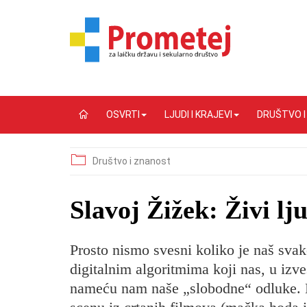
OSVRTI
LJUDI I KRAJEVI
DRUŠTVO 
Društvo i znanost
Slavoj Žižek: Živi l
Prosto nismo svesni koliko je naš svak
digitalnim algoritmima koji nas, u izv
nameću nam naše „slobodne“ odluke. 