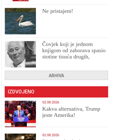
Ne pristajem!
Čovjek koji je jednom
knjigom od zaborava spasio
stotine tisuća drugih,
prokletih i uništenih
ARHIVA
IZDVOJENO
02.08.2026
Kakva alternativa, Trump
jeste Amerika!
02.08.2026