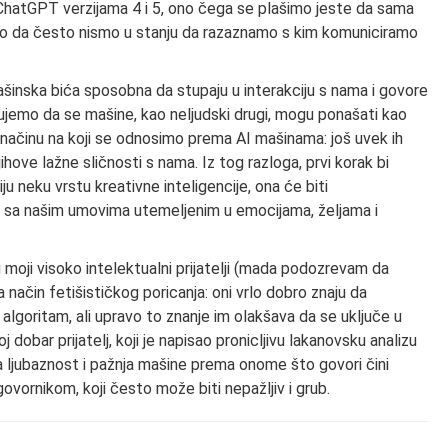
ChatGPT verzijama 4 i 5, ono čega se plašimo jeste da sama
tako da često nismo u stanju da razaznamo s kim komuniciramo
inska bića sposobna da stupaju u interakciju s nama i govore
hujemo da se mašine, kao neljudski drugi, mogu ponašati kao
 u načinu na koji se odnosimo prema AI mašinama: još uvek ih
hove lažne sličnosti s nama. Iz tog razloga, prvi korak bi
u neku vrstu kreativne inteligencije, ona će biti
, sa našim umovima utemeljenim u emocijama, željama i
 moji visoko intelektualni prijatelji (mada podozrevam da
na način fetišističkog poricanja: oni vrlo dobro znaju da
algoritam, ali upravo to znanje im olakšava da se uključe u
dobar prijatelj, koji je napisao pronicljivu lakanovsku analizu
a ljubaznost i pažnja mašine prema onome što govori čini
vornikom, koji često može biti nepažljiv i grub.