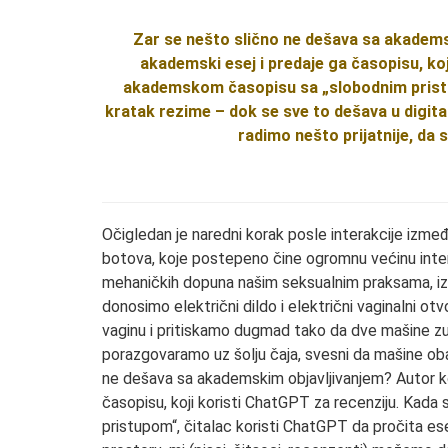
Zar se nešto slično ne dešava sa akadems
akademski esej i predaje ga časopisu, koj
akademskom časopisu sa „slobodnim pristup
kratak rezime – dok se sve to dešava u digita
radimo nešto prijatnije, da
Očigledan je naredni korak posle interakcije izmeđ
botova, koje postepeno čine ogromnu većinu interak
mehaničkih dopuna našim seksualnim praksama, izgl
donosimo električni dildo i električni vaginalni otvo
vaginu i pritiskamo dugmad tako da dve mašine zu
porazgovaramo uz šolju čaja, svesni da mašine ob
ne dešava sa akademskim objavljivanjem? Autor k
časopisu, koji koristi ChatGPT za recenziju. Kad
pristupom“, čitalac koristi ChatGPT da pročita es