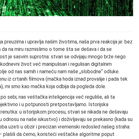
a preuzima i upravlja našim životima, naša prva reakcija je: bez
 da na miru razmislimo o tome šta se dešava i da se
nost je sasvim suprotna: stvari se odvijaju mnogo brže nego
kodnevni život već manipulisan i regulisan digitalnim
bolje od nas samih i nameću nam naše „slobodne“ odluke.
u iz crtanih filmova (mačka hoda iznad provalije i pada tek
), mi smo kao mačka koja odbija da pogleda dole.
po sebi, nas veštačka inteligencija već reguliše, ali ta
bjektivno i u potpunosti pretpostavljamo. Istorijska
enutka: u istorijskom procesu, stvari se nikada ne dešavaju
u odnosu na naše iskustvo) i doživljavaju se prekasno (kada su
eba uzeti u obzir i precizan vremenski redosled našeg straha:
 – plašili da ćemo, koristeći veštačke algoritme poput