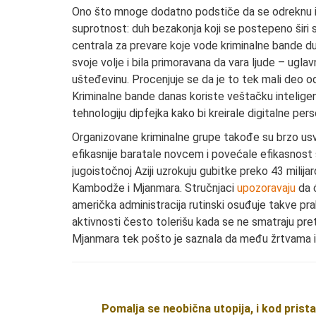
Ono što mnoge dodatno podstiče da se odreknu int
suprotnost: duh bezakonja koji se postepeno širi
centrala za prevare koje vode kriminalne bande du
svoje volje i bila primoravana da vara ljude – ugla
ušteđevinu. Procenjuje se da je to tek mali deo od 
Kriminalne bande danas koriste veštačku intelige
tehnologiju dipfejka kako bi kreirale digitalne pe
Organizovane kriminalne grupe takođe su brzo usvoj
efikasnije baratale novcem i povećale efikasnost 
jugoistočnoj Aziji uzrokuju gubitke preko 43 mil
Kambodže i Mjanmara. Stručnjaci
upozoravaju
da ć
američka administracija rutinski osuđuje takve pra
aktivnosti često tolerišu kada se ne smatraju pr
Mjanmara tek pošto je saznala da među žrtvama i
Pomalja se neobična utopija, i kod pristal