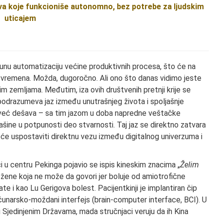
tva koje funkcioniše autonomno, bez potrebe za ljudskim
uticajem
unu automatizaciju većine produktivnih procesa, što će na
g vremena. Možda, dugoročno. Ali ono što danas vidimo jeste
im zemljama. Međutim, iza ovih društvenih pretnji krije se
podrazumeva jaz između unutrašnjeg života i spoljašnje
a se već dešava – sa tim jazom u doba napredne veštačke
u mašine u potpunosti deo stvarnosti. Taj jaz se direktno zatvara
će uspostaviti direktnu vezu između digitalnog univerzuma i
ci u centru Pekinga pojavio se ispis kineskim znacima „
Želim
e žene koja ne može da govori jer boluje od amiotrofične
e i kao Lu Gerigova bolest. Pacijentkinji je implantiran čip
ačunarsko-moždani interfejs (brain-computer interface, BCI). U
 Sjedinjenim Državama, mada stručnjaci veruju da ih Kina