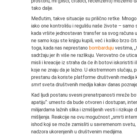
prostoru, mi (pisci, čitaoci, recenzenti) možemo d
tako dalje.
Međutim, takve situacije su prilično retke. Mnog
iako one kontrolišu i regulišu naše živote – samo s
kada vršite jednostavan transfer sa svog računa u 
ne samo koju ste knjigu kupili, već i koliko brzo čit
toga, kada nas neprestano
bombarduju
vestima, „t
sadržaju jer ih više ne razlikuju. Verovatno će uti
misli i kreacije iz straha da će ih botovi iskoristiti 
koje ne znaju da je lažno. U ekstremnom slučaju,
prestanu da koriste platforme društvenih medija ka
smrt
sveta društvenih medija kakav danas poznaj
Kad ljudi postanu svesni prenatrpanosti mreže boto
apatiju“: umesto da bude otvoren i dostupan, inte
milijardama lažnih slika i izmišljenih vesti i rizik
mišljenja. Reakcije na ovu mogućnost „smrti inter
ishod koji se može zamisliti u savremenom svetu, d
nadzora ukorenjenih u društvenim medijima.