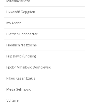
Miroslav Krleža
Никола́й Бердя́ев
Ivo Andrić
Dietrich Bonhoeffer
Friedrich Nietzsche
Filip David (English)
Fjodor Mihailovič Dostojevski
Nikos Kazantzakis
Meša Selimović
Voltaire