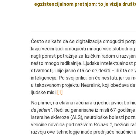
egzistencijalnom pretnjom: to je vizija druš
Često se kaže da će digitalizacija omogućiti potp
kraju većini ljudi omogućiti mnogo više slobodno
nagli porast potražnje za fizičkim radom u razvijen
nešto mnogo radikalnije. Ljudska intelektualnost 
stvarnosti, i nije jasno šta će se desiti – ili št
inteligencije. Po svoj prilici, on će nestati, jer s
u takozvanom projektu Neuralink, koji obećava da 
ljudske misli.
[1]
Na primer, na ekranu računara u jednoj javnoj bolni
da jedem
“. Reči su generisane iz misli 67-godišnj
lateralne skleroze (ALS), neurološke bolesti poznat
veličine novčića pod nazivom
Beinao 1
, bežični r
razvoju ove tehnologije inače prednjače naučnici u