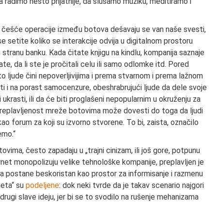
a radimo nešto prijatnije, da slušamo muziku, meditiramo i
o češće operacije između botova dešavaju se van naše svesti,
e setite koliko se interakcije odvija u digitalnom prostoru
stranu banku. Kada čitate knjigu na kindlu, kompanija saznaje
ate, da li ste je pročitali celu ili samo odlomke itd. Pored
o ljude čini nepoverljivijima i prema stvarnom i prema lažnom
cati i na porast samocenzure, obeshrabrujući ljude da dele svoje
ili ukrasti, ili da će biti proglašeni nepopularnim u okruženju za
 preplavljenost mreže botovima može dovesti do toga da ljudi
o forum za koji su izvorno stvorene. To bi, zaista, označilo
emo.“
vima, često zapadaju u „trajni cinizam, ili još gore, potpunu
rnet monopolizuju velike tehnološke kompanije, preplavljen je
uje da postane beskoristan kao prostor za informisanje i razmenu
neta“ su
podeljene
: dok neki tvrde da je takav scenario najgori
rugi slave ideju, jer bi se to svodilo na rušenje mehanizama