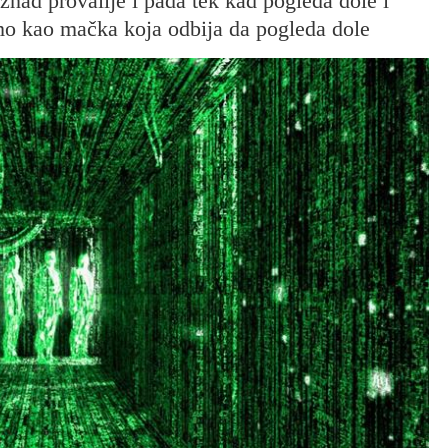
znad provalije i pada tek kad pogleda dole i
mo kao mačka koja odbija da pogleda dole