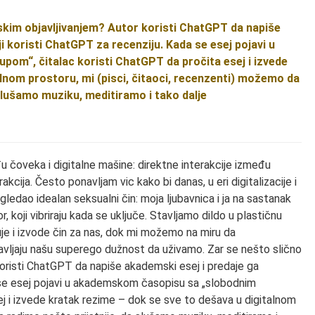
kim objavljivanjem? Autor koristi ChatGPT da napiše
i koristi ChatGPT za recenziju. Kada se esej pojavi u
om“, čitalac koristi ChatGPT da pročita esej i izvede
lnom prostoru, mi (pisci, čitaoci, recenzenti) možemo da
 slušamo muziku, meditiramo i tako dalje
u čoveka i digitalne mašine: direktne interakcije između
cija. Često ponavljam vic kako bi danas, u eri digitalizacije i
edao idealan seksualni čin: moja ljubavnica i ja na sastanak
r, koji vibriraju kada se uključe. Stavljamo dildo u plastičnu
je i izvode čin za nas, dok mi možemo na miru da
avljaju našu superego dužnost da uživamo. Zar se nešto slično
oristi ChatGPT da napiše akademski esej i predaje ga
a se esej pojavi u akademskom časopisu sa „slobodnim
ej i izvede kratak rezime – dok se sve to dešava u digitalnom