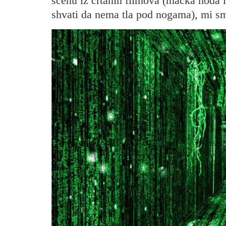
scenu iz crtanih filmova (mačka hoda i
shvati da nema tla pod nogama), mi s