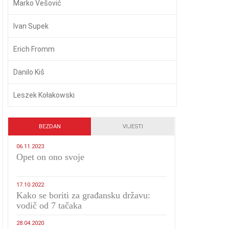
Marko Vešović
Ivan Supek
Erich Fromm
Danilo Kiš
Leszek Kołakowski
BEZDAN
VIJESTI
06.11.2023
​Opet on ono svoje
17.10.2022
Kako se boriti za građansku državu:
vodič od 7 tačaka
28.04.2020