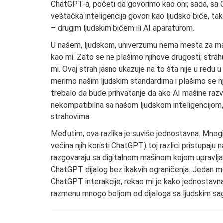
ChatGPT-a, početi da govorimo kao oni; sada, sa 
veštačka inteligencija govori kao ljudsko biće, 
– drugim ljudskim bićem ili AI aparaturom.
U našem, ljudskom, univerzumu nema mesta za maš
kao mi. Zato se ne plašimo njihove drugosti; stra
mi. Ovaj strah jasno ukazuje na to šta nije u redu
merimo našim ljudskim standardima i plašimo se nji
trebalo da bude prihvatanje da ako AI mašine razvij
nekompatibilna sa našom ljudskom inteligencijom
strahovima.
Međutim, ova razlika je suviše jednostavna. Mnogi
većina njih koristi ChatGPT) toj razlici pristupaju 
razgovaraju sa digitalnom mašinom kojom upravlja 
ChatGPT dijalog bez ikakvih ograničenja. Jedan moj 
ChatGPT interakcije, rekao mi je kako jednostavn
razmenu mnogo boljom od dijaloga sa ljudskim sago