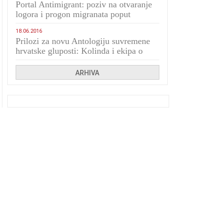
Portal Antimigrant: poziv na otvaranje
logora i progon migranata poput
bijesnih kerova
18.06.2016
Prilozi za novu Antologiju suvremene
hrvatske gluposti: Kolinda i ekipa o
navijačkim huliganima
ARHIVA