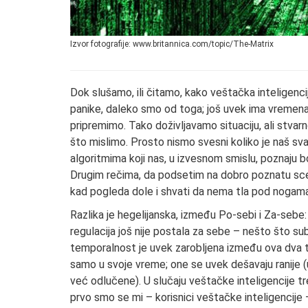
Izvor fotografije: www.britannica.com/topic/The-Matrix
Dok slušamo, ili čitamo, kako veštačka inteligencij
panike, daleko smo od toga; još uvek ima vremena
pripremimo. Tako doživljavamo situaciju, ali stvar
što mislimo. Prosto nismo svesni koliko je naš sva
algoritmima koji nas, u izvesnom smislu, poznaju 
Drugim rečima, da podsetim na dobro poznatu scen
kad pogleda dole i shvati da nema tla pod nogama
Razlika je hegelijanska, između Po-sebi i Za-sebe: 
regulacija još nije postala za sebe – nešto što su
temporalnost je uvek zarobljena između ova dva tr
samo u svoje vreme; one se uvek dešavaju ranije (
već odlučene). U slučaju veštačke inteligencije tr
prvo smo se mi – korisnici veštačke inteligencije