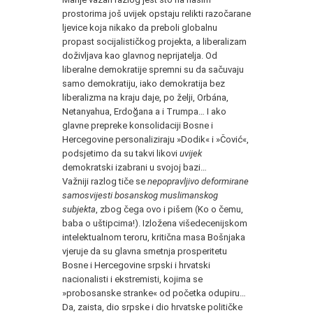
prostorima još uvijek opstaju relikti razočarane
ljevice koja nikako da preboli globalnu
propast socijalističkog projekta, a liberalizam
doživljava kao glavnog neprijatelja. Od
liberalne demokratije spremni su da sačuvaju
samo demokratiju, iako demokratija bez
liberalizma na kraju daje, po želji, Orbána,
Netanyahua, Erdoğana a i Trumpa… I ako
glavne prepreke konsolidaciji Bosne i
Hercegovine personaliziraju »Dodik« i »Čović«,
podsjetimo da su takvi likovi
uvijek
demokratski izabrani u svojoj bazi…
Važniji razlog tiče se
nepopravljivo deformirane
samosvijesti bosanskog muslimanskog
subjekta
, zbog čega ovo i pišem (Ko o čemu,
baba o uštipcima!). Izložena višedecenijskom
intelektualnom teroru, kritična masa Bošnjaka
vjeruje da su glavna smetnja prosperitetu
Bosne i Hercegovine srpski i hrvatski
nacionalisti i ekstremisti, kojima se
»probosanske stranke« od početka odupiru…
Da, zaista, dio srpske i dio hrvatske političke