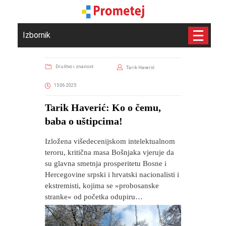
Izbornik
Društvo i znanost
Tarik Haverić
15.06.2025
Tarik Haverić: Ko o čemu,
baba o uštipcima!
Izložena višedecenijskom intelektualnom
teroru, kritična masa Bošnjaka vjeruje da
su glavna smetnja prosperitetu Bosne i
Hercegovine srpski i hrvatski nacionalisti i
ekstremisti, kojima se »probosanske
stranke« od početka odupiru…