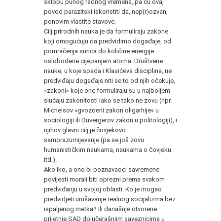
sklopu punog radnog vremena, pa ću ovaj
povod parazitski iskoristiti da, nep(r)ozvan,
ponovim vlastite stavove.
Cilj prirodnih nauka je da formuliraju zakone
koji omogućuju da predvidimo događaje, od
pomračenja sunca do količine energije
oslobođene cijepanjem atoma. Društvene
nauke, u koje spada i Klasićeva disciplina, ne
predviđaju događaje niti se to od njih očekuje,
»zakoni« koje one formuliraju su u najboljem
slučaju zakonitosti iako se tako ne zovu (npr.
Michelsov »gvozdeni zakon oligarhije« u
sociologiji ili Duvergerov zakon u politologiji), i
njihov glavni cilj je čovjekovo
samorazumijevanje (pa se još zovu
humanističkim naukama, naukama o čovjeku
itd.).
Ako iko, a ono bi poznavaoci savremene
povijesti morali biti oprezni prema svakom
predviđanju u svojoj oblasti. Ko je mogao
predvidjeti urušavanje realnog socijalizma bez
ispaljenog metka? Ili današnje otvorene
prijetnje SAD dojučerašnjim saveznicima u