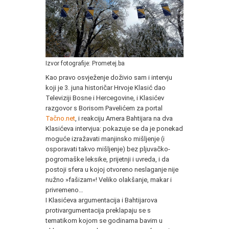
Izvor fotografije: Prometej.ba
Kao pravo osvježenje doživio sam i intervju
koji je 3. juna historičar Hrvoje Klasić dao
Televiziji Bosne i Hercegovine, i Klasićev
razgovor s Borisom Pavelićem za portal
Tačno.net
, i reakciju Amera Bahtijara na dva
Klasićeva intervjua: pokazuje se da je ponekad
moguće izražavati manjinsko mišljenje (i
osporavati takvo mišljenje) bez pljuvačko-
pogromaške leksike, prijetnji i uvreda, i da
postoji sfera u kojoj otvoreno neslaganje nije
nužno »fašizam«! Veliko olakšanje, makar i
privremeno…
I Klasićeva argumentacija i Bahtijarova
protivargumentacija preklapaju se s
tematikom kojom se godinama bavim u