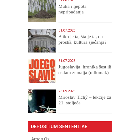
01.08.2026
Muka i ljepota
nepripadanja
31.07.2026
A tko je ta, šta je ta, da
prostiš, kultura sjećanja?
31.07.2026
Jugoslavija, hronika šest ili
sedam zemalja (odlomak)
23.09.2025
Miroslav Tichý – lekcije za
21. stoljeće
DEPOSITUM SENTENTIAE
Amos Oz