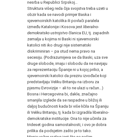
nesrba u Republici Srpskoj…
Struktura višeg reda čija svojstva treba uzeti u
obzir kada se navodi primjer Baska i
sjevernoirskih katolika ili povlači paralela
između Katalonije i Kosova jest
liberalno-
demokratsko ustrojstvo
članica EU, tj. zapadnih
zemalja u kojima ni Baski ni sjevernoirski
katolici niti iko drugi nije sistematski
diskriminiran – pa otud nema pravo na
secesiju. (Podrazumijeva se da Baski, uza sve
druge slobode, imaju i slobodu da ne navijaju
za reprezentaciju Španije ni u kojoj prilici, a
sjevernoirski katolici da preziru izvođače koji
predstavljaju Veliku Britaniju na izboru za
pjesmu Evrovizije – ali to ne ulazi u račun…)
Bosna i Hercegovina bi, dakle, značajno
smanjila izglede da se raspadne u bližoj ili
daljoj budućnosti kada bi više ličila na Španiju
ili Veliku Britaniju, tj. kada bi izgradila liberalno-
demokratske institucije. Ona to nije učinila za
trideset godina samostalnosti, i ovo je dobra
prilika da podsjetim zašto je to tako.
Manje važan razlog jest što na našim