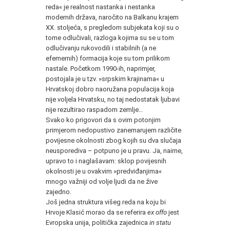
reda« je realnost nastanka i nestanka
modernih država, naročito na Balkanu krajem
XX. stoljeća, s pregledom subjekata koji su o
tome odlučivali, razloga kojima su se u tom
odlučivanju rukovodili i stabilnih (a ne
efemernih) formacija koje su tom prilikom
nastale. Početkom 1990-ih, naprimjer,
postojala je u tzv. »srpskim krajinama« u
Hrvatskoj dobro naoružana populacija koja
nije voljela Hrvatsku, no taj nedostatak ljubavi
nije rezultirao raspadom zemlje…
Svako ko prigovori da s ovim potonjim
primjerom nedopustivo zanemarujem različite
povijesne okolnosti zbog kojih su dva slučaja
neusporediva – potpuno je u pravu. Ja, naime,
upravo to i naglašavam: sklop povijesnih
okolnosti je u ovakvim »predviđanjima«
mnogo važniji od volje ljudi da ne žive
zajedno.
Još jedna struktura višeg reda na koju bi
Hrvoje Klasić morao da se referira
ex offo
jest
Evropska unija, politička zajednica
in statu