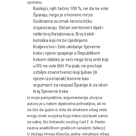
opstanu:
Baskijci, njih tačno 100 %, ne da ne vole
Španiju, nego je otvoreno mrze.
Godinama su imali terorističku
organizaciju. Sličan sentiment dijeli i
veliki broj Katalonaca. Broj irskih
katolika koji mrze Ujedinjeno
Kraljevstvo i žele ukidanje Sjeverne
Irske i njeno spajanje s Republikom
Irskom daleko je veći nego broj onih koji
u RS ne vole BiH. Pa ipak, ne postoje
ozbiljni znanstvenici koji ljubav (ili
njezin izostanak) koriste kao
argument za raspad Španije ili za skori
kraj Sjeverne Irske.
Iz moje perspektive, argumentacija obojice
autora je u nekim dijelovima prihvatljiva, ali mi
se čini da gube iz vida da strukture višeg reda
mogu imati svojstva koja treba izučavati sama
za sebe, što britanski zoolog Carl F. A. Pantin
naziva analitičkom greškom (
analytic fallacy
).
U slučaju Hrvoja Klasića, jedna »struktura višeg