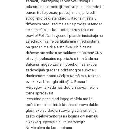
zadaću, upražnjavaju sportove i sviraju u
orkestru da bi roditelji imali vremena da rade ili
barem traže posao, poticaji maloj privredi,
strogi ekološki standardi… Radna mjesta u
državnim preduzećima se ne prodaju a tenderi
ne namještaju, i korupcija je izuzetak a ne
pravilo! Političari svjesno i planski insistiraju na
zajedničkim a ne partikularnim vrijednostima,
pa građanima dijele stručke ljubičica na
državne praznike a ne baklave na Bajram! CNN
bi svoju polusatnu reportažu o tom čudu na
Balkanu mogao završiti porukom sa skupa
zadovoljnih građana održanog te subote u
društvenom domu »Željko Komšić« u Kaknju:
evo kakva bi mogla biti
cijela
Bosna i
Hercegovina kada nas dodici i čovići ne bi u
tome sprečavali!
Presudno pitanje od kojeg možda može
početi moralna i intelektualna obnova dakle
glasi: ako su dodici i čovići glavna smetnja,
zašto dijelovi teritorija na kojima oni nemaju
nikakvog utjecaja nisu raj na zemlji?
Ne vjerujem da korumpirana