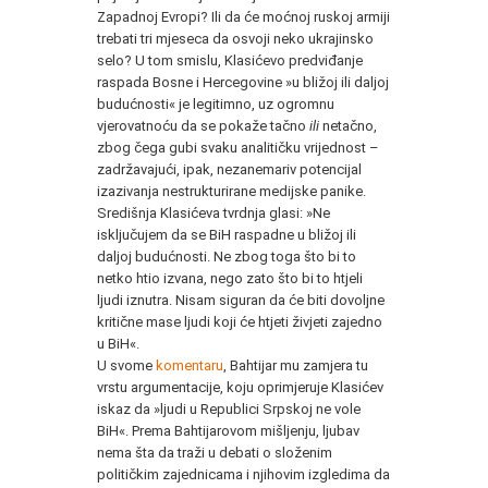
Zapadnoj Evropi? Ili da će moćnoj ruskoj armiji
trebati tri mjeseca da osvoji neko ukrajinsko
selo? U tom smislu, Klasićevo predviđanje
raspada Bosne i Hercegovine »u bližoj ili daljoj
budućnosti« je legitimno, uz ogromnu
vjerovatnoću da se pokaže tačno
ili
netačno,
zbog čega gubi svaku analitičku vrijednost –
zadržavajući, ipak, nezanemariv potencijal
izazivanja nestrukturirane medijske panike.
Središnja Klasićeva tvrdnja glasi: »Ne
isključujem da se BiH raspadne u bližoj ili
daljoj budućnosti. Ne zbog toga što bi to
netko htio izvana, nego zato što bi to htjeli
ljudi iznutra. Nisam siguran da će biti dovoljne
kritične mase ljudi koji će htjeti živjeti zajedno
u BiH«.
U svome
komentaru
, Bahtijar mu zamjera tu
vrstu argumentacije, koju oprimjeruje Klasićev
iskaz da »ljudi u Republici Srpskoj ne vole
BiH«. Prema Bahtijarovom mišljenju, ljubav
nema šta da traži u debati o složenim
političkim zajednicama i njihovim izgledima da