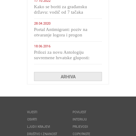
17.10.2022
Kako se boriti za građansku
državu: vodič od 7 tačaka
28.04.2020
Portal Antimigrant: poziv na
otvaranje logora i progon
migranata poput bijesnih kerova
18.06.2016
Prilozi za novu Antologiju
suvremene hrvatske gluposti:
Kolinda i ekipa o navijačkim
huliganima
ARHIVA
VIJESTI
POVIJEST
OSVRTI
INTERVJU
LJUDI I KRAJEVI
PRIJEVODI
DRUŠTVO I ZNANOST
COPY/PASTE