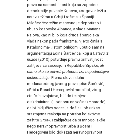
pravo na samostalnost koju su zapadne
demokratije priznale Kosovu, »odgovor leži u
naravi režima u Srbiji i režima u Španiji:
Miloševićev režim masovno je deportirao i
ubijao kosovske Albance, a vlada Mariana
Rajoya, kao ni bilo koja druga španjolska
vlada nakon pada frankizma, nije to činila s
Kataloncima«. Istom prilikom, uputio sam na
argumentaciju Edina Šarčevića, koji u
Ustavu iz
nužde
(2010) potvrđuje pravnu prihvatljivost
zahtjeva za secesijom Republike Srpske,
ali
samo ako se potvrdi pretpostavka nepodnošljive
diskriminicije
. Prema slovu i duhu
međunarodnog javnog prava, piše Šarčević,
»Srbi u Bosni i Hercegovini morali bi, zbog
etničkih svojstava, biti do te mjere
diskriminirani (u odnosu na većinske narode),
da bi isključivo secesija došla u obzir kao
srazmjerna reakcija na potrebu kolektivne
zaštite Srba«. I zaključuje da bi mnogo lakše
nego neravnopravnost Srba u Bosni i
Hercegovini bilo dokazati neravnopravnost