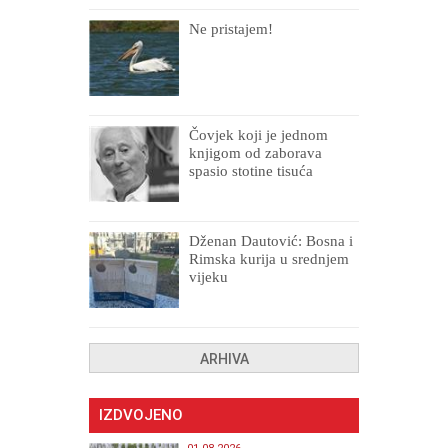
Ne pristajem!
Čovjek koji je jednom
knjigom od zaborava
spasio stotine tisuća
drugih, prokletih i
uništenih
Dženan Dautović: Bosna i
Rimska kurija u srednjem
vijeku
ARHIVA
IZDVOJENO