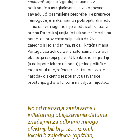
nascendi
koja se izgrađuje mučno, uz
beskonačna usaglašavanja i svakodnevno
savlađujući besmislene prepreke. Te prepreke
nemoguće je makar samo i pobrojati, ali među
njima sasvim sigurno nije »nedostatak ljubavi
prema Evropskoj uniji«: još nikome nije palo na
pamet da provjerava volju Grka da žive
zajedno s Holanđanima, ni da li kritična masa
Portugalaca želi da živi s Estoncima, i da još i
oko toga razbija glavu. U konkretnoj izgradnji
(a ne hipotetičkom raspadu) jedne političke
mega-strukture, referencijalni fantom »volje
naroda« diskretno je potisnut u tavanske
prostorije, gdje je fantomima valjda i mjesto…
No od mahanja zastavama i
inflatornog obilježavanja datuma
značajnih za odbranu mnogo
efektniji bili bi prizori iz onih
lokalnih zajednica (opština,