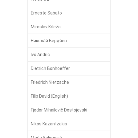
Ernesto Sabato
Miroslav Krleža
Никола́й Бердя́ев
Ivo Andrić
Dietrich Bonhoeffer
Friedrich Nietzsche
Filip David (English)
Fjodor Mihailovič Dostojevski
Nikos Kazantzakis
Meša Selimović