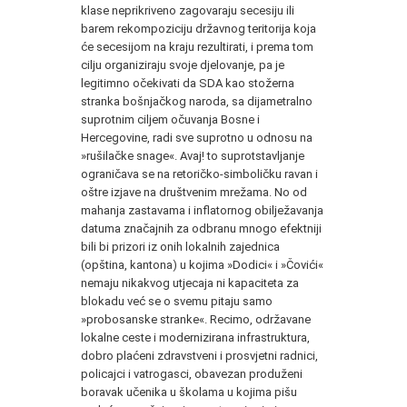
klase neprikriveno zagovaraju secesiju ili
barem rekompoziciju državnog teritorija koja
će secesijom na kraju rezultirati, i prema tom
cilju organiziraju svoje djelovanje, pa je
legitimno očekivati da SDA kao stožerna
stranka bošnjačkog naroda, sa dijametralno
suprotnim ciljem očuvanja Bosne i
Hercegovine, radi sve suprotno u odnosu na
»rušilačke snage«. Avaj! to suprotstavljanje
ograničava se na retoričko-simboličku ravan i
oštre izjave na društvenim mrežama. No od
mahanja zastavama i inflatornog obilježavanja
datuma značajnih za odbranu mnogo efektniji
bili bi prizori iz onih lokalnih zajednica
(opština, kantona) u kojima »Dodici« i »Čovići«
nemaju nikakvog utjecaja ni kapaciteta za
blokadu već se o svemu pitaju samo
»probosanske stranke«. Recimo, održavane
lokalne ceste i modernizirana infrastruktura,
dobro plaćeni zdravstveni i prosvjetni radnici,
policajci i vatrogasci, obavezan produženi
boravak učenika u školama u kojima pišu