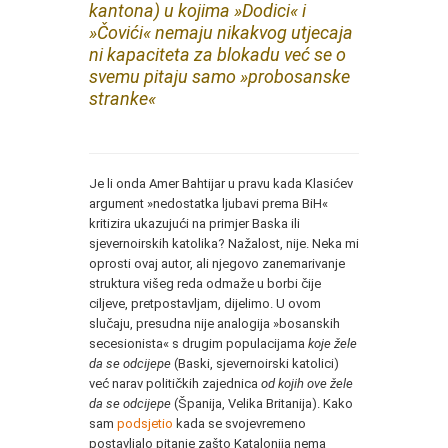
kantona) u kojima »Dodici« i
»Čovići« nemaju nikakvog utjecaja
ni kapaciteta za blokadu već se o
svemu pitaju samo »probosanske
stranke«
Je li onda Amer Bahtijar u pravu kada Klasićev
argument »nedostatka ljubavi prema BiH«
kritizira ukazujući na primjer Baska ili
sjevernoirskih katolika? Nažalost, nije. Neka mi
oprosti ovaj autor, ali njegovo zanemarivanje
struktura višeg reda odmaže u borbi čije
ciljeve, pretpostavljam, dijelimo. U ovom
slučaju, presudna nije analogija »bosanskih
secesionista« s drugim populacijama
koje žele
da se odcijepe
(Baski, sjevernoirski katolici)
već narav političkih zajednica
od kojih
ove žele
da se odcijepe
(Španija, Velika Britanija). Kako
sam
podsjetio
kada se svojevremeno
postavljalo pitanje zašto Katalonija nema