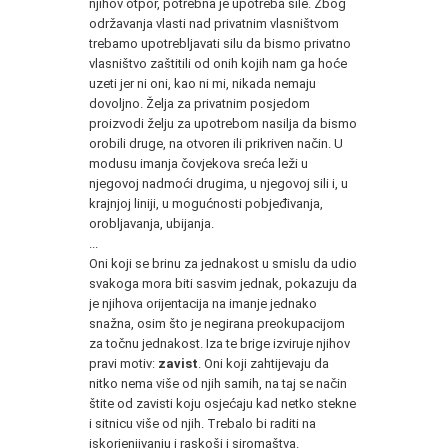
njihov otpor, potrebna je upotreba sile. Zbog
održavanja vlasti nad privatnim vlasništvom
trebamo upotrebljavati silu da bismo privatno
vlasništvo zaštitili od onih kojih nam ga hoće
uzeti jer ni oni, kao ni mi, nikada nemaju
dovoljno. Želja za privatnim posjedom
proizvodi želju za upotrebom nasilja da bismo
orobili druge, na otvoren ili prikriven način. U
modusu imanja čovjekova sreća leži u
njegovoj nadmoći drugima, u njegovoj sili i, u
krajnjoj liniji, u mogućnosti pobjeđivanja,
orobljavanja, ubijanja.
...
Oni koji se brinu za jednakost u smislu da udio
svakoga mora biti sasvim jednak, pokazuju da
je njihova orijentacija na imanje jednako
snažna, osim što je negirana preokupacijom
za točnu jednakost. Iza te brige izviruje njihov
pravi motiv:
zavist
. Oni koji zahtijevaju da
nitko nema više od njih samih, na taj se način
štite od zavisti koju osjećaju kad netko stekne
i sitnicu više od njih. Trebalo bi raditi na
iskorjenjivanju i raskoši i siromaštva.