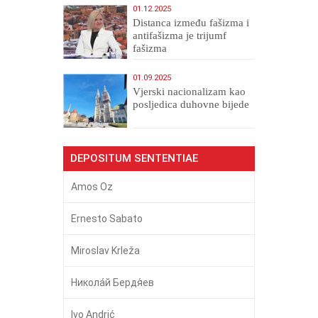
01.12.2025
Distanca između fašizma i
antifašizma je trijumf
fašizma
01.09.2025
​Vjerski nacionalizam kao
posljedica duhovne bijede
DEPOSITUM SENTENTIAE
Amos Oz
Ernesto Sabato
Miroslav Krleža
Никола́й Бердя́ев
Ivo Andrić