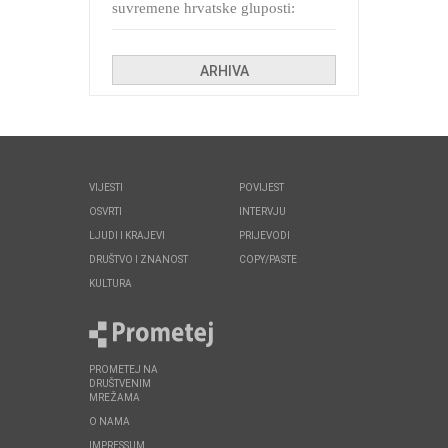
suvremene hrvatske gluposti:
Kolinda i ekipa o navijačkim
huliganima
ARHIVA
VIJESTI
POVIJEST
OSVRTI
INTERVJU
LJUDI I KRAJEVI
PRIJEVODI
DRUŠTVO I ZNANOST
COPY/PASTE
KULTURA
PROMETEJ NA
DRUŠTVENIM
MREŽAMA
O NAMA
IMPRESSUM