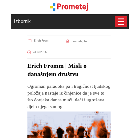
Izbornik
Erich Fromm
prometej.ba
23.03.2015
Erich Fromm | Misli o
današnjem društvu
Ogroman paradoks pa i tragičnost ljudskog
položaja nastaje iz činjenice da je sve to
što čovjeka danas muči, tlači i ugrožava,
djelo njega samog