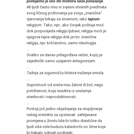
poštujemo je ono što motivira naše ponašanje
.
Ali ljudi često nisu ni svjesni stvarnih predmeta
svog ličnog poštovanja pa svoja „zvanična“
vjerovanja brkaju sa stvarnom, iako
tajnom
religijom. Tako, npr., ako čovjek poštuje moć
dok propovijeda religiju ljubavi, religija moći je
njegova tajna religija dok je tzv. zvanična
religija, npr. kršćanstvo, samo ideologija.
...
Svatko se danas prilagođava većini, kojoj je
zajednički samo uzajamni antagonizam.
...
Težnja za sigurnošću blokira traženje smisla.
...
Suprotnost od sreće nisu žalost ili bol, nego
potištenost, koja rezultira iz unutarnje
sterilnosti i neproduktivnosti.
...
Postoji još jedno objašnjenje za otupljivanje
našeg instinkta za opstanak: zahtijevane
promjene u životu bile bi toliko drastične da
ljudi više vole buduću katastrofu no žrtve koje
bi trebalo odmah podnijeti.