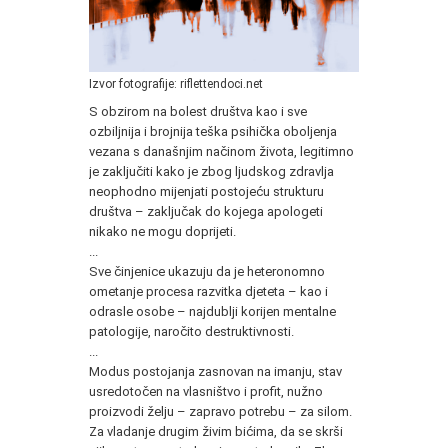
Izvor fotografije: riflettendoci.net
S obzirom na bolest društva kao i sve
ozbiljnija i brojnija teška psihička oboljenja
vezana s današnjim načinom života, legitimno
je zaključiti kako je zbog ljudskog zdravlja
neophodno mijenjati postojeću strukturu
društva – zaključak do kojega apologeti
nikako ne mogu doprijeti.
...
Sve činjenice ukazuju da je heteronomno
ometanje procesa razvitka djeteta – kao i
odrasle osobe – najdublji korijen mentalne
patologije, naročito destruktivnosti.
...
Modus postojanja zasnovan na imanju, stav
usredotočen na vlasništvo i profit, nužno
proizvodi želju – zapravo potrebu – za silom.
Za vladanje drugim živim bićima, da se skrši