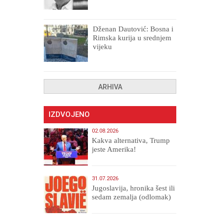
drugih, prokletih i
uništenih
Dženan Dautović: Bosna i
Rimska kurija u srednjem
vijeku
ARHIVA
IZDVOJENO
02.08.2026
Kakva alternativa, Trump
jeste Amerika!
31.07.2026
Jugoslavija, hronika šest ili
sedam zemalja (odlomak)