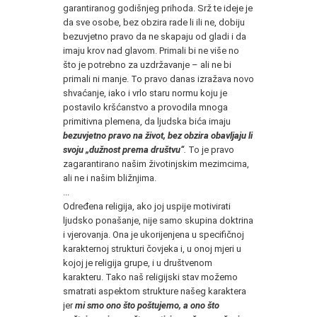
garantiranog godišnjeg prihoda. Srž te ideje je
da sve osobe, bez obzira rade li ili ne, dobiju
bezuvjetno pravo da ne skapaju od gladi i da
imaju krov nad glavom. Primali bi ne više no
što je potrebno za uzdržavanje – ali ne bi
primali ni manje. To pravo danas izražava novo
shvaćanje, iako i vrlo staru normu koju je
postavilo kršćanstvo a provodila mnoga
primitivna plemena, da ljudska bića imaju
bezuvjetno pravo na život, bez obzira obavljaju li
svoju „dužnost prema društvu“
.
To je pravo
zagarantirano našim životinjskim mezimcima,
ali ne i našim bližnjima.
...
Određena religija, ako joj uspije motivirati
ljudsko ponašanje, nije samo skupina doktrina
i vjerovanja. Ona je ukorijenjena u specifičnoj
karakternoj strukturi čovjeka i, u onoj mjeri u
kojoj je religija grupe, i u društvenom
karakteru. Tako naš religijski stav možemo
smatrati aspektom strukture našeg karaktera
jer
mi smo ono što poštujemo, a ono što