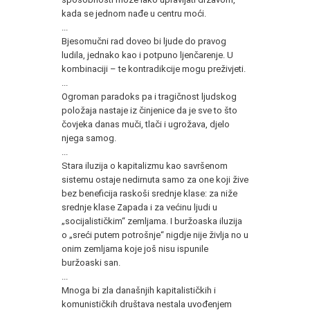
kada se jednom nađe u centru moći.
...
Bjesomučni rad doveo bi ljude do pravog
ludila, jednako kao i potpuno ljenčarenje. U
kombinaciji – te kontradikcije mogu preživjeti.
...
Ogroman paradoks pa i tragičnost ljudskog
položaja nastaje iz činjenice da je sve to što
čovjeka danas muči, tlači i ugrožava, djelo
njega samog.
...
Stara iluzija o kapitalizmu kao savršenom
sistemu ostaje nedirnuta samo za one koji žive
bez beneficija raskoši srednje klase: za niže
srednje klase Zapada i za većinu ljudi u
„socijalističkim“ zemljama. I buržoaska iluzija
o „sreći putem potrošnje“ nigdje nije življa no u
onim zemljama koje još nisu ispunile
buržoaski san.
...
Mnoga bi zla današnjih kapitalističkih i
komunističkih društava nestala uvođenjem