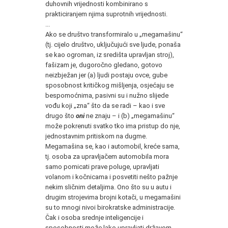
duhovnih vrijednosti kombinirano s
prakticiranjem njima suprotnih vrijednosti.
...
Ako se društvo transformiralo u „megamašinu“
(tj. cijelo društvo, uključujući sve ljude, ponaša
se kao ogroman, iz središta upravljan stroj),
fašizam je, dugoročno gledano, gotovo
neizbježan jer (a) ljudi postaju ovce, gube
sposobnost kritičkog mišljenja, osjećaju se
bespomoćnima, pasivni su i nužno slijede
vođu koji „zna“ što da se radi – kao i sve
drugo što
oni
ne znaju – i (b) „megamašinu“
može pokrenuti svatko tko ima pristup do nje,
jednostavnim pritiskom na dugme.
Megamašina se, kao i automobil, kreće sama,
tj. osoba za upravljačem automobila mora
samo pomicati prave poluge, upravljati
volanom i kočnicama i posvetiti nešto pažnje
nekim sličnim detaljima. Ono što su u autu i
drugim strojevima brojni kotači, u megamašini
su to mnogi nivoi birokratske administracije.
Čak i osoba srednje inteligencije i
sposobnosti može lako upravljati državom,