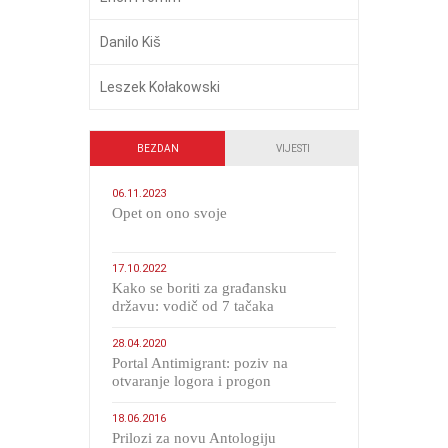
Danilo Kiš
Leszek Kołakowski
BEZDAN
VIJESTI
06.11.2023
​Opet on ono svoje
17.10.2022
Kako se boriti za građansku
državu: vodič od 7 tačaka
28.04.2020
Portal Antimigrant: poziv na
otvaranje logora i progon
migranata poput bijesnih kerova
18.06.2016
Prilozi za novu Antologiju