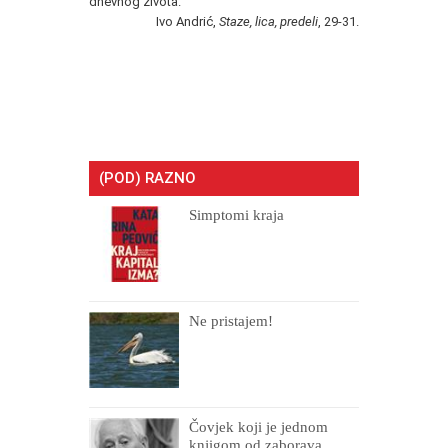
dnevnog života.
Ivo Andrić,
Staze, lica, predeli
, 29-31.
(POD) RAZNO
Simptomi kraja
Ne pristajem!
Čovjek koji je jednom
knjigom od zaborava