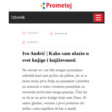
Izbornik
Ivo Andrić
prometej.ba
12.05.2014
Ivo Andrić | Kako sam ulazio u
svet knjige i književnosti
Ne sećam se i ne bih mogao pouzdano
odrediti kad sam počeo da pišem, jer se u
meni moja prva želja za pisanjem i potreba
za izrazom u toku vremena pomešala sa
stvarnim počecima moga pisanja. Čini mi
se da je uz prve knjige koje sam čitao, ili
samo gledao, vezana i prva pomisao da
nešto i sam napišem ili bar u mašti