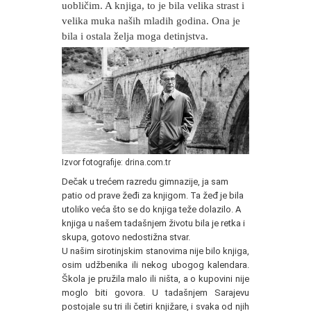
uobličim. A knjiga, to je bila velika strast i
velika muka naših mladih godina. Ona je
bila i ostala želja moga detinjstva.
Izvor fotografije: drina.com.tr
Dečak u trećem razredu gimnazije, ja sam
patio od prave žeđi za knjigom. Ta žeđ je bila
utoliko veća što se do knjiga teže dolazilo. A
knjiga u našem tadašnjem životu bila je retka i
skupa, gotovo nedostižna stvar.
U našim sirotinjskim stanovima nije bilo knjiga,
osim udžbenika ili nekog ubogog kalendara.
Škola je pružila malo ili ništa, a o kupovini nije
moglo biti govora. U tadašnjem Sarajevu
postojale su tri ili četiri knjižare, i svaka od njih