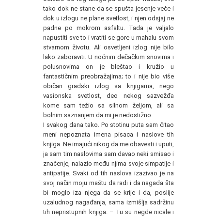
tako dok ne stane da se spušta jesenje veče i
dok u izlogu ne plane svetlost, i njen odsjaj ne
padne po mokrom asfaltu. Tada je valjalo
napustiti sve to i vratiti se gore u mahalu svom
stvarnom životu. Ali osvetljeni izlog nije bilo
lako zaboraviti. U noćnim dečačkim snovima i
polusnovima on je bleštao i kružio u
fantastičnim preobražajima; to i nije bio više
običan gradski izlog sa knjigama, nego
vasionska svetlost, deo nekog sazvežđa
kome sam težio sa silnom željom, ali sa
bolnim saznanjem da mi je nedostižno.
I svakog dana tako. Po stotinu puta sam čitao
meni nepoznata imena pisaca i naslove tih
knjiga. Ne imajući nikog da me obavesti i uputi,
ja sam tim naslovima sam davao neki smisao i
značenje, nalazio među njima svoje simpatije i
antipatije. Svaki od tih naslova izazivao je na
svoj način moju maštu da radi i da nagađa šta
bi moglo iza njega da se krije i da, poslije
uzaludnog nagađanja, sama izmišlja sadržinu
tih nepristupnih knjiga. – Tu su negde nicale i