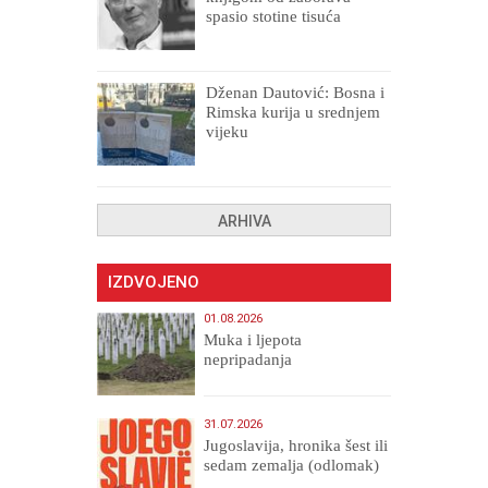
spasio stotine tisuća
drugih, prokletih i
uništenih
Dženan Dautović: Bosna i
Rimska kurija u srednjem
vijeku
ARHIVA
IZDVOJENO
01.08.2026
Muka i ljepota
nepripadanja
31.07.2026
Jugoslavija, hronika šest ili
sedam zemalja (odlomak)