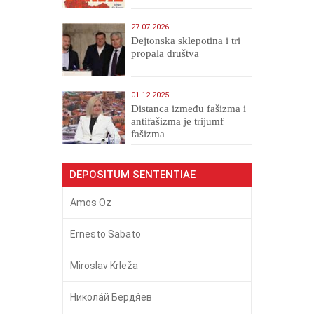
27.07.2026
Dejtonska sklepotina i tri
propala društva
01.12.2025
Distanca između fašizma i
antifašizma je trijumf
fašizma
DEPOSITUM SENTENTIAE
Amos Oz
Ernesto Sabato
Miroslav Krleža
Никола́й Бердя́ев