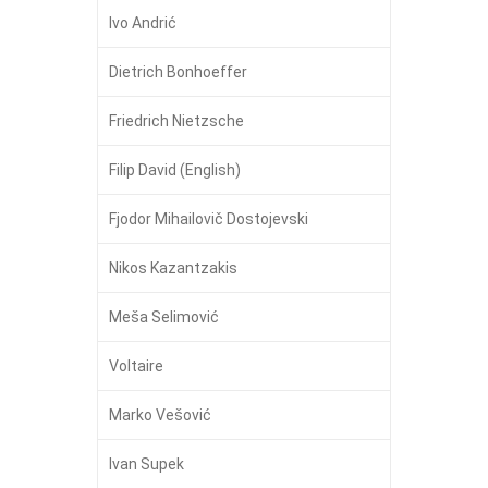
Ivo Andrić
Dietrich Bonhoeffer
Friedrich Nietzsche
Filip David (English)
Fjodor Mihailovič Dostojevski
Nikos Kazantzakis
Meša Selimović
Voltaire
Marko Vešović
Ivan Supek