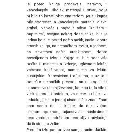
je pored knjiga prodavala, naravno, i
kancelarijski i školski materijal. U stvari, bolje
bi bilo to kazati obrnutim redom, jer su knjige
bile sporedan, a kancelarijski materijal glavni
artikal. Najveća i najbolja takva "knjižara i
papirnica", svojina nekog doseljenika, bila je
jedina koja je, pored nešto naših, imala i dosta
stranih knjiga, na nemačkom jeziku, u jednom,
na savremen način aranžiranom, dobro
osvetljenom izlogu. Knjige su bile ponajviše
bečka ili minhenska izdanja, uglavnom lakša,
zabavna književnost, namenjena za lektiru
austrijskim činovnicima i oficirima, a uz to i
ponešto nemačkih prevoda sa ruskog ili iz
skandinavskih književnosti, koje su tada bile u
velikoj modi. Uostalom, za mene su bile sve
jednake, jer ni o jednoj nisam ništa znao. Znao
sam samo da su knjige, da me svojom
sjajnom opremom, tajanstvenim naslovima i
nepoznatom sadržinom neodoljivo privlače, i
da ih strasno želim.
Pred tim izlogom proveo sam, u ranim đačkim