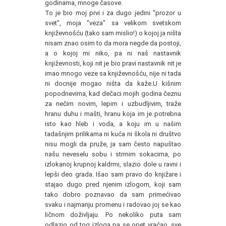
godinama, mnoge časove.
To je bio moj prvi i za dugo jedini "prozor u
svet", moja "veza" sa velikom svetskom
književnošću (tako sam mislio!) o kojoj ja ništa
nisam znao osim to da mora negde da postoji,
a o kojoj mi niko, pa ni naš nastavnik
književnosti, koji nit je bio pravi nastavnik nit je
imao mnogo veze sa književnošću, nije ni tada
ni docnije mogao ništa da kaže.U kišnim
popodnevima, kad dečaci mojih godina čeznu
za nečim novim, lepim i uzbudljivim, traže
hranu duhu i mašti, hranu koja im je potrebna
isto kao hleb i voda, a koju im u našim
tadašnjim prilikama ni kuća ni škola ni društvo
nisu mogli da pruže, ja sam često napuštao
našu neveselu sobu i strmim sokacima, po
izlokanoj krupnoj kaldrmi, slazio dole u ravni i
lepši deo grada. Išao sam pravo do knjižare i
stajao dugo pred njenim izlogom, koji sam
tako dobro poznavao da sam primećivao
svaku i najmanju promenu i radovao joj se kao
ličnom doživljaju. Po nekoliko puta sam
odlazio od tog izloga pa se opet vraćao, sve