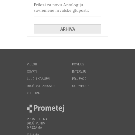
Prilozi za novu Antologiju
suvremene hrvatske gluposti:
Kolinda i ekipa o navijačkim
huliganima
ARHIVA
VIJESTI
POVIJEST
OSVRTI
INTERVJU
LJUDI I KRAJEVI
PRIJEVODI
DRUŠTVO I ZNANOST
COPY/PASTE
KULTURA
PROMETEJ NA
DRUŠTVENIM
MREŽAMA
O NAMA