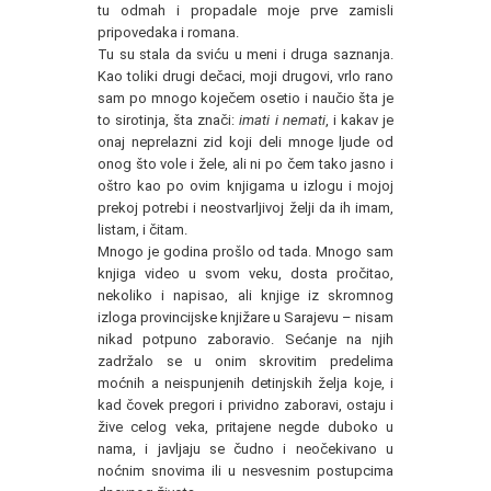
tu odmah i propadale moje prve zamisli
pripovedaka i romana.
Tu su stala da sviću u meni i druga saznanja.
Kao toliki drugi dečaci, moji drugovi, vrlo rano
sam po mnogo koječem osetio i naučio šta je
to sirotinja, šta znači:
imati
i
nemati
, i kakav je
onaj neprelazni zid koji deli mnoge ljude od
onog što vole i žele, ali ni po čem tako jasno i
oštro kao po ovim knjigama u izlogu i mojoj
prekoj potrebi i neostvarljivoj želji da ih imam,
listam, i čitam.
Mnogo je godina prošlo od tada. Mnogo sam
knjiga video u svom veku, dosta pročitao,
nekoliko i napisao, ali knjige iz skromnog
izloga provincijske knjižare u Sarajevu – nisam
nikad potpuno zaboravio. Sećanje na njih
zadržalo se u onim skrovitim predelima
moćnih a neispunjenih detinjskih želja koje, i
kad čovek pregori i prividno zaboravi, ostaju i
žive celog veka, pritajene negde duboko u
nama, i javljaju se čudno i neočekivano u
noćnim snovima ili u nesvesnim postupcima