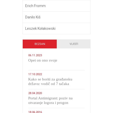
Erich Fromm
Danilo Kiš
Leszek Kołakowski
BEZDAN
VIJESTI
06.11.2023
​Opet on ono svoje
17.10.2022
Kako se boriti za građansku
državu: vodič od 7 tačaka
28.04.2020
Portal Antimigrant: poziv na
otvaranje logora i progon
migranata poput bijesnih kerova
18.06.2016