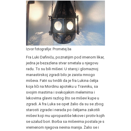
Izvor fotografije: Prometej.ba
Fra Luki Dafiniću, poznatijim pod imenom likar,
jedna je bezazlena stvar smetala u njegovu
radu. To su bili miševi. U staroj i glomaznoj
manastirskoj zgradi bilo je zaista mnogo
miševa. Fatri su tvrdili da je fra Lukina ćelija
koja liči na Mordinu apoteku u Travniku, sa
svojim mastima i svakojakim melemima i
lekovima glavni razlog što se miševi kupe u
zgradi. A fra Luka se opet žalio da su se zbog
starosti zgrade i nerada po ćelijama zakotili
miševi koji mu upropastiše lekove i protiv kojih
se uzalud bori. Borba sa miševima postala je s
vremenom njegova nevina manija. Žalio se i