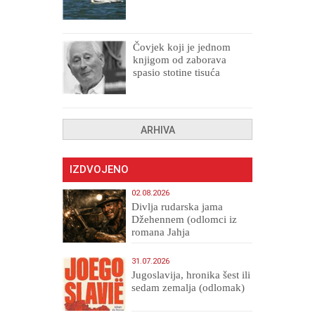
Čovjek koji je jednom
knjigom od zaborava
spasio stotine tisuća
drugih, prokletih i
uništenih
ARHIVA
IZDVOJENO
02.08.2026
Divlja rudarska jama
Džehennem (odlomci iz
romana Jahja
Veličanstveni)
31.07.2026
Jugoslavija, hronika šest ili
sedam zemalja (odlomak)