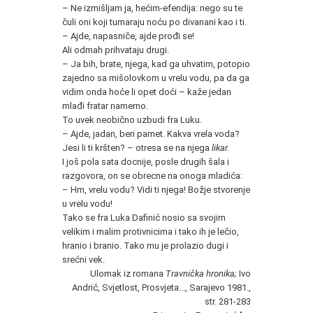
– Ne izmišljam ja, hećim-efendija: nego su te
čuli oni koji tumaraju noću po divanani kao i ti.
– Ajde, napasniče, ajde prođi se!
Ali odmah prihvataju drugi.
– Ja bih, brate, njega, kad ga uhvatim, potopio
zajedno sa mišolovkom u vrelu vodu, pa da ga
vidim onda hoće li opet doći – kaže jedan
mlađi fratar namerno.
To uvek neobično uzbudi fra Luku.
– Ajde, jadan, beri pamet. Kakva vrela voda?
Jesi li ti kršten? – otresa se na njega
likar.
I još pola sata docnije, posle drugih šala i
razgovora, on se obrecne na onoga mladića:
– Hm, vrelu vodu? Vidi ti njega! Božje stvorenje
u vrelu vodu!
Tako se fra Luka Dafinić nosio sa svojim
velikim i malim protivnicima i tako ih je lečio,
hranio i branio. Tako mu je prolazio dugi i
srećni vek.
Ulomak iz romana
Travnička hronika;
Ivo
Andrić, Svjetlost, Prosvjeta..., Sarajevo 1981.,
str. 281-283