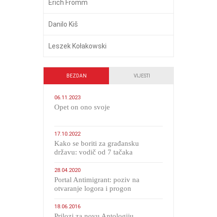
Erich Fromm
Danilo Kiš
Leszek Kołakowski
BEZDAN
VIJESTI
06.11.2023
​Opet on ono svoje
17.10.2022
Kako se boriti za građansku
državu: vodič od 7 tačaka
28.04.2020
Portal Antimigrant: poziv na
otvaranje logora i progon
migranata poput bijesnih kerova
18.06.2016
Prilozi za novu Antologiju