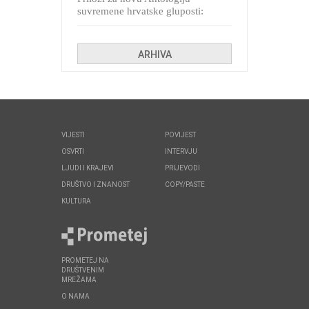
suvremene hrvatske gluposti:
Kolinda i ekipa o navijačkim
huliganima
ARHIVA
VIJESTI
POVIJEST
OSVRTI
INTERVJU
LJUDI I KRAJEVI
PRIJEVODI
DRUŠTVO I ZNANOST
COPY/PASTE
KULTURA
PROMETEJ NA
DRUŠTVENIM
MREŽAMA
O NAMA