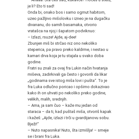
je li? Eto ti sad!
Onda bi, onako bos i samo ogrnut habitom,
uzeo pažljivo mišolovku i izneo je na dugačku
divananu, do samih basamaka, otvorio
vratašca na njoj i šapatom podviknuo:
– Izlazi, rsuze! Ajde, aj-dee!
Zbunjen miš bi strčao niz ono nekoliko
steperica, pa pravo preko kaldrme, i nestao u
kamari drva koja je tu stajala u svako doba
godine.
Fratri su znali za ovaj fra Lukin način hvatanja
miševa, zadirkivali ga često i govorili da likar
„godinama sve istog miša lovi i pušta“. To je
fra Luka odlučno poricao i opširno dokazivao
kako ih on uhvati po nekoliko preko godine,
velikih, malih, srednjih.
– Ama, ja sam čuo – kaže mu jedan od
staraca – da ti, kad puštaš miša, otvoriš kapak
i kažeš: „Ajde, izlazi i trči u gvardijanovu sobu.
Bježi!“
– Nuto napasnika! Nuto, šta izmišlja! – smeje
se i brani fra Luka.