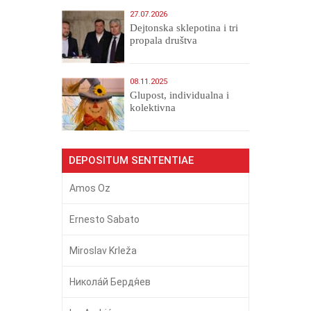
27.07.2026
Dejtonska sklepotina i tri
propala društva
08.11.2025
Glupost, individualna i
kolektivna
DEPOSITUM SENTENTIAE
Amos Oz
Ernesto Sabato
Miroslav Krleža
Никола́й Бердя́ев