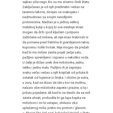
vajkao više nego što su mu stvarno činili štetu.
Zaključavao je od njih predmete i vešao na
tavanicu lekove, dovijao se svakojako i
nadmudrivao sa svojim nevidljivim
protivnicima. Maštao je o jednoj velikoj
metalnoj kutiji u kojoj bi sve vrednije stvari
mogao da drži i pod ključem i potpuno
zaštićene od miševa, ali nije imao hrabrosti ni
da pomene pred fratrima ili gvardijanom takvu
kupovinu i toliki trošak. Nije mogao da prežali
kad bi mu miševi zaista pojeli zečje salo,
pažljivo spremljeno i isprano u nekoliko voda.
U ćeliji je držao uvek dve mišolovke, jednu
veliku i jednu malu. Pažljivo ih je zapinjao
svako veče i vešao u njih krajičak od pršute ili
ostatak od lojanice iz čiraka. I obično je sutra,
u zoru, kad se dizao da ide u kor na molitvu,
nalazio obe mišolovke zapete i prazne, a loj i
pršutu pojedene. Ali kad bi se desilo da se miš
zaista uhvati, probudila bi ga lupa kapka na
mišolovci i on bi ustajao, obilazio oko
uplašenog miša, pretio mu prstom i glavom.
– Ahaaa! Sta ćeš sad, kukavče? Hoćeš u štetu,