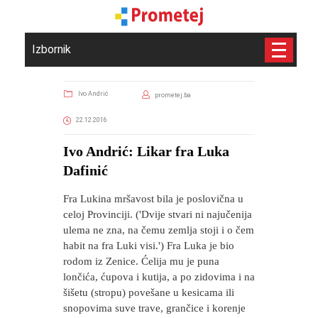
Izbornik
Ivo Andrić
prometej.ba
22.12.2016
Ivo Andrić: Likar fra Luka
Dafinić
Fra Lukina mršavost bila je poslovična u
celoj Provinciji. ('Dvije stvari ni najučenija
ulema ne zna, na čemu zemlja stoji i o čem
habit na fra Luki visi.') Fra Luka je bio
rodom iz Zenice. Ćelija mu je puna
lončića, ćupova i kutija, a po zidovima i na
šišetu (stropu) povešane u kesicama ili
snopovima suve trave, grančice i korenje