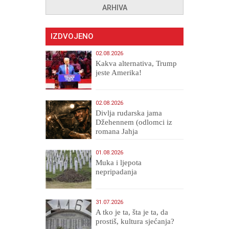
ARHIVA
IZDVOJENO
02.08.2026
Kakva alternativa, Trump
jeste Amerika!
02.08.2026
Divlja rudarska jama
Džehennem (odlomci iz
romana Jahja
Veličanstveni)
01.08.2026
Muka i ljepota
nepripadanja
31.07.2026
A tko je ta, šta je ta, da
prostiš, kultura sjećanja?