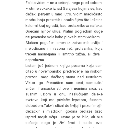
Zaista vidim – ne u sećanju nego pred sobom!
– strme sokake iznad Sarajeva kojima se, kao
dečak, penjem u rano jutro. Vidim magličasto
modru boju prezrelih i opalih šljiva što leže na
kaldrmi kraj ogradâ, kao prolaznikova nafaka.
Osećam njihov ukus. Pratim pogledom duge
niti jesenske svile kako plove bistrim vidikom.
Slušam prigušen smeh iz zatvorenih avlija i
melodioznu i misaonu reč prolaznika, koja
treperi nasmejana ili smrtno tužna, ali živa i
neprolazna.
Listam još jednom knjigu pesama koju sam
čitao u novembarsko predvečerje, na niskom
prozoru mog đačkog stana nad Bistrikom.
Viktor Igo. Prepušten sam sebi, samoučki
sričem francuske stihove, i nemirna srca, sa
suznim uzlom u grlu, naslućujem daleke
svetove koji me privlače lepotom, širinom,
slobodom.Takvi i slični doživljaji i prizori mojih
dečačkih i mladićkih godina prolaze brzo
ispred mojih očiju. Davno je to bilo, ali nije
sećanje nego je živi život. I sada, evo,