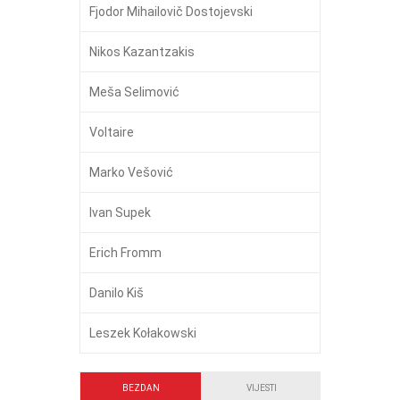
Fjodor Mihailovič Dostojevski
Nikos Kazantzakis
Meša Selimović
Voltaire
Marko Vešović
Ivan Supek
Erich Fromm
Danilo Kiš
Leszek Kołakowski
BEZDAN
VIJESTI