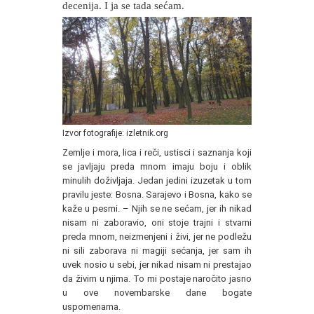
decenija. I ja se tada sećam.
Izvor fotografije: izletnik.org
Zemlje i mora, lica i reči, ustisci i saznanja koji
se javljaju preda mnom imaju boju i oblik
minulih doživljaja. Jedan jedini izuzetak u tom
pravilu jeste: Bosna. Sarajevo i Bosna, kako se
kaže u pesmi. – Njih se ne sećam, jer ih nikad
nisam ni zaboravio, oni stoje trajni i stvarni
preda mnom, neizmenjeni i živi, jer ne podležu
ni sili zaborava ni magiji sećanja, jer sam ih
uvek nosio u sebi, jer nikad nisam ni prestajao
da živim u njima. To mi postaje naročito jasno
u ove novembarske dane bogate
uspomenama.