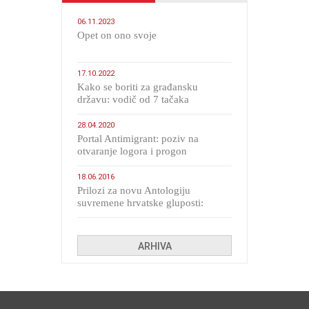
06.11.2023
​Opet on ono svoje
17.10.2022
Kako se boriti za građansku
državu: vodič od 7 tačaka
28.04.2020
Portal Antimigrant: poziv na
otvaranje logora i progon
migranata poput bijesnih kerova
18.06.2016
Prilozi za novu Antologiju
suvremene hrvatske gluposti:
Kolinda i ekipa o navijačkim
huliganima
ARHIVA