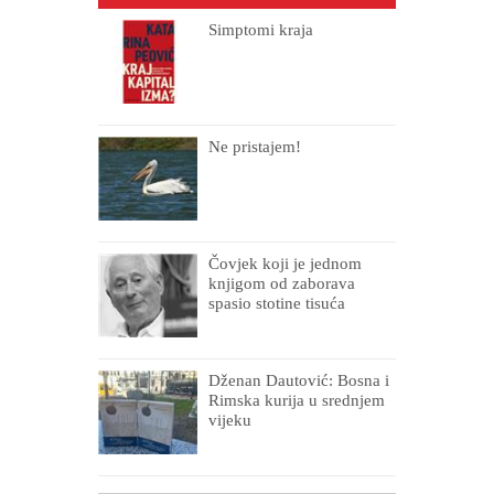
Simptomi kraja
Ne pristajem!
Čovjek koji je jednom
knjigom od zaborava
spasio stotine tisuća
drugih, prokletih i
uništenih
Dženan Dautović: Bosna i
Rimska kurija u srednjem
vijeku