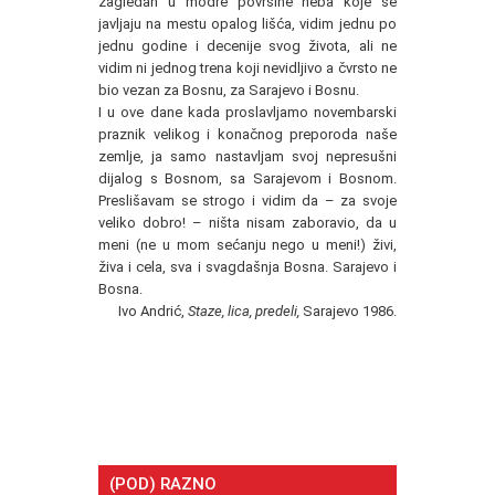
zagledan u modre površine neba koje se
javljaju na mestu opalog lišća, vidim jednu po
jednu godine i decenije svog života, ali ne
vidim ni jednog trena koji nevidljivo a čvrsto ne
bio vezan za Bosnu, za Sarajevo i Bosnu.
I u ove dane kada proslavljamo novembarski
praznik velikog i konačnog preporoda naše
zemlje, ja samo nastavljam svoj nepresušni
dijalog s Bosnom, sa Sarajevom i Bosnom.
Preslišavam se strogo i vidim da – za svoje
veliko dobro! – ništa nisam zaboravio, da u
meni (ne u mom sećanju nego u meni!) živi,
živa i cela, sva i svagdašnja Bosna. Sarajevo i
Bosna.
Ivo Andrić,
Staze, lica, predeli,
Sarajevo 1986.
(POD) RAZNO