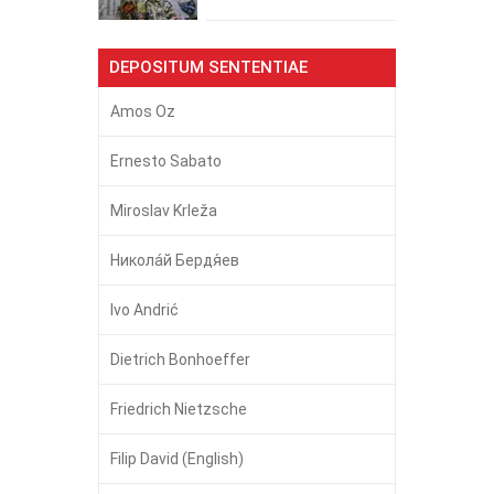
DEPOSITUM SENTENTIAE
Amos Oz
Ernesto Sabato
Miroslav Krleža
Никола́й Бердя́ев
Ivo Andrić
Dietrich Bonhoeffer
Friedrich Nietzsche
Filip David (English)