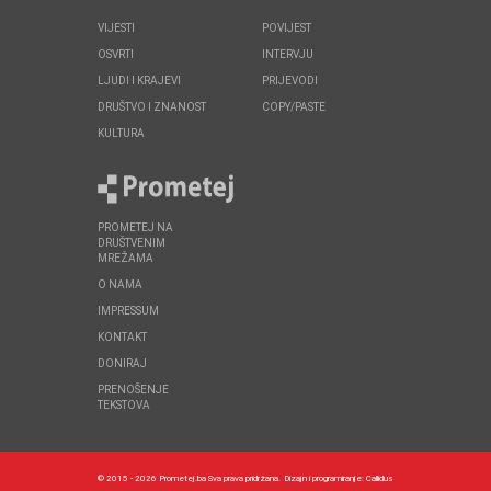
VIJESTI
POVIJEST
OSVRTI
INTERVJU
LJUDI I KRAJEVI
PRIJEVODI
DRUŠTVO I ZNANOST
COPY/PASTE
KULTURA
PROMETEJ NA
DRUŠTVENIM
MREŽAMA
O NAMA
IMPRESSUM
KONTAKT
DONIRAJ
PRENOŠENJE
TEKSTOVA
© 2015 - 2026 Prometej.ba Sva prava pridržana.
Dizajn i programiranje:
Callidus