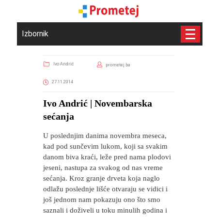
Izbornik
Ivo Andrić
prometej.ba
27.11.2014
Ivo Andrić | Novembarska
sećanja
U poslednjim danima novembra meseca,
kad pod sunčevim lukom, koji sa svakim
danom biva kraći, leže pred nama plodovi
jeseni, nastupa za svakog od nas vreme
sećanja. Kroz granje drveta koja naglo
odlažu poslednje lišće otvaraju se vidici i
još jednom nam pokazuju ono što smo
saznali i doživeli u toku minulih godina i