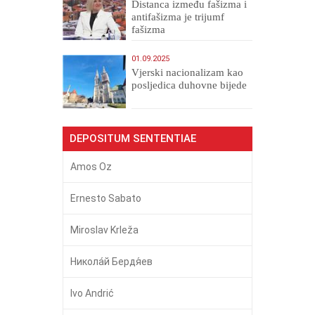
Distanca između fašizma i
antifašizma je trijumf
fašizma
01.09.2025
​Vjerski nacionalizam kao
posljedica duhovne bijede
DEPOSITUM SENTENTIAE
Amos Oz
Ernesto Sabato
Miroslav Krleža
Никола́й Бердя́ев
Ivo Andrić