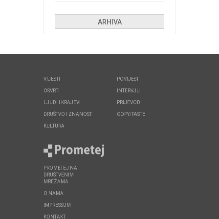
Kolinda i ekipa o navijačkim
huliganima
ARHIVA
VIJESTI
POVIJEST
OSVRTI
INTERVJU
LJUDI I KRAJEVI
PRIJEVODI
DRUŠTVO I ZNANOST
COPY/PASTE
KULTURA
PROMETEJ NA
DRUŠTVENIM
MREŽAMA
O NAMA
IMPRESSUM
KONTAKT