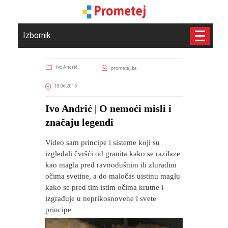
Izbornik
Ivo Andrić
prometej.ba
18.06.2015
Ivo Andrić | O nemoći misli i
značaju legendi
Video sam principe i sisteme koji su
izgledali čvršći od granita kako se razilaze
kao magla pred ravnodušnim ili zluradim
očima svetine, a do maločas uistinu maglu
kako se pred tim istim očima krutne i
izgrađuje u neprikosnovene i svete
principe