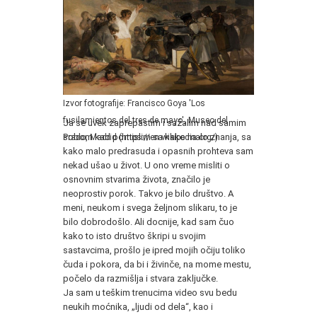
Izvor fotografije: Francisco Goya 'Los
fusilamientos del tres de mayo', Museo del
Ja se uvek zaprepastim i sažalim nad samim
sobom kad pomislim sa kako malo znanja, sa
Prado, Madrid (https://en.wikipedia.org/​)
kako malo predrasuda i opasnih prohteva sam
nekad ušao u život. U ono vreme misliti o
osnovnim stvarima života, značilo je
neoprostiv porok. Takvo je bilo društvo. A
meni, neukom i svega željnom slikaru, to je
bilo dobrodošlo. Ali docnije, kad sam čuo
kako to isto društvo škripi u svojim
sastavcima, prošlo je ipred mojih očiju toliko
čuda i pokora, da bi i živinče, na mome mestu,
počelo da razmišlja i stvara zaključke.
Ja sam u teškim trenucima video svu bedu
neukih moćnika, „ljudi od dela“, kao i