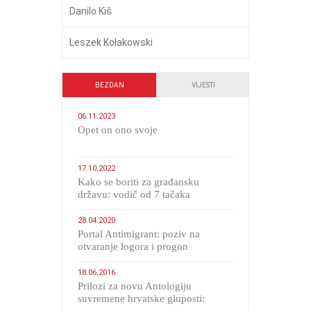
Danilo Kiš
Leszek Kołakowski
BEZDAN
VIJESTI
06.11.2023
​Opet on ono svoje
17.10.2022
Kako se boriti za građansku
državu: vodič od 7 tačaka
28.04.2020
Portal Antimigrant: poziv na
otvaranje logora i progon
migranata poput bijesnih kerova
18.06.2016
Prilozi za novu Antologiju
suvremene hrvatske gluposti: