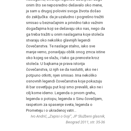
onim što se neposredno dešavalo oko mene,
ja sam u drugoj polovini svoga života došao
do zaključka: da je uzaludno i pogrešno tražiti
smisao u beznačajnim a prividno tako važnim
događajima koji se dešavaju oko nas, nego da
ga treba tražiti u onim naslagama koje stoleća
stvaraju oko nekoliko glavnijih legendi
čovečanstva. Te naslage stalno, iako sve
manje verno, ponavljaju oblik onog zrnca istine
oko kojeg se slažu, i tako ga prenoste kroz
stoleća. U bajkama je prava istorija
čovečanstva, iz njih se da naslutiti, ako ne i
potpuno otkriti, njen smisao. Ima nekoliko
osnovnih legendi čovečanstva koje pokazuju
ili bar osvetljuju put koji smo prevalili, ako ne i
cilj kome idemo. Legenda o prvom grehu,
legenda o potopu, legenda o Sinu čovečijem,
raspetom za spasenje sveta, legenda o
Prometeju i o ukradenoj vatri...
Ivo Andrić, „Zapisi o Goji“, JP Službeni glasnik,
Beograd 2011, str. 35-36