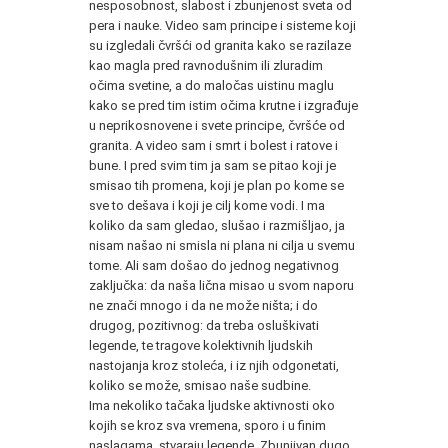
nesposobnost, slabost i zbunjenost sveta od
pera i nauke. Video sam principe i sisteme koji
su izgledali čvršći od granita kako se razilaze
kao magla pred ravnodušnim ili zluradim
očima svetine, a do maločas uistinu maglu
kako se pred tim istim očima krutne i izgrađuje
u neprikosnovene i svete principe, čvršće od
granita. A video sam i smrt i bolest i ratove i
bune. I pred svim tim ja sam se pitao koji je
smisao tih promena, koji je plan po kome se
sve to dešava i koji je cilj kome vodi. I ma
koliko da sam gledao, slušao i razmišljao, ja
nisam našao ni smisla ni plana ni cilja u svemu
tome. Ali sam došao do jednog negativnog
zaključka: da naša lična misao u svom naporu
ne znači mnogo i da ne može ništa; i do
drugog, pozitivnog: da treba osluškivati
legende, te tragove kolektivnih ljudskih
nastojanja kroz stoleća, i iz njih odgonetati,
koliko se može, smisao naše sudbine.
Ima nekoliko tačaka ljudske aktivnosti oko
kojih se kroz sva vremena, sporo i u finim
naslagama, stvaraju legende. Zbunjivan dugo