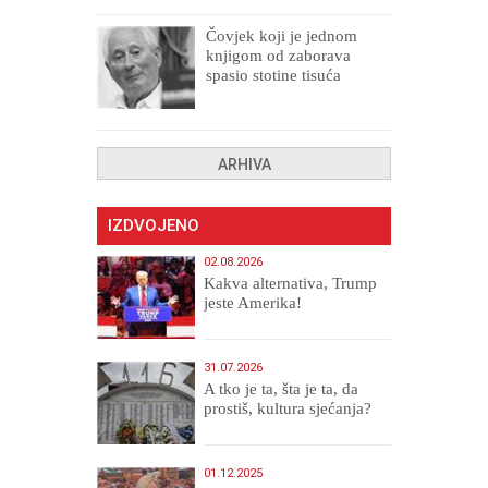
Čovjek koji je jednom
knjigom od zaborava
spasio stotine tisuća
drugih, prokletih i
uništenih
ARHIVA
IZDVOJENO
02.08.2026
Kakva alternativa, Trump
jeste Amerika!
31.07.2026
A tko je ta, šta je ta, da
prostiš, kultura sjećanja?
01.12.2025