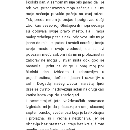
školski dan. A samom mi nije bilo jasno da li je
tek ovaj prizor izazvao moja sećanja ili su mi
moja sećanja privukla pažnju na ovaj prizor.
Tek, preda mnom je brujao i poigravao dečji
zbor kao veseo roj. Gledajući ih moja sećanja
su dobivala svoje pravo mesto. Pa i moja
malopređašnja pitanja neki odgovor. Bilo mi je
jasno da minule godine i nestali naraštaji imaju
svoje mesto i svoju vrednost, da su svi
povezani među sobom i da im ni prolaznost ni
zaborav ne mogu u stvari ništa dok god se
nastavljaju jedni na druge. I onaj moj prvi
školski dan, izbledeo i zaboravljen u
pojedinostima, dođe mi jasan i razumljiv u
celini. Događaji našeg života i naraštaji ljudi
drže se čvrsto i nadovezuju jedan na drugi kao
karike lanca koji ide u nedogled.
I posmatrajući jato voždovačkih osnovaca
izgledalo mi je da prisustvujem onoj slućenoj
septembarskoj svečanosti koja je kratkotrajna
i prolazna, ali i večna i neizbrisiva, jer se
obnavlja bez prestanka i traje bez kraja, širom
zemlje, iz naraštaja u naraštaj.