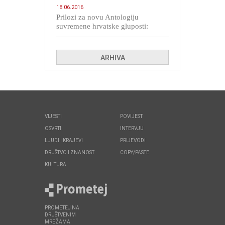
18.06.2016
Prilozi za novu Antologiju
suvremene hrvatske gluposti:
Kolinda i ekipa o navijačkim
huliganima
ARHIVA
VIJESTI
POVIJEST
OSVRTI
INTERVJU
LJUDI I KRAJEVI
PRIJEVODI
DRUŠTVO I ZNANOST
COPY/PASTE
KULTURA
PROMETEJ NA
DRUŠTVENIM
MREŽAMA