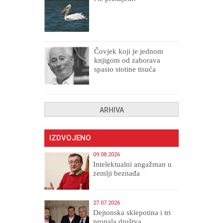
Čovjek koji je jednom
knjigom od zaborava
spasio stotine tisuća
drugih, prokletih i
uništenih
ARHIVA
IZDVOJENO
09.08.2026
Intelektualni angažman u
zemlji beznađa
27.07.2026
Dejtonska sklepotina i tri
propala društva