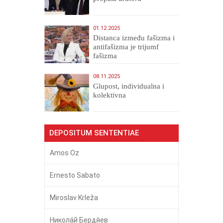
01.12.2025
Distanca između fašizma i
antifašizma je trijumf
fašizma
08.11.2025
Glupost, individualna i
kolektivna
DEPOSITUM SENTENTIAE
Amos Oz
Ernesto Sabato
Miroslav Krleža
Никола́й Бердя́ев