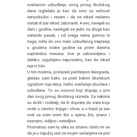
svečanom uzbuđenju onog prvog školskog
dana izgledalo je kao da smo za večnost
nerazdruživi i vezani i da se nikad nećemo
rastati ili bar nikad zaboraviti. A evo, navejali su
dani i godine, naslagali se jedni na druge kao
saharski pesak, i od svega nema gotovo ni
traga, ništa do ovo malo uzbuđenog treptanja
u grudima svake godine sa prvim danima
septembra meseca. Sve je zaboravljeno i
daleko, izgubljeno nepovratno, kao da nikad
nije ni bilo.
U tim mislima, prolazeći periferijom Beograda,
gledao sam kako se pred belom školskom
zgradom roje deca, nešto svečanije obučena i
uzbuđena. To su osnovci koji stupaju u prvi
dan svog prvog školskog razreda. Sa nekima
su došli i roditelji, da ih doprate do vrata koja
vode u carstvo knjige i slova, a u knjizi je sav
svet sa svim onim što u njemu živi, znano i
neznano, vidljivo i nevidljivo.
Posmatrao sam tu sliku sa strane i činilo mi se
da je u najužoj vezi sa mojim sećanjima na prvi