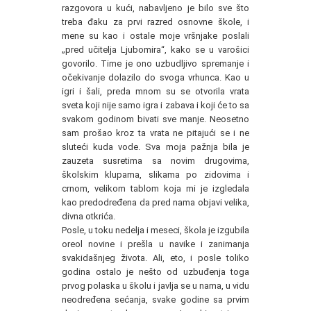
razgovora u kući, nabavljeno je bilo sve što
treba đaku za prvi razred osnovne škole, i
mene su kao i ostale moje vršnjake poslali
„pred učitelja Ljubomira“, kako se u varošici
govorilo. Time je ono uzbudljivo spremanje i
očekivanje dolazilo do svoga vrhunca. Kao u
igri i šali, preda mnom su se otvorila vrata
sveta koji nije samo igra i zabava i koji će to sa
svakom godinom bivati sve manje. Neosetno
sam prošao kroz ta vrata ne pitajući se i ne
sluteći kuda vode. Sva moja pažnja bila je
zauzeta susretima sa novim drugovima,
školskim klupama, slikama po zidovima i
crnom, velikom tablom koja mi je izgledala
kao predodređena da pred nama objavi velika,
divna otkrića.
Posle, u toku nedelja i meseci, škola je izgubila
oreol novine i prešla u navike i zanimanja
svakidašnjeg života. Ali, eto, i posle toliko
godina ostalo je nešto od uzbuđenja toga
prvog polaska u školu i javlja se u nama, u vidu
neodređena sećanja, svake godine sa prvim