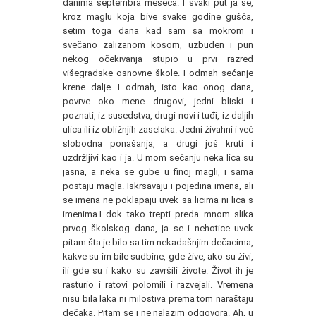
danima septembra meseca. I svaki put ja se,
kroz maglu koja bive svake godine gušća,
setim toga dana kad sam sa mokrom i
svečano zalizanom kosom, uzbuđen i pun
nekog očekivanja stupio u prvi razred
višegradske osnovne škole. I odmah sećanje
krene dalje. I odmah, isto kao onog dana,
povrve oko mene drugovi, jedni bliski i
poznati, iz susedstva, drugi novi i tuđi, iz daljih
ulica ili iz obližnjih zaselaka. Jedni živahni i već
slobodna ponašanja, a drugi još kruti i
uzdržljivi kao i ja. U mom sećanju neka lica su
jasna, a neka se gube u finoj magli, i sama
postaju magla. Iskrsavaju i pojedina imena, ali
se imena ne poklapaju uvek sa licima ni lica s
imenima.I dok tako trepti preda mnom slika
prvog školskog dana, ja se i nehotice uvek
pitam šta je bilo sa tim nekadašnjim dečacima,
kakve su im bile sudbine, gde žive, ako su živi,
ili gde su i kako su završili živote. Život ih je
rasturio i ratovi polomili i razvejali. Vremena
nisu bila laka ni milostiva prema tom naraštaju
dečaka. Pitam se i ne nalazim odgovora. Ah, u