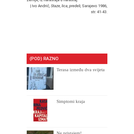
|
Ivo Andrić,
Staze, lica, predeli,
Sarajevo 1986,
str. 41-43.
(POD) RAZNO
Terasa između dva svijeta
Simptomi kraja
Ne pristajem!