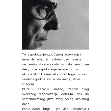
To raspoloženje uzbuđenog iščekivanja i
nejasnih nada drži me dobar deo meseca
septembra. A kako se obično ništa naročito ne
desi, moje raspoloženje se ugasi s prvim
oktobarskim kišama. Ali i pored toga ono će
se iduće godine javiti u isto vreme, istom
snagom.
Idući u sećanju unazad, tragom ovog
svečanog raspoloženja, dolazim uvek do
septembarskog jutra svog prvog školskog
dana.
Posle dosta briga i još više uzbuđenja i