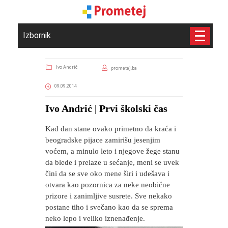
Izbornik
Ivo Andrić
prometej.ba
09.09.2014
Ivo Andrić | Prvi školski čas
Kad dan stane ovako primetno da kraća i
beogradske pijace zamirišu jesenjim
voćem, a minulo leto i njegove žege stanu
da blede i prelaze u sećanje, meni se uvek
čini da se sve oko mene širi i udešava i
otvara kao pozornica za neke neobične
prizore i zanimljive susrete. Sve nekako
postane tiho i svečano kao da se sprema
neko lepo i veliko iznenađenje.