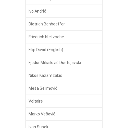
Ivo Andrić
Dietrich Bonhoeffer
Friedrich Nietzsche
Filip David (English)
Fjodor Mihailovič Dostojevski
Nikos Kazantzakis
Meša Selimović
Voltaire
Marko Vešović
Ivan Supek