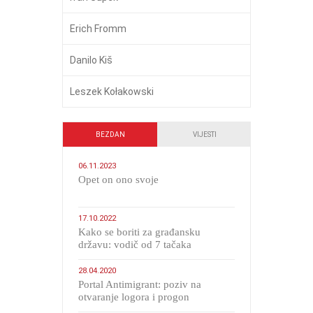
Erich Fromm
Danilo Kiš
Leszek Kołakowski
BEZDAN
VIJESTI
06.11.2023
​Opet on ono svoje
17.10.2022
Kako se boriti za građansku
državu: vodič od 7 tačaka
28.04.2020
Portal Antimigrant: poziv na
otvaranje logora i progon
migranata poput bijesnih kerova