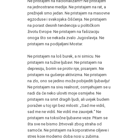
Ne pristajem na nacionalizam!!! Ne pristajem
na jednostrane medije. Ne pristajem na rat, a
preživjeli smo jedan. Ne pristajem na masovne
egzoduse i svakojaka čišćenja. Ne pristajem
na porast desnih tendencija u političkom
životu Evrope. Ne pristajem na fašizaciju
onoga što se nekada zvalo Jugoslavija. Ne
pristajem na podijeljeni Mostar.
Ne pristajem na loš burek, a ni sirnicu. Ne
pristajem na tužne ljubavi. Ne pristajem na
depresiju, borim se protiv nje, pisanjem. Ne
pristajem na gušenje aktivizma. Ne pristajem
na zlo, ono se jedino može pobijediti ljubavlju!
Ne pristajem na sivu realnost, osmjehujem se u
nadi da će neko uloviti moje osmijehe. Ne
pristajem na smrt dragih ljudi, ali uvijek budem
poražen u toj igri bez milosti: „Sad me vidiš,
sad me ne vidiš. Ne vidiš me zauvijek.“ Ne
pristajem na toksične ljubavne veze. Pitam se
šta sve ne bismo žrtvovali zbog straha od
samoće. Ne pristajem na korporativne ciljeve i
stres koje moderno doba nosi u zubima.