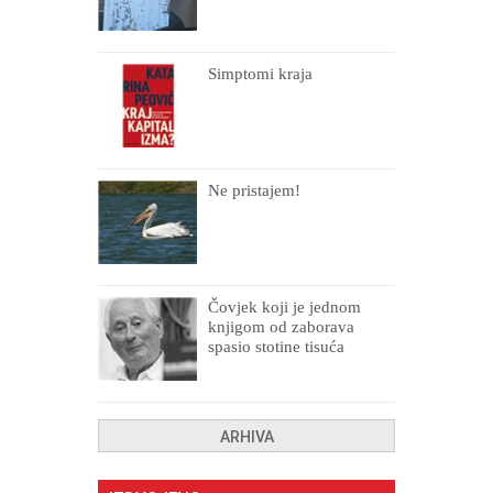
Simptomi kraja
Ne pristajem!
Čovjek koji je jednom
knjigom od zaborava
spasio stotine tisuća
drugih, prokletih i
uništenih
ARHIVA