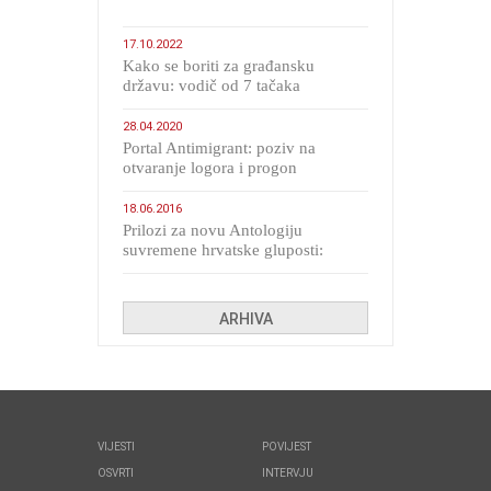
17.10.2022
Kako se boriti za građansku
državu: vodič od 7 tačaka
28.04.2020
Portal Antimigrant: poziv na
otvaranje logora i progon
migranata poput bijesnih kerova
18.06.2016
Prilozi za novu Antologiju
suvremene hrvatske gluposti:
Kolinda i ekipa o navijačkim
huliganima
ARHIVA
VIJESTI
POVIJEST
OSVRTI
INTERVJU