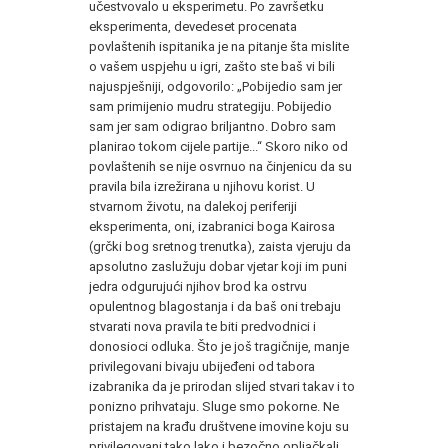
učestvovalo u eksperimetu. Po završetku
eksperimenta, devedeset procenata
povlaštenih ispitanika je na pitanje šta mislite
o vašem uspjehu u igri, zašto ste baš vi bili
najuspješniji, odgovorilo: „Pobijedio sam jer
sam primijenio mudru strategiju. Pobijedio
sam jer sam odigrao briljantno. Dobro sam
planirao tokom cijele partije...“ Skoro niko od
povlaštenih se nije osvrnuo na činjenicu da su
pravila bila izrežirana u njihovu korist. U
stvarnom životu, na dalekoj periferiji
eksperimenta, oni, izabranici boga Kairosa
(grčki bog sretnog trenutka), zaista vjeruju da
apsolutno zaslužuju dobar vjetar koji im puni
jedra odgurujući njihov brod ka ostrvu
opulentnog blagostanja i da baš oni trebaju
stvarati nova pravila te biti predvodnici i
donosioci odluka. Što je još tragičnije, manje
privilegovani bivaju ubijeđeni od tabora
izabranika da je prirodan slijed stvari takav i to
ponizno prihvataju. Sluge smo pokorne. Ne
pristajem na krađu društvene imovine koju su
privilegovani tako lako i bezočno opljačkali.