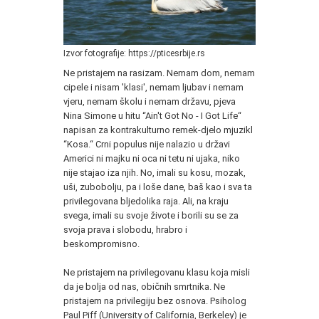
Izvor fotografije: https://pticesrbije.rs
Ne pristajem na rasizam. Nemam dom, nemam
cipele i nisam 'klasi', nemam ljubav i nemam
vjeru, nemam školu i nemam državu, pjeva
Nina Simone u hitu “Ain't Got No - I Got Life“
napisan za kontrakulturno remek-djelo mjuzikl
“Kosa.“ Crni populus nije nalazio u državi
Americi ni majku ni oca ni tetu ni ujaka, niko
nije stajao iza njih. No, imali su kosu, mozak,
uši, zubobolju, pa i loše dane, baš kao i sva ta
privilegovana bljedolika raja. Ali, na kraju
svega, imali su svoje živote i borili su se za
svoja prava i slobodu, hrabro i
beskompromisno.
Ne pristajem na privilegovanu klasu koja misli
da je bolja od nas, običnih smrtnika. Ne
pristajem na privilegiju bez osnova. Psiholog
Paul Piff (University of California, Berkeley) je