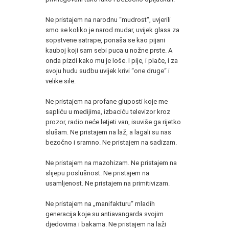
Ne pristajem na narodnu “mudrost“, uvjerili
smo se koliko je narod mudar, uvijek glasa za
sopstvene satrape, ponaša se kao pijani
kauboj koji sam sebi puca u nožne prste. A
onda pizdi kako mu je loše. I pije, i plače, i za
svoju hudu sudbu uvijek krivi “one druge“ i
velike sile.
Ne pristajem na profane gluposti koje me
sapliću u medijima, izbaciću televizor kroz
prozor, radio neće letjeti van, isuviše ga rijetko
slušam. Ne pristajem na laž, a lagali su nas
bezočno i sramno. Ne pristajem na sadizam.
Ne pristajem na mazohizam. Ne pristajem na
slijepu poslušnost. Ne pristajem na
usamljenost. Ne pristajem na primitivizam.
Ne pristajem na „manifakturu“ mladih
generacija koje su antiavangarda svojim
djedovima i bakama. Ne pristajem na laži