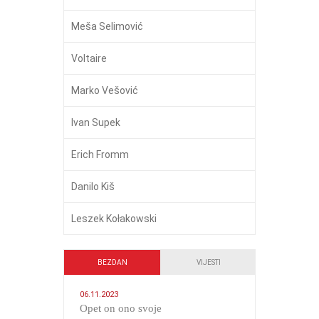
Meša Selimović
Voltaire
Marko Vešović
Ivan Supek
Erich Fromm
Danilo Kiš
Leszek Kołakowski
BEZDAN
VIJESTI
06.11.2023
​Opet on ono svoje