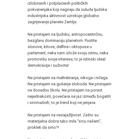
izlobiranih i potplaćenih političkih
pokvarenjaka koji negiraju da suluda ljudska
industrijska aktivnost uzrokuje globalno
zagrijevanje planete Zemlje.
Ne pristajem na ljudsku, antropocentričnu,
bezglavu dominaciju planetom. Pustite
slonove, kitove, delfine i oktopuse u
parlament, neka nam izlože svoju istinu, neka
promovišu svoje interese, to je istinski ideal
demokracije i suživota!
Ne pristajem na maltretiranja, nikoga i ničega.
Ne pristajem na gušenje sloboda. Ne pristajem
na dosadnu školu. Ne pristajem na porast
nejednakosti, povećava se jaz između bogatih
i siromašnih, to je trend koji ne jenjava.
Ne pristajem na nezajažljivost. Zašto su
materijalna dobra tako mila “srcu našem“,
prokleti da smo?!