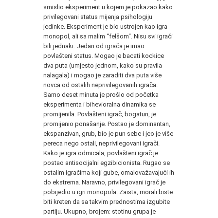
smislio eksperiment u kojem je pokazao kako
privilegovani status mijenja psihologiju
jedinke. Eksperiment je bio ustrojen kao igra
monopol, ali sa malim “felšom“. Nisu svi igrači
bili jednaki. Jedan od igrača je imao
povlašteni status. Mogao je bacati kockice
dva puta (umjesto jednom, kako su pravila
nalagala) i mogao je zaraditi dva puta više
novca od ostalih neprivilegovanih igrača.
Samo deset minuta je prošlo od početka
eksperimenta i bihevioralna dinamika se
promijenila. Povlašteni igrač, bogatun, je
promijenio ponašanje. Postao je dominantan,
ekspanzivan, grub, bio je pun sebe i jeo je više
pereca nego ostali, neprivilegovani igrači.
Kako je igra odmicala, povlašteni igrač je
postao antisocijalni egzibicionista. Rugao se
ostalim igračima koji gube, omalovažavajući ih
do ekstrema. Naravno, privilegovani igrač je
pobijedio u igri monopola. Zaista, morali biste
biti kreten da sa takvim prednostima izgubite
partiju. Ukupno, brojem: stotinu grupa je