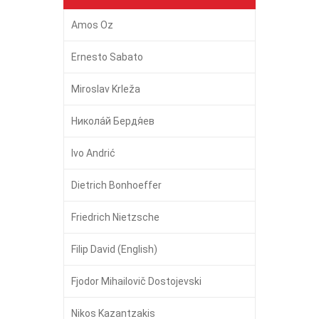
Amos Oz
Ernesto Sabato
Miroslav Krleža
Никола́й Бердя́ев
Ivo Andrić
Dietrich Bonhoeffer
Friedrich Nietzsche
Filip David (English)
Fjodor Mihailovič Dostojevski
Nikos Kazantzakis