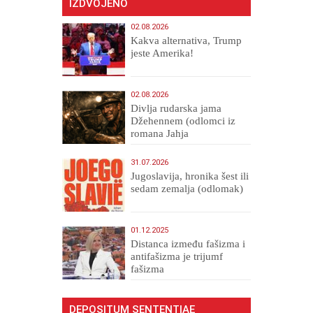
IZDVOJENO
02.08.2026
Kakva alternativa, Trump
jeste Amerika!
02.08.2026
Divlja rudarska jama
Džehennem (odlomci iz
romana Jahja
Veličanstveni)
31.07.2026
Jugoslavija, hronika šest ili
sedam zemalja (odlomak)
01.12.2025
Distanca između fašizma i
antifašizma je trijumf
fašizma
DEPOSITUM SENTENTIAE