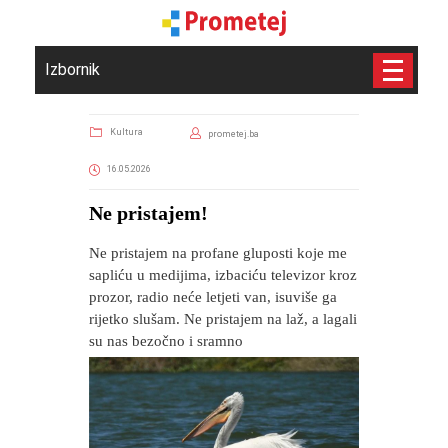
Izbornik
Kultura
prometej.ba
16.05.2026
Ne pristajem!
Ne pristajem na profane gluposti koje me
sapliću u medijima, izbaciću televizor kroz
prozor, radio neće letjeti van, isuviše ga
rijetko slušam. Ne pristajem na laž, a lagali
su nas bezočno i sramno