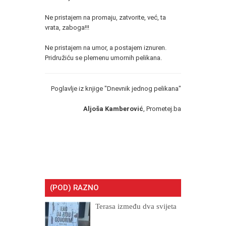
Ne pristajem na promaju, zatvorite, već, ta
vrata, zaboga!!!
Ne pristajem na umor, a postajem iznuren.
Pridružiću se plemenu umornih pelikana.
Poglavlje iz knjige "Dnevnik jednog pelikana"
Aljoša Kamberović
, Prometej.ba
(POD) RAZNO
Terasa između dva svijeta