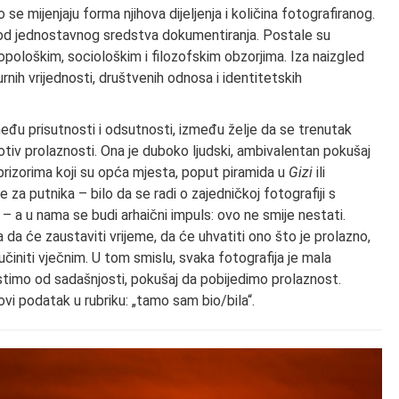
e mijenjaju forma njihova dijeljenja i količina fotografiranog.
 od jednostavnog sredstva dokumentiranja. Postale su
opološkim, sociološkim i filozofskim obzorjima. Iza naizgled
turnih vrijednosti, društvenih odnosa i identitetskih
među prisutnosti i odsutnosti, između želje da se trenutak
otiv prolaznosti. Ona je duboko ljudski, ambivalentan pokušaj
rizorima koji su opća mjesta, poput piramida u
Gizi
ili
e za putnika – bilo da se radi o zajedničkoj fotografiji s
 – a u nama se budi arhaični impuls: ovo ne smije nestati.
a će zaustaviti vrijeme, da će uhvatiti ono što je prolazno,
initi vječnim. U tom smislu, svaka fotografija je mala
timo od sadašnjosti, pokušaj da pobijedimo prolaznost.
vi podatak u rubriku: „tamo sam bio/bila“.