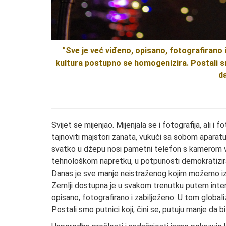
"Sve je već viđeno, opisano, fotografirano
kultura postupno se homogenizira. Postali smo 
da
Svijet se mijenjao. Mijenjala se i fotografija, ali i
tajnoviti majstori zanata, vukući sa sobom apara
svatko u džepu nosi pametni telefon s kamerom vrh
tehnološkom napretku, u potpunosti demokratizira
Danas je sve manje neistraženog kojim možemo izn
Zemlji dostupna je u svakom trenutku putem int
opisano, fotografirano i zabilježeno. U tom globa
Postali smo putnici koji, čini se, putuju manje da bi d