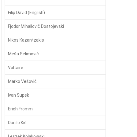
Filip David (English)
Fjodor Mihailovič Dostojevski
Nikos Kazantzakis
Meša Selimović
Voltaire
Marko Vešović
Ivan Supek
Erich Fromm
Danilo Kiš
Leszek Kołakowski