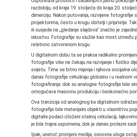
Usporedba prošlosti i sadašnjosti jasno pokazuje 
razdoblju, od kraja 19. stoljeća do kraja 20. stolje
dimenziju. Nakon putovanja, razvijene fotografije sl
projektorima, često u krugu obitelji i prijatelja. Ta
ili susjede na „gledanje slajdova“ značilo je zaje
iskustvu. Fotografije su služile kao most između pr
relativno zatvorenom krugu.
U digitalnom dobu ta se praksa radikalno promijen
fotografije više ne čekaju na razvijanje i fizičko d
svijetu. Time se bitno mijenja i njihova socijalna 
danas fotografije cirkuliraju globalno i u realno
fotografiranja: dok su analogne fotografije bile sku
omogućava masovnu produkciju i beskonačno ponav
Ova tranzicija od analognog ka digitalnom odražava
fotografije bile materijalni objekti u vlasništvu poj
digitalni podaci izloženi stalnoj cirkulaciji, lajk
je bila trajna uspomena, dok je danas prolazni sadr
Ipak, unatoč promjeni medija, osnovna uloga ostaje