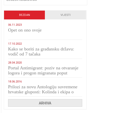
BEZDAN
VIJESTI
06.11.2023
​Opet on ono svoje
17.10.2022
Kako se boriti za građansku državu:
vodič od 7 tačaka
28.04.2020
Portal Antimigrant: poziv na otvaranje
logora i progon migranata poput
bijesnih kerova
18.06.2016
Prilozi za novu Antologiju suvremene
hrvatske gluposti: Kolinda i ekipa o
navijačkim huliganima
ARHIVA