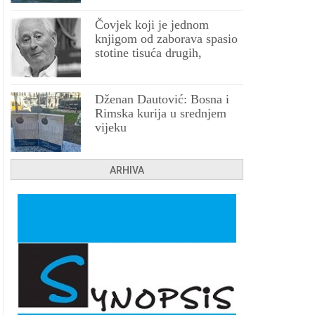
Čovjek koji je jednom
knjigom od zaborava spasio
stotine tisuća drugih,
prokletih i uništenih
Dženan Dautović: Bosna i
Rimska kurija u srednjem
vijeku
ARHIVA