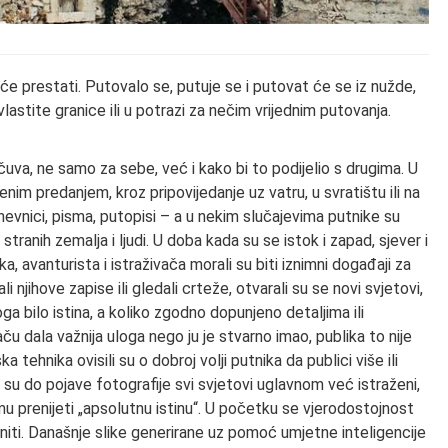
neće prestati. Putovalo se, putuje se i putovat će se iz nužde,
lastite granice ili u potrazi za nečim vrijednim putovanja.
uva, ne samo za sebe, već i kako bi to podijelio s drugima. U
m predanjem, kroz pripovijedanje uz vatru, u svratištu ili na
nevnici, pisma, putopisi – a u nekim slučajevima putnike su
re stranih zemalja i ljudi. U doba kada su se istok i zapad, sjever i
ika, avanturista i istraživača morali su biti iznimni događaji za
ali njihove zapise ili gledali crteže, otvarali su se novi svjetovi,
ga bilo istina, a koliko zgodno dopunjeno detaljima ili
u dala važnija uloga nego ju je stvarno imao, publika to nije
a tehnika ovisili su o dobroj volji putnika da publici više ili
o su do pojave fotografije svi svjetovi uglavnom već istraženi,
mu prenijeti „apsolutnu istinu“. U početku se vjerodostojnost
eniti. Današnje slike generirane uz pomoć umjetne inteligencije