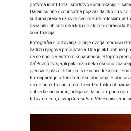
potvrda identiteta i sredstvo komunikacije – samo s
Danas su one sveprisutna pojava i daleko su više
kulturna praksa sa svim svojim kulturološkim, antr
banalnih i običnih slika kriju se složeni obrasci kul
konstrukcija.
Fotografija s putovanja je prije svega međučin iz
zadrži i njegova propuštanja. Ona je akt pobune pr
da se nosi s vlastitom konačnošću. Stojimo pred p
Ajfelovog tornja
, ili pak imaju neko osobno značenj
pješčane plaže ili tanjuru s ukusnim lokalnim jelom
Fotoaparat je u tom trenutku obećanje – obećava d
da će ono što nas u tom trenutku toliko obuzima uč
pobjeda nad smrću, odbijanje da se potpuno opros
Istovremeno, u svoj
Curriculum Vitae
upisujemo no