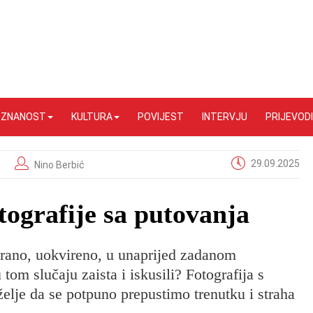
I ZNANOST
KULTURA
POVIJEST
INTERVJU
PRIJEVODI
29.09.2025
Nino Berbić
otografije sa putovanja
rirano, uokvireno, u unaprijed zadanom
 tom slučaju zaista i iskusili? Fotografija s
želje da se potpuno prepustimo trenutku i straha