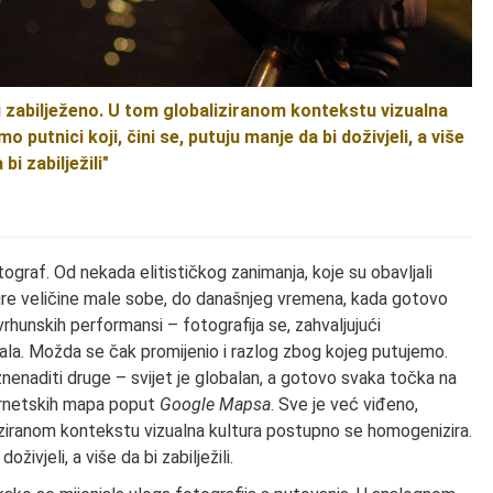
 i zabilježeno. U tom globaliziranom kontekstu vizualna
putnici koji, čini se, putuju manje da bi doživjeli, a više
 bi zabilježili"
 fotograf. Od nekada elitističkog zanimanja, koje su obavljali
ture veličine male sobe, do današnjeg vremena, kada gotovo
unskih performansi – fotografija se, zahvaljujući
la. Možda se čak promijenio i razlog zbog kojeg putujemo.
enaditi druge – svijet je globalan, a gotovo svaka točka na
ernetskih mapa poput
Google Mapsa
. Sve je već viđeno,
liziranom kontekstu vizualna kultura postupno se homogenizira.
oživjeli, a više da bi zabilježili.