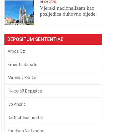
01.09.2025
​Vjerski nacionalizam kao
posljedica duhovne bijede
DEPOSITUM SENTENTIAE
Amos Oz
Ernesto Sabato
Miroslav Krleža
Никола́й Бердя́ев
Ivo Andrić
Dietrich Bonhoeffer
Friedrich Nietzsche