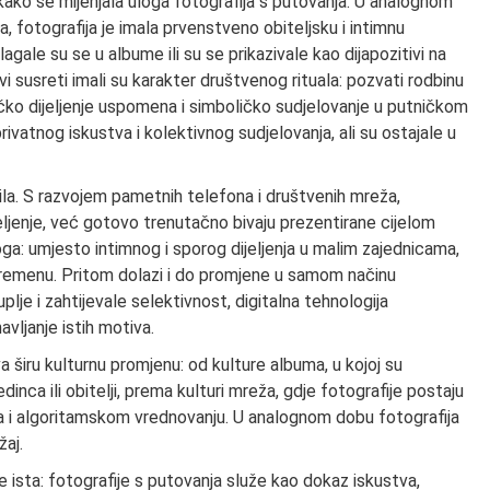
kako se mijenjala uloga fotografija s putovanja. U analognom
ća, fotografija je imala prvenstveno obiteljsku i intimnu
agale su se u albume ili su se prikazivale kao dijapozitivi na
kvi susreti imali su karakter društvenog rituala: pozvati rodbinu
dničko dijeljenje uspomena i simboličko sudjelovanje u putničkom
ivatnog iskustva i kolektivnog sudjelovanja, ali su ostajale u
ila. S razvojem pametnih telefona i društvenih mreža,
ijeljenje, već gotovo trenutačno bivaju prezentirane cijelom
uloga: umjesto intimnog i sporog dijeljenja u malim zajednicama,
m vremenu. Pritom dolazi i do promjene u samom načinu
plje i zahtijevale selektivnost, digitalna tehnologija
ljanje istih motiva.
 širu kulturnu promjenu: od kulture albuma, u kojoj su
edinca ili obitelji, prema kulturi mreža, gdje fotografije postaju
ovima i algoritamskom vrednovanju. U analognom dobu fotografija
žaj.
 ista: fotografije s putovanja služe kao dokaz iskustva,