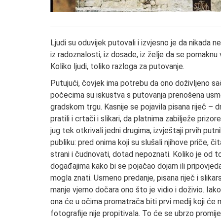
Ljudi su oduvijek putovali i izvjesno je da nikada 
iz radoznalosti, iz dosade, iz želje da se pomaknu v
Koliko ljudi, toliko razloga za putovanje.
Putujući, čovjek ima potrebu da ono doživljeno sač
počecima su iskustva s putovanja prenošena usmeni
gradskom trgu. Kasnije se pojavila pisana riječ – d
pratili i crtači i slikari, da platnima zabilježe prizo
jug tek otkrivali jedni drugima, izvještaji prvih putn
publiku: pred onima koji su slušali njihove priče, čit
strani i čudnovati, dotad nepoznati. Koliko je od to
događajima kako bi se pojačao dojam ili pripovjedač
mogla znati. Usmeno predanje, pisana riječ i slikarsk
manje vjerno dočara ono što je vidio i doživio. Iak
ona će u očima promatrača biti prvi medij koji će 
fotografije nije propitivala. To će se ubrzo promij