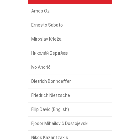
Amos Oz
Ernesto Sabato
Miroslav Krleža
Никола́й Бердя́ев
Ivo Andrić
Dietrich Bonhoeffer
Friedrich Nietzsche
Filip David (English)
Fjodor Mihailovič Dostojevski
Nikos Kazantzakis