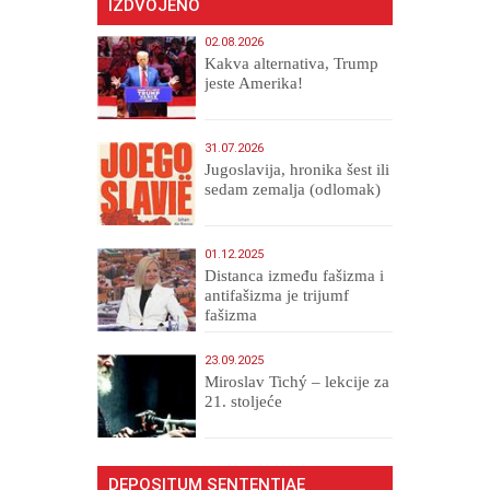
IZDVOJENO
02.08.2026
Kakva alternativa, Trump
jeste Amerika!
31.07.2026
Jugoslavija, hronika šest ili
sedam zemalja (odlomak)
01.12.2025
Distanca između fašizma i
antifašizma je trijumf
fašizma
23.09.2025
Miroslav Tichý – lekcije za
21. stoljeće
DEPOSITUM SENTENTIAE