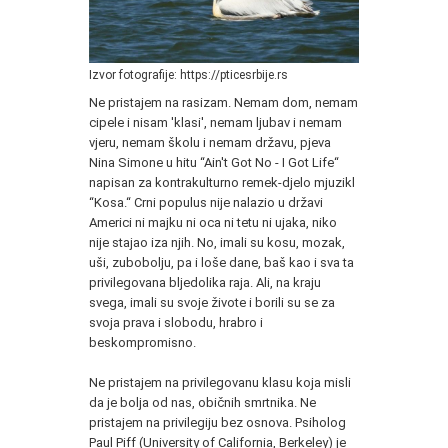
Izvor fotografije: https://pticesrbije.rs
Ne pristajem na rasizam. Nemam dom, nemam
cipele i nisam 'klasi', nemam ljubav i nemam
vjeru, nemam školu i nemam državu, pjeva
Nina Simone u hitu “Ain't Got No - I Got Life“
napisan za kontrakulturno remek-djelo mjuzikl
“Kosa.“ Crni populus nije nalazio u državi
Americi ni majku ni oca ni tetu ni ujaka, niko
nije stajao iza njih. No, imali su kosu, mozak,
uši, zubobolju, pa i loše dane, baš kao i sva ta
privilegovana bljedolika raja. Ali, na kraju
svega, imali su svoje živote i borili su se za
svoja prava i slobodu, hrabro i
beskompromisno.
Ne pristajem na privilegovanu klasu koja misli
da je bolja od nas, običnih smrtnika. Ne
pristajem na privilegiju bez osnova. Psiholog
Paul Piff (University of California, Berkeley) je