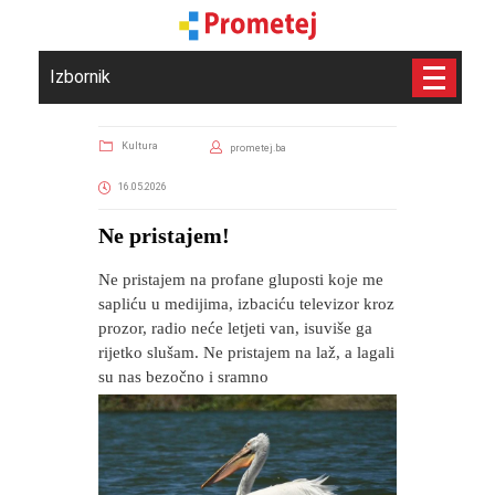
Izbornik
Kultura
prometej.ba
16.05.2026
Ne pristajem!
Ne pristajem na profane gluposti koje me
sapliću u medijima, izbaciću televizor kroz
prozor, radio neće letjeti van, isuviše ga
rijetko slušam. Ne pristajem na laž, a lagali
su nas bezočno i sramno