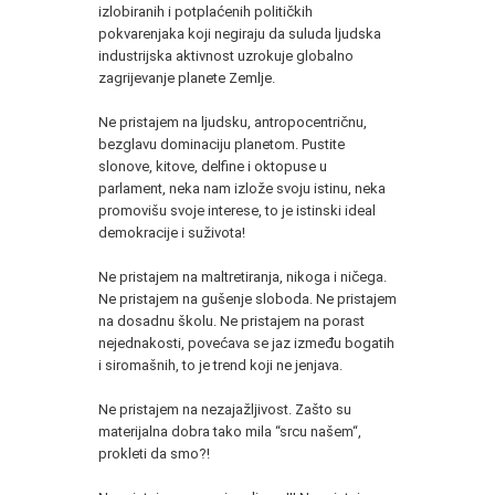
izlobiranih i potplaćenih političkih
pokvarenjaka koji negiraju da suluda ljudska
industrijska aktivnost uzrokuje globalno
zagrijevanje planete Zemlje.
Ne pristajem na ljudsku, antropocentričnu,
bezglavu dominaciju planetom. Pustite
slonove, kitove, delfine i oktopuse u
parlament, neka nam izlože svoju istinu, neka
promovišu svoje interese, to je istinski ideal
demokracije i suživota!
Ne pristajem na maltretiranja, nikoga i ničega.
Ne pristajem na gušenje sloboda. Ne pristajem
na dosadnu školu. Ne pristajem na porast
nejednakosti, povećava se jaz između bogatih
i siromašnih, to je trend koji ne jenjava.
Ne pristajem na nezajažljivost. Zašto su
materijalna dobra tako mila “srcu našem“,
prokleti da smo?!