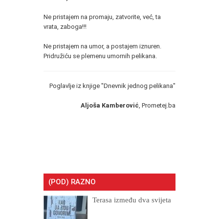
Ne pristajem na promaju, zatvorite, već, ta
vrata, zaboga!!!
Ne pristajem na umor, a postajem iznuren.
Pridružiću se plemenu umornih pelikana.
Poglavlje iz knjige "Dnevnik jednog pelikana"
Aljoša Kamberović
, Prometej.ba
(POD) RAZNO
Terasa između dva svijeta