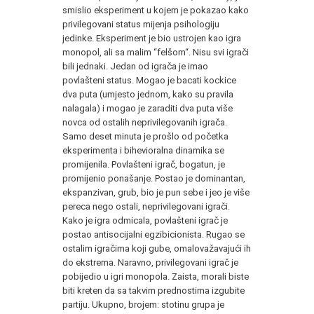
smislio eksperiment u kojem je pokazao kako
privilegovani status mijenja psihologiju
jedinke. Eksperiment je bio ustrojen kao igra
monopol, ali sa malim “felšom“. Nisu svi igrači
bili jednaki. Jedan od igrača je imao
povlašteni status. Mogao je bacati kockice
dva puta (umjesto jednom, kako su pravila
nalagala) i mogao je zaraditi dva puta više
novca od ostalih neprivilegovanih igrača.
Samo deset minuta je prošlo od početka
eksperimenta i bihevioralna dinamika se
promijenila. Povlašteni igrač, bogatun, je
promijenio ponašanje. Postao je dominantan,
ekspanzivan, grub, bio je pun sebe i jeo je više
pereca nego ostali, neprivilegovani igrači.
Kako je igra odmicala, povlašteni igrač je
postao antisocijalni egzibicionista. Rugao se
ostalim igračima koji gube, omalovažavajući ih
do ekstrema. Naravno, privilegovani igrač je
pobijedio u igri monopola. Zaista, morali biste
biti kreten da sa takvim prednostima izgubite
partiju. Ukupno, brojem: stotinu grupa je