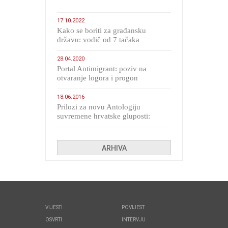
17.10.2022
Kako se boriti za građansku
državu: vodič od 7 tačaka
28.04.2020
Portal Antimigrant: poziv na
otvaranje logora i progon
migranata poput bijesnih kerova
18.06.2016
Prilozi za novu Antologiju
suvremene hrvatske gluposti:
Kolinda i ekipa o navijačkim
huliganima
ARHIVA
VIJESTI
POVIJEST
OSVRTI
INTERVJU