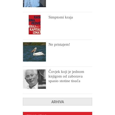
Simptomi kraja
Ne pristajem!
Čovjek koji je jednom
knjigom od zaborava
spasio stotine tisuća
drugih, prokletih i
uništenih
ARHIVA