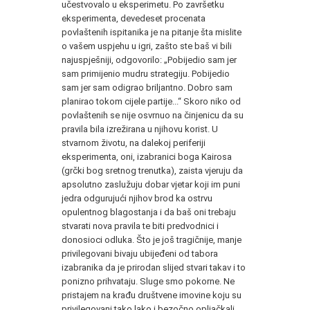
učestvovalo u eksperimetu. Po završetku
eksperimenta, devedeset procenata
povlaštenih ispitanika je na pitanje šta mislite
o vašem uspjehu u igri, zašto ste baš vi bili
najuspješniji, odgovorilo: „Pobijedio sam jer
sam primijenio mudru strategiju. Pobijedio
sam jer sam odigrao briljantno. Dobro sam
planirao tokom cijele partije...“ Skoro niko od
povlaštenih se nije osvrnuo na činjenicu da su
pravila bila izrežirana u njihovu korist. U
stvarnom životu, na dalekoj periferiji
eksperimenta, oni, izabranici boga Kairosa
(grčki bog sretnog trenutka), zaista vjeruju da
apsolutno zaslužuju dobar vjetar koji im puni
jedra odgurujući njihov brod ka ostrvu
opulentnog blagostanja i da baš oni trebaju
stvarati nova pravila te biti predvodnici i
donosioci odluka. Što je još tragičnije, manje
privilegovani bivaju ubijeđeni od tabora
izabranika da je prirodan slijed stvari takav i to
ponizno prihvataju. Sluge smo pokorne. Ne
pristajem na krađu društvene imovine koju su
privilegovani tako lako i bezočno opljačkali.