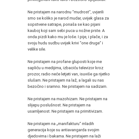
Ne pristajem na narodnu “mudrost“, uvjerili
smo se koliko je narod mudar, uvijek glasa za
sopstvene satrape, ponaša se kao pijani
kauboj koji sam sebi puca u nožne prste. A
onda pizdi kako mu je loše. I pije, i plače, i za
svoju hudu sudbu uvijek krivi “one druge“ i
velike sile.
Ne pristajem na profane gluposti koje me
sapliću u medijima, izbaciću televizor kroz
prozor, radio neće letjeti van, isuviše ga rijetko
slušam. Ne pristajem na laž, a lagali su nas
bezočno i sramno. Ne pristajem na sadizam.
Ne pristajem na mazohizam. Ne pristajem na
slijepu poslušnost. Ne pristajem na
usamljenost. Ne pristajem na primitivizam.
Ne pristajem na „manifakturu“ mladih
generacija koje su antiavangarda svojim
djedovima i bakama. Ne pristajem na laži