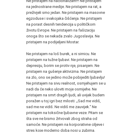
Ne pristajem na nacionalizam!!! Ne pristajem
na jednostrane medije. Ne pristajem na rat, a
preživjeli smo jedan. Ne pristajem na masovne
egzoduse i svakojaka čišćenja. Ne pristajem
na porast desnih tendencija u političkom
životu Evrope. Ne pristajem na fašizaciju
onoga što se nekada zvalo Jugoslavija. Ne
pristajem na podijeljeni Mostar.
Ne pristajem na loš burek, a ni sirnicu. Ne
pristajem na tužne ljubavi. Ne pristajem na
depresiju, borim se protiv nje, pisanjem. Ne
pristajem na gušenje aktivizma. Ne pristajem
na zlo, ono se jedino može pobijediti ljubavlju!
Ne pristajem na sivu realnost, osmjehujem se u
nadi da će neko uloviti moje osmijehe. Ne
pristajem na smrt dragih ljudi, ali uvijek budem
poražen u toj igri bez milosti: „Sad me vidiš,
sad me ne vidiš. Ne vidiš me zauvijek.“ Ne
pristajem na toksične ljubavne veze. Pitam se
šta sve ne bismo žrtvovali zbog straha od
samoće. Ne pristajem na korporativne ciljeve i
stres koje moderno doba nosi u zubima.