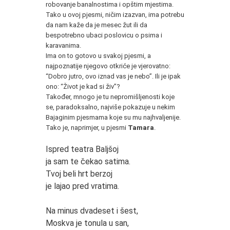
robovanje banalnostima i opštim mjestima.
Tako u ovoj pjesmi, ničim izazvan, ima potrebu
da nam kaže da je mesec žut ili da
bespotrebno ubaci poslovicu o psima i
karavanima.
Ima on to gotovo u svakoj pjesmi, a
najpoznatije njegovo otkriće je vjerovatno:
“Dobro jutro, ovo iznad vas je nebo”. Ili je ipak
ono: “Život je kad si živ”?
Također, mnogo je tu nepromišljenosti koje
se, paradoksalno, najviše pokazuje u nekim
Bajaginim pjesmama koje su mu najhvaljenije.
Tako je, naprimjer, u pjesmi
Tamara
.
*
Ispred teatra Baljšoj
ja sam te čekao satima.
Tvoj beli hrt berzoj
je lajao pred vratima.
Na minus dvadeset i šest,
Moskva je tonula u san,