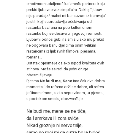
emotivnom udaljenošću između partnera koju
prekid ljubavne veze implicira. Dakle, “ljubav
nije paradajz/ mahni mi bar suzom iz tramvaja”
je stih koji suprotstavlja očekivanja od
rastanka bazirana na pop kulturi onom
rastanku koji se dešava u njegovoj realnosti.
Ljubavni odnos gubi na smislu ako mu prekid
ne odgovara bar u djelićima onim velikim
rastancima iz ljubavnih filmova, pjesama,
romana…
Ostatak pjesme je daleko ispod kvaliteta ovih
stihova. Može se reći da jedni druge
obesmišljavaju.
Pjesma
Ne budi me, Seno
ima čak dva dobra
momenta i do refrena drži se dobro, ali refren
jeftinom rimom, uz to nepravilnom, tu pjesmu,
u poetskom smislu, obezvređuje:
*
Ne budi me, mene se ne tiče,
da l smrkava ili zora sviće.
Nikad groznije ni nervoznije,
samo ne reci mi da sutra bolja bićeš.