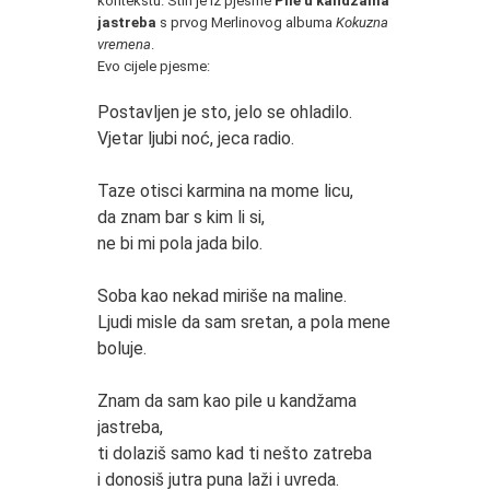
kontekstu. Stih je iz pjesme
Pile u kandžama
jastreba
s prvog Merlinovog albuma
Kokuzna
vremena
.
Evo cijele pjesme:
*
Postavljen je sto, jelo se ohladilo.
Vjetar ljubi noć, jeca radio.
Taze otisci karmina na mome licu,
da znam bar s kim li si,
ne bi mi pola jada bilo.
Soba kao nekad miriše na maline.
Ljudi misle da sam sretan, a pola mene
boluje.
Znam da sam kao pile u kandžama
jastreba,
ti dolaziš samo kad ti nešto zatreba
i donosiš jutra puna laži i uvreda.