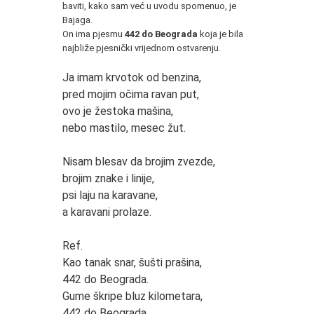
baviti, kako sam već u uvodu spomenuo, je
Bajaga.
On ima pjesmu
442 do Beograda
koja je bila
najbliže pjesnički vrijednom ostvarenju.
*
Ja imam krvotok od benzina,
pred mojim očima ravan put,
ovo je žestoka mašina,
nebo mastilo, mesec žut.
Nisam blesav da brojim zvezde,
brojim znake i linije,
psi laju na karavane,
a karavani prolaze.
Ref.
Kao tanak snar, šušti prašina,
442 do Beograda.
Gume škripe bluz kilometara,
442 do Beograda.