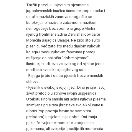
Tražiti poeziju u pjevanim pjesmama
jugoslovenskih inačica šansone, popa, rocka i
ostalih muzičkih žanrova onoga što se
kolokvijalno nazivalo zabavnom muzikom
nemoguće je bez spomena grupe Merlin i
njenog frontmena Edina Dervišhalidovića te
Momčila Bajagića Bajage. Ne zato što su to
pjesnici, već zato što među dijelom njihovih
kolega i među njihovim fanovima postoji
mišljenje da oni pišu “dobre pjesme”.
Ilustracije radi, evo za svakog od njih po jedna
medijska kvalifikacija njihovog rada:
- Bajaga je bio i ostao pjesnik bezvremenskih
stihova.
- Pjesnik u svakoj svojoj riječi, Dino je cijeli svoj
život pretočio u stihove svojih uspješnica.
U tekstualnom smislu niti jedna njihova pjesma
snimljena prije rata (kroz sve svoje kolumne u
rubrici Pop poezija bavim se samo tim
periodom) u cijelosti nije dobra. Oni imaju
pjesnički vrijedne momente u pojedinim
pjesmama, ali sve prije i poslije tih momenata