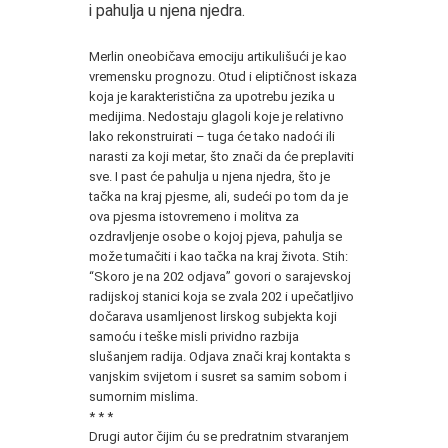
i pahulja u njena njedra.
*
Merlin oneobičava emociju artikulišući je kao
vremensku prognozu. Otud i eliptičnost iskaza
koja je karakteristična za upotrebu jezika u
medijima. Nedostaju glagoli koje je relativno
lako rekonstruirati – tuga će tako nadoći ili
narasti za koji metar, što znači da će preplaviti
sve. I past će pahulja u njena njedra, što je
tačka na kraj pjesme, ali, sudeći po tom da je
ova pjesma istovremeno i molitva za
ozdravljenje osobe o kojoj pjeva, pahulja se
može tumačiti i kao tačka na kraj života. Stih:
“Skoro je na 202 odjava” govori o sarajevskoj
radijskoj stanici koja se zvala 202 i upečatljivo
dočarava usamljenost lirskog subjekta koji
samoću i teške misli prividno razbija
slušanjem radija. Odjava znači kraj kontakta s
vanjskim svijetom i susret sa samim sobom i
sumornim mislima.
* * *
Drugi autor čijim ću se predratnim stvaranjem