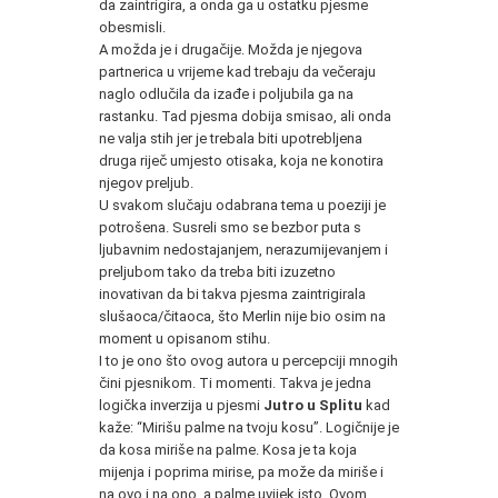
da zaintrigira, a onda ga u ostatku pjesme
obesmisli.
A možda je i drugačije. Možda je njegova
partnerica u vrijeme kad trebaju da večeraju
naglo odlučila da izađe i poljubila ga na
rastanku. Tad pjesma dobija smisao, ali onda
ne valja stih jer je trebala biti upotrebljena
druga riječ umjesto otisaka, koja ne konotira
njegov preljub.
U svakom slučaju odabrana tema u poeziji je
potrošena. Susreli smo se bezbor puta s
ljubavnim nedostajanjem, nerazumijevanjem i
preljubom tako da treba biti izuzetno
inovativan da bi takva pjesma zaintrigirala
slušaoca/čitaoca, što Merlin nije bio osim na
moment u opisanom stihu.
I to je ono što ovog autora u percepciji mnogih
čini pjesnikom. Ti momenti. Takva je jedna
logička inverzija u pjesmi
Jutro u Splitu
kad
kaže: “Mirišu palme na tvoju kosu”. Logičnije je
da kosa miriše na palme. Kosa je ta koja
mijenja i poprima mirise, pa može da miriše i
na ovo i na ono, a palme uvijek isto. Ovom