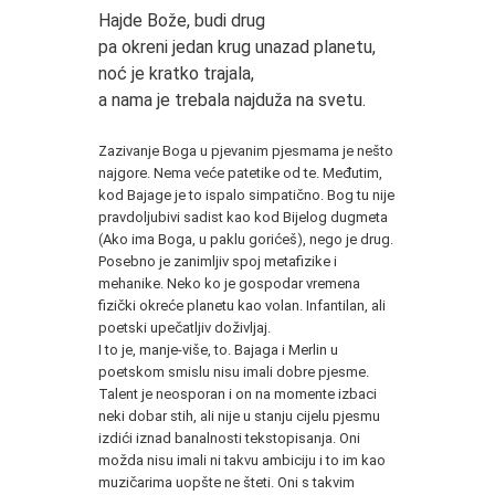
Hajde Bože, budi drug
pa okreni jedan krug unazad planetu,
noć je kratko trajala,
a nama je trebala najduža na svetu.
*
Zazivanje Boga u pjevanim pjesmama je nešto
najgore. Nema veće patetike od te. Međutim,
kod Bajage je to ispalo simpatično. Bog tu nije
pravdoljubivi sadist kao kod Bijelog dugmeta
(Ako ima Boga, u paklu gorićeš), nego je drug.
Posebno je zanimljiv spoj metafizike i
mehanike. Neko ko je gospodar vremena
fizički okreće planetu kao volan. Infantilan, ali
poetski upečatljiv doživljaj.
I to je, manje-više, to. Bajaga i Merlin u
poetskom smislu nisu imali dobre pjesme.
Talent je neosporan i on na momente izbaci
neki dobar stih, ali nije u stanju cijelu pjesmu
izdići iznad banalnosti tekstopisanja. Oni
možda nisu imali ni takvu ambiciju i to im kao
muzičarima uopšte ne šteti. Oni s takvim