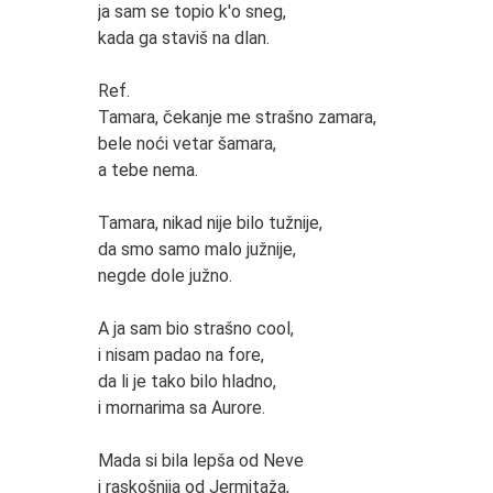
ja sam se topio k'o sneg,
kada ga staviš na dlan.
Ref.
Tamara, čekanje me strašno zamara,
bele noći vetar šamara,
a tebe nema.
Tamara, nikad nije bilo tužnije,
da smo samo malo južnije,
negde dole južno.
A ja sam bio strašno cool,
i nisam padao na fore,
da li je tako bilo hladno,
i mornarima sa Aurore.
Mada si bila lepša od Neve
i raskošnija od Jermitaža,