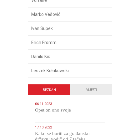
Voltaire
Marko Vešović
Ivan Supek
Erich Fromm
Danilo Kiš
Leszek Kołakowski
BEZDAN
VIJESTI
06.11.2023
​Opet on ono svoje
17.10.2022
Kako se boriti za građansku
državu: vodič od 7 tačaka