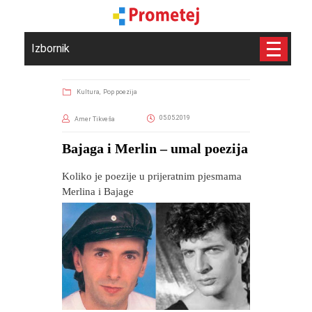
Izbornik
Kultura,
Pop poezija
05.05.2019
Amer Tikveša
Bajaga i Merlin – umal poezija
Koliko je poezije u prijeratnim pjesmama
Merlina i Bajage