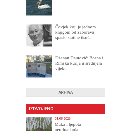
Čovjek koji je jednom
knjigom od zaborava
spasio stotine tisuća
drugih, prokletih i
uništenih
Dženan Dautović: Bosna i
Rimska kurija u srednjem
vijeku
ARHIVA
IZDVOJENO
01.08.2026
Muka i ljepota
nepripadanja