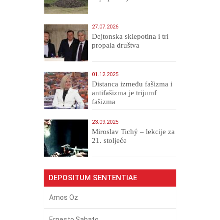
27.07.2026
Dejtonska sklepotina i tri
propala društva
01.12.2025
Distanca između fašizma i
antifašizma je trijumf
fašizma
23.09.2025
Miroslav Tichý – lekcije za
21. stoljeće
DEPOSITUM SENTENTIAE
Amos Oz
Ernesto Sabato