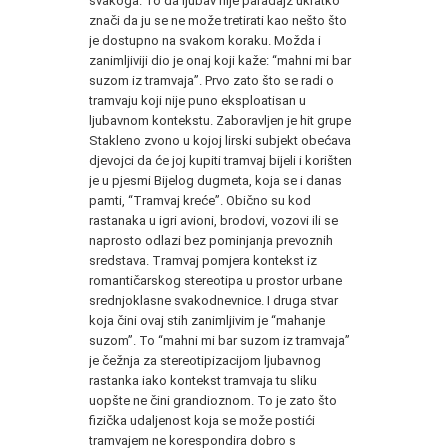
svakoga. To da ljubav nije paradajz ukratko
znači da ju se ne može tretirati kao nešto što
je dostupno na svakom koraku. Možda i
zanimljiviji dio je onaj koji kaže: “mahni mi bar
suzom iz tramvaja”. Prvo zato što se radi o
tramvaju koji nije puno eksploatisan u
ljubavnom kontekstu. Zaboravljen je hit grupe
Stakleno zvono u kojoj lirski subjekt obećava
djevojci da će joj kupiti tramvaj bijeli i korišten
je u pjesmi Bijelog dugmeta, koja se i danas
pamti, “Tramvaj kreće”. Obično su kod
rastanaka u igri avioni, brodovi, vozovi ili se
naprosto odlazi bez pominjanja prevoznih
sredstava. Tramvaj pomjera kontekst iz
romantičarskog stereotipa u prostor urbane
srednjoklasne svakodnevnice. I druga stvar
koja čini ovaj stih zanimljivim je “mahanje
suzom”. To “mahni mi bar suzom iz tramvaja”
je čežnja za stereotipizacijom ljubavnog
rastanka iako kontekst tramvaja tu sliku
uopšte ne čini grandioznom. To je zato što
fizička udaljenost koja se može postići
tramvajem ne korespondira dobro s