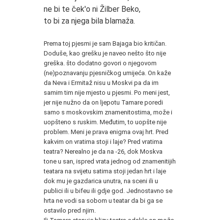
ne bi te ček'o ni Žilber Beko,
to bi za njega bila blamaža.
*
Prema toj pjesmi je sam Bajaga bio kritičan.
Doduše, kao grešku je naveo nešto što nije
greška. što dodatno govori o njegovom
(ne)poznavanju pjesničkog umijeća. On kaže
da Neva i Ermitaž nisu u Moskvi pa da im
samim tim nije mjesto u pjesmi. Po meni jest,
jer nije nužno da on ljepotu Tamare poredi
samo s moskovskim znamenitostima, može i
uopšteno s ruskim. Međutim, to uopšte nije
problem. Meni je prava enigma ovaj hrt. Pred
kakvim on vratima stoji i laje? Pred vratima
teatra? Nerealno je da na -26, dok Moskva
tone u san, ispred vrata jednog od znamenitijih
teatara na svijetu satima stoji jedan hrt i laje
dok mu je gazdarica unutra, na sceni ili u
publici ili u bifeu ili gdje god. Jednostavno se
hrta ne vodi sa sobom u teatar da bi ga se
ostavilo pred njim.