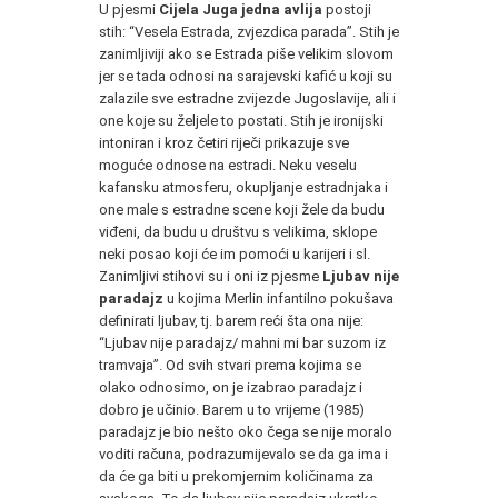
U pjesmi
Cijela Juga jedna avlija
postoji
stih: “Vesela Estrada, zvjezdica parada”. Stih je
zanimljiviji ako se Estrada piše velikim slovom
jer se tada odnosi na sarajevski kafić u koji su
zalazile sve estradne zvijezde Jugoslavije, ali i
one koje su željele to postati. Stih je ironijski
intoniran i kroz četiri riječi prikazuje sve
moguće odnose na estradi. Neku veselu
kafansku atmosferu, okupljanje estradnjaka i
one male s estradne scene koji žele da budu
viđeni, da budu u društvu s velikima, sklope
neki posao koji će im pomoći u karijeri i sl.
Zanimljivi stihovi su i oni iz pjesme
Ljubav nije
paradajz
u kojima Merlin infantilno pokušava
definirati ljubav, tj. barem reći šta ona nije:
“Ljubav nije paradajz/ mahni mi bar suzom iz
tramvaja”. Od svih stvari prema kojima se
olako odnosimo, on je izabrao paradajz i
dobro je učinio. Barem u to vrijeme (1985)
paradajz je bio nešto oko čega se nije moralo
voditi računa, podrazumijevalo se da ga ima i
da će ga biti u prekomjernim količinama za