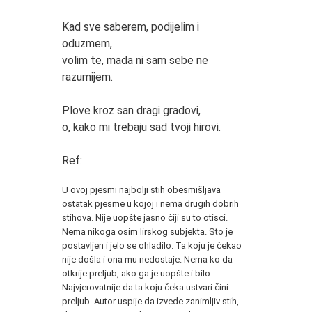
Kad sve saberem, podijelim i
oduzmem,
volim te, mada ni sam sebe ne
razumijem.
Plove kroz san dragi gradovi,
o, kako mi trebaju sad tvoji hirovi.
Ref:
*
U ovoj pjesmi najbolji stih obesmišljava
ostatak pjesme u kojoj i nema drugih dobrih
stihova. Nije uopšte jasno čiji su to otisci.
Nema nikoga osim lirskog subjekta. Sto je
postavljen i jelo se ohladilo. Ta koju je čekao
nije došla i ona mu nedostaje. Nema ko da
otkrije preljub, ako ga je uopšte i bilo.
Najvjerovatnije da ta koju čeka ustvari čini
preljub. Autor uspije da izvede zanimljiv stih,