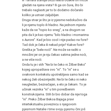
Ili Tamara stanuje blizu teatra odakle on može
gledati na njena vrata? Ili ga on čuva, što bi
trebalo naglasiti jer to bi dodatno dočaralo
koliko je ustvari zaljubljen.
Druga stvar je što je iz pjesme nedokučivo da
li je njemu toplo ili hladno. Na jednom mjestu
kaže da se “topio ko sneg”, a na drugom se
pita da li je kao njemu “bilo hladno i mornarima
s Aurore”. Kad je bio cool i nije padao na fore?
Tad dok je čeka ili nekad prije? Kakve fore?
Greška je “bele noći”. Ne može se raditi o
množini jer on je nju čekao satima jedne noći,
a ne više noći.
Onda tu je i stih “Ne bi te čeko ni Žilber Beko”
kojeg upropaštava ovo “ni”. To “ni” se u
ovakvom kontekstu upotrebljava samo kad se
nekog želi obezvrijediti. Ne bi te čeko ni neko
neugledan, beznačajan, a eto ja čekam. To je
učinak veznika “ni” u tim poredbenim
konstrukcijama. Stih bi bio dobar da nije toga
“ni”. Preko Žilber Bekoa Bajaga pravi
intertekstualnu poveznicu s njegovom
pjesmom Natalie i time svoju pjesmu čini još