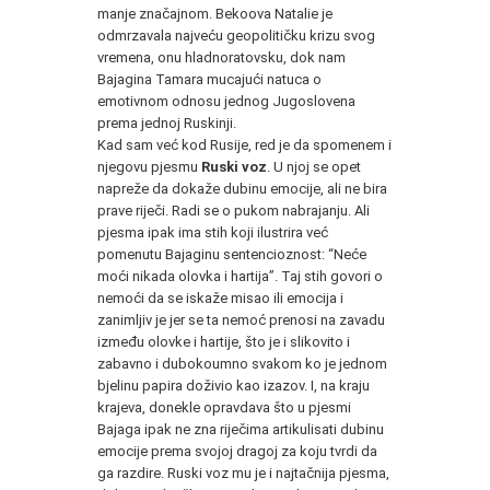
manje značajnom. Bekoova Natalie je
odmrzavala najveću geopolitičku krizu svog
vremena, onu hladnoratovsku, dok nam
Bajagina Tamara mucajući natuca o
emotivnom odnosu jednog Jugoslovena
prema jednoj Ruskinji.
Kad sam već kod Rusije, red je da spomenem i
njegovu pjesmu
Ruski voz
. U njoj se opet
napreže da dokaže dubinu emocije, ali ne bira
prave riječi. Radi se o pukom nabrajanju. Ali
pjesma ipak ima stih koji ilustrira već
pomenutu Bajaginu sentencioznost: “Neće
moći nikada olovka i hartija”. Taj stih govori o
nemoći da se iskaže misao ili emocija i
zanimljiv je jer se ta nemoć prenosi na zavadu
između olovke i hartije, što je i slikovito i
zabavno i dubokoumno svakom ko je jednom
bjelinu papira doživio kao izazov. I, na kraju
krajeva, donekle opravdava što u pjesmi
Bajaga ipak ne zna riječima artikulisati dubinu
emocije prema svojoj dragoj za koju tvrdi da
ga razdire. Ruski voz mu je i najtačnija pjesma,