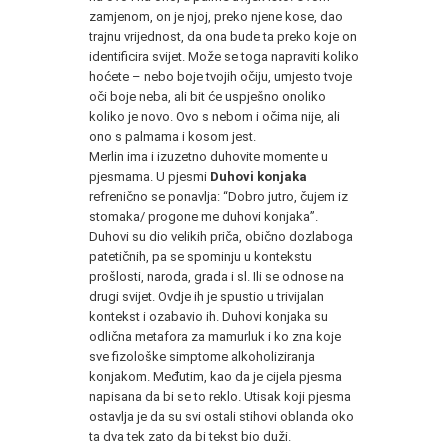
zamjenom, on je njoj, preko njene kose, dao
trajnu vrijednost, da ona bude ta preko koje on
identificira svijet. Može se toga napraviti koliko
hoćete – nebo boje tvojih očiju, umjesto tvoje
oči boje neba, ali bit će uspješno onoliko
koliko je novo. Ovo s nebom i očima nije, ali
ono s palmama i kosom jest.
Merlin ima i izuzetno duhovite momente u
pjesmama. U pjesmi
Duhovi konjaka
refrenično se ponavlja: “Dobro jutro, čujem iz
stomaka/ progone me duhovi konjaka”.
Duhovi su dio velikih priča, obično dozlaboga
patetičnih, pa se spominju u kontekstu
prošlosti, naroda, grada i sl. Ili se odnose na
drugi svijet. Ovdje ih je spustio u trivijalan
kontekst i ozabavio ih. Duhovi konjaka su
odlična metafora za mamurluk i ko zna koje
sve fizološke simptome alkoholiziranja
konjakom. Međutim, kao da je cijela pjesma
napisana da bi se to reklo. Utisak koji pjesma
ostavlja je da su svi ostali stihovi oblanda oko
ta dva tek zato da bi tekst bio duži.