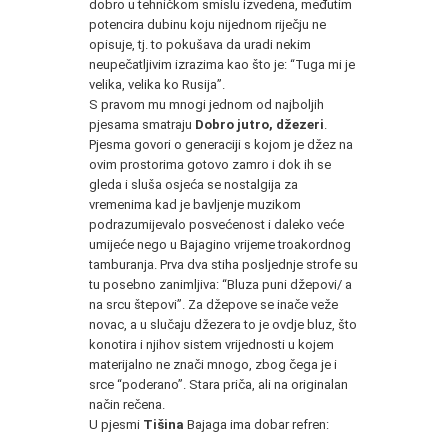
dobro u tehničkom smislu izvedena, međutim
potencira dubinu koju nijednom riječju ne
opisuje, tj. to pokušava da uradi nekim
neupečatljivim izrazima kao što je: “Tuga mi je
velika, velika ko Rusija”.
S pravom mu mnogi jednom od najboljih
pjesama smatraju
Dobro jutro, džezeri
.
Pjesma govori o generaciji s kojom je džez na
ovim prostorima gotovo zamro i dok ih se
gleda i sluša osjeća se nostalgija za
vremenima kad je bavljenje muzikom
podrazumijevalo posvećenost i daleko veće
umijeće nego u Bajagino vrijeme troakordnog
tamburanja. Prva dva stiha posljednje strofe su
tu posebno zanimljiva: “Bluza puni džepovi/ a
na srcu štepovi”. Za džepove se inače veže
novac, a u slučaju džezera to je ovdje bluz, što
konotira i njihov sistem vrijednosti u kojem
materijalno ne znači mnogo, zbog čega je i
srce “poderano”. Stara priča, ali na originalan
način rečena.
U pjesmi
Tišina
Bajaga ima dobar refren:
*