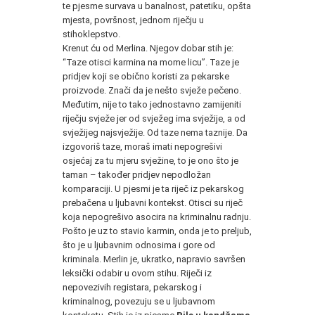
te pjesme survava u banalnost, patetiku, opšta
mjesta, površnost, jednom riječju u
stihoklepstvo.
Krenut ću od Merlina. Njegov dobar stih je:
“Taze otisci karmina na mome licu”. Taze je
pridjev koji se obično koristi za pekarske
proizvode. Znači da je nešto svježe pečeno.
Međutim, nije to tako jednostavno zamijeniti
riječju svježe jer od svježeg ima svježije, a od
svježijeg najsvježije. Od taze nema taznije. Da
izgovoriš taze, moraš imati nepogrešivi
osjećaj za tu mjeru svježine, to je ono što je
taman – također pridjev nepodložan
komparaciji. U pjesmi je ta riječ iz pekarskog
prebačena u ljubavni kontekst. Otisci su riječ
koja nepogrešivo asocira na kriminalnu radnju.
Pošto je uz to stavio karmin, onda je to preljub,
što je u ljubavnim odnosima i gore od
kriminala. Merlin je, ukratko, napravio savršen
leksički odabir u ovom stihu. Riječi iz
nepovezivih registara, pekarskog i
kriminalnog, povezuju se u ljubavnom