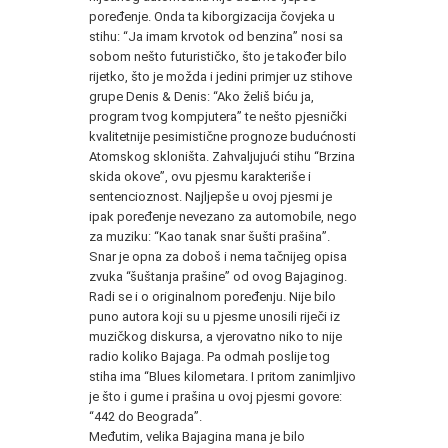
poređenje. Onda ta kiborgizacija čovjeka u
stihu: “Ja imam krvotok od benzina” nosi sa
sobom nešto futurističko, što je također bilo
rijetko, što je možda i jedini primjer uz stihove
grupe Denis & Denis: “Ako želiš biću ja,
program tvog kompjutera” te nešto pjesnički
kvalitetnije pesimistične prognoze budućnosti
Atomskog skloništa. Zahvaljujući stihu “Brzina
skida okove”, ovu pjesmu karakteriše i
sentencioznost. Najljepše u ovoj pjesmi je
ipak poređenje nevezano za automobile, nego
za muziku: “Kao tanak snar šušti prašina”.
Snar je opna za doboš i nema tačnijeg opisa
zvuka “šuštanja prašine” od ovog Bajaginog.
Radi se i o originalnom poređenju. Nije bilo
puno autora koji su u pjesme unosili riječi iz
muzičkog diskursa, a vjerovatno niko to nije
radio koliko Bajaga. Pa odmah poslije tog
stiha ima “Blues kilometara. I pritom zanimljivo
je što i gume i prašina u ovoj pjesmi govore:
“442 do Beograda”.
Međutim, velika Bajagina mana je bilo