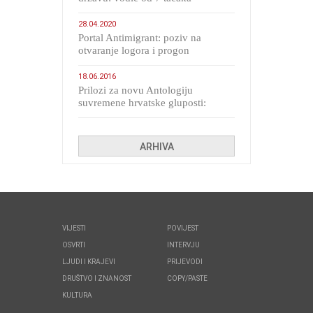
28.04.2020
Portal Antimigrant: poziv na
otvaranje logora i progon
migranata poput bijesnih kerova
18.06.2016
Prilozi za novu Antologiju
suvremene hrvatske gluposti:
Kolinda i ekipa o navijačkim
huliganima
ARHIVA
VIJESTI
POVIJEST
OSVRTI
INTERVJU
LJUDI I KRAJEVI
PRIJEVODI
DRUŠTVO I ZNANOST
COPY/PASTE
KULTURA