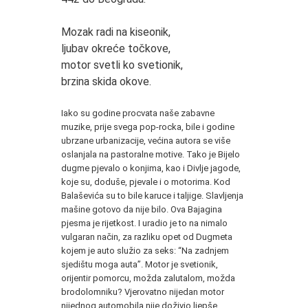
Mozak radi na kiseonik,
ljubav okreće točkove,
motor svetli ko svetionik,
brzina skida okove.
*
Iako su godine procvata naše zabavne
muzike, prije svega pop-rocka, bile i godine
ubrzane urbanizacije, većina autora se više
oslanjala na pastoralne motive. Tako je Bijelo
dugme pjevalo o konjima, kao i Divlje jagode,
koje su, doduše, pjevale i o motorima. Kod
Balaševića su to bile karuce i taljige. Slavljenja
mašine gotovo da nije bilo. Ova Bajagina
pjesma je rijetkost. I uradio je to na nimalo
vulgaran način, za razliku opet od Dugmeta
kojem je auto služio za seks: “Na zadnjem
sjedištu moga auta”. Motor je svetionik,
orijentir pomorcu, možda zalutalom, možda
brodolomniku? Vjerovatno nijedan motor
nijednog automobila nije doživio ljepše