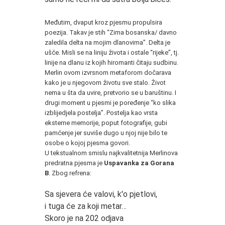
*
Međutim, dvaput kroz pjesmu propulsira
poezija. Takav je stih “Zima bosanska/ davno
zaledila delta na mojim dlanovima”. Delta je
ušće. Misli se na liniju života i ostale “rijeke”, tj.
linije na dlanu iz kojih hiromanti čitaju sudbinu.
Merlin ovom izvrsnom metaforom dočarava
kako je u njegovom životu sve stalo. Život
nema u šta da uvire, pretvorio se u baruštinu. I
drugi moment u pjesmi je poređenje “ko slika
izblijedjela postelja”. Postelja kao vrsta
eksterne memorije, poput fotografije, gubi
pamćenje jer suviše dugo u njoj nije bilo te
osobe o kojoj pjesma govori.
U tekstualnom smislu najkvalitetnija Merlinova
predratna pjesma je
Uspavanka za Gorana
B
. Zbog refrena:
*
Sa sjevera će valovi, k'o pjetlovi,
i tuga će za koji metar…
Skoro je na 202 odjava