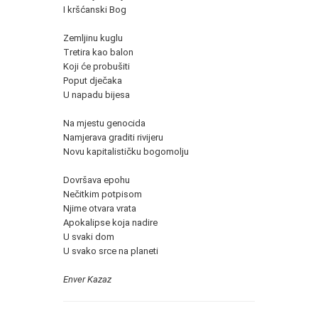
I kršćanski Bog
Zemljinu kuglu
Tretira kao balon
Koji će probušiti
Poput dječaka
U napadu bijesa
Na mjestu genocida
Namjerava graditi rivijeru
Novu kapitalističku bogomolju
Dovršava epohu
Nečitkim potpisom
Njime otvara vrata
Apokalipse koja nadire
U svaki dom
U svako srce na planeti
Enver Kazaz