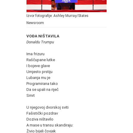
Izvor fotografije: Ashley Murray/States
Newsroom
VOĐA NIŠTAVILA
Donaldu Trumpu
Ima frizuru
Raščupane lutke
I bojeve glave
Umjesto prstiju
Lubanja mu je
Programirana tako
Da se upali na riječ
Smrt
U njegovoj dvorskoj sviti
Fašistički pozdrav
Doziva ništavilo
A mase u transu skandiraju:
Živio bijeli čovjek