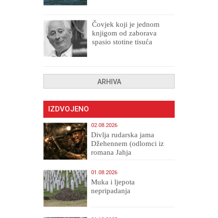
Čovjek koji je jednom
knjigom od zaborava
spasio stotine tisuća
drugih, prokletih i
uništenih
ARHIVA
IZDVOJENO
02.08.2026
Divlja rudarska jama
Džehennem (odlomci iz
romana Jahja
Veličanstveni)
01.08.2026
Muka i ljepota
nepripadanja