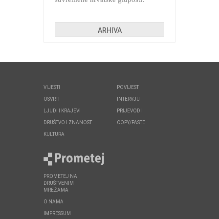
Kolinda i ekipa o navijačkim
huliganima
ARHIVA
VIJESTI
POVIJEST
OSVRTI
INTERVJU
LJUDI I KRAJEVI
PRIJEVODI
DRUŠTVO I ZNANOST
COPY/PASTE
KULTURA
PROMETEJ NA
DRUŠTVENIM
MREŽAMA
O NAMA
IMPRESSUM