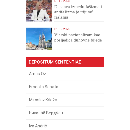
01.12.2025
Distanca između fašizma i
antifašizma je trijumf
fašizma
01.09.2025
​Vjerski nacionalizam kao
posljedica duhovne bijede
DEPOSITUM SENTENTIAE
Amos Oz
Ernesto Sabato
Miroslav Krleža
Никола́й Бердя́ев
Ivo Andrić