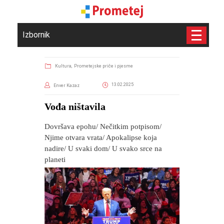
Izbornik
Kultura,
Prometejske priče i pjesme
13.02.2025
Enver Kazaz
Vođa ništavila
Dovršava epohu/ Nečitkim potpisom/
Njime otvara vrata/ Apokalipse koja
nadire/ U svaki dom/ U svako srce na
planeti