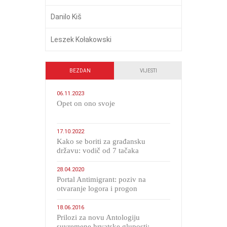
Danilo Kiš
Leszek Kołakowski
BEZDAN
VIJESTI
06.11.2023
​Opet on ono svoje
17.10.2022
Kako se boriti za građansku
državu: vodič od 7 tačaka
28.04.2020
Portal Antimigrant: poziv na
otvaranje logora i progon
migranata poput bijesnih kerova
18.06.2016
Prilozi za novu Antologiju
suvremene hrvatske gluposti: