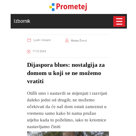
Izbornik
Ljudi i krajevi
Matea Šimić
17.12.2024
Dijaspora blues: nostalgija za
domom u koji se ne možemo
vratiti
Otišli smo i nastavili se mijenjati i razvijati
daleko jedni od drugih; ne možemo
očekivati da će naš dom ostati zamrznut u
vremenu samo kako bi nama pružao
utjehu kada to poželimo, iako to kriomice
nastavljamo činiti