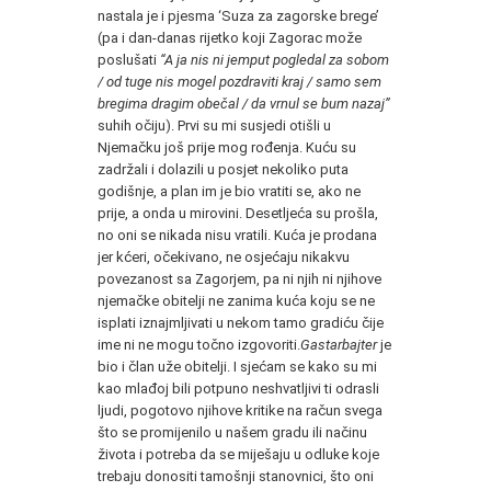
nastala je i pjesma ‘Suza za zagorske brege’
(pa i dan-danas rijetko koji Zagorac može
poslušati
“A ja nis ni jemput pogledal za sobom
/ od tuge nis mogel pozdraviti kraj / samo sem
bregima dragim obečal / da vrnul se bum nazaj”
suhih očiju). Prvi su mi susjedi otišli u
Njemačku još prije mog rođenja. Kuću su
zadržali i dolazili u posjet nekoliko puta
godišnje, a plan im je bio vratiti se, ako ne
prije, a onda u mirovini. Desetljeća su prošla,
no oni se nikada nisu vratili. Kuća je prodana
jer kćeri, očekivano, ne osjećaju nikakvu
povezanost sa Zagorjem, pa ni njih ni njihove
njemačke obitelji ne zanima kuća koju se ne
isplati iznajmljivati u nekom tamo gradiću čije
ime ni ne mogu točno izgovoriti.
Gastarbajter
je
bio i član uže obitelji. I sjećam se kako su mi
kao mlađoj bili potpuno neshvatljivi ti odrasli
ljudi, pogotovo njihove kritike na račun svega
što se promijenilo u našem gradu ili načinu
života i potreba da se miješaju u odluke koje
trebaju donositi tamošnji stanovnici, što oni