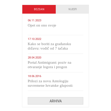
BEZDAN
VIJESTI
06.11.2023
​Opet on ono svoje
17.10.2022
Kako se boriti za građansku
državu: vodič od 7 tačaka
28.04.2020
Portal Antimigrant: poziv na
otvaranje logora i progon
migranata poput bijesnih kerova
18.06.2016
Prilozi za novu Antologiju
suvremene hrvatske gluposti:
Kolinda i ekipa o navijačkim
huliganima
ARHIVA