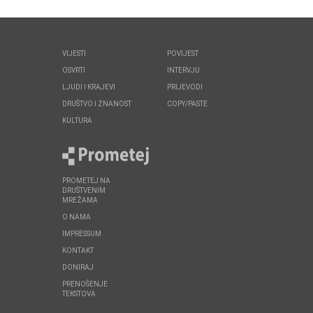
VIJESTI
POVIJEST
OSVRTI
INTERVJU
LJUDI I KRAJEVI
PRIJEVODI
DRUŠTVO I ZNANOST
COPY/PASTE
KULTURA
PROMETEJ NA
DRUŠTVENIM
MREŽAMA
O NAMA
IMPRESSUM
KONTAKT
DONIRAJ
PRENOŠENJE
TEKSTOVA