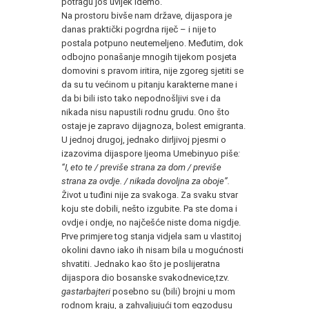
potragu još uvijek idemo.
Na prostoru bivše nam države, dijaspora je
danas praktički pogrdna riječ – i nije to
postala potpuno neutemeljeno. Međutim, dok
odbojno ponašanje mnogih tijekom posjeta
domovini s pravom iritira, nije zgoreg sjetiti se
da su tu većinom u pitanju karakterne mane i
da bi bili isto tako nepodnošljivi sve i da
nikada nisu napustili rodnu grudu. Ono što
ostaje je zapravo dijagnoza, bolest emigranta.
U jednoj drugoj, jednako dirljivoj pjesmi o
izazovima dijaspore Ijeoma Umebinyuo piše
:
“I, eto te / previše strana za dom / previše
strana za ovdje. / nikada dovoljna za oboje”.
Život u tuđini nije za svakoga. Za svaku stvar
koju ste dobili, nešto izgubite. Pa ste doma i
ovdje i ondje, no najčešće niste doma nigdje.
Prve primjere tog stanja vidjela sam u vlastitoj
okolini davno iako ih nisam bila u mogućnosti
shvatiti. Jednako kao što je poslijeratna
dijaspora dio bosanske svakodnevice,tzv.
gastarbajteri
posebno su (bili) brojni u mom
rodnom kraju, a zahvaljujući tom egzodusu