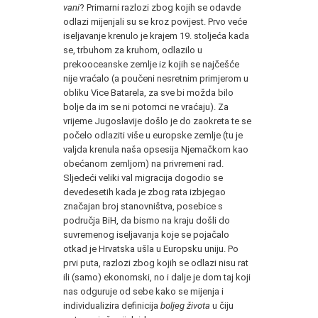
vani
? Primarni razlozi zbog kojih se odavde
odlazi mijenjali su se kroz povijest. Prvo veće
iseljavanje krenulo je krajem 19. stoljeća kada
se, trbuhom za kruhom, odlazilo u
prekooceanske zemlje iz kojih se najčešće
nije vraćalo (a poučeni nesretnim primjerom u
obliku Vice Batarela, za sve bi možda bilo
bolje da im se ni potomci ne vraćaju). Za
vrijeme Jugoslavije došlo je do zaokreta te se
počelo odlaziti više u europske zemlje (tu je
valjda krenula naša opsesija Njemačkom kao
obećanom zemljom) na privremeni rad.
Sljedeći veliki val migracija dogodio se
devedesetih kada je zbog rata izbjegao
značajan broj stanovništva, posebice s
područja BiH, da bismo na kraju došli do
suvremenog iseljavanja koje se pojačalo
otkad je Hrvatska ušla u Europsku uniju. Po
prvi puta, razlozi zbog kojih se odlazi nisu rat
ili (samo) ekonomski, no i dalje je dom taj koji
nas odguruje od sebe kako se mijenja i
individualizira definicija
boljeg života
u čiju