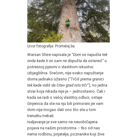
Izvor fotografije: Prometej.ba
Warsan Shire napisala je
“Dom se napušta tek
onda kada ti on sam ne dopušta da ostaneš”
u
potresnoj pjesmi o vlastitom iskustvu
izbjeglištva. Srećom, nije svako napuštanje
doma jednako užasno (
“Trčiš prema granici
tek kada vidiš da čitav grad isto trči”
), no jedna
stvar koja nikada nije je – jednostavno. Čak i
kada se radi o vašoj vlastitoj odluci, ostaje
činjenica da ste na nju bili primorani jer vam
dom nije mogao dati ono što ste u tom
trenutku trebali.
Iseljavanje je sve samo ne neuobičajena
pojava na našim prostorima – tko od nas
nema rodbinu, prijatelje, poznanike koji žive