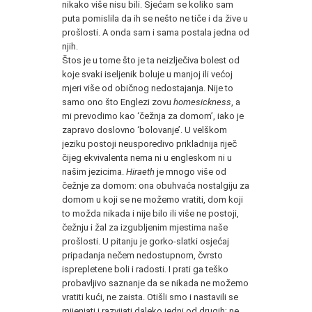
nikako više nisu bili. Sjećam se koliko sam
puta pomislila da ih se nešto ne tiče i da žive u
prošlosti. A onda sam i sama postala jedna od
njih.
Štos je u tome što je ta neizlječiva bolest od
koje svaki iseljenik boluje u manjoj ili većoj
mjeri više od običnog nedostajanja. Nije to
samo ono što Englezi zovu
homesickness
, a
mi prevodimo kao ‘čežnja za domom’, iako je
zapravo doslovno ‘bolovanje’. U velškom
jeziku postoji neusporedivo prikladnija riječ
čijeg ekvivalenta nema ni u engleskom ni u
našim jezicima.
Hiraeth
je mnogo više od
čežnje za domom: ona obuhvaća nostalgiju za
domom u koji se ne možemo vratiti, dom koji
to možda nikada i nije bilo ili više ne postoji,
čežnju i žal za izgubljenim mjestima naše
prošlosti. U pitanju je gorko-slatki osjećaj
pripadanja nečem nedostupnom, čvrsto
isprepletene boli i radosti. I prati ga teško
probavljivo saznanje da se nikada ne možemo
vratiti kući, ne zaista. Otišli smo i nastavili se
mijenjati i razvijati daleko jedni od drugih; ne