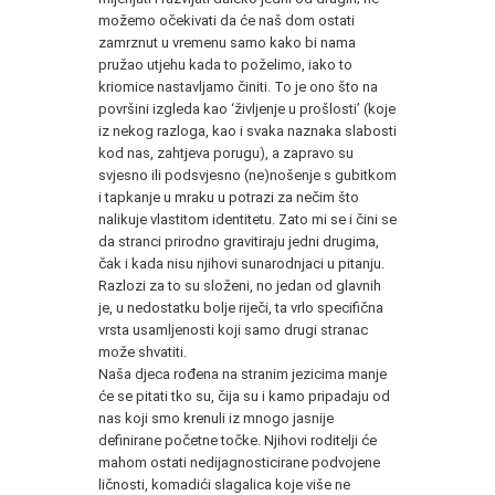
možemo očekivati da će naš dom ostati
zamrznut u vremenu samo kako bi nama
pružao utjehu kada to poželimo, iako to
kriomice nastavljamo činiti. To je ono što na
površini izgleda kao ‘življenje u prošlosti’ (koje
iz nekog razloga, kao i svaka naznaka slabosti
kod nas, zahtjeva porugu), a zapravo su
svjesno ili podsvjesno (ne)nošenje s gubitkom
i tapkanje u mraku u potrazi za nečim što
nalikuje vlastitom identitetu. Zato mi se i čini se
da stranci prirodno gravitiraju jedni drugima,
čak i kada nisu njihovi sunarodnjaci u pitanju.
Razlozi za to su složeni, no jedan od glavnih
je, u nedostatku bolje riječi, ta vrlo specifična
vrsta usamljenosti koji samo drugi stranac
može shvatiti.
Naša djeca rođena na stranim jezicima manje
će se pitati tko su, čija su i kamo pripadaju od
nas koji smo krenuli iz mnogo jasnije
definirane početne točke. Njihovi roditelji će
mahom ostati nedijagnosticirane podvojene
ličnosti, komadići slagalica koje više ne