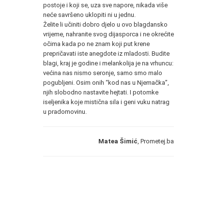
postoje i koji se, uza sve napore, nikada više
neće savršeno uklopiti ni u jednu.
Želite li učiniti dobro djelo u ovo blagdansko
vrijeme, nahranite svog dijasporca i ne okrećite
očima kada po ne znam koji put krene
prepričavati iste anegdote iz mladosti. Budite
blagi, kraj je godine i melankolija je na vrhuncu:
većina nas nismo seronje, samo smo malo
pogubljeni. Osim onih “kod nas u Njemačka”,
njih slobodno nastavite hejtati. I potomke
iseljenika koje mistična sila i geni vuku natrag
u pradomovinu.
Matea Šimić
, Prometej.ba