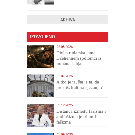
drugih, prokletih i
uništenih
ARHIVA
IZDVOJENO
02.08.2026
Divlja rudarska jama
Džehennem (odlomci iz
romana Jahja
Veličanstveni)
31.07.2026
A tko je ta, šta je ta, da
prostiš, kultura sjećanja?
01.12.2025
Distanca između fašizma i
antifašizma je trijumf
fašizma
01.09.2025