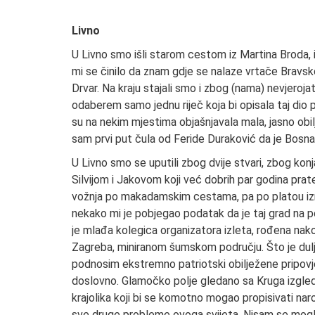
Livno
U Livno smo išli starom cestom iz Martina Broda, i
mi se činilo da znam gdje se nalaze vrtače Bravsk
Drvar. Na kraju stajali smo i zbog (nama) nevjeroja
odaberem samo jednu riječ koja bi opisala taj dio pu
su na nekim mjestima objašnjavala mala, jasno obilj
sam prvi put čula od Feride Duraković da je Bosna l
U Livno smo se uputili zbog dvije stvari, zbog konj
Silvijom i Jakovom koji već dobrih par godina prat
vožnja po makadamskim cestama, pa po platou iznad 
nekako mi je pobjegao podatak da je taj grad na popr
je mlađa kolegica organizatora izleta, rođena nakon 
Zagreba, miniranom šumskom području. Što je dulj
podnosim ekstremno patriotski obilježene pripovjed
doslovno. Glamočko polje gledano sa Kruga izgle
krajolika koji bi se komotno mogao propisivati nar
sve druge probleme ovoga svijeta. Nisam se mogl