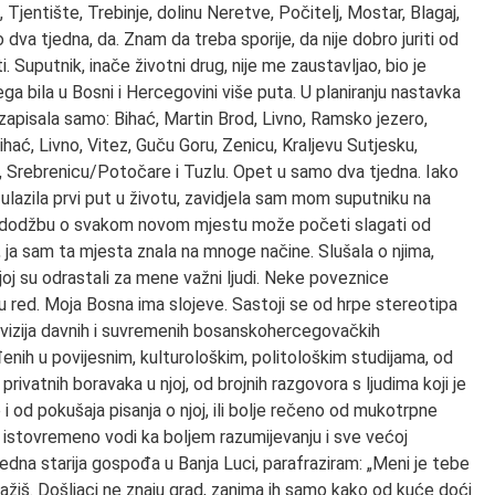
 Tjentište, Trebinje, dolinu Neretve, Počitelj, Mostar, Blagaj,
dva tjedna, da. Znam da treba sporije, da nije dobro juriti od
 Suputnik, inače životni drug, nije me zaustavljao, bio je
ga bila u Bosni i Hercegovini više puta. U planiranju nastavka
 zapisala samo: Bihać, Martin Brod, Livno, Ramsko jezero,
ihać, Livno, Vitez, Guču Goru, Zenicu, Kraljevu Sutjesku,
e, Srebrenicu/Potočare i Tuzlu. Opet u samo dva tjedna. Iako
 ulazila prvi put u životu, zavidjela sam mom suputniku na
edodžbu o svakom novom mjestu može početi slagati od
i, ja sam ta mjesta znala na mnoge načine. Slušala o njima,
ojoj su odrastali za mene važni ljudi. Neke poveznice
 red. Moja Bosna ima slojeve. Sastoji se od hrpe stereotipa
d vizija davnih i suvremenih bosanskohercegovačkih
enih u povijesnim, kulturološkim, politološkim studijama, od
rivatnih boravaka u njoj, od brojnih razgovora s ljudima koji je
i od pokušaja pisanja o njoj, ili bolje rečeno od mukotrpne
istovremeno vodi ka boljem razumijevanju i sve većoj
jedna starija gospođa u Banja Luci, parafraziram: „Meni je tebe
 tražiš. Došljaci ne znaju grad, zanima ih samo kako od kuće doći