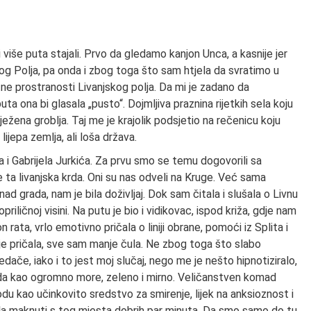
 više puta stajali. Prvo da gledamo kanjon Unca, a kasnije jer
og Polja, pa onda i zbog toga što sam htjela da svratimo u
tne prostranosti Livanjskog polja. Da mi je zadano da
ta ona bi glasala „pusto“. Dojmljiva praznina rijetkih sela koju
ežena groblja. Taj me je krajolik podsjetio na rečenicu koju
ijepa zemlja, ali loša država.
a i Gabrijela Jurkića. Za prvu smo se temu dogovorili sa
e ta livanjska krda. Oni su nas odveli na Kruge. Već sama
grada, nam je bila doživljaj. Dok sam čitala i slušala o Livnu
iličnoj visini. Na putu je bio i vidikovac, ispod križa, gdje nam
rata, vrlo emotivno pričala o liniji obrane, pomoći iz Splita i
e pričala, sve sam manje čula. Ne zbog toga što slabo
ače, iako i to jest moj slučaj, nego me je nešto hipnotiziralo,
da kao ogromno more, zeleno i mirno. Veličanstven komad
odu kao učinkovito sredstvo za smirenje, lijek na anksioznost i
a maknuti s tog mjesta dobrih par minuta. Da smo samo do tu