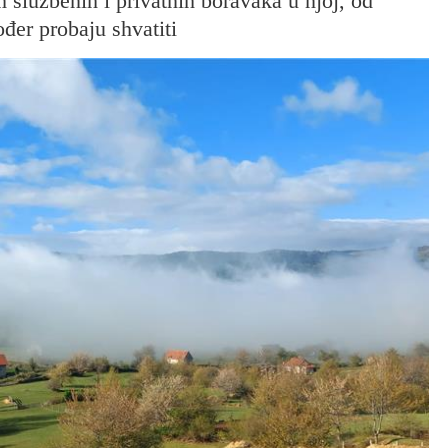
 službenih i privatnih boravaka u njoj, od
ođer probaju shvatiti