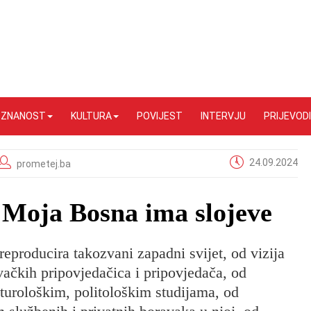
I ZNANOST
KULTURA
POVIJEST
INTERVJU
PRIJEVODI
24.09.2024
prometej.ba
Moja Bosna ima slojeve
 reproducira takozvani zapadni svijet, od vizija
čkih pripovjedačica i pripovjedača, od
turološkim, politološkim studijama, od