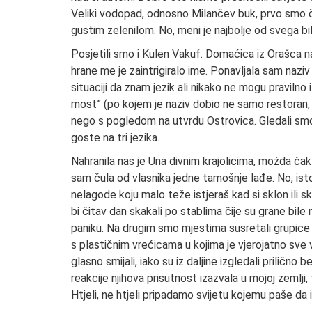
Veliki vodopad, odnosno Milančev buk, prvo smo čul
gustim zelenilom. No, meni je najbolje od svega bil
Posjetili smo i Kulen Vakuf. Domaćica iz Orašca n
hrane me je zaintrigiralo ime. Ponavljala sam nazi
situaciji da znam jezik ali nikako ne mogu pravilno i
most” (po kojem je naziv dobio ne samo restoran, 
nego s pogledom na utvrdu Ostrovica. Gledali smo 
goste na tri jezika.
Nahranila nas je Una divnim krajolicima, možda čak
sam čula od vlasnika jedne tamošnje lađe. No, isto
nelagode koju malo teže istjeraš kad si sklon ili sk
bi čitav dan skakali po stablima čije su grane bile
paniku. Na drugim smo mjestima susretali grupice m
s plastičnim vrećicama u kojima je vjerojatno sve v
glasno smijali, iako su iz daljine izgledali prilično
reakcije njihova prisutnost izazvala u mojoj zemlj
Htjeli, ne htjeli pripadamo svijetu kojemu paše da im