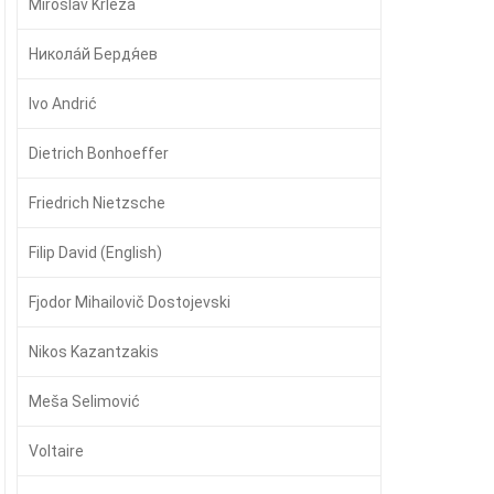
Miroslav Krleža
Никола́й Бердя́ев
Ivo Andrić
Dietrich Bonhoeffer
Friedrich Nietzsche
Filip David (English)
Fjodor Mihailovič Dostojevski
Nikos Kazantzakis
Meša Selimović
Voltaire