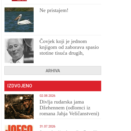
Ne pristajem!
Čovjek koji je jednom
knjigom od zaborava spasio
stotine tisuća drugih,
prokletih i uništenih
ARHIVA
IZDVOJENO
02.08.2026
Divlja rudarska jama
Džehennem (odlomci iz
romana Jahja Veličanstveni)
31.07.2026