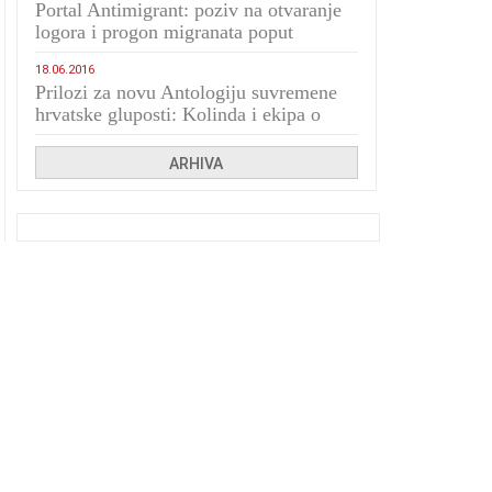
Portal Antimigrant: poziv na otvaranje
logora i progon migranata poput
bijesnih kerova
18.06.2016
Prilozi za novu Antologiju suvremene
hrvatske gluposti: Kolinda i ekipa o
navijačkim huliganima
ARHIVA