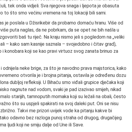
i, tek onda vidjeli. Sva njegova snaga i ljepota je obasuta
o to što smo većinu vremena na toj lokaciji bili sami.
as je poslala u Džisrikebir da probamo domaću hranu. Više od
v više puta naglas, da ne pobrkam, da se opet ne bih našla u
zgovoriti baš tu riječ. Na kraju nismo jeli s pogledom na „veliki
ali – kako sam kasnije saznala – svojedobno i čitav grad),
i konobara koji se kao pravi virtuoz svog zanata brinuo za
 i odnijela neke brige, za što je navodno prava majstorica, kako
vremeno otvorila je i brojna pitanja, ostavila je određenu dozu
lona dubljoj refleksiji. U Bihaću smo viđali grupice dječaka koji
 nisko nagnute nad vodom, svaki je pad izazivao smijeh, nikad
alo starijih, tamnoputih momaka koji su ležali na obali, često
ažno što su uspjeli spakirati na svoj daleki put. Oni se nisu
 bezbrižno. Takvi me prizori uvijek vode ka pitanju kakve bi
i, tako odavno bez razloga punoj straha od drugog, drugačijeg.
a ljudi koji ne smiju dalje od Une ili Save.