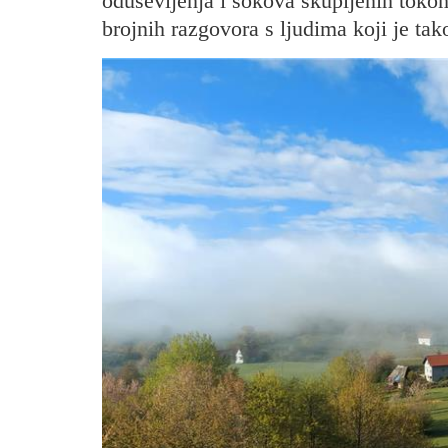
oduševljenja i šokova skupljenih tokom
brojnih razgovora s ljudima koji je tak