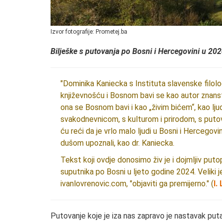
Izvor fotografije: Prometej.ba
Bilješke s putovanja po Bosni i Hercegovini u 202
"Dominika Kaniecka s Instituta slavenske filo
književnošću i Bosnom bavi se kao autor znanst
ona se Bosnom bavi i kao „živim bićem“, kao lju
svakodnevnicom, s kulturom i prirodom, s puto
ću reći da je vrlo malo ljudi u Bosni i Hercegovi
dušom upoznali, kao dr. Kaniecka.
Tekst koji ovdje donosimo živ je i dojmljiv puto
suputnika po Bosni u ljeto godine 2024. Veliki je
ivanlovrenovic.com, "objaviti ga premijerno." (
I.
Putovanje koje je iza nas zapravo je nastavak puta