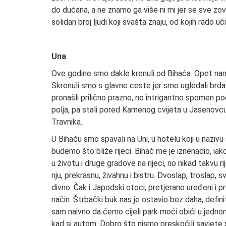
do dućana, a ne znamo ga više ni mi jer se sve zo
solidan broj ljudi koji svašta znaju, od kojih rado 
Una
Ove godine smo dakle krenuli od Bihaća. Opet na
Skrenuli smo s glavne ceste jer smo ugledali brda
pronašli prilično prazno, no intrigantno spomen p
polja, pa stali pored Kamenog cvijeta u Jasenovcu,
Travnika.
U Bihaću smo spavali na Uni, u hotelu koji u naziv
budemo što bliže rijeci. Bihać me je iznenadio, iak
u životu i druge gradove na rijeci, no nikad takvu
nju, prekrasnu, živahnu i bistru. Dvoslap, troslap,
divno. Čak i Japodski otoci, pretjerano uređeni i p
način. Štrbački buk nas je ostavio bez daha, definit
sam naivno da ćemo cijeli park moći obići u jedno
kad si autom. Dobro što nismo preskočili savjete sk