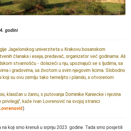
4. godini
logije Jagelonskog univerziteta u Krakovu bosanskom
venih članaka i eseja, predavač, organizator već godinama. Ali
dskom stvarnošću - dolazeći u nju, upoznajući se s ljudima, sa
vima i gradovima, sa životom u svim njegovim licima. Slobodno
ni koji su ovu zemlju tako temeljito i planski, s otvorenom
pis, klasičan u žanru, s putovanja Dominike Kaniecke i njezina
 privilegij", kaže Ivan Lovrenović na svojoj stranici
 Lovrenović
)
 na koji smo krenuli u srpnju 2023. godine. Tada smo posjetili