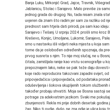
Banja Luku, Mrkonjić Grad, Jajce, Travnik, Višegrad,
Jablanicu, Stolac i Sarajevo. Malo previše za samo 
jednog grada do drugog. No, tada nisam znala stati.
uvjeren da znam što radim jer sam za razliku od nje
prednost sam htjela dati prirodi, pa sam kao ideju
Sarajevo i Tešanj. U srpnju 2024. prošli smo kroz B
Kreševo, Konjic, Umoljane, Lukomir, Sarajevo, Pal
smo u nastavku išli vidjeti neka mjesta u koja sam
tome da je oslobođen određenih spoznaja, da pr
prvog susreta s njim. To nije moj slučaj, ne u Bosn
čitala, zamišljala ranije kao vrstu scenografije u k
prepoznajem lako, neke se pak teže daju dovesti u
koje rado reproducira takozvani zapadni svijet, o
pripovjedačica i pripovjedača, od podataka pronađ
oduševljenja i šokova skupljenih tokom službenih i p
također probaju shvatiti. Moja se Bosna sastoji se 
potrage za adekvatnim jezikom. Svaki me pokušaj 
zbunjenosti. Rekla mi prije dobrih desetak godina 
žao. Niko ti ovdje, dušo, ne zna gdje je ulica koju