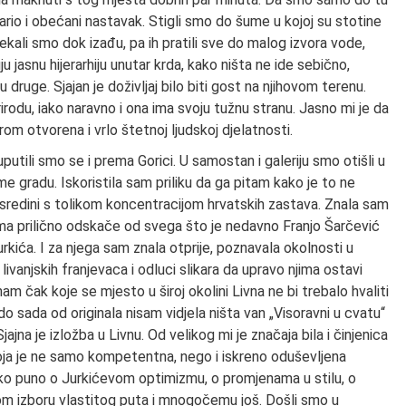
tvario i obećani nastavak. Stigli smo do šume u kojoj su stotine
kali smo dok izađu, pa ih pratili sve do malog izvora vode,
u jasnu hijerarhiju unutar krda, kako ništa ne ide sebično,
druge. Sjajan je doživljaj bilo biti gost na njihovom terenu.
rirodu, iako naravno i ona ima svoju tužnu stranu. Jasno mi je da
rom otvorena i vrlo štetnoj ljudskoj djelatnosti.
putili smo se i prema Gorici. U samostan i galeriju smo otišli u
u tome gradu. Iskoristila sam priliku da ga pitam kako je to ne
 sredini s tolikom koncentracijom hrvatskih zastava. Znala sam
ima prilično odskače od svega što je nedavno Franjo Šarčević
urkića. I za njega sam znala otprije, poznavala okolnosti u
ivanjskih franjevaca i odluci slikara da upravo njima ostavi
am čak koje se mjesto u široj okolini Livna ne bi trebalo hvaliti
o sada od originala nisam vidjela ništa van „Visoravni u cvatu“
ajna je izložba u Livnu. Od velikog mi je značaja bila i činjenica
 koja je ne samo kompetentna, nego i iskreno oduševljena
jako puno o Jurkićevom optimizmu, o promjenama u stilu, o
om izboru vlastitog puta i mnogočemu još. Došli smo u