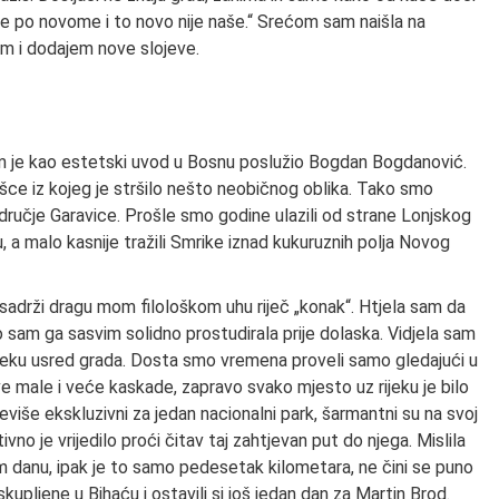
ve po novome i to novo nije naše.“ Srećom sam naišla na
učim i dodajem nove slojeve.
m je kao estetski uvod u Bosnu poslužio Bogdan Bogdanović.
šce iz kojeg je stršilo nešto neobičnog oblika. Tako smo
odručje Garavice. Prošle smo godine ulazili od strane Lonjskog
 a malo kasnije tražili Smrike iznad kukuruznih polja Novog
u sadrži dragu mom filološkom uhu riječ „konak“. Htjela sam da
o sam ga sasvim solidno prostudirala prije dolaska. Vidjela sam
 rijeku usred grada. Dosta smo vremena proveli samo gledajući u
 sve male i veće kaskade, zapravo svako mjesto uz rijeku je bilo
reviše ekskluzivni za jedan nacionalni park, šarmantni su na svoj
ivno je vrijedilo proći čitav taj zahtjevan put do njega. Mislila
m danu, ipak je to samo pedesetak kilometara, ne čini se puno
upljene u Bihaću i ostavili si još jedan dan za Martin Brod.