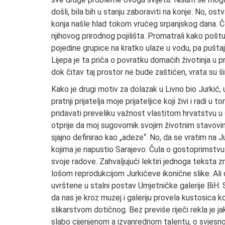
došli, bila bih u stanju zaboraviti na konje. No, os
konja našle hlad tokom vrućeg srpanjskog dana. Če
njihovog prirodnog pojilišta. Promatrali kako poštuj
pojedine grupice na kratko ulaze u vodu, pa puštaju 
Lijepa je ta priča o povratku domaćih životinja u p
dok čitav taj prostor ne bude zaštićen, vrata su ši
Kako je drugi motiv za dolazak u Livno bio Jurkić, u
pratnji prijatelja moje prijateljice koji živi i radi 
pridavati preveliku važnost vlastitom hrvatstvu u
otprije da moj sugovornik svojim životnim stavov
sjajno definirao kao „adeze“. No, da se vratim na J
kojima je napustio Sarajevo. Čula o gostoprimstvu l
svoje radove. Zahvaljujući lektiri jednoga teksta zn
lošom reprodukcijom Jurkićeve ikonične slike. Ali d
uvrštene u stalni postav Umjetničke galerije BiH. Sj
da nas je kroz muzej i galeriju provela kustosica
slikarstvom dotičnog. Bez previše riječi rekla je 
slabo cijenjenom a izvanrednom talentu, o svjesn