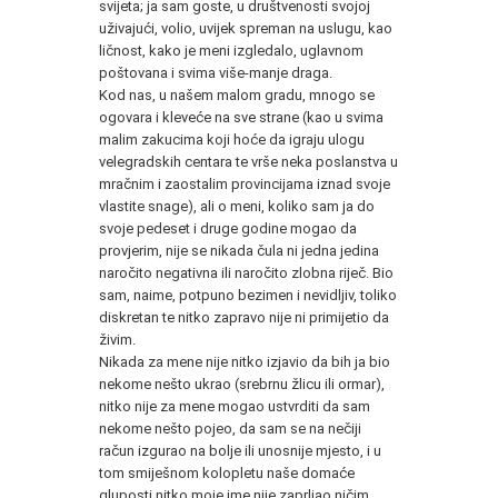
svijeta; ja sam goste, u društvenosti svojoj
uživajući, volio, uvijek spreman na uslugu, kao
ličnost, kako je meni izgledalo, uglavnom
poštovana i svima više-manje draga.
Kod nas, u našem malom gradu, mnogo se
ogovara i kleveće na sve strane (kao u svima
malim zakucima koji hoće da igraju ulogu
velegradskih centara te vrše neka poslanstva u
mračnim i zaostalim provincijama iznad svoje
vlastite snage), ali o meni, koliko sam ja do
svoje pedeset i druge godine mogao da
provjerim, nije se nikada čula ni jedna jedina
naročito negativna ili naročito zlobna riječ. Bio
sam, naime, potpuno bezimen i nevidljiv, toliko
diskretan te nitko zapravo nije ni primijetio da
živim.
Nikada za mene nije nitko izjavio da bih ja bio
nekome nešto ukrao (srebrnu žlicu ili ormar),
nitko nije za mene mogao ustvrditi da sam
nekome nešto pojeo, da sam se na nečiji
račun izgurao na bolje ili unosnije mjesto, i u
tom smiješnom kolopletu naše domaće
gluposti nitko moje ime nije zaprljao ničim