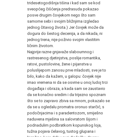
tridesetogodišnja tišina i kad sam se kod
sveopćeg čišćenja predrasuda pokazao
posve drugim čovjekom nego što sam
samome sebi i svojim bližnjima izgledao
jednog čitavog života.) Jer čovjek može da
dogura do šestog decenija, a da nikada, ni
jednog trena, nije poživio svojim vlastitim
ličnim životom.
Najprije razne gnjavaže slaboumnog i
rastresenog djetinjstva, poslije romantika,
ratovi, pustolovine, žene i pijanstva u
poluslijepom zanosu prve mladosti, sve je to
bilo, kako da kažem, u galopu: čovjek nije
imao vremena ni da se osvrne u onoj ludoj trci
događaja i obraza, a kada sam se zaustavio
da se konačno sredim i da trijezno spoznam
što se to zapravo zbiva sa mnom, pokazalo se
da se u ogledalu promatra oronuo starčić, s
podočnjacima i s paradentozom, smiješno
naduvena mješina sa salovratom šijom i
podnadulim podbratkom kopunskog loja,
tužna pojava ćelavog, tustog glupana i