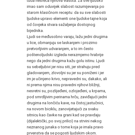
tuđa nesreća njihova vlastita. Za sve Ijudsko
imao sam oduvijek slabost razumijevanja po
starom klasičnom receptu: da su sve slabosti
ljudske upravo elementi one ljudske tajne koja
od čovjeka stvara sažaljenja dostojnog
bijednika.
Ljudi se međusobno varaju, lažu jedni drugima
u lice, obmanjuju se laskanjem i prozirno
pretvorljivim udvaranjem, a to im često
poštenoljudski izgleda nerazmjerno hrabrije
nego da jedni drugima kažu golu istinu. Ljudi
su sebeljubivi jer nisu siti, jer strahuju pred
gladovanjem, zlovoljni su jer su poniženi i jer
im je učinjeno krivo, nepravedni su, dakako, ali
ni prema njima nisu pravedni njihovi bližnji,
nesretni su, pozlijeđeni, ozlojeđeni, u krpama,
pod smrdljivim perinama hrču, zaviđajući jedni
drugima na lončiću kave, na čistoj jastučnici,
na novom biciklu, zanovijetajući za svaku
sitnicu kao čavke na grani kad se pravdaju
(dijalektički, po svoj prilici) na strvini nekog
neznanog junaka o tome koja je imala pravo
prvenstva da se pogosti ljudskim okom.