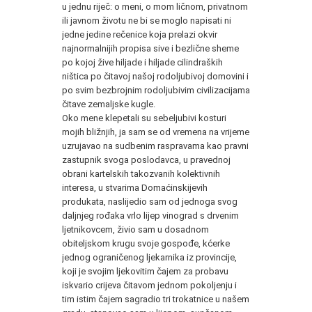
u jednu riječ: o meni, o mom ličnom, privatnom
ili javnom životu ne bi se moglo napisati ni
jedne jedine rečenice koja prelazi okvir
najnormalnijih propisa sive i bezlične sheme
po kojoj žive hiljade i hiljade cilindraških
ništica po čitavoj našoj rodoljubivoj domovini i
po svim bezbrojnim rodoljubivim civilizacijama
čitave zemaljske kugle.
Oko mene klepetali su sebeljubivi kosturi
mojih bližnjih, ja sam se od vremena na vrijeme
uzrujavao na sudbenim raspravama kao pravni
zastupnik svoga poslodavca, u pravednoj
obrani kartelskih takozvanih kolektivnih
interesa, u stvarima Domaćinskijevih
produkata, naslijedio sam od jednoga svog
daljnjeg rođaka vrlo lijep vinograd s drvenim
ljetnikovcem, živio sam u dosadnom
obiteljskom krugu svoje gospođe, kćerke
jednog ograničenog ljekarnika iz provincije,
koji je svojim ljekovitim čajem za probavu
iskvario crijeva čitavom jednom pokoljenju i
tim istim čajem sagradio tri trokatnice u našem