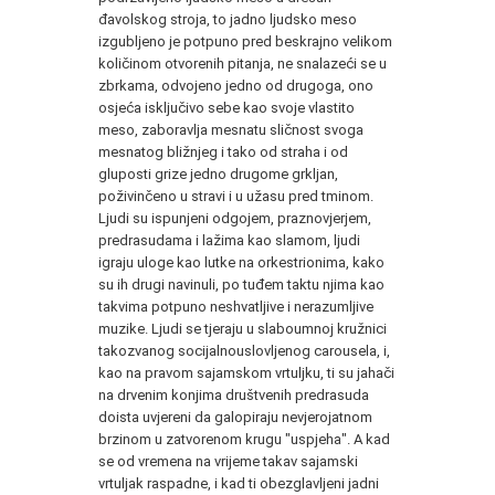
đavolskog stroja, to jadno ljudsko meso
izgubljeno je potpuno pred beskrajno velikom
količinom otvorenih pitanja, ne snalazeći se u
zbrkama, odvojeno jedno od drugoga, ono
osjeća isključivo sebe kao svoje vlastito
meso, zaboravlja mesnatu sličnost svoga
mesnatog bližnjeg i tako od straha i od
gluposti grize jedno drugome grkljan,
poživinčeno u stravi i u užasu pred tminom.
Ljudi su ispunjeni odgojem, praznovjerjem,
predrasudama i lažima kao slamom, ljudi
igraju uloge kao lutke na orkestrionima, kako
su ih drugi navinuli, po tuđem taktu njima kao
takvima potpuno neshvatljive i nerazumljive
muzike. Ljudi se tjeraju u slaboumnoj kružnici
takozvanog socijalnouslovljenog carousela, i,
kao na pravom sajamskom vrtuljku, ti su jahači
na drvenim konjima društvenih predrasuda
doista uvjereni da galopiraju nevjerojatnom
brzinom u zatvorenom krugu "uspjeha". A kad
se od vremena na vrijeme takav sajamski
vrtuljak raspadne, i kad ti obezglavljeni jadni