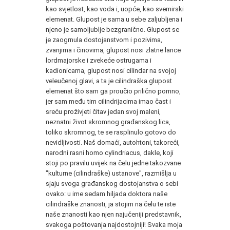
kao svjetlost, kao voda i, uopće, kao svemirski
elemenat. Glupost je sama u sebe zaljubljena i
njeno je samoljublje bezgranično. Glupost se
je zaogrnula dostojanstvom i pozivima,
zvanjima i činovima, glupost nosi zlatne lance
lordmajorske i zvekeće ostrugama i
kadionicama, glupost nosi cilindar na svojoj
veleučenoj glavi, a ta je cilindraška glupost
elemenat što sam ga proučio prilično pomno,
jer sam među tim cilindrijacima imao čast i
sreću proživjeti čitav jedan svoj maleni,
neznatni život skromnog građanskog lica,
toliko skromnog, te se rasplinulo gotovo do
nevidljivosti. Naš domaći, autohtoni, takoreći,
narodni rasni homo cylindriacus, dakle, koji
stoji po pravilu uvijek na čelu jedne takozvane
"kulturne (cilindraške) ustanove", razmišlja u
sjaju svoga građanskog dostojanstva o sebi
ovako: u ime sedam hiljada doktora naše
cilindraške znanosti, ja stojim na čelu te iste
naše znanosti kao njen najučeniji predstavnik,
svakoga poštovanja najdostojniji! Svaka moja