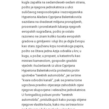
kugla zapalila na sedamdeseti-sedam strana,
pošto je njegova jednokatnica u ulici
sušičavog nesposobnjaka i nazovipjesnika
Hyperiona Aladara Cyprijana Balentekovića
sazidana na dvadeset milijuna prorupljenih,
prosviranih i prorešetanih lubanja njegovih
evropskih sugrađana, pošto je ostalo
razoreno ne znam koliko tuceta evropskih
gradova u grmljavini i oluji što je digla Evropu
kao staru zgužvanu krpu novinskoga papira,
pošto se čitava jedna Azija odvalila u krv, u
kugu, u požar, u propast, u katastrofu kao
minirani kamenolom, gospodin gradski
vijećnik i kućevlasnik iz ulice Cyprijana
Hyperiona Balentekovića protestira protiv
upotrebe "teretnih automobila", jer se time
"kvare odvodni kanali", pak se prema tome
ugrožava pravilno otjecanje zahodskih cijevi
njegove skupocjene i velevažne jednokatnice.
U foringaškoj pobuni protiv "teretnih
automobila", prisluškujući kako pucaju stijene
njegove vlastite kuće, kako mu se trese krov