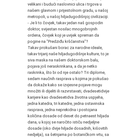
velikani i budući naslovnici ulica i trgova u
našem glavnom i prijestolnom gradu, u našoj
metropoli, u našoj hiljadugodišnjoj civilizaciji.
- Je li to čovjek, takav jedan naš gospodin
doktor, svijestan nosilac mnogobrojnih
ordena, čovjek koji je uvijek spreman da
pogine na "Predziđu kršćanstva"?
Takav prokušani borac za narodne ideale,
takav trijarij naše hiljadugodišnje kulture, to je
siva maska na našem doktorskom balu,
pojava još neraskrinkana, a da je netko
raskrinka, što bi od nje ostalo? Tri diplome,
sedam naučnih rasprava u kojima je pokušao
da dokaže kako se izvjesne pojave mogu
množiti ili dijeliti ili razvrstavati, dvadesetidvije
karijere kao dvadesetidva životna uspjeha,
jedna katedra, tri katedre, jedna ostavinska
rasprava, jedna neprekidna i postojana
količina dosade od deset do petnaest hiljada
dana, u kojoj se naročito ističu nedjeljne
dosade (oko dvije hiljade dosadnih, kišovitih
nedjelja), sa šetnjama po botaničkom vrtu, sa