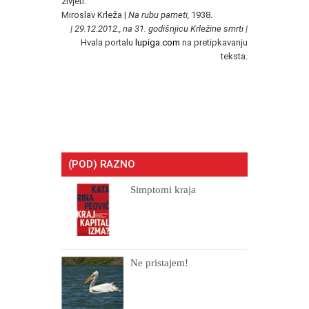
živjeti.
Miroslav Krleža |
Na rubu pameti,
1938.
| 29.12.2012., na 31. godišnjicu Krležine smrti |
Hvala portalu
lupiga.com
na pretipkavanju
teksta.
(POD) RAZNO
Simptomi kraja
Ne pristajem!