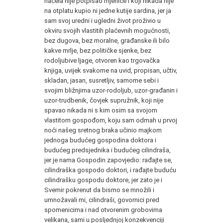
načela nije potpisao mjenice i koji nikada nije
na otplatu kupio ni jedne kutije sardina, jer ja
sam svoj uredni i ugledni život proživio u
okviru svojih vlastitih plaćevnih mogućnosti,
bez dugova, bez moralne, građanske ili bilo
kakve mrlje, bez političke sjenke, bez
rodoljubive ljage, otvoren kao trgovačka
knjiga, uvijek svakome na uvid, propisan, učtiv,
skladan, jasan, susretljiv, samome sebi i
svojim bližnjima uzor-rodoljub, uzor-građanin i
uzor-trudbenik, čovjek supružnik, koji nije
spavao nikada ni s kim osim sa svojom
vlastitom gospođom, koju sam odmah u prvoj
noći našeg sretnog braka učinio majkom
jednoga budućeg gospodina doktora i
budućeg predsjednika i budućeg cilindraša,
jer je nama Gospodin zapovjedio: rađajte se,
cilindraška gospodo doktori, i rađajte buduću
cilindrašku gospodu doktore, jer zato je i
Svemir pokrenut da bismo se množili i
umnožavali mi, cilindraši, govornici pred
spomenicima i nad otvorenim grobovima
velikana, sami u posljednjoj konzekvenciji