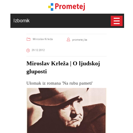
Izbornik
Miroslav Krleža
prometej.ba
29.12.2012
Miroslav Krleža | O ljudskoj
gluposti
Ulomak iz romana 'Na rubu pameti'