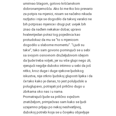
umirivao blagom, gotovo kršćanskom
dobronamjernošću. Ako bi me tko bio prevario
za potpis na mjenici, nisam se načelno nikada
razljutio i nije se dogodilo da takvoj varalici ne
bih potpisao mjenice i drugi put: uvijek bih
znao da nađem nekakav dobar, upravo
hvalevrijedan potez tog pojedinca kao
protudokaz da mu se "to s mjenicom
dogodilo u slabome momentu". "Ljudi su
takvi", tako sam govorio pomirujući se u sebi
sa svojom osnovnom druželjubivom idejom
da ljude treba voljeti, jer su više glupi nego zli,
vjerujući negdje duboko intimno u sebi da još
nitko, kroz duge i duge vjekove ljudskog
iskustva, nije otkrio ljudskoj gluposti lijeka i da
će tako kako je danas, to jest poluljudski a
poluglupavo, potrajati još prilično dugo u
zbrkama oko nas i u nama.
Promatrajući ljude sa prilično svježom
znatiželjom, primjećivao sam kako se ljudi
uzajamno prljaju po nekoj neshvatljivoj,
dubokoj potrebi koja se u čovjeku objavljuje