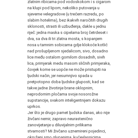
zlatnim ribicama pod vodoskokom i s cigarom
na klupi pod lipom, nekoliko putovanja u
sjeverne velegradove (u trećem razredu, po
slabim hotelima), bez ikakvih naročitih drugih
sklonosti, strasti ili uzbuđenja, dakle u jednu
riječ: jedna maska s cipelama broj četrdeset i
dva, sa dva ili tri zlatna mosta, s kopanjem
nosa u tamnim sobicama gdje klokoće kotlić
nad prošupljenom sjedalicom, sivo, dosadno
lice među ostalom gomilom dosadnih, sivih
lica, primjerak medu masom sličnih primjeraka,
čovjek kome se uopće ne može pristupiti na
ljudski način, jer nesumnjivo spada u
pretpotopno doba ljudske gluposti, kad se
takve jadne životinje brane oklopnim,
neprodornim pločama svoje nosorožne
supstancije, svakom inteligentnijem dokazu
uprkos.
Jer što je drugo pamet ljudska danas, ako nije
živčani nemir, zapravo neurastenično
zanovijetanje u diluvijalnim prilikama
stvarnosti? Mi živčano uznemireni pojedinci,
okruženi smo glupanima, kućevlasnicima,