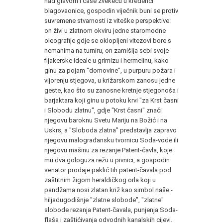
nad glavom i čaše zvekeću u kredenci
blagovaonice, gospodin vijećnik buni se protiv
suvremene stvarnosti iz viteške perspektive:
on živi u zlatnom okviru jedne staromodne
oleografije gdje se oklopljeni vitezovi bore s
nemanima na turniru, on zamišlja sebi svoje
fijakerske ideale u grimizu i hermelinu, kako
ginu za pojam "domovine", u purpuru požara i
vijorenju stjegova, u križarskom zanosu jedne
geste, kao što su zanosne kretnje stjegonoša i
barjaktara koji ginu u potoku krvi "za Krst časni
i Slobodu zlatnu", gdje "Krst časni" znači
njegovu baroknu Svetu Mariju na Božić i na
Uskrs, a "Sloboda zlatna" predstavlja zapravo
njegovu malograđansku tvornicu Soda-vode ili
njegovu mašinu za rezanje Patent-čavla, koje
mu dva gologuza režu u pivnici, a gospodin
senator prodaje paklić tih patent-čavala pod
zaštitnim žigom heraldičkog orla koji u
pandžama nosi zlatan križ kao simbol naše -
hiljadugodišnje "zlatne slobode", "zlatne"
slobode rezanja Patent-čavala, punjenja Soda-
flaša i zaštićivanja odvodnih kanalskih cijevi.