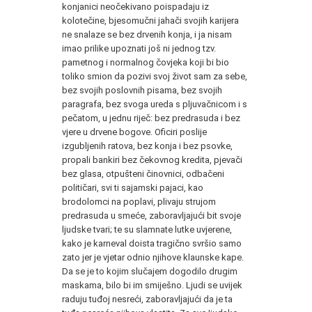
konjanici neočekivano poispadaju iz
kolotečine, bjesomučni jahači svojih karijera
ne snalaze se bez drvenih konja, i ja nisam
imao prilike upoznati još ni jednog tzv.
pametnog i normalnog čovjeka koji bi bio
toliko smion da pozivi svoj život sam za sebe,
bez svojih poslovnih pisama, bez svojih
paragrafa, bez svoga ureda s pljuvačnicom i s
pečatom, u jednu riječ: bez predrasuda i bez
vjere u drvene bogove. Oficiri poslije
izgubljenih ratova, bez konja i bez psovke,
propali bankiri bez čekovnog kredita, pjevači
bez glasa, otpušteni činovnici, odbačeni
političari, svi ti sajamski pajaci, kao
brodolomci na poplavi, plivaju strujom
predrasuda u smeće, zaboravljajući bit svoje
ljudske tvari; te su slamnate lutke uvjerene,
kako je karneval doista tragično svršio samo
zato jer je vjetar odnio njihove klaunske kape.
Da se je to kojim slučajem dogodilo drugim
maskama, bilo bi im smiješno. Ljudi se uvijek
raduju tuđoj nesreći, zaboravljajući da je ta