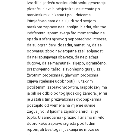
izrodili slijedeću senilnu doktorsku generaciju
plesača, slavnih odvjetnika i asistenata po
marvinskim klinikama i po ludnicama.
Primjećivao sam da su ljudi pod svojom
maskom zapravo nesusretljivi, hladni, okrutno
indiferentni spram svega što momentalno ne
spada u sferu njihovog neposrednog interesa,
da su ograničeni, dosadni, nametljivi, da se
ogovaraju zbog nevjerojatne zaslijepljenosti,
da ne ispunjavaju obaveze, da ne plaćaju
dugove, da se majmunski slijepo, ograničeno,
praznovjerno, tašto, slavohlepno guraju za
životnim probicima (uglavnom probicima
crijeva i tjelesne udobnosti), i u takvim
potištenim, zapravo vidovitim, raspoloženjima
ja bih se odbio od tog ljudskog žamora, jer mi
je u štali s tim preživalcima i dvopapkarima
postajalo od vremena na vrijeme suviše
zagušljivo. S ljudima zajedno smrdi, ali je
toplo. U samoćama - prazno. l znamo mi vrlo
dobro kako zapravo izgleda pod tuđim
repom, ali bez toga njuškanja ne može se