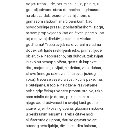
Voljeti treba ljude, biti im na usluzi, pri ruci, u
gostoljubivome stavu domaćina, s grimasom
na obrazu dobroćudno nasmijanom, s
grimasom slatkom, marcipanskom, kao
novogodišnje prase u poslastičarskom izlogu,
to sam propovijedao kao društveni princip i po
toj osnovnoj direktivi ja sam se i vladao
godinama! Treba uvijek na otvorenim vratima
dočekivati ljude raskriljenih ruku, primati ljude
objeručke, neposredno, biti duhovit, zabavljati
ih ako su neraspoloženi, gostiti ih kupovati
ribe, majonezu, divljač, hladetinu, vino, duhan,
sirove (mnogo raznovrsnih sirova i južnog
voća), treba se veselo vraćati kući s paketima,
s buteljama, u tople, naložene, rasvijetljene
sobe gdje čekaju bogato prostrti stolovi, tako
sam mislio da je dobro, pak sam tako
njegovao društvenost i u svojoj kući gostio
čitave rulje nitkova i glupana, glupana i nitkova
u beskrajnim serijama. Treba čitave noći
slušati tuđe gluposti, dati se gnjaviti po crti
stranog sebeljublja, diviti se tuđim šalama,