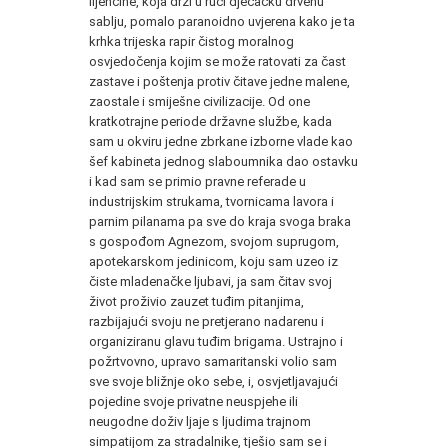
lijenčine, koja drži u ruci dječačku drvenu
sablju, pomalo paranoidno uvjerena kako je ta
krhka trijeska rapir čistog moralnog
osvjedočenja kojim se može ratovati za čast
zastave i poštenja protiv čitave jedne malene,
zaostale i smiješne civilizacije. Od one
kratkotrajne periode državne službe, kada
sam u okviru jedne zbrkane izborne vlade kao
šef kabineta jednog slaboumnika dao ostavku
i kad sam se primio pravne referade u
industrijskim strukama, tvornicama lavora i
parnim pilanama pa sve do kraja svoga braka
s gospođom Agnezom, svojom suprugom,
apotekarskom jedinicom, koju sam uzeo iz
čiste mladenačke ljubavi, ja sam čitav svoj
život proživio zauzet tuđim pitanjima,
razbijajući svoju ne pretjerano nadarenu i
organiziranu glavu tuđim brigama. Ustrajno i
požrtvovno, upravo samaritanski volio sam
sve svoje bližnje oko sebe, i, osvjetljavajući
pojedine svoje privatne neuspjehe ili
neugodne doživ ljaje s ljudima trajnom
simpatijom za stradalnike, tješio sam se i