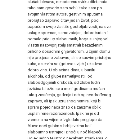
slušati blesavu, nenadarenu svirku diletanata -
tako sam govorio sam sebi i tako sam po
svojim vlastitim autosugestivnim uputama
prorajtao zapravo čitav jedan život, pod
papučom svoje vlastite gostoljubivosti, na sve
usluge spreman, samozatajan, dobroćudan i
pomalo priglup slaboumnik, koga su njegovi
vlastiti nazoviprijatelji smatrali bezazlenim,
prilično dosadnim gnjavatorom, u čijem domu
nije pretjerano zabavno, ali se sasvim pristojno
kuha, a servira se (gotovo uvijek) relativno
dobro vino. U oblacima dima, u bunilu
alkohola, od glupe nametljivosti i od
slaboodgojenih drskosti, od zlobe tuđih
jezičina taložio se u meni godinama mučan
talog zasićenja, gađenja i nekog neodređenog
zapravo, ali ipak uzrujanog nemira, koji bi
spram pojedinaca znao da zauzme oblik
usplahirene razdraženosti. Ipak mi je od
vremena na vrijeme izgledalo preglupo da
čitave noći gubim s brbljavcima koji
slaboumno ustrajno iz noći u noć klepeću
uvijek jedno te isto: o nekakvim strankama, o