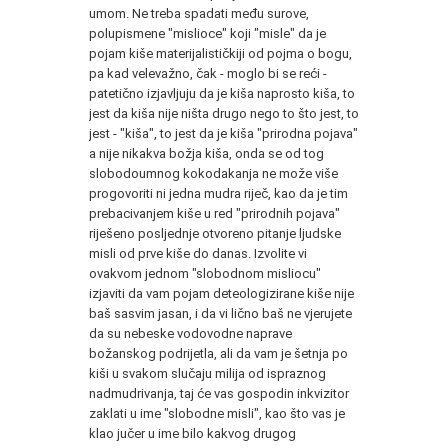
umom. Ne treba spadati među surove,
polupismene "mislioce" koji "misle" da je
pojam kiše materijalističkiji od pojma o bogu,
pa kad velevažno, čak - moglo bi se reći -
patetično izjavljuju da je kiša naprosto kiša, to
jest da kiša nije ništa drugo nego to što jest, to
jest - "kiša", to jest da je kiša "prirodna pojava"
a nije nikakva božja kiša, onda se od tog
slobodoumnog kokodakanja ne može više
progovoriti ni jedna mudra riječ, kao da je tim
prebacivanjem kiše u red "prirodnih pojava"
riješeno posljednje otvoreno pitanje ljudske
misli od prve kiše do danas. Izvolite vi
ovakvom jednom "slobodnom misliocu"
izjaviti da vam pojam deteologizirane kiše nije
baš sasvim jasan, i da vi lično baš ne vjerujete
da su nebeske vodovodne naprave
božanskog podrijetla, ali da vam je šetnja po
kiši u svakom slučaju milija od ispraznog
nadmudrivanja, taj će vas gospodin inkvizitor
zaklati u ime "slobodne misli", kao što vas je
klao jučer u ime bilo kakvog drugog