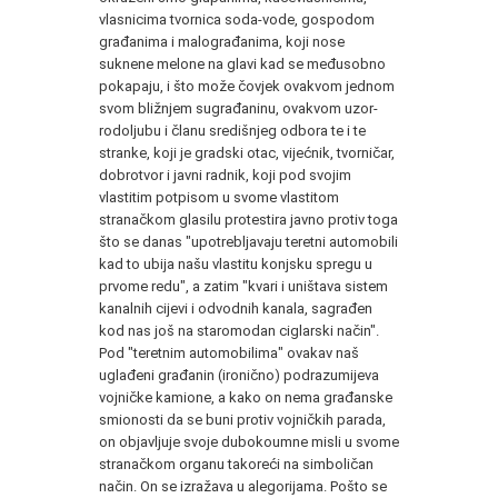
vlasnicima tvornica soda-vode, gospodom
građanima i malograđanima, koji nose
suknene melone na glavi kad se međusobno
pokapaju, i što može čovjek ovakvom jednom
svom bližnjem sugrađaninu, ovakvom uzor-
rodoljubu i članu središnjeg odbora te i te
stranke, koji je gradski otac, vijećnik, tvorničar,
dobrotvor i javni radnik, koji pod svojim
vlastitim potpisom u svome vlastitom
stranačkom glasilu protestira javno protiv toga
što se danas "upotrebljavaju teretni automobili
kad to ubija našu vlastitu konjsku spregu u
prvome redu", a zatim "kvari i uništava sistem
kanalnih cijevi i odvodnih kanala, sagrađen
kod nas još na staromodan ciglarski način".
Pod "teretnim automobilima" ovakav naš
uglađeni građanin (ironično) podrazumijeva
vojničke kamione, a kako on nema građanske
smionosti da se buni protiv vojničkih parada,
on objavljuje svoje dubokoumne misli u svome
stranačkom organu takoreći na simboličan
način. On se izražava u alegorijama. Pošto se