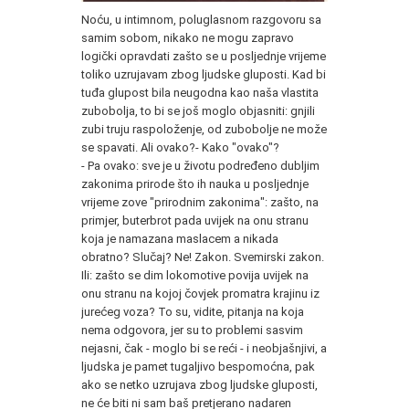
Noću, u intimnom, poluglasnom razgovoru sa
samim sobom, nikako ne mogu zapravo
logički opravdati zašto se u posljednje vrijeme
toliko uzrujavam zbog ljudske gluposti. Kad bi
tuđa glupost bila neugodna kao naša vlastita
zubobolja, to bi se još moglo objasniti: gnjili
zubi truju raspoloženje, od zubobolje ne može
se spavati. Ali ovako?- Kako "ovako"?
- Pa ovako: sve je u životu podređeno dubljim
zakonima prirode što ih nauka u posljednje
vrijeme zove "prirodnim zakonima": zašto, na
primjer, buterbrot pada uvijek na onu stranu
koja je namazana maslacem a nikada
obratno? Slučaj? Ne! Zakon. Svemirski zakon.
Ili: zašto se dim lokomotive povija uvijek na
onu stranu na kojoj čovjek promatra krajinu iz
jurećeg voza? To su, vidite, pitanja na koja
nema odgovora, jer su to problemi sasvim
nejasni, čak - moglo bi se reći - i neobjašnjivi, a
ljudska je pamet tugaljivo bespomoćna, pak
ako se netko uzrujava zbog ljudske gluposti,
ne će biti ni sam baš pretjerano nadaren