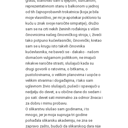
gradu, stanovao sam u lijepom, sunčanom,
reprezentativnom stanu s balkonom u jednoj
od tih čajnoprobavnih trokatnica (koja je bila
moje vlasništvo, jer mi je apotekar poklonio tu
kuću u znak svoje naročite simpatije), družio
sam se na crti nekih ženinih rođakinja s višim
činovnicima našeg činovničkog stroja, i, živeći
tako potpuno kućevlasnički, činovnički, kretao
sam se u krugu isto takvih činovnika
kućevlasnika, ne baveći se - dakako - našom
domaćom vulgarnom politikom, ne imajući
nikakve naročite strasti, slušajući kada su
drugi govorili o ratovima, o bitkama, o
pustolovinama, o velikim planovima i uopće o
velikim stvarima i događajima, i tako sam
uglavnom živio slušajući, pušeći i spavajući u
nedjelju do devet, a u obične dane do sedam i
po sati: devet sati minimalno za odmor živaca i
za dobru i mirnu probavu.
O slikarstvu slušao sam godinama, i to
mnogo, jer je moja supruga tri godine
pohađala slikarsku akademiju, ne zna se
zapravo zašto, budući da slikarskog dara nije