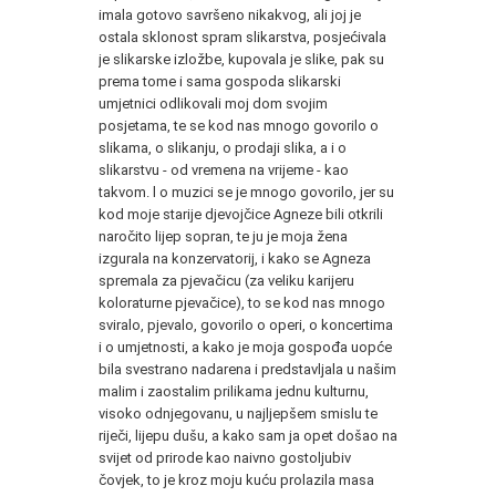
imala gotovo savršeno nikakvog, ali joj je
ostala sklonost spram slikarstva, posjećivala
je slikarske izložbe, kupovala je slike, pak su
prema tome i sama gospoda slikarski
umjetnici odlikovali moj dom svojim
posjetama, te se kod nas mnogo govorilo o
slikama, o slikanju, o prodaji slika, a i o
slikarstvu - od vremena na vrijeme - kao
takvom. l o muzici se je mnogo govorilo, jer su
kod moje starije djevojčice Agneze bili otkrili
naročito lijep sopran, te ju je moja žena
izgurala na konzervatorij, i kako se Agneza
spremala za pjevačicu (za veliku karijeru
koloraturne pjevačice), to se kod nas mnogo
sviralo, pjevalo, govorilo o operi, o koncertima
i o umjetnosti, a kako je moja gospođa uopće
bila svestrano nadarena i predstavljala u našim
malim i zaostalim prilikama jednu kulturnu,
visoko odnjegovanu, u najljepšem smislu te
riječi, lijepu dušu, a kako sam ja opet došao na
svijet od prirode kao naivno gostoljubiv
čovjek, to je kroz moju kuću prolazila masa