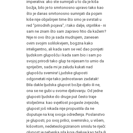
imperativa: ako ste sumnjali u to da je kiša
božja, bilo je to smrtonosno upravo tako kao
što je danas smrtonosno sumnjati da pojam
kiše nije objašnjen time što smo je svrstali u
red "prirodnih pojava", i tako dalje, otprilike - ni
sam ne znam što sam zapravo htio da kažem?
Nije ni ovo što ja sada mudrujem, zanesen
ovim svojim solilokvijem, bogzna kako
inteligentno, ali kada sam se već dao ponijeti
ljudskom glupošću i kada sam bio i sam po
svojoj prirodi tako glup te nijesam to umio da
spriječim, sada mi je zaludu kukati nad
glupošću svemira! Ljudske gluposti
odgonetati nije tako jednostavan zadatak!
Bila dakle ljudska glupost božje djelo ili ne,
ona se ne gubi u svome djelovanju. Od jedne
gluposti ljudske do druge put često traje
stoljećima: kao svjetlost pogasle zvijezde,
glupost još nikada nije propustila da ne
doputuje na kraj svoga određenja. Poslanstvo
je gluposti, po svoj prilici, svemirsko, u višem,
kišovitom, nedeteologiziranom smislu te riječi:
glupost je nebeska sila koja djeluje kao teža ili