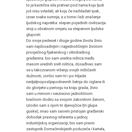
to je kaotična sila pratvari pod nama koju ljudi
još nisu svladali, ali koju će nadvladati ipak,
izvan svake sumnje, a u tome i leži značenje
ljudskog napretka: stepen pojedinih civilizacija
stoji u obratnom omjeru sa stepenom ljudske
gluposti.
Do svoje pedeset i druge godine života živio
sam najdosadnijim i najjednoličnijim životom
prosječnog fijakerskog i cilindraškog
građanina: bio sam uredna ništica među
masom urednih sivih ništica, dosađivao sam
se u takozvanom vršenju svojih ništičavih
dužnosti, izvršio sam tri i po hiljade
nedjeljnoposlijepodnevnih šetnja do ciglane ili
do glorijete u perivoju na kraju grada, živio
sam u mirnom i neizrecivo jednoličnom
bračnom dodiru sa svojom zakonitom ženom,
izrodio sam s njom tri djevojčice (tri glupe
guske), imao sam sasvim pristojan građanski
dohodak pravnog referenta u jednoj
industrijskoj organizaciji, bio sam pravni
zastupnik Domaćinskijevih poduzeća i kartela,