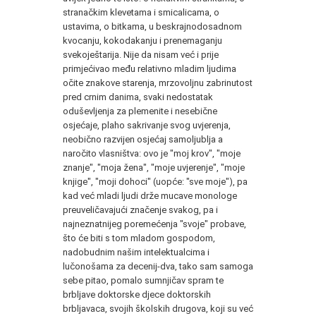
stranačkim klevetama i smicalicama, o
ustavima, o bitkama, u beskrajnodosadnom
kvocanju, kokodakanju i prenemaganju
svekoještarija. Nije da nisam već i prije
primjećivao među relativno mladim ljudima
očite znakove starenja, mrzovoljnu zabrinutost
pred crnim danima, svaki nedostatak
oduševljenja za plemenite i nesebične
osjećaje, plaho sakrivanje svog uvjerenja,
neobično razvijen osjećaj samoljublja a
naročito vlasništva: ovo je "moj krov", "moje
znanje", "moja žena", "moje uvjerenje", "moje
knjige", "moji dohoci" (uopće: "sve moje"), pa
kad već mladi ljudi drže mucave monologe
preuveličavajući značenje svakog, pa i
najneznatnijeg poremećenja "svoje" probave,
što će biti s tom mladom gospodom,
nadobudnim našim intelektualcima i
lučonošama za decenij-dva, tako sam samoga
sebe pitao, pomalo sumnjičav spram te
brbljave doktorske djece doktorskih
brbljavaca, svojih školskih drugova, koji su već