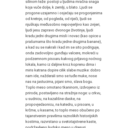
silinom teže: postoji u ljudima mračna snaga
koja vuče dolje, k zemlji, u blato. Ljudi se
progone uzajamno i osjećaju se progonjenima
od kretnje, od pogleda, od riječi, ljudi se
njuškaju međusobno nepovjerljivo kao zvijeri,
ljudi jesu zapravo dvonoge životinje, ljudi
kradu jedni drugima misli i novac (kao opice u
prašumama što kradu jedne drugima banane),
a kad su se nakrali i kad im se sito podriguje,
onda zadovoljno gunđaju valcere, mokreći u
podzemnom pisoaru kakvog prljavog noćnog
lokala, kamo iz daljine kroz koprenu dima i
miris katrana dopire cilik slabe muzike: dobro
nam ide, nažderali smo se tuđe muke, nose
nas na jastucima, pijani smo, slava bogu.
Toplo meso omotano tkaninom, izdvojeno iz
prirode, postavljeno na stražnje noge: u crkvu,
u sudnicu, na kazališne daske, na
propovjedaonicu, na katedru, u pisoare, u
krčme, u kasarne, to toplo meso obučeno po
tajanstvenim pravilima raznolikih historijskih
kostima, razvrstano u svetotajstvene kaste,
podržavljeno ljudsko meso u dresuri