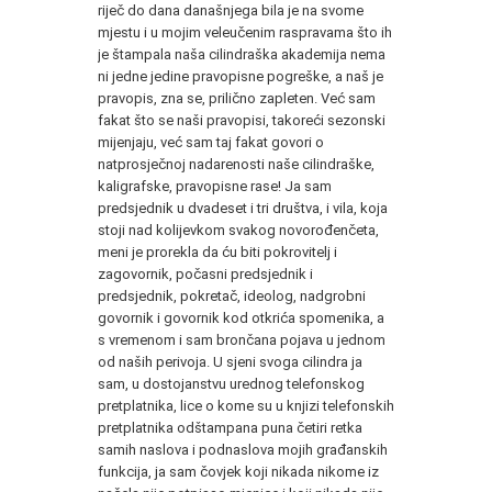
riječ do dana današnjega bila je na svome
mjestu i u mojim veleučenim raspravama što ih
je štampala naša cilindraška akademija nema
ni jedne jedine pravopisne pogreške, a naš je
pravopis, zna se, prilično zapleten. Već sam
fakat što se naši pravopisi, takoreći sezonski
mijenjaju, već sam taj fakat govori o
natprosječnoj nadarenosti naše cilindraške,
kaligrafske, pravopisne rase! Ja sam
predsjednik u dvadeset i tri društva, i vila, koja
stoji nad kolijevkom svakog novorođenčeta,
meni je prorekla da ću biti pokrovitelj i
zagovornik, počasni predsjednik i
predsjednik, pokretač, ideolog, nadgrobni
govornik i govornik kod otkrića spomenika, a
s vremenom i sam brončana pojava u jednom
od naših perivoja. U sjeni svoga cilindra ja
sam, u dostojanstvu urednog telefonskog
pretplatnika, lice o kome su u knjizi telefonskih
pretplatnika odštampana puna četiri retka
samih naslova i podnaslova mojih građanskih
funkcija, ja sam čovjek koji nikada nikome iz