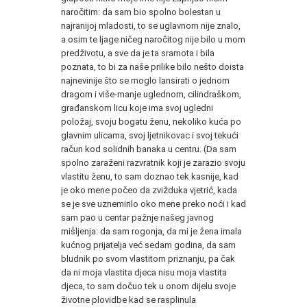
naročitim: da sam bio spolno bolestan u
najranijoj mladosti, to se uglavnom nije znalo,
a osim te ljage ničeg naročitog nije bilo u mom
predživotu, a sve da je ta sramota i bila
poznata, to bi za naše prilike bilo nešto doista
najnevinije što se moglo lansirati o jednom
dragom i više-manje uglednom, cilindraškom,
građanskom licu koje ima svoj ugledni
položaj, svoju bogatu ženu, nekoliko kuća po
glavnim ulicama, svoj ljetnikovac i svoj tekući
račun kod solidnih banaka u centru. (Da sam
spolno zaraženi razvratnik koji je zarazio svoju
vlastitu ženu, to sam doznao tek kasnije, kad
je oko mene počeo da zvižduka vjetrić, kada
se je sve uznemirilo oko mene preko noći i kad
sam pao u centar pažnje našeg javnog
mišljenja: da sam rogonja, da mi je žena imala
kućnog prijatelja već sedam godina, da sam
bludnik po svom vlastitom priznanju, pa čak
da ni moja vlastita djeca nisu moja vlastita
djeca, to sam dočuo tek u onom dijelu svoje
životne plovidbe kad se rasplinula