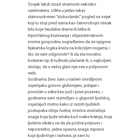
Čovjek lebdi iznad stvarnosti nekoliko
centimetara. Uđite u jedan takav
zlatnouokvireni "slobodarski" pogled na svijet
koji tu stoji pred nama kao četvorobojni otisak
bilo koje feudalne drame ili bitke ili
trijumfalnog krunisanja i objasnite takvom
svome gospodinu sugrađaninu da se njegova
fijakerska logika kreće na kokošjim nogama, i
što će vam odgovoriti? Ili da ste moralno
bolestan tip ili tuđinski plaćenik ili, u najboljem
slučaju, da u vašoj glavi nije sve u potpunom
redu.
Godinama živio sam u našem smrdljivom
zvjerinjaku gotovo gluhonijem, pritajen i
povučen u sebe kao puž i pravi puzavac, i
godinama sam razmišljao o gluposti ljudskoj,
osjećajući mutno kako iz raznih ljudskih
postupaka izbija čudna, mračna unutrašnja
snaga koja ljude smeta kod svake kretnje, koja
ljudima nikako ne da da požive potpuno i
neposredno, jedna opasna snaga zapravo
koja ljude truje i rastvara; ja sam tu