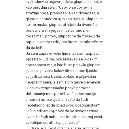
svakodnevnu pojavu ljudske gluposti tumačio
kao prirodnu stvar: "Osovio se čovjek na
stražnje noge, prohodao je kao dvonožac, a
glupost se vuče za njim kao sjenka! Glupost je
sestra mraka, glupost bi htjela da dvonošca
ponovno vrati njegovim četvoronožnim
rođacima u prirodi, glupost ne da čovjeku da
otputuje na zvijezde, kao što mu ni sila teže ne
da da leti!"
Ja sam zapravo volio ljude. Ja sam, zapravo
opraštao ljudima, oduševljavao se ljudskim
sposobnostima, a kad bi se pojavila glupost
ljudska i privukla kakav divan uspon ljudske
volje ili zanosa k sebi, u blato, u prljavštinu
neopranih riječi, ja sam slom takve plemenite
ljudske kretnje tumačio posve prirodno,
dobronamjerno i pomirljivo: "l ptice padaju
umorne i ne lete vječno, zašto da ljudi
neprekidno lebde iznad svog dostojanstva?"
Ili: "Pojedinac koji hoće da se uzdigne iznad
svojih bližnjih nalik je na kotač na blatnoj cesti;
zakotrljao se, ali i zaprljat će se!"
Ljudska je glupost mračna snaga pod nama,