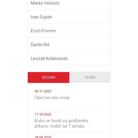
Marko Vešović
Ivan Supek
Erich Fromm
Danilo Kiš
Leszek Kołakowski
BEZDAN
VIJESTI
06.11.2023
​Opet on ono svoje
17.10.2022
Kako se boriti za građansku
državu: vodič od 7 tačaka
28.04.2020