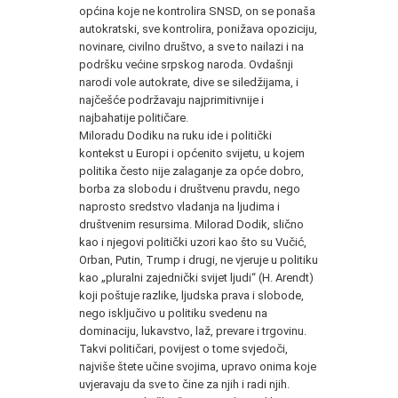
općina koje ne kontrolira SNSD, on se ponaša
autokratski, sve kontrolira, ponižava opoziciju,
novinare, civilno društvo, a sve to nailazi i na
podršku većine srpskog naroda. Ovdašnji
narodi vole autokrate, dive se siledžijama, i
najčešće podržavaju najprimitivnije i
najbahatije političare.
Miloradu Dodiku na ruku ide i politički
kontekst u Europi i općenito svijetu, u kojem
politika često nije zalaganje za opće dobro,
borba za slobodu i društvenu pravdu, nego
naprosto sredstvo vladanja na ljudima i
društvenim resursima. Milorad Dodik, slično
kao i njegovi politički uzori kao što su Vučić,
Orban, Putin, Trump i drugi, ne vjeruje u politiku
kao „pluralni zajednički svijet ljudi“ (H. Arendt)
koji poštuje razlike, ljudska prava i slobode,
nego isključivo u politiku svedenu na
dominaciju, lukavstvo, laž, prevare i trgovinu.
Takvi političari, povijest o tome svjedoči,
najviše štete učine svojima, upravo onima koje
uvjeravaju da sve to čine za njih i radi njih.