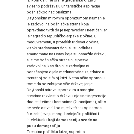
izlikom da time brane građansku državu,
svjesno podržavaju unitarističke aspiracije
bošnjačkog nacionalizma.
Daytonskim mirovnim sporazumom najmanje
je zadovoljna bošnjačka strana koja
opravdano tvrdi da je nepravedan i neetičan jer
je nagradio republičko-srpske zločine. U
međuvremenu, u proteklih trideset godina,
visoki predstavnici donijeli su odluke i
amandmane na Ustav koje su osnažile državu,
ali time bošnjačka strana nije posve
zadovoljna, kao što nije zadvoljna ni
ponašanjem dijela međunarodne zajednice u
trenutnoj političkoj krizi. Nema ništa sporno u
tome da se zahtijeva više države, jer je
Daytonski mirovni sporazum u mnogim
stvarima razvlastio državu i njezine ingerencije
dao entitetima i kantonima (županijama), ali to
se neće ostvariti po mjeri većinskog naroda,
što zahtijevaju mnogi bošnjački političari i
intelektualci
koji demokraciju svode na
puku demografiju
.
Trenutna politička kriza, suprotno