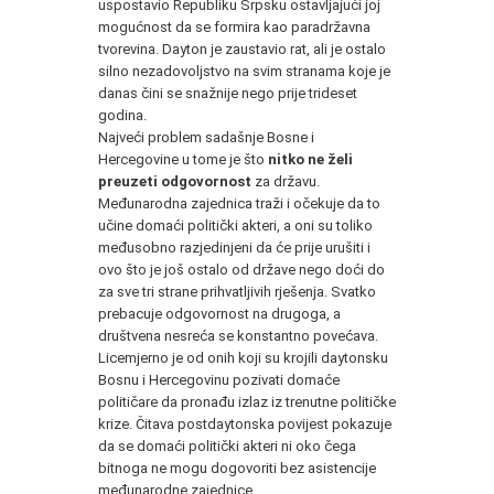
uspostavio Republiku Srpsku ostavljajući joj
mogućnost da se formira kao paradržavna
tvorevina. Dayton je zaustavio rat, ali je ostalo
silno nezadovoljstvo na svim stranama koje je
danas čini se snažnije nego prije trideset
godina.
Najveći problem sadašnje Bosne i
Hercegovine u tome je što
nitko ne želi
preuzeti odgovornost
za državu.
Međunarodna zajednica traži i očekuje da to
učine domaći politički akteri, a oni su toliko
međusobno razjedinjeni da će prije urušiti i
ovo što je još ostalo od države nego doći do
za sve tri strane prihvatljivih rješenja. Svatko
prebacuje odgovornost na drugoga, a
društvena nesreća se konstantno povećava.
Licemjerno je od onih koji su krojili daytonsku
Bosnu i Hercegovinu pozivati domaće
političare da pronađu izlaz iz trenutne političke
krize. Čitava postdaytonska povijest pokazuje
da se domaći politički akteri ni oko čega
bitnoga ne mogu dogovoriti bez asistencije
međunarodne zajednice.