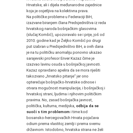
Hrvatske, ali i dijela međunarodne zajednice
koja je osjetljiva na kolektivna prava.
Na političke probleme u Federaciji BiH,
izazvane biranjem člana Predsjedništva iz reda
hrvatskog naroda bošnjačkim glasovima
(slučaj Komšić), upozoravalo se i prije, još od
2010. godine kad je Željko Komšić po drugi
put izabran u Predsjedništvo BiH, a ovih dana
je na tu političku anomaliju ponovno ukazao
sarajevski profesor Enver Kazaz čime je
izazvao lavinu osuda u bošnjačkoj javnosti.
Kazaz opravdano apelira da se mora riješiti
takozvano „hrvatsko pitanje“ jer ono
opterećuje bošnjačko-hrvatske odnose i
otvara mogućnost manipulacije, i bošnjačkoj i
hrvatskoj strani, ljudima i njihovim političkim
pravima. No, zasad bošnjačka javnost,
politička, kulturna, medijska,
odbija da se
suoči s tim problemom
i time kod
bosansko-hercegovačkih Hrvata pojačava
odium prema vlastitoj zemlji i prema svemu
državnom. Istodobno, hrvatska strana ne želi