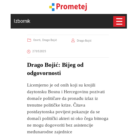
Izbornik
Osvrti,
Drago Bojić
Drago Bojić
27.05.2025
Drago Bojić: Bijeg od
odgovornosti
Licemjerno je od onih koji su krojili
daytonsku Bosnu i Hercegovinu pozivati
domaće političare da pronađu izlaz iz
trenutne političke krize. Čitava
postdaytonska povijest pokazuje da se
domaći politički akteri ni oko čega bitnoga
ne mogu dogovoriti bez asistencije
međunarodne zajednice