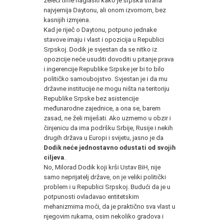
želeći time naglasiti kako je srpska strana
najvjernija Daytonu, ali onom izvornom, bez
kasnijih izmjena.
Kad je riječ o Daytonu, potpuno jednake
stavove imaju i vlast i opozicija u Republici
Srpskoj. Dodik je svjestan da se nitko iz
opozicije neće usuditi dovoditi u pitanje prava
i ingerencije Republike Srpske jer bi to bilo
političko samoubojstvo. Svjestan je i da mu
državne institucije ne mogu ništa na teritoriju
Republike Srpske bez asistencije
međunarodne zajednice, a ona se, barem
zasad, ne želi miješati. Ako uzmemo u obzir i
činjenicu da ima podršku Srbije, Rusije i nekih
drugih država u Europi i svijetu, jasno je da
Dodik neće jednostavno odustati od svojih
ciljeva
.
No, Milorad Dodik koji krši Ustav BiH, nije
samo neprijatelj države, on je veliki politički
problem i u Republici Srpskoj. Budući da je u
potpunosti ovladavao entitetskim
mehanizmima moći, da je praktično sva vlast u
njegovim rukama, osim nekoliko gradova i