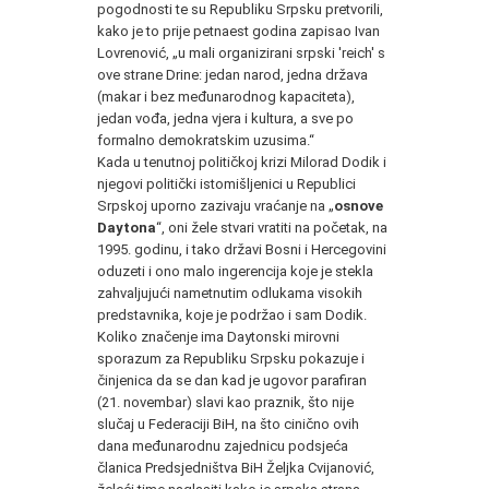
pogodnosti te su Republiku Srpsku pretvorili,
kako je to prije petnaest godina zapisao Ivan
Lovrenović, „u mali organizirani srpski 'reich' s
ove strane Drine: jedan narod, jedna država
(makar i bez međunarodnog kapaciteta),
jedan vođa, jedna vjera i kultura, a sve po
formalno demokratskim uzusima.“
Kada u tenutnoj političkoj krizi Milorad Dodik i
njegovi politički istomišljenici u Republici
Srpskoj uporno zazivaju vraćanje na „
osnove
Daytona
“, oni žele stvari vratiti na početak, na
1995. godinu, i tako državi Bosni i Hercegovini
oduzeti i ono malo ingerencija koje je stekla
zahvaljujući nametnutim odlukama visokih
predstavnika, koje je podržao i sam Dodik.
Koliko značenje ima Daytonski mirovni
sporazum za Republiku Srpsku pokazuje i
činjenica da se dan kad je ugovor parafiran
(21. novembar) slavi kao praznik, što nije
slučaj u Federaciji BiH, na što cinično ovih
dana međunarodnu zajednicu podsjeća
članica Predsjedništva BiH Željka Cvijanović,