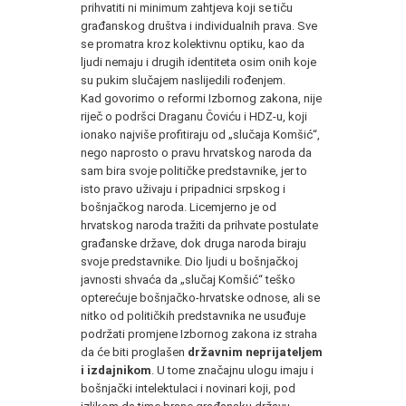
prihvatiti ni minimum zahtjeva koji se tiču
građanskog društva i individualnih prava. Sve
se promatra kroz kolektivnu optiku, kao da
ljudi nemaju i drugih identiteta osim onih koje
su pukim slučajem naslijedili rođenjem.
Kad govorimo o reformi Izbornog zakona, nije
riječ o podršci Draganu Čoviću i HDZ-u, koji
ionako najviše profitiraju od „slučaja Komšić“,
nego naprosto o pravu hrvatskog naroda da
sam bira svoje političke predstavnike, jer to
isto pravo uživaju i pripadnici srpskog i
bošnjačkog naroda. Licemjerno je od
hrvatskog naroda tražiti da prihvate postulate
građanske države, dok druga naroda biraju
svoje predstavnike. Dio ljudi u bošnjačkoj
javnosti shvaća da „slučaj Komšić“ teško
opterećuje bošnjačko-hrvatske odnose, ali se
nitko od političkih predstavnika ne usuđuje
podržati promjene Izbornog zakona iz straha
da će biti proglašen
državnim neprijateljem
i izdajnikom
. U tome značajnu ulogu imaju i
bošnjački intelektulaci i novinari koji, pod