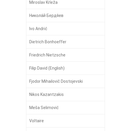
Miroslav Krleža
Никола́й Бердя́ев
Ivo Andrić
Dietrich Bonhoeffer
Friedrich Nietzsche
Filip David (English)
Fjodor Mihailovič Dostojevski
Nikos Kazantzakis
Meša Selimović
Voltaire