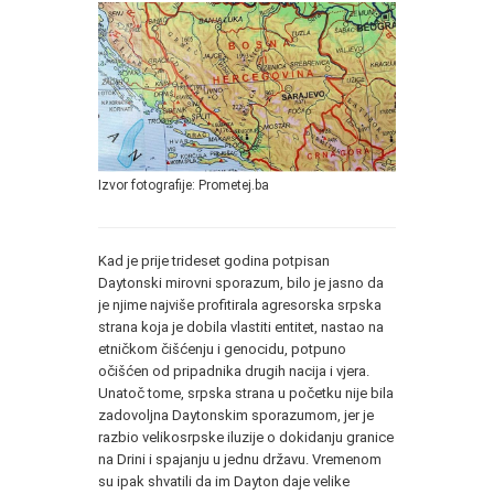
Izvor fotografije: Prometej.ba
Kad je prije trideset godina potpisan
Daytonski mirovni sporazum, bilo je jasno da
je njime najviše profitirala agresorska srpska
strana koja je dobila vlastiti entitet, nastao na
etničkom čišćenju i genocidu, potpuno
očišćen od pripadnika drugih nacija i vjera.
Unatoč tome, srpska strana u početku nije bila
zadovoljna Daytonskim sporazumom, jer je
razbio velikosrpske iluzije o dokidanju granice
na Drini i spajanju u jednu državu. Vremenom
su ipak shvatili da im Dayton daje velike