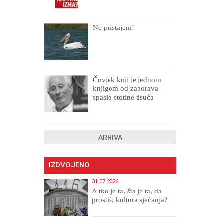
Ne pristajem!
Čovjek koji je jednom
knjigom od zaborava
spasio stotine tisuća
drugih, prokletih i
uništenih
ARHIVA
IZDVOJENO
31.07.2026
A tko je ta, šta je ta, da
prostiš, kultura sjećanja?