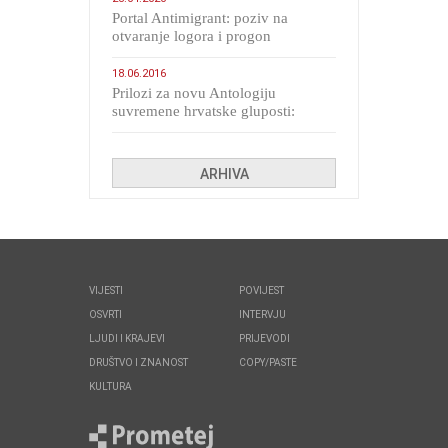
Portal Antimigrant: poziv na
otvaranje logora i progon
migranata poput bijesnih kerova
18.06.2016
Prilozi za novu Antologiju
suvremene hrvatske gluposti:
Kolinda i ekipa o navijačkim
huliganima
ARHIVA
VIJESTI
POVIJEST
OSVRTI
INTERVJU
LJUDI I KRAJEVI
PRIJEVODI
DRUŠTVO I ZNANOST
COPY/PASTE
KULTURA