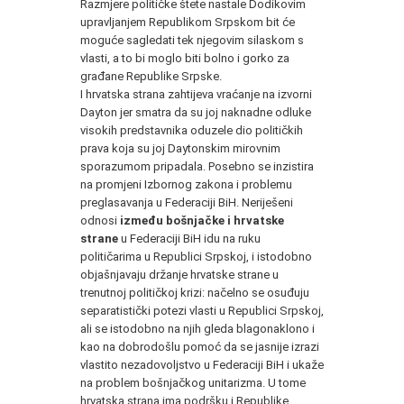
Razmjere političke štete nastale Dodikovim
upravljanjem Republikom Srpskom bit će
moguće sagledati tek njegovim silaskom s
vlasti, a to bi moglo biti bolno i gorko za
građane Republike Srpske.
I hrvatska strana zahtijeva vraćanje na izvorni
Dayton jer smatra da su joj naknadne odluke
visokih predstavnika oduzele dio političkih
prava koja su joj Daytonskim mirovnim
sporazumom pripadala. Posebno se inzistira
na promjeni Izbornog zakona i problemu
preglasavanja u Federaciji BiH. Neriješeni
odnosi
između bošnjačke i hrvatske
strane
u Federaciji BiH idu na ruku
političarima u Republici Srpskoj, i istodobno
objašnjavaju držanje hrvatske strane u
trenutnoj političkoj krizi: načelno se osuđuju
separatistički potezi vlasti u Republici Srpskoj,
ali se istodobno na njih gleda blagonaklono i
kao na dobrodošlu pomoć da se jasnije izrazi
vlastito nezadovoljstvo u Federaciji BiH i ukaže
na problem bošnjačkog unitarizma. U tome
hrvatska strana ima podršku i Republike