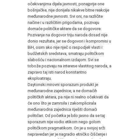
očekivanjima dijela javnosti, ponajprije one
bošnjačke, nije donijela nikakve bitne reakcije
međunarodne javnosti. Svi oni, na različite
načine i u različitim prigodama, pozivaju
domaće političke aktere da se dogovore.
Pozivanje na dogovor triju naroda dosad nije
donio rezultate, jer se dogovori i kompromisi u
BiH, osim ako nije riječ o raspodjeli vlasti i
budžetskih sredstava, smatraju političkom
slabošću i nacionalnom izdajom. Svi se
tobože pozivaju na interese vlastitog naroda, a
zapravo taj isti narod konstantno
eksploatiraju.
Daytonski mirovni sporazum produkt je
međunarodne zajednice, a ne domaćih
političkih aktera, pa nije ni realno očekivati da
će ono što je zamrsila i zakomplicirala
međunarodna zajednica riješiti domaći
političari. Od početka je bilo jasno da se taj
sporazum nije vodio etikom nego golom
političkom pragmatikom. On je u svojoj srži
nepravedan jer je nagradio etničko čišćenje i