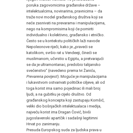
poruka zagovornicima građanske države –
intelektualcima, novinarima, pravnicima – da
traže novi model građanskog društva koji se
neće zasnivati na prevarama i manipulacijama,
nego na kompromisima koji će pomiriti
individualno i kolektivno, građansko i etničko.
Često se u kontekstu političkih laži navode
Nepoleonove riječi, kako je „praveći se
katolikom, svršio rat u Vendeeji, čineći se
muslimanom, učvrstio u Egiptu, a pretvarajući
se da je ultramontanac, predobio talijansko
svećenstvo“ (navedeno prema Ivi Žaniću,
Prevarena povijest
). Moguće je manipulacijama
i lukavstvom ostvarivati političke ciljeve, ali od
toga korist ima samo pojedinac ili mali broj
ljudi, a na gubitku je cijelo društvo. Od
građanskog koncepta koji zastupaju Komšić,
veliki dio bošnjačkih intelektualaca i medija,
najveću korist ima Dragan Čović, bivši
jugoslavenski apartčik i sadašnji legitimni
Hrvat po zanimanju.
Presuda Europskog suda za ljudska prava u