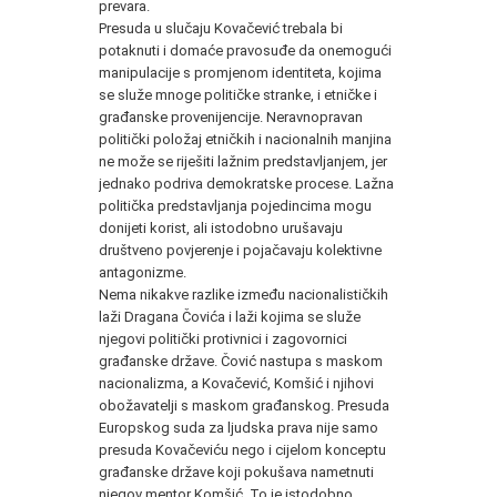
prevara.
Presuda u slučaju Kovačević trebala bi
potaknuti i domaće pravosuđe da onemogući
manipulacije s promjenom identiteta, kojima
se služe mnoge političke stranke, i etničke i
građanske provenijencije. Neravnopravan
politički položaj etničkih i nacionalnih manjina
ne može se riješiti lažnim predstavljanjem, jer
jednako podriva demokratske procese. Lažna
politička predstavljanja pojedincima mogu
donijeti korist, ali istodobno urušavaju
društveno povjerenje i pojačavaju kolektivne
antagonizme.
Nema nikakve razlike između nacionalističkih
laži Dragana Čovića i laži kojima se služe
njegovi politički protivnici i zagovornici
građanske države. Čović nastupa s maskom
nacionalizma, a Kovačević, Komšić i njihovi
obožavatelji s maskom građanskog. Presuda
Europskog suda za ljudska prava nije samo
presuda Kovačeviću nego i cijelom konceptu
građanske države koji pokušava nametnuti
njegov mentor Komšić. To je istodobno