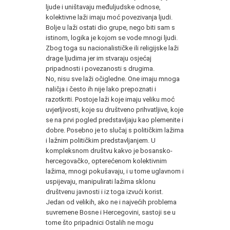
ljude i uništavaju međuljudske odnose,
kolektivne laži imaju moć povezivanja ljudi.
Bolje u laži ostati dio grupe, nego biti sam s
istinom, logika je kojom se vode mnogi ljudi.
Zbog toga su nacionalističke ili religijske laži
drage ljudima jer im stvaraju osjećaj
pripadnosti i povezanosti s drugima.
No, nisu sve laži očigledne. One imaju mnoga
naličja i često ih nije lako prepoznati i
razotkriti. Postoje laži koje imaju veliku moć
uvjerljivosti, koje su društveno prihvatljive, koje
se na prvi pogled predstavljaju kao plemenite i
dobre. Posebno je to slučaj s političkim lažima
i lažnim političkim predstavljanjem. U
kompleksnom društvu kakvo je bosansko-
hercegovačko, opterećenom kolektivnim
lažima, mnogi pokušavaju, i u tome uglavnom i
uspijevaju, manipulirati lažima sklonu
društvenu javnosti i iz toga izvući korist.
Jedan od velikih, ako ne i najvećih problema
suvremene Bosne i Hercegovini, sastoji se u
tome što pripadnici Ostalih ne mogu