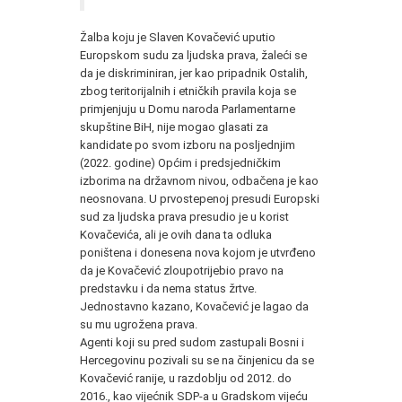
Žalba koju je Slaven Kovačević uputio
Europskom sudu za ljudska prava, žaleći se
da je diskriminiran, jer kao pripadnik Ostalih,
zbog teritorijalnih i etničkih pravila koja se
primjenjuju u Domu naroda Parlamentarne
skupštine BiH, nije mogao glasati za
kandidate po svom izboru na posljednjim
(2022. godine) Općim i predsjedničkim
izborima na državnom nivou, odbačena je kao
neosnovana. U prvostepenoj presudi Europski
sud za ljudska prava presudio je u korist
Kovačevića, ali je ovih dana ta odluka
poništena i donesena nova kojom je utvrđeno
da je Kovačević zloupotrijebio pravo na
predstavku i da nema status žrtve.
Jednostavno kazano, Kovačević je lagao da
su mu ugrožena prava.
Agenti koji su pred sudom zastupali Bosni i
Hercegovinu pozivali su se na činjenicu da se
Kovačević ranije, u razdoblju od 2012. do
2016., kao vijećnik SDP-a u Gradskom vijeću