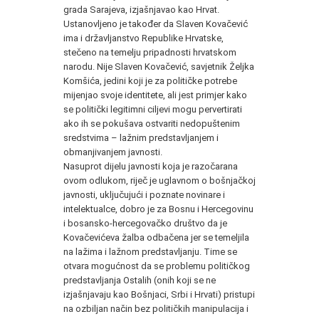
grada Sarajeva, izjašnjavao kao Hrvat.
Ustanovljeno je također da Slaven Kovačević
ima i državljanstvo Republike Hrvatske,
stečeno na temelju pripadnosti hrvatskom
narodu. Nije Slaven Kovačević, savjetnik Željka
Komšića, jedini koji je za političke potrebe
mijenjao svoje identitete, ali jest primjer kako
se politički legitimni ciljevi mogu pervertirati
ako ih se pokušava ostvariti nedopuštenim
sredstvima – lažnim predstavljanjem i
obmanjivanjem javnosti.
Nasuprot dijelu javnosti koja je razočarana
ovom odlukom, riječ je uglavnom o bošnjačkoj
javnosti, uključujući i poznate novinare i
intelektualce, dobro je za Bosnu i Hercegovinu
i bosansko-hercegovačko društvo da je
Kovačevićeva žalba odbačena jer se temeljila
na lažima i lažnom predstavljanju. Time se
otvara mogućnost da se problemu političkog
predstavljanja Ostalih (onih koji se ne
izjašnjavaju kao Bošnjaci, Srbi i Hrvati) pristupi
na ozbiljan način bez političkih manipulacija i