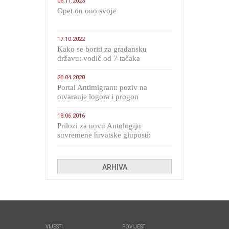
06.11.2023
​Opet on ono svoje
17.10.2022
Kako se boriti za građansku
državu: vodič od 7 tačaka
28.04.2020
Portal Antimigrant: poziv na
otvaranje logora i progon
migranata poput bijesnih kerova
18.06.2016
Prilozi za novu Antologiju
suvremene hrvatske gluposti:
Kolinda i ekipa o navijačkim
huliganima
ARHIVA
VIJESTI
POVIJEST