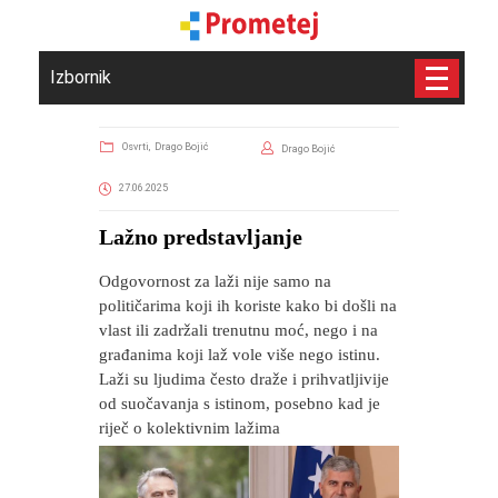
Izbornik
Osvrti,
Drago Bojić
Drago Bojić
27.06.2025
​Lažno predstavljanje
Odgovornost za laži nije samo na
političarima koji ih koriste kako bi došli na
vlast ili zadržali trenutnu moć, nego i na
građanima koji laž vole više nego istinu.
Laži su ljudima često draže i prihvatljivije
od suočavanja s istinom, posebno kad je
riječ o kolektivnim lažima