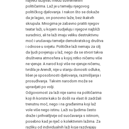
najveći lažljivac među suvremenim
političarima. Laž je u temelju njegovog
političkog djelovanja. I nakon što se dokaže
da je lagao, on ponovno laže, bez ikakvih
skrupula. Mnogima je zabavno pratiti njegov
teatar laži, u kojem sudjeluju i njegovi najbliži
suradnici, ali te laži imaju veliku destruktivnu
moć i urušavaju temelje demokratskog društva
i odnose u svijetu. Političke laži nemaju za cilj
da ljudi povjeruju u laž, nego da se stvori takva
društvena atmosfera u kojoj nitko ničemu više
ne vjeruje. A narod koji više ne vjeruje ničemu,
tvrdila je Arendt, nije u stanju donositi odluke,
lišen je sposobnosti djelovanja, razmišljanja i
prosuđivanja. Takvim narodom može se
upravljati po volji.
Odgovornost za laži nije samo na političarima
koji ih koriste kako bi došli na vlast ili zadržali
trenutnu moć, nego i na građanima koji laž
vole više nego istinu. Laži su ljudima često
draže i prihvatljivije od suočavanja s istinom,
posebno kad je riječ o kolektivnim lažima. Za
razliku od individualnih laži koje razdvajaju