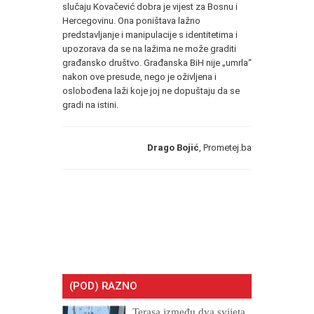
slučaju Kovačević dobra je vijest za Bosnu i
Hercegovinu. Ona poništava lažno
predstavljanje i manipulacije s identitetima i
upozorava da se na lažima ne može graditi
građansko društvo. Građanska BiH nije „umrla“
nakon ove presude, nego je oživljena i
oslobođena laži koje joj ne dopuštaju da se
gradi na istini.
Drago Bojić
, Prometej.ba
(POD) RAZNO
Terasa između dva svijeta