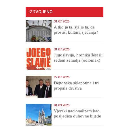
IZDVOJENO
31.07.2026
A tko je ta, šta je ta, da
prostiš, kultura sjećanja?
31.07.2026
Jugoslavija, hronika šest ili
sedam zemalja (odlomak)
27.07.2026
Dejtonska sklepotina i tri
propala društva
01.09.2025
​Vjerski nacionalizam kao
posljedica duhovne bijede