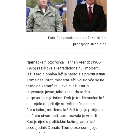
Foto: Facebook stranica Ž. Komšića;
predsjednistvobih.ba
Njemačka filozofkinja Hannah Arendt (1906-
1975) razlikovala je tradicionalnu i modernu
laž. Tradicionalna laž je nastojala prikriti istinu.
Tome nasuprot, moderni lažljivci uopće se ne
trude da kamufliraju svoje laži. Oni ih
izgovaraju javno, iako znaju da to što
zagovaraju nije istina. Dok je tradicionalna laž
nastojala da prikrije određene činjenice na
štetu istine, moderna laž želi trajniju pobjedu
na štetu stvarnosti, upozoravala je Arendt.
Kad je riječ o političkim lažima, američki
predsjednik Donald Trump bez sumnje je