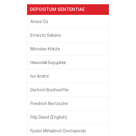
DEPOSITUM SENTENTIAE
Amos Oz
Ernesto Sabato
Miroslav Krleža
Никола́й Бердя́ев
Ivo Andrić
Dietrich Bonhoeffer
Friedrich Nietzsche
Filip David (English)
Fjodor Mihailovič Dostojevski