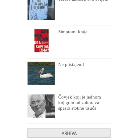
Simptomi kraja
Ne pristajem!
Čovjek koji je jednom
knjigom od zaborava
spasio stotine tisuća
drugih, prokletih i
uništenih
ARHIVA