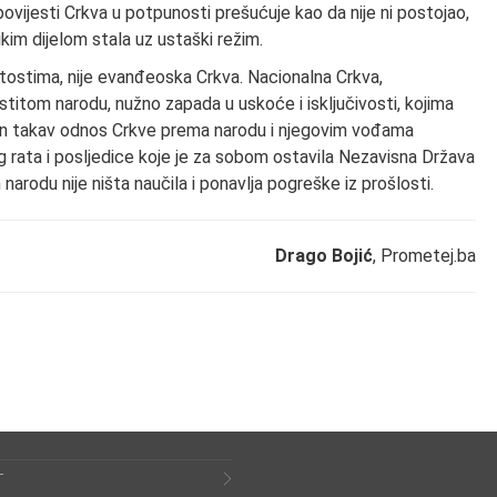
 povijesti Crkva u potpunosti prešućuje kao da nije ni postojao,
likim dijelom stala uz ustaški režim.
čitostima, nije evanđeoska Crkva. Nacionalna Crkva,
stitom narodu, nužno zapada u uskoće i isključivosti, kojima
uban takav odnos Crkve prema narodu i njegovim vođama
 rata i posljedice koje je za sobom ostavila Nezavisna Država
arodu nije ništa naučila i ponavlja pogreške iz prošlosti.
Drago Bojić
, Prometej.ba
T