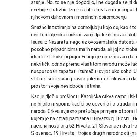
stanje. No, to se nije dogodilo, i ne događa se ni 
svetinje u strahu da ne izgubi društveni monopol. 
njihovom duhovnom i moralnom osiromašenju.
Snažno inzistiranje na domoljublju koje se, kao što 
neistomišljenika i uskraćivanje ljudskih prava i s
Isusa iz Nazareta, nego uz ovozemaljske datosti. 
posebno pripadnicima malih naroda, ali joj ne treb
identitet. Pokojni
papa Franjo
je upozoravao da na
nekritički odnos prema vlastitom narodu može lako 
nesposoban zapažati i tumačiti svijet oko sebe. Up
štiti od sitničavog provincijalizma, od iskušenja
prostor svoje neslobode i straha.
Kad je riječ o prošlosti, Katolička crkva samo i is
ne bi bilo ni sporno kad bi se govorilo i o stradanj
naroda. Crkva svjesno prešućuje primjere otpora 
kojem je na strani partizana u Hrvatskoj i Bosni i
nacionalnosti bila 52 Hrvata, 21 Slovenac i dva Po
Slovenac, 19 Hrvata i trojica drugih narodnosti (