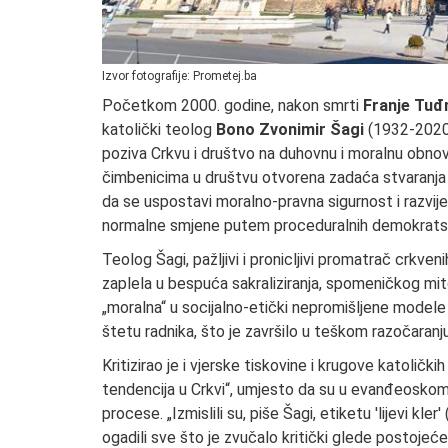
Izvor fotografije: Prometej.ba
Početkom 2000. godine, nakon smrti
Franje Tu
katolički teolog
Bono Zvonimir Šagi
(1932-2020) 
poziva Crkvu i društvo na duhovnu i moralnu obnov
čimbenicima u društvu otvorena zadaća stvaranja
da se uspostavi moralno-pravna sigurnost i razvije p
normalne smjene putem proceduralnih demokratsk
Teolog Šagi, pažljivi i pronicljivi promatrač crkv
zaplela u bespuća sakraliziranja, spomeničkog mito
„moralna“ u socijalno-etički nepromišljene modele
štetu radnika, što je završilo u teškom razočaranju 
Kritizirao je i vjerske tiskovine i krugove katoličkih
tendencija u Crkvi“, umjesto da su u evanđeoskom sv
procese. „Izmislili su, piše Šagi, etiketu 'lijevi kler
ogadili sve što je zvučalo kritički glede postojeć