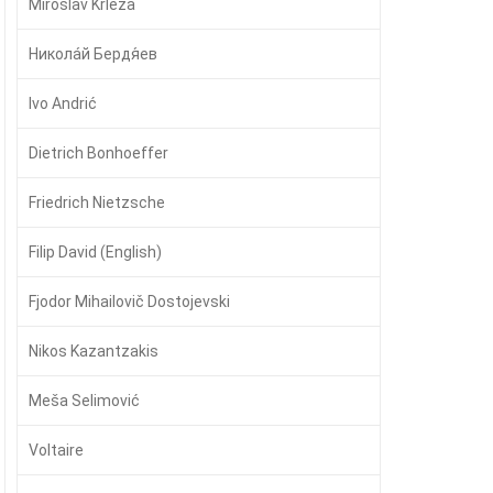
Miroslav Krleža
Никола́й Бердя́ев
Ivo Andrić
Dietrich Bonhoeffer
Friedrich Nietzsche
Filip David (English)
Fjodor Mihailovič Dostojevski
Nikos Kazantzakis
Meša Selimović
Voltaire