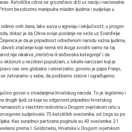
danas. Katolička crkva se grozničavo drži uz naciju i nacionalne
Pritom bezobzirno manipulira mladim ljudima i sudjeluje u
vidimo ovih dana, lako surva u agresiju i isključivost, u progon
loboda, dokaz je da Crkva svoje poslanje ne veže uz Evanđelje
Činjenica je da je pripadnost određenom narodu važna ljudima,
a davati značenje koje nema niti ikoga svoditi samo na taj
rod nije nikakva „mistična ili anđeoska kategorija“ i da
skliznuti u nezdravi populizam, u lokalni narcizam koji je
ravo nas ono globalno i univerzalno, govorio je papa Franjo,
 da se zatvaramo u sebe, da podižemo zidove i ograđujemo
ključivo govori o stradanjima hrvatskog naroda. To je legitimno i
ima drugih ljudi za koja su odgovorni pripadnici hrvatskog
i humanosti u vlastitim redovima u Drugom svjetskom ratu u
 Hercegovini sudjelovalo 75 katoličkih svećenika, od čega su po
ljaka. Kao suradnici partizana poginula su 43 svećenika: 21
navedeno prema I. Goldsteinu,
Hrvatska u Drugom svjetskom