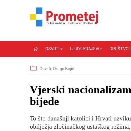
OSVRTI
LJUDI I KRAJEVI
DRUŠTVO 
Osvrti,
Drago Bojić
​Vjerski nacionaliza
bijede
To što današnji katolici i Hrvati uzvi
obilježja zločinačkog ustaškog režima, 