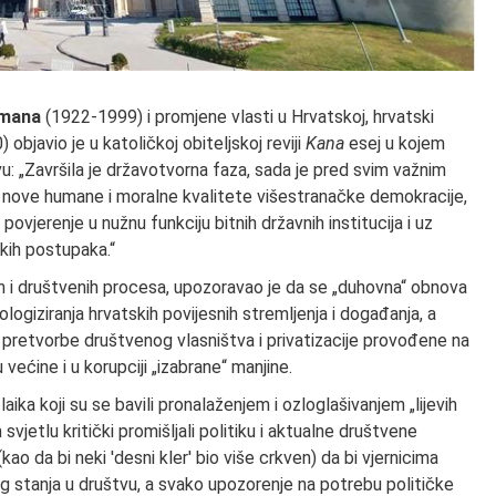
đmana
(1922-1999) i promjene vlasti u Hrvatskoj, hrvatski
objavio je u katoličkoj obiteljskoj reviji
Kana
esej u kojem
u: „Završila je državotvorna faza, sada je pred svim važnim
 nove humane i moralne kvalitete višestranačke demokracije,
ovjerenje u nužnu funkciju bitnih državnih institucija i uz
ih postupaka.“
enih i društvenih procesa, upozoravao je da se „duhovna“ obnova
logiziranja hrvatskih povijesnih stremljenja i događanja, a
 pretvorbe društvenog vlasništva i privatizacije provođene na
većine i u korupciji „izabrane“ manjine.
 laika koji su se bavili pronalaženjem i ozloglašivanjem „lijevih
jetlu kritički promišljali politiku i aktualne društvene
' (kao da bi neki 'desni kler' bio više crkven) da bi vjernicima
eg stanja u društvu, a svako upozorenje na potrebu političke