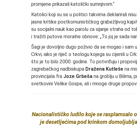
promjene prikazali katolički sumnjivom.“
Katolici koji su se u politici takvima deklarirali nisu
jasne kritike postkomunističkog grabežljivog kapital
su socijalni nauk kao parolu za sijanje straha od t
i tražiti putove moralne obnove: „To joj je sada 
Šagi je dovoljno dugo poživio da se mogao i sam uv
Crkvi, iako je riječ o teologu kojega su cijenili u 
što je to bilo 2000. godine. To potvrđuju i propovi
zagrebačkog nadbiskupa
Dražena Kutleše
na mis
provincijala fra
Joze Grbeša
na groblju u Bilima, 
svetkovini Velike Gospe, ali i mnoge druge propovije
Nacionalističko ludilo koje se rasplamsalo o
je desetljećima pod krinkom domoljublja