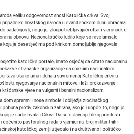
aroda veliku odgovornost snosi Katolička crkva. Svoj
ako bi pripadnike hrvatskog naroda u evanđeoskom duhu obraćala,
de sadašnjosti, nego je, zloupotrebljavajući oltar i vjeronauk u
lnu obnovu. Nacionalističko ludilo koje se rasplamsalo
ve koja je desetljećima pod krinkom domoljublja njegovala
osjetite katoličke portale, imate osjećaj da čitate nacionalnu
 ili nekakve stranačke organizacije sa snažnim nacionalnim
crtava stanje uma i duha u suvremenoj Katoličkoj crkvi u
osti, njegovanje nacionalnih mitova i laži, prokazivanje i
e kršćanske vjere na vulgarni i banalni nacionalizam.
 Za dom spremni i nose simbole i obilježja zločinačkog
li pobuna protiv zakonskih zabrana, ako je i uopće to, nego je
ojoj je sudjelovala i Crkva. Da se o davnoj i bližoj prošlosti
i općenito pastoralnog rada s vjernicima, broj militantnih i
većinskoj katoličkoj zemlji utjecalo i na društveno i političko