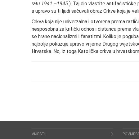
ratu 1941.–1945.
). Taj dio vlastite antifašističke
a upravo su ti ljudi sačuvali obraz Crkve koja je ve
Crkva koja nije univerzalna i otvorena prema razli
nesposobna za kritički odnos i distancu prema vla
se hrane nacionalizmi i fanatizmi. Koliko je pog
najbolje pokazuje upravo vrijeme Drugog svjetskog
Hrvatska. No, iz toga Katolička crkva u hrvatskom n
VIJESTI
POVIJES