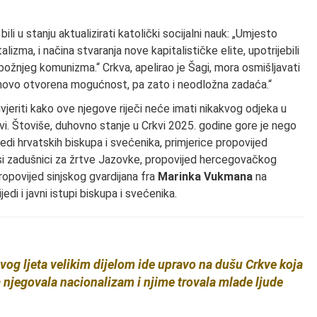
 bili u stanju aktualizirati katolički socijalni nauk: „Umjesto
izma, i načina stvaranja nove kapitalističke elite, upotrijebili
obožnjeg komunizma.“ Crkva, apelirao je Šagi, mora osmišljavati
nanovo otvorena mogućnost, pa zato i neodložna zadaća.“
jeriti kako ove njegove riječi neće imati nikakvog odjeka u
Crkvi. Štoviše, duhovno stanje u Crkvi 2025. godine gore je nego
jedi hrvatskih biskupa i svećenika, primjerice propovijed
i zadušnici za žrtve Jazovke, propovijed hercegovačkog
propovijed sinjskog gvardijana fra
Marinka Vukmana
na
di i javni istupi biskupa i svećenika.
vog ljeta velikim dijelom ide upravo na dušu Crkve koja
 njegovala nacionalizam i njime trovala mlade ljude