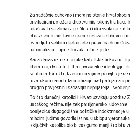
Za sadašnje duhovno i moralne stanje hrvatskog n
privilegirani položaj u društvu nije iskoristila k
suočavala sa zlima iz prošlosti i ukazivala na zablu
obrazovnom sustavu onemogućavala duhovnu i mora
ovog ljeta velikim dijelom ide upravo na dušu Crk
nacionalizam i njime trovala mlade ljude.
Kada danas uzmete u ruke katoličke tiskovine ili p
literaturu, da su to bilteni nacionalne ideologije,
sentimentom. U crkvenim medijima ponajbolje se o
hrvatskom narodu: lamentiranje nad patnjama u prošl
progon povijesnih i sadašnjih neprijatelja i svođenj
To što današnji katolici i Hrvati uzvikuju pozdrav
ustaškog režima, nije tek partijanersko ludovanje i
posljedica dugogodišnje političke indoktrinacije u k
mladim ljudima govorila istina, u sklopu vjeronauka 
isključivih katolika bio bi zasigurno manji što bi u 