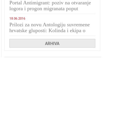
Portal Antimigrant: poziv na otvaranje
logora i progon migranata poput
bijesnih kerova
18.06.2016
Prilozi za novu Antologiju suvremene
hrvatske gluposti: Kolinda i ekipa o
navijačkim huliganima
ARHIVA