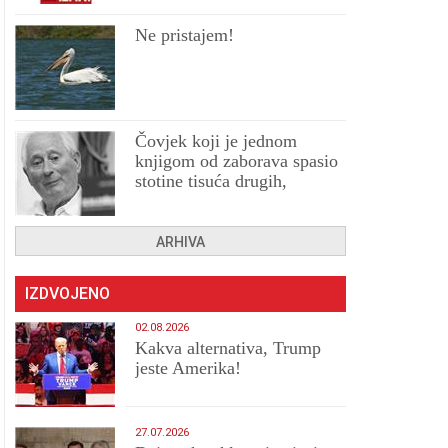
Ne pristajem!
Čovjek koji je jednom
knjigom od zaborava spasio
stotine tisuća drugih,
prokletih i uništenih
ARHIVA
IZDVOJENO
02.08.2026
Kakva alternativa, Trump
jeste Amerika!
27.07.2026