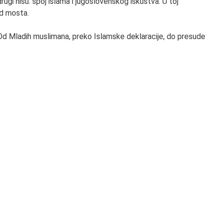
rugi nisu: spoj islama i jugoslovenskog iskustva. U toj
od mosta.
. Od Mladih muslimana, preko Islamske deklaracije, do presude