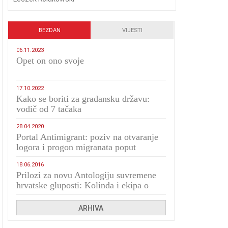
BEZDAN
VIJESTI
06.11.2023
​Opet on ono svoje
17.10.2022
Kako se boriti za građansku državu:
vodič od 7 tačaka
28.04.2020
Portal Antimigrant: poziv na otvaranje
logora i progon migranata poput
bijesnih kerova
18.06.2016
Prilozi za novu Antologiju suvremene
hrvatske gluposti: Kolinda i ekipa o
navijačkim huliganima
ARHIVA