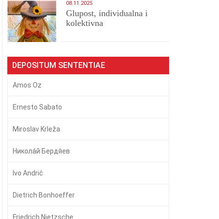
08.11.2025
Glupost, individualna i
kolektivna
DEPOSITUM SENTENTIAE
Amos Oz
Ernesto Sabato
Miroslav Krleža
Никола́й Бердя́ев
Ivo Andrić
Dietrich Bonhoeffer
Friedrich Nietzsche