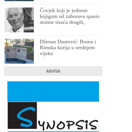
Čovjek koji je jednom
knjigom od zaborava spasio
stotine tisuća drugih,
prokletih i uništenih
Dženan Dautović: Bosna i
Rimska kurija u srednjem
vijeku
ARHIVA