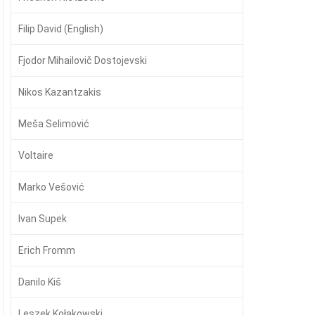
Filip David (English)
Fjodor Mihailovič Dostojevski
Nikos Kazantzakis
Meša Selimović
Voltaire
Marko Vešović
Ivan Supek
Erich Fromm
Danilo Kiš
Leszek Kołakowski