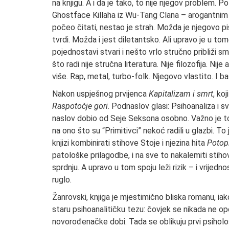
na knjigu. A i da je tako, to nije njegov problem.
Ghostface Killaha iz Wu-Tang Clana – arogantnim u
počeo čitati, nestao je strah. Možda je njegovo pis
tvrdi. Možda i jest diletantsko. Ali upravo je u t
pojednostavi stvari i nešto vrlo stručno približi s
što radi nije stručna literatura. Nije filozofija. Nij
više. Rap, metal, turbo-folk. Njegovo vlastito. I baš
Nakon uspješnog prvijenca
Kapitalizam i smrt
, ko
Raspotočje gori
. Podnaslov glasi: Psihoanaliza i 
naslov dobio od Seje Seksona osobno. Važno je to
na ono što su “Primitivci” nekoć radili u glazbi. To 
knjizi kombinirati stihove Stoje i njezina hita
Potop
patološke prilagodbe, i na sve to nakalemiti stih
sprdnju. A upravo u tom spoju leži rizik – i vrijedn
ruglo.
Žanrovski, knjiga je mjestimično bliska romanu, ia
staru psihoanalitičku tezu: čovjek se nikada ne op
novorođenačke dobi. Tada se oblikuju prvi psihološ