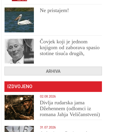
Ne pristajem!
Čovjek koji je jednom
knjigom od zaborava spasio
stotine tisuća drugih,
prokletih i uništenih
ARHIVA
IZDVOJENO
02.08.2026
Divlja rudarska jama
Džehennem (odlomci iz
romana Jahja Veličanstveni)
31.07.2026