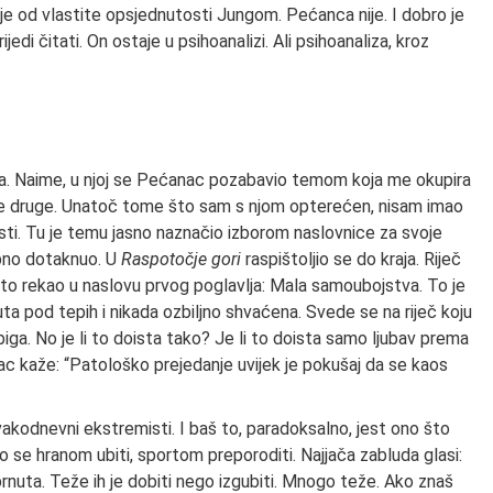
alje od vlastite opsjednutosti Jungom. Pećanca nije. I dobro je
ijedi čitati. On ostaje u psihoanalizi. Ali psihoanaliza, kroz
oga. Naime, u njoj se Pećanac pozabavio temom koja me okupira
oge druge. Unatoč tome što sam s njom opterećen, nisam imao
ti. Tu je temu jasno naznačio izborom naslovnice za svoje
rubno dotaknuo. U
Raspotočje gori
raspištoljio se do kraja. Riječ
n to rekao u naslovu prvog poglavlja: Mala samoubojstva. To je
ta pod tepih i nikada ozbiljno shvaćena. Svede se na riječ koju
jebiga. No je li to doista tako? Je li to doista samo ljubav prema
ćanac kaže: “Patološko prejedanje uvijek je pokušaj da se kaos
vakodnevni ekstremisti. I baš to, paradoksalno, jest ono što
 se hranom ubiti, sportom preporoditi. Najjača zabluda glasi:
brnuta. Teže ih je dobiti nego izgubiti. Mnogo teže. Ako znaš