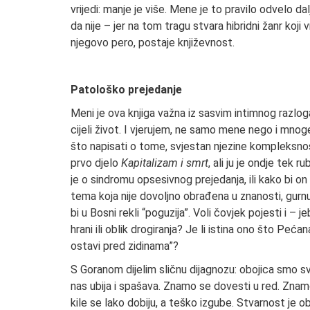
vrijedi: manje je više. Mene je to pravilo odvelo d
da nije – jer na tom tragu stvara hibridni žanr koji vr
njegovo pero, postaje književnost.
Patološko prejedanje
Meni je ova knjiga važna iz sasvim intimnog razl
cijeli život. I vjerujem, ne samo mene nego i mn
što napisati o tome, svjestan njezine kompleksnos
prvo djelo
Kapitalizam i smrt
, ali ju je ondje tek 
je o sindromu opsesivnog prejedanja, ili kako bi o
tema koja nije dovoljno obrađena u znanosti, gurnu
bi u Bosni rekli “poguzija”. Voli čovjek pojesti i – 
hrani ili oblik drogiranja? Je li istina ono što Pe
ostavi pred zidinama”?
S Goranom dijelim sličnu dijagnozu: obojica smo s
nas ubija i spašava. Znamo se dovesti u red. Znamo
kile se lako dobiju, a teško izgube. Stvarnost je o