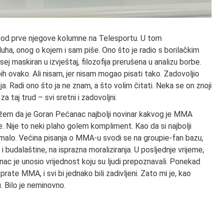
eć od prve njegove kolumne na Telesportu. U tom
uha, onog o kojem i sam piše. Ono što je radio s borilačkim
ej maskiran u izvještaj, filozofija prerušena u analizu borbe.
ih ovako. Ali nisam, jer nisam mogao pisati tako. Zadovoljio
 Radi ono što ja ne znam, a što volim čitati. Neka se on znoji
taj trud – svi sretni i zadovoljni.
ažem da je Goran Pećanac najbolji novinar kakvog je MMA
e. Nije to neki plaho golem kompliment. Kao da si najbolji
 malo. Većina pisanja o MMA-u svodi se na groupie-fan bazu,
i budalaštine, na isprazna moraliziranja. U posljednje vrijeme,
c je unosio vrijednost koju su ljudi prepoznavali. Ponekad
rate MMA, i svi bi jednako bili zadivljeni. Zato mi je, kao
. Bilo je neminovno.