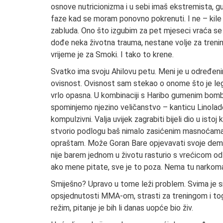
osnove nutricionizma i u sebi imaš ekstremista, g
faze kad se moram ponovno pokrenuti. I ne – kile s
zabluda. Ono što izgubim za pet mjeseci vraća se 
dođe neka životna trauma, nestane volje za trenin
vrijeme je za Smoki. I tako to krene.
Svatko ima svoju Ahilovu petu. Meni je u određeni
ovisnost. Ovisnost sam stekao o onome što je lega
vrlo opasna. U kombinaciji s Haribo gumenim bom
spominjemo njezino veličanstvo – kanticu Linolade u
kompulzivni. Valja uvijek zagrabiti bijeli dio u istoj
stvorio podlogu baš nimalo zasićenim masnoćama 
opraštam. Može Goran Bare opjevavati svoje demo
nije barem jednom u životu rasturio s vrećicom od
ako mene pitate, sve je to poza. Nema tu narkom
Smiješno? Upravo u tome leži problem. Svima je smi
opsjednutosti MMA-om, strasti za treningom i to
režim, pitanje je bih li danas uopće bio živ.