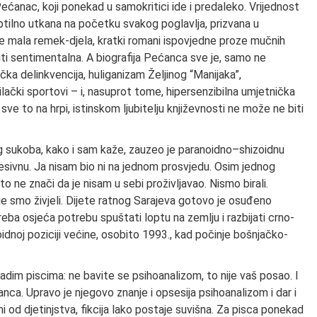
Pećanac, koji ponekad u samokritici ide i predaleko. Vrijednost
 Suptilno utkana na početku svakog poglavlja, prizvana u
ice mala remek-djela, kratki romani ispovjedne proze mučnih
e biti sentimentalna. A biografija Pećanca sve je, samo ne
ka delinkvencija, huliganizam Željinog “Manijaka”,
ački sportovi – i, nasuprot tome, hipersenzibilna umjetnička
ve to na hrpi, istinskom ljubitelju književnosti ne može ne biti
g sukoba, kako i sam kaže, zauzeo je paranoidno–shizoidnu
resivnu. Ja nisam bio ni na jednom prosvjedu. Osim jednog
 ne znači da je nisam u sebi proživljavao. Nismo birali.
oje smo živjeli. Dijete ratnog Sarajeva gotovo je osuđeno
eba osjeća potrebu spuštati loptu na zemlju i razbijati crno-
idnoj poziciji većine, osobito 1993., kad počinje bošnjačko-
ladim piscima: ne bavite se psihoanalizom, to nije vaš posao. I
nca. Upravo je njegovo znanje i opsesija psihoanalizom i dar i
i od djetinjstva, fikcija lako postaje suvišna. Za pisca ponekad