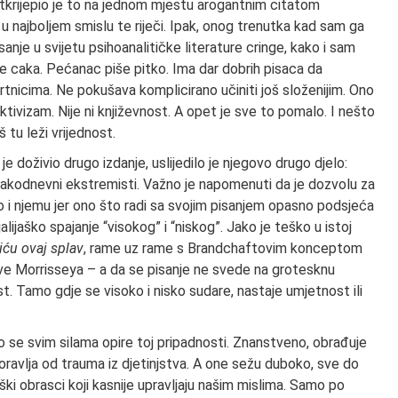
 Potkrijepio je to na jednom mjestu arogantnim citatom
 najboljem smislu te riječi. Ipak, onog trenutka kad sam ga
anje u svijetu psihoanalitičke literature cringe, kako i sam
ome caka. Pećanac piše pitko. Ima dar dobrih pisaca da
mrtnicima. Ne pokušava komplicirano učiniti još složenijim. Ono
e aktivizam. Nije ni književnost. A opet je sve to pomalo. I nešto
 tu leži vrijednost.
ji je doživio drugo izdanje, uslijedilo je njegovo drugo djelo:
svakodnevni ekstremisti. Važno je napomenuti da je dozvolu za
 i njemu jer ono što radi sa svojim pisanjem opasno podsjeća
jalijaško spajanje “visokog” i “niskog”. Jako je teško u istoj
iću ovaj splav
, rame uz rame s Brandchaftovim konceptom
ove Morrisseya – a da se pisanje ne svede na grotesknu
ost. Tamo gdje se visoko i nisko sudare, nastaje umjetnost ili
ko se svim silama opire toj pripadnosti. Znanstveno, obrađuje
oravlja od trauma iz djetinjstva. A one sežu duboko, sve do
ki obrasci koji kasnije upravljaju našim mislima. Samo po