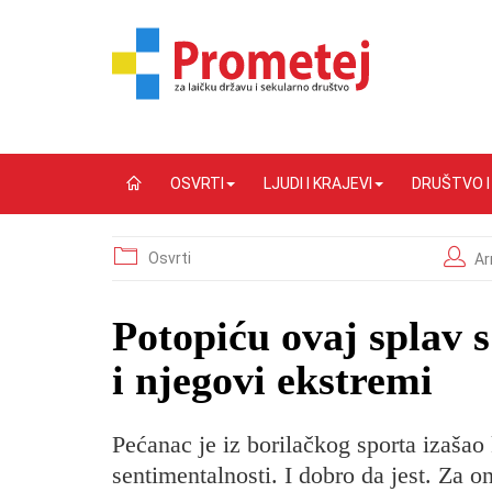
OSVRTI
LJUDI I KRAJEVI
DRUŠTVO 
Osvrti
Ar
​Potopiću ovaj splav
i njegovi ekstremi
Pećanac je iz borilačkog sporta izašao
sentimentalnosti. I dobro da jest. Za o