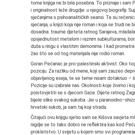
tome knjiga ne bi bila posebna. To priznaje i sam 
i originalnost leže drugdje: u njegovoj biografiji.
sjećanjima s psihoanalitičkih seansi. Te su rečen
sjećanja, u knjizi koja nije roman i koja se trudi n
dosadna: traume djeteta ratnog Sarajeva, mladalač
opsjednutost metalom i raznim subkulturama, boril
duša u ringu s vlastitim demonima. I kad promatra s
žao što se od tog materijala nije rodio roman.
Goran Pećanac je pro-palestinski aktivist. Oko to
poziciju. Za razliku od mene, koji sam zauzeo dep
objavljenog eseja, te se teme nisam dotaknuo – što
Pozicije su izabrale nas. Okolnosti koje živimo i k
poistovjetiti se s djecom Gaze. Dijete ratnog Zagr
bijele slike svakog sukoba. Jer u paranoidno–shizo
hrvatski sukob, ja sam taj koji strada.
Čitajući ovu knjigu sjetio sam se Kišova savjeta m
nigdje se to tako dobro ne reflektira kao kod Peća
prokletstvo. U svijetu u kojem smo svi programiran