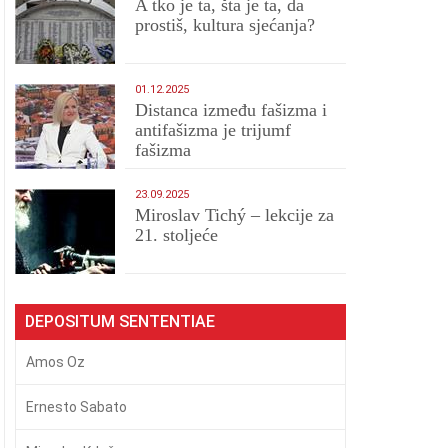
A tko je ta, šta je ta, da
prostiš, kultura sjećanja?
01.12.2025
Distanca između fašizma i
antifašizma je trijumf
fašizma
23.09.2025
Miroslav Tichý – lekcije za
21. stoljeće
DEPOSITUM SENTENTIAE
Amos Oz
Ernesto Sabato