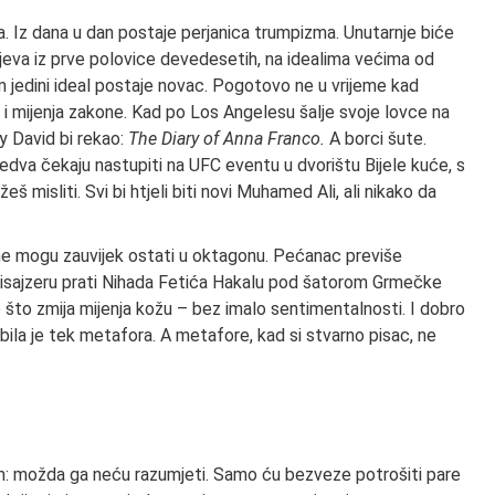
. Iz dana u dan postaje perjanica trumpizma. Unutarnje biće
eva iz prve polovice devedesetih, na idealima većima od
m jedini ideal postaje novac. Pogotovo ne u vrijeme kad
i mijenja zakone. Kad po Los Angelesu šalje svoje lovce na
rry David bi rekao:
The Diary of Anna Franco.
A borci šute.
 I jedva čekaju nastupiti na UFC eventu u dvorištu Bijele kuće, s
misliti. Svi bi htjeli biti novi Muhamed Ali, ali nikako da
 ne mogu zauvijek ostati u oktagonu. Pećanac previše
tisajzeru prati Nihada Fetića Hakalu pod šatorom Grmečke
 što zmija mijenja kožu – bez imalo sentimentalnosti. I dobro
 bila je tek metafora. A metafore, kad si stvarno pisac, ne
sam: možda ga neću razumjeti. Samo ću bezveze potrošiti pare