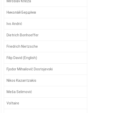
Miroslav Krleža
Никола́й Бердя́ев
Ivo Andrić
Dietrich Bonhoeffer
Friedrich Nietzsche
Filip David (English)
Fjodor Mihailovič Dostojevski
Nikos Kazantzakis
Meša Selimović
Voltaire