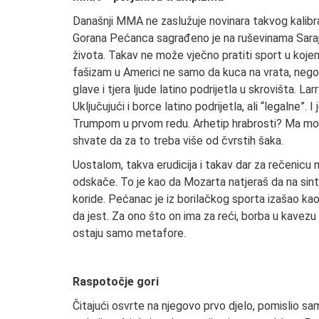
Današnji MMA ne zaslužuje novinara takvog kalibra
Gorana Pećanca sagrađeno je na ruševinama Saraj
života. Takav ne može vječno pratiti sport u koje
fašizam u Americi ne samo da kuca na vrata, nego 
glave i tjera ljude latino podrijetla u skrovišta. La
Uključujući i borce latino podrijetla, ali “legalne”.
Trumpom u prvom redu. Arhetip hrabrosti? Ma možeš 
shvate da za to treba više od čvrstih šaka.
Uostalom, takva erudicija i takav dar za rečenicu
odskače. To je kao da Mozarta natjeraš da na sin
koride. Pećanac je iz borilačkog sporta izašao kao
da jest. Za ono što on ima za reći, borba u kavezu
ostaju samo metafore.
Raspotočje gori
Čitajući osvrte na njegovo prvo djelo, pomislio 