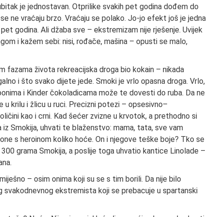
ubitak je jednostavan. Otprilike svakih pet godina dođem do
e ne vraćaju brzo. Vraćaju se polako. Jo-jo efekt još je jedna
pet godina. Ali džaba sve – ekstremizam nije rješenje. Uvijek
gom i kažem sebi: nisi, rođače, mašina – opusti se malo,
m fazama života rekreacijska droga bio kokain – nikada
lno i što svako dijete jede. Smoki je vrlo opasna droga. Vrlo,
bonima i Kinder čokoladicama može te dovesti do ruba. Da ne
 krilu i žlicu u ruci. Precizni potezi – opsesivno–
 količini kao i crni. Kad šećer zvizne u krvotok, a prethodno si
iz Smokija, uhvati te blaženstvo: mama, tata, sve vam
ne s heroinom koliko hoće. On i njegove teške boje? Tko se
 300 grama Smokija, a poslije toga uhvatio kantice Linolade –
ana.
ješno – osim onima koji su se s tim borili. Da nije bilo
g svakodnevnog ekstremista koji se prebacuje u spartanski