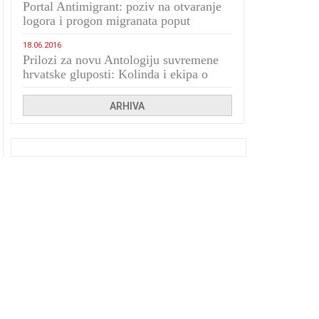
Portal Antimigrant: poziv na otvaranje
logora i progon migranata poput
bijesnih kerova
18.06.2016
Prilozi za novu Antologiju suvremene
hrvatske gluposti: Kolinda i ekipa o
navijačkim huliganima
ARHIVA