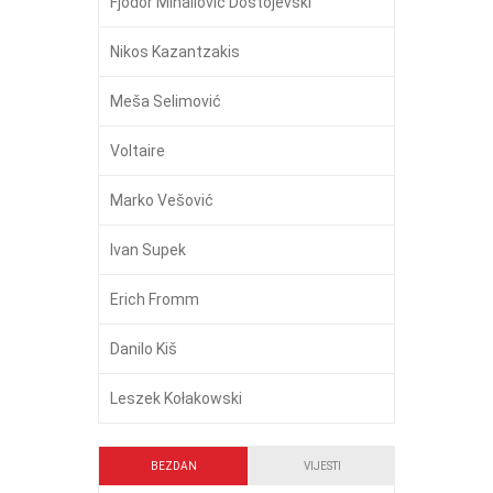
Fjodor Mihailovič Dostojevski
Nikos Kazantzakis
Meša Selimović
Voltaire
Marko Vešović
Ivan Supek
Erich Fromm
Danilo Kiš
Leszek Kołakowski
BEZDAN
VIJESTI