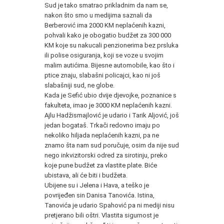
Sud je tako smatrao prikladnim da nam se,
nakon što smo u medijima saznali da
Berberović ima 2000 KM neplaćenih kazni,
pohvali kako je obogatio budžet za 300 000
KM koje su nakucali penzionerima bez prsluka
ili polise osiguranja, koji se voze u svojim
malim autićima. Bijesne automobile, kao što i
ptice znaju, slabašni policajci, kao ni još
slabašniji sud, ne globe.
Kada je Sefić ubio dvije djevojke, poznanice s
fakulteta, imao je 3000 KM neplaćenih kazni.
Ajlu Hadžismajlović je udario i Tarik Aljović, još
jedan bogataš. Trkači redovno imaju po
nekoliko hiljada neplaćenih kazni, pa ne
znamo šta nam sud poručuje, osim da nije sud
nego inkvizitorski odred za sirotinju, preko
koje pune budžet za vlastite plate. Biće
ubistava, ali će biti i budžeta.
Ubijene su i Jelena i Hava, a teško je
povrijeđen sin Danisa Tanovića. Istina,
Tanovića je udario Spahović pa ni mediji nisu
pretjerano bili oštri. Vlastita sigurnost je