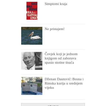
Simptomi kraja
Ne pristajem!
Čovjek koji je jednom
knjigom od zaborava
spasio stotine tisuća
drugih, prokletih i
uništenih
Dženan Dautović: Bosna i
Rimska kurija u srednjem
vijeku