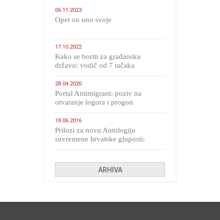
06.11.2023
​Opet on ono svoje
17.10.2022
Kako se boriti za građansku
državu: vodič od 7 tačaka
28.04.2020
Portal Antimigrant: poziv na
otvaranje logora i progon
migranata poput bijesnih kerova
18.06.2016
Prilozi za novu Antologiju
suvremene hrvatske gluposti:
Kolinda i ekipa o navijačkim
huliganima
ARHIVA