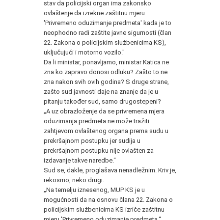
stav da policijski organ ima zakonsko
ovlaštenje da izrekne zaštitnu mjeru
'Privremeno oduzimanje predmeta' kada je to
neophodno radi zaštite javne sigurnosti (član
22. Zakona o policijskim službenicima KS),
uključujući i motorno vozilo."
Da li ministar, ponavljamo, ministar Katica ne
zna ko zapravo donosi odluku? Zašto to ne
zna nakon svih ovih godina? S druge strane,
zašto sud javnosti daje na znanje da je u
pitanju također sud, samo drugostepeni?
„A uz obrazloženje da se privremena mjera
oduzimanja predmeta ne može tražiti
zahtjevom ovlaštenog organa prema sudu u
prekršajnom postupku jer sudija u
prekršajnom postupku nije ovlašten za
izdavanje takve naredbe.“
Sud se, dakle, proglašava nenadležnim. Kriv je,
rekosmo, neko drugi.
„Na temelju iznesenog, MUP KS je u
mogućnosti da na osnovu člana 22. Zakona o
policijskim službenicima KS izriče zaštitnu
mjeru 'Privremeno oduzimanje predmeta.“