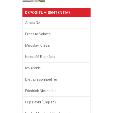
DEPOSITUM SENTENTIAE
Amos Oz
Ernesto Sabato
Miroslav Krleža
Никола́й Бердя́ев
Ivo Andrić
Dietrich Bonhoeffer
Friedrich Nietzsche
Filip David (English)