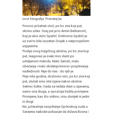
Izvor fotografije: Prometej.ba
Ponovo je bahati ološ, po ko zna koji put,
skrivio udes. Ovaj put je to Armin Berberović,
koji je ubio Azru Spahić. Doktorica Spahić je
uz sve to bila izuzetan čovjek s natprosječnim
uspjesima.
Poslije ovog tragičnog ubistva, po ko zna koji
put, reagovao je svaki nivo vlasti po
ustaljenom metodu. Malo žalosti, malo
obećanja i malo skidanja krivice i propitivanja
nadležnosti. Nije do nas - do njih je.
Prije više godina, doslovno isto, po ko zna koji
put, slušali smo iste izjave nakon ubistva
Selme i Edite. I tada se redala vlast u izjavama,
samo ona druga, a opozicija tražila promjene.
Promjene, kao što vidimo, nisu donijeli ni jedni
ni drugi.
No, jučerašnje saopštenje Općinskog suda u
Sarajevu najbolje pokazuje da država Bosna i