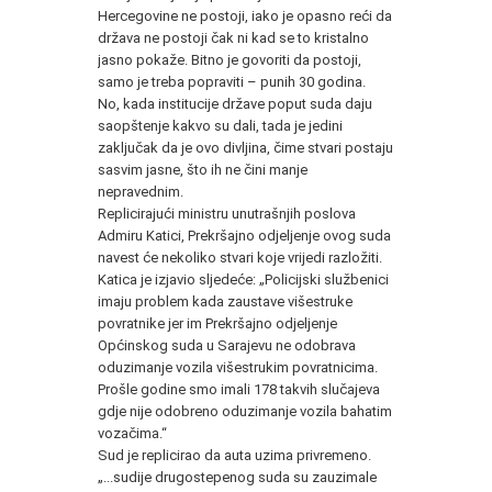
Hercegovine ne postoji, iako je opasno reći da
država ne postoji čak ni kad se to kristalno
jasno pokaže. Bitno je govoriti da postoji,
samo je treba popraviti – punih 30 godina.
No, kada institucije države poput suda daju
saopštenje kakvo su dali, tada je jedini
zaključak da je ovo divljina, čime stvari postaju
sasvim jasne, što ih ne čini manje
nepravednim.
Replicirajući ministru unutrašnjih poslova
Admiru Katici, Prekršajno odjeljenje ovog suda
navest će nekoliko stvari koje vrijedi razložiti.
Katica je izjavio sljedeće: „Policijski službenici
imaju problem kada zaustave višestruke
povratnike jer im Prekršajno odjeljenje
Općinskog suda u Sarajevu ne odobrava
oduzimanje vozila višestrukim povratnicima.
Prošle godine smo imali 178 takvih slučajeva
gdje nije odobreno oduzimanje vozila bahatim
vozačima.“
Sud je replicirao da auta uzima privremeno.
„...sudije drugostepenog suda su zauzimale