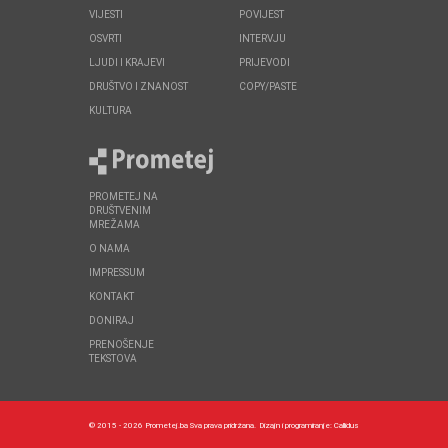
VIJESTI
POVIJEST
OSVRTI
INTERVJU
LJUDI I KRAJEVI
PRIJEVODI
DRUŠTVO I ZNANOST
COPY/PASTE
KULTURA
PROMETEJ NA
DRUŠTVENIM
MREŽAMA
O NAMA
IMPRESSUM
KONTAKT
DONIRAJ
PRENOŠENJE
TEKSTOVA
© 2015 - 2026 Prometej.ba Sva prava pridržana.
Dizajn i programiranje:
Callidus