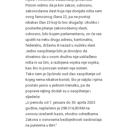
Potom vidimo da je kriv zakon, odnosno,
zakonodavna vlast koja nije donijela ništa sem
ovog famoznog člana 22, pa ne postoji
nikakav član 23 koji bi bio drugačiji. Ukoliko i
postavite pitanje zakonodavnoj vlasti,
odnosno, bilo kojem parlamentarcu, on će vas
uputiti na neku drugu adresu, kantonalnu,
federalnu, državnu ili nazad u sudsku vlast.
Jedno saopštenje bilo je dovoljno da
shvatimo da u ovom društvu nije usklađeno
ništa ni sa čim, a razbijena vojska nije vojska,
kao što ni porozan sistem nije sistem.
Tako nam je Općinski sud dao saopštenje od
kojeg nema nikakve koristi, što je valjda i njima
postalo jasno u jednom trenutku, pa da
poprave rejting dodali su u saopštenje i
sljedeće:
„U periodu od 1. januara do 30. aprila 2023.
godine, naplaćeno je 298.314,00 KM na
osnovu izrečenih kazni, shodno odredbama
Zakona o osnovama bezbjednosti saobraćaja
na putevima u BiH.“