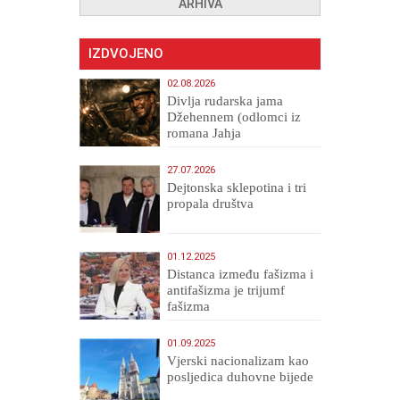
ARHIVA
IZDVOJENO
02.08.2026
Divlja rudarska jama
Džehennem (odlomci iz
romana Jahja
Veličanstveni)
27.07.2026
Dejtonska sklepotina i tri
propala društva
01.12.2025
Distanca između fašizma i
antifašizma je trijumf
fašizma
01.09.2025
​Vjerski nacionalizam kao
posljedica duhovne bijede