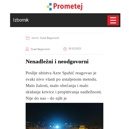
Izbornik
Osvrti,
Suad Beganović
30.05.2023
Suad Beganović
Nenadležni i neodgovorni
Poslije ubistva Azre Spahić reagovao je
svaki nivo vlasti po ustaljenom metodu.
Malo žalosti, malo obećanja i malo
skidanja krivice i propitivanja nadležnosti.
Nije do nas - do njih je