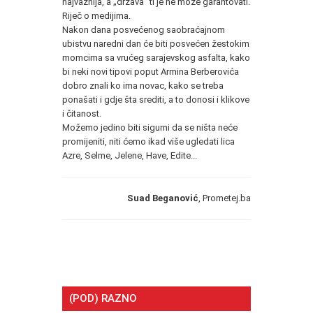
najvažnija, a „država“ ti je ne može garantovati.
Riječ o medijima.
Nakon dana posvećenog saobraćajnom
ubistvu naredni dan će biti posvećen žestokim
momcima sa vrućeg sarajevskog asfalta, kako
bi neki novi tipovi poput Armina Berberovića
dobro znali ko ima novac, kako se treba
ponašati i gdje šta srediti, a to donosi i klikove
i čitanost.
Možemo jedino biti sigurni da se ništa neće
promijeniti, niti ćemo ikad više ugledati lica
Azre, Selme, Jelene, Have, Edite...
Suad Beganović
, Prometej.ba
(POD) RAZNO