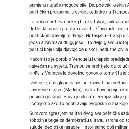
primjenu najjače moguće sile. Da, poetski kreiran 
političkim praksama, a evropske lutke na Trampovo
Ta pokornost evropskog birokratskog, militarističk
dotle da moraju prestati uvoziti jeftini ruski plin, 
političkom đavoljem dvojcu Netanjahu–Tramp u sada
jedan a završava drugi, jesu li to dvije glave u istoj
politici koja ubija djevojčice u školi, nedužne civ
Nakon što je porobio Vencuelu i uhapsio predsje
najvećim na svijetu, Trampu se prohtjelo da to učini
ili 4% iz Venecuele dovoljno govori o tome šta je 
Izlišno je, čak glupo danas se pozivati na međun
suverene države (Madura), ubiti vrhovnog vjerskog
počiniti genocid. Pravo je ukinuto, a vojna sila j
licemjerno ako to odobravaju evropske ili ma koje 
Surovom agresijom na Iran dvoglava politička aždah
tobožnje brige za demokratiju u Iranu, straha od 
sulude ideološke naracije – stoji samo goli militaris