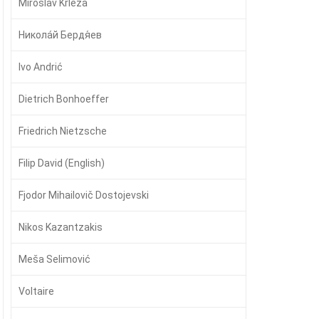
Miroslav Krleža
Никола́й Бердя́ев
Ivo Andrić
Dietrich Bonhoeffer
Friedrich Nietzsche
Filip David (English)
Fjodor Mihailovič Dostojevski
Nikos Kazantzakis
Meša Selimović
Voltaire