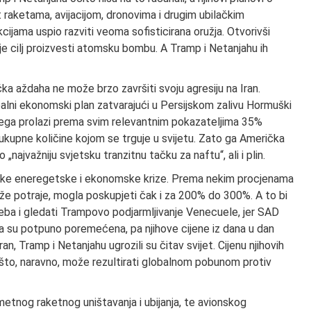
at raketama, avijacijom, dronovima i drugim ubilačkim
cijama uspio razviti veoma sofisticirana oružja. Otvorivši
je cilj proizvesti atomsku bombu. A Tramp i Netanjahu ih
ka aždaha ne može brzo završiti svoju agresiju na Iran.
lobalni ekonomski plan zatvarajući u Persijskom zalivu Hormuški
njega prolazi prema svim relevantnim pokazateljima 35%
ukupne količine kojom se trguje u svijetu. Zato ga Američka
najvažniju svjetsku tranzitnu tačku za naftu“, ali i plin.
etske eneregetske i ekonomske krize. Prema nekim procjenama
že potraje, mogla poskupjeti čak i za 200% do 300%. A to bi
eba i gledati Trampovo podjarmljivanje Venecuele, jer SAD
plina su potpuno poremećena, pa njihove cijene iz dana u dan
n, Tramp i Netanjahu ugrozili su čitav svijet. Cijenu njihovih
, što, naravno, može rezultirati globalnom pobunom protiv
metnog raketnog uništavanja i ubijanja, te avionskog