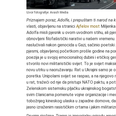
Izvor fotografije: Avash Media
Priznajem poraz, Adolfe, i prepuštam ti narod na k
vlasti,
objavljenu na stranici
Ajfelov most
Miljenka
Adolfa misli pjesnik u ovom uvodnom stihu, ali pje
obnovljeni filofašistički narativi u našem vremenu
naslućivali nakon genocida u Gazi, sačinio poetski
pjesmi
,
objavljenoj početkom prošle godine na por
poezija je u svojoj emocionalnoj dubini i etičkoj g
stvorilo novi militaristički svijet. To je svijet ma
novu utrku u naoružavanju. Rat u Ukrajini samo je og
poretka. Unipolarni svijet se raspao, a na njegovo
u rat, tražeći od nje da pristupi NATO paktu, a 
Zelenskom sistemsku pljačku ukrajinskog bogatst
svim članicama pomenute vojne organizacije i me
tobožnjeg kineskog ulaska u zapadne domove, da b
jasno izraženim rasističkim crtama i jakim militar
Drugim riječima, Tramp je imperijalnu prirodu amer