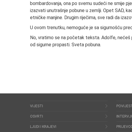
bombardovanja, ona po svemu sudeći ne smije pješ
izazvati unutrašnje pobune u zemlji. Opet SAD, kao n
etničke manjine. Drugim riječima, sve radi da izazo
U ovom trenutku, nemoguće je sa sigurnošću predvi
No, vratimo se na početak teksta. Adolfe, nećeš p
od sigurne propasti. Sveta pobuna.
VIJESTI
POVIJES
OSVRTI
INTERVJ
LJUDI I KRAJEVI
PRIJEVOD