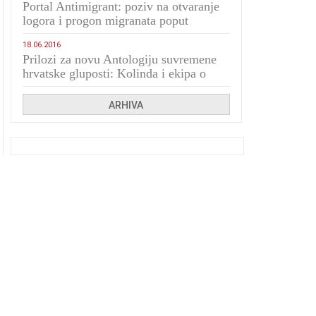
Portal Antimigrant: poziv na otvaranje
logora i progon migranata poput
bijesnih kerova
18.06.2016
Prilozi za novu Antologiju suvremene
hrvatske gluposti: Kolinda i ekipa o
navijačkim huliganima
ARHIVA