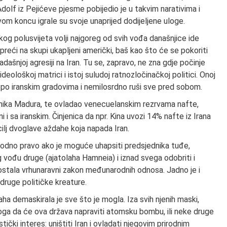
Adolf iz Pejićeve pjesme pobijedio je u takvim narativima i
m koncu igrale su svoje unaprijed dodijeljene uloge.
og polusvijeta volji najgoreg od svih vođa današnjice ide
a preći na skupi ukapljeni američki, baš kao što će se pokoriti
šnjoj agresiji na Iran. Tu se, zapravo, ne zna gdje počinje
 ideološkoj matrici i istoj suludoj ratnozločinačkoj politici. Onoj
ile po iranskim gradovima i nemilosrdno ruši sve pred sobom.
dnika Madura, te ovladao venecuelanskim rezrvama nafte,
 i sa iranskim. Činjenica da npr. Kina uvozi 14% nafte iz Irana
cilj dvoglave aždahe koja napada Iran.
arodno pravo ako je moguće uhapsiti predsjednika tuđe,
 vođu druge (ajatolaha Hamneia) i iznad svega odobriti i
e postala vrhunaravni zakon međunarodnih odnosa. Jadno je i
druge političke kreature.
a demaskirala je sve što je mogla. Iza svih njenih maski,
toga da će ova država napraviti atomsku bombu, ili neke druge
tički interes: uništiti Iran i ovladati njegovim prirodnim