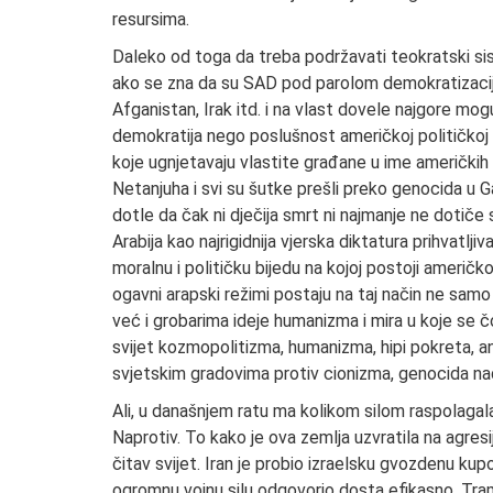
resursima.
Daleko od toga da treba podržavati teokratski siste
ako se zna da su SAD pod parolom demokratizacije u
Afganistan, Irak itd. i na vlast dovele najgore mogu
demokratija nego poslušnost američkoj političkoj vo
koje ugnjetavaju vlastite građane u ime američkih i
Netanjuha i svi su šutke prešli preko genocida u Ga
dotle da čak ni dječija smrt ni najmanje ne dotiče
Arabija kao najrigidnija vjerska diktatura prihvatl
moralnu i političku bijedu na kojoj postoji američko
ogavni arapski režimi postaju na taj način ne sa
već i grobarima ideje humanizma i mira u koje se 
svijet kozmopolitizma, humanizma, hipi pokreta, 
svjetskim gradovima protiv cionizma, genocida nad
Ali, u današnjem ratu ma kolikom silom raspolagala
Naprotiv. To kako je ova zemlja uzvratila na agresi
čitav svijet. Iran je probio izraelsku gvozdenu kup
ogromnu vojnu silu odgovorio dosta efikasno. Tramp 