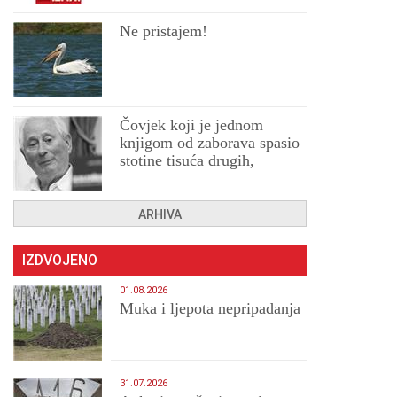
Ne pristajem!
Čovjek koji je jednom
knjigom od zaborava spasio
stotine tisuća drugih,
prokletih i uništenih
ARHIVA
IZDVOJENO
01.08.2026
Muka i ljepota nepripadanja
31.07.2026