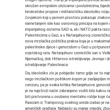
okružen evropskim ulizicama i poslušnicima, bije
birokratske propise i militarističku ideološku viziju.
čovjekom koji u javnom prostoru pokazuje znakove i
nametanjem sile kao osnovnog principa na kojem će
imperijalnog sistema SAD-a, ali i NATO pakta ra
Palestincima u Gazi, a u Netanjahuovoj cionističkoj i
nova mrzilačka politička praksa koja je u maksimal
palestinske djece i genocidom u Gazi u potpunosti 
svjetskog rata. Netanjuhuov cionistički san o Vel
Njemačkoj, dok Hitlerovo istrebljivanje Jevreja i 
istrebljivanje Palestinaca.
Da, ideološko zlo je pobijedio tamo gdje se to naj
nego mrzilačkom politikom kojom je zaslijepljen mil
cenzuru, pa je svaka kritika Netanjahuove genocid
je na najstroži način zabranjeno voditi bilo kakv
biti pretvorena u osobeno mentalno roblje koje će
Rasizam iz Trampovog ovalnog ureda izašao je na ul
američkih građana. Nebijelci su manje vrijedni, zb