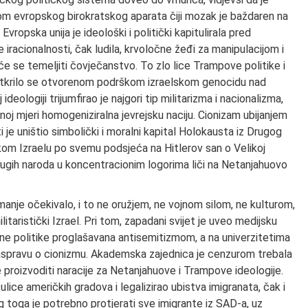
dom evropskog birokratskog aparata čiji mozak je baždaren na
 Evropska unija je ideološki i politički kapitulirala pred
racionalnosti, čak ludila, krvoločne žeđi za manipulacijom i
 se temeljiti čovječanstvo. To zlo lice Trampove politike i
zotkrilo se otvorenom podrškom izraelskom genocidu nad
deologiji trijumfirao je najgori tip militarizma i nacionalizma,
noj mjeri homogeniziralna jevrejsku naciju. Cionizam ubijanjem
je uništio simbolički i moralni kapital Holokausta iz Drugog
ikom Izraelu po svemu podsjeća na Hitlerov san o Velikoj
drugih naroda u koncentracionim logorima liči na Netanjahuovo
manje očekivalo, i to ne oružjem, ne vojnom silom, ne kulturom,
itaristički Izrael. Pri tom, zapadani svijet je uveo medijsku
ne politike proglašavana antisemitizmom, a na univerzitetima
u raspravu o cionizmu. Akademska zajednica je cenzurom trebala
 proizvoditi naracije za Netanjahuove i Trampove ideologije.
ice američkih gradova i legalizirao ubistva imigranata, čak i
og toga je potrebno protjerati sve imigrante iz SAD-a, uz