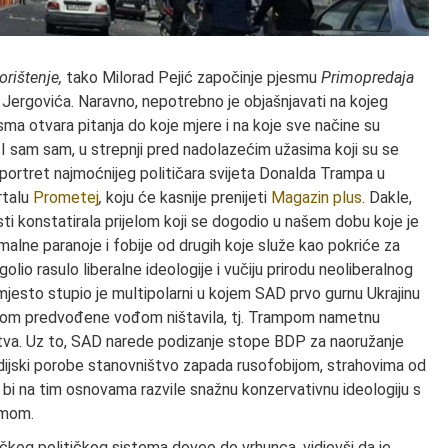
orištenje,
tako Milorad Pejić započinje pjesmu
Primopredaja
 Jergovića. Naravno, nepotrebno je objašnjavati na kojeg
sma otvara pitanja do koje mjere i na koje sve načine su
. I sam sam, u strepnji pred nadolazećim užasima koji su se
 portret najmoćnijeg političara svijeta Donalda Trampa u
talu
Prometej
,
koju će kasnije prenijeti
Magazin plus
. Dakle,
esti konstatirala prijelom koji se dogodio u našem dobu koje je
ksimalne paranoje i fobije od drugih koje služe kao pokriće za
olio rasulo liberalne ideologije i vučiju prirodu neoliberalnog
 mjesto stupio je multipolarni u kojem SAD prvo gurnu Ukrajinu
potom predvođene vođom ništavila, tj. Trampom nametnu
va. Uz to, SAD narede podizanje stope BDP za naoružanje
dijski porobe stanovništvo zapada rusofobijom, strahovima od
i na tim osnovama razvile snažnu konzervativnu ideologiju s
izmom.
ičkog političkog sistema doveo do vrhunca, vidjevši da je