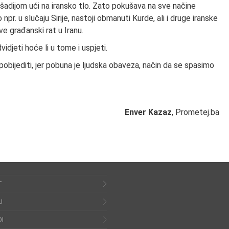
adijom ući na iransko tlo. Zato pokušava na sve načine
pr. u slučaju Sirije, nastoji obmanuti Kurde, ali i druge iranske
ve građanski rat u Iranu.
djeti hoće li u tome i uspjeti.
obijediti, jer pobuna je ljudska obaveza, način da se spasimo
Enver Kazaz
, Prometej.ba
T
U
I