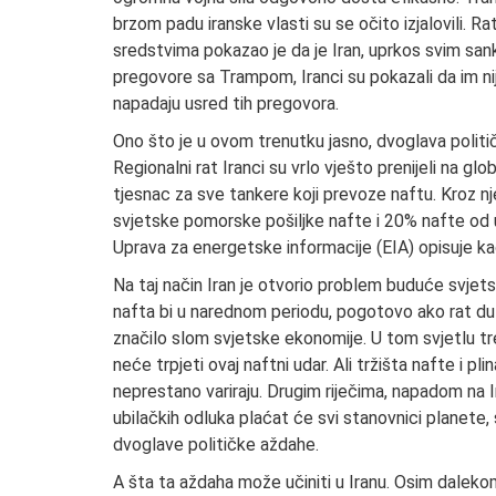
brzom padu iranske vlasti su se očito izjalovili. R
sredstvima pokazao je da je Iran, uprkos svim sank
pregovore sa Trampom, Iranci su pokazali da im ni
napadaju usred tih pregovora.
Ono što je u ovom trenutku jasno, dvoglava politič
Regionalni rat Iranci su vrlo vješto prenijeli na g
tjesnac za sve tankere koji prevoze naftu. Kroz 
svjetske pomorske pošiljke nafte i 20% nafte od 
Uprava za energetske informacije (EIA) opisuje kao „
Na taj način Iran je otvorio problem buduće svj
nafta bi u narednom periodu, pogotovo ako rat du
značilo slom svjetske ekonomije. U tom svjetlu tr
neće trpjeti ovaj naftni udar. Ali tržišta nafte i 
neprestano variraju. Drugim riječima, napadom na Ira
ubilačkih odluka plaćat će svi stanovnici planete
dvoglave političke aždahe.
A šta ta aždaha može učiniti u Iranu. Osim daleko