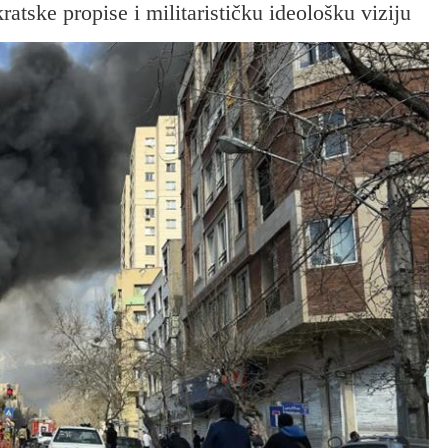
ratske propise i militarističku ideološku viziju