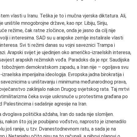
m vlasti u Iranu. Teška je to i mučna vjerska diktatura. Ali,
ništile mnogobrojne države, kao npr. Libiju, Siriju,
će režime, čak ratne zločince, onda je jasno da cilj nije
lji i interesima. SAD su u arapske zemlje instalirale vlasti
nteresa. Svi ti režimi danas su vojni saveznici Trampa i
zi. Arapski svijet je ujedinjen oko američko-izraelskih interesa,
 savjest arapskih režimskih vođa. Paradoks da je npr. Saudijska
jiva tobožnjem demokratskom zapadu, a Iran nije – ogoljava svu
-izraelska imperijalna ideologija. Evropska jadna birokratija i
mo saveznicima u uništavanju i minimuma međunarodnog prava,
čovječanstvo zaklinjalo nakon Drugog svjetskog rata. Taj mrtvi
antimilitarizma čeka svoje uskrsnuće u protestima građana po
 Palestincima i sadašnje agresije na Iran.
 dvoglava politička aždaha, Iran do sada nije slomljen.
ju, nakon što joj je poubijano vođstvo, naprosto je iznenadilo
olu još ranije, u tzv. Dvanestodnevnom ratu, a sada je na
i Netanjahu očito nisu na to računali, a njihovi planovi o