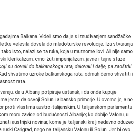
gađajima Balkana. Videli smo da je s iznuđivanjem sandžačke
pletke velesila dovela do mladoturske revolucije. Iza stvaranja
ako isto, nalazi se ta ruka, koja u mutnome lovi. Ali nije samo
i klerikalizam, crno-žuti imperijalizam, javne i tajne staze
 koji su doveli do balkanskoga rata, delovali i dalje, pa zaoštrili
ad shvatimo uzroke balkanskoga rata, odmah ćemo shvatiti i
asnost rata.
varaju, da u Albaniji potpiruje ustanak, i da onde kupuje
alizma jeste da osvoji Solun i albansko primorje. U ovome je, a ne
vor proti vlastima austro-talijanskim. U talijanskom parlamentu
nskom moru zavise od budućnosti Albanije; ko dobije Valonu, u
nati austrijski novinar, kome je talijanski kralj nedavno oduzeo
 ruski Carigrad, nego na talijansku Valonu ili Solun. Jer bi ovo