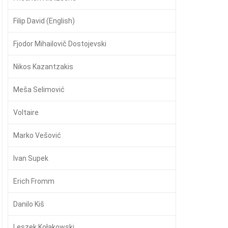
Filip David (English)
Fjodor Mihailovič Dostojevski
Nikos Kazantzakis
Meša Selimović
Voltaire
Marko Vešović
Ivan Supek
Erich Fromm
Danilo Kiš
Leszek Kołakowski