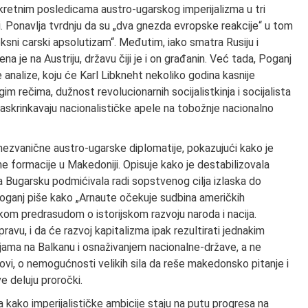
retnim posledicama austro-ugarskog imperijalizma u tri
ni. Ponavlja tvrdnju da su „dva gnezda evropske reakcije“ u tom
ksni carski apsolutizam“. Međutim, iako smatra Rusiju i
a je na Austriju, državu čiji je i on građanin. Već tada, Poganj
alize, koju će Karl Libkneht nekoliko godina kasnije
ugim rečima, dužnost revolucionarnih socijalistkinja i socijalista
 raskrinkavaju nacionalističke apele na tobožnje nacionalno
nezvanične austro-ugarske diplomatije, pokazujući kako je
ne formacije u Makedoniji. Opisuje kako je destabilizovala
a Bugarsku podmićivala radi sopstvenog cilja izlaska do
Poganj piše kako „Arnaute očekuje sudbina američkih
kom predrasudom o istorijskom razvoju naroda i nacija.
ravu, i da će razvoj kapitalizma ipak rezultirati jednakim
ama na Balkanu i osnaživanjem nacionalne-države, a ne
lovi, o nemogućnosti velikih sila da reše makedonsko pitanje i
e deluju proročki.
ja kako imperijalističke ambicije staju na putu progresa na