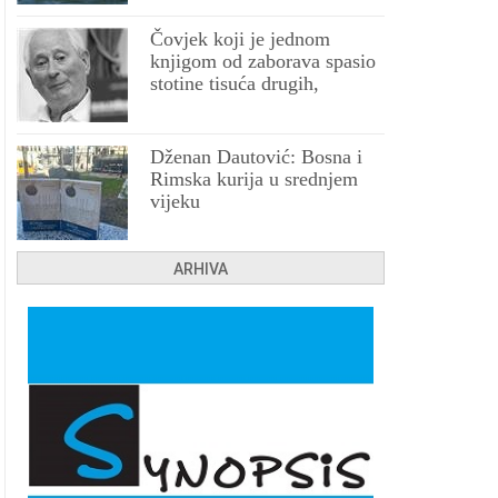
Čovjek koji je jednom
knjigom od zaborava spasio
stotine tisuća drugih,
prokletih i uništenih
Dženan Dautović: Bosna i
Rimska kurija u srednjem
vijeku
ARHIVA