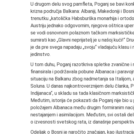
U drugom delu svog pamfleta, Poganj se bavi konk
krizna područja Balkana: Albaniji, Makedoniji i Bos
trenutku „katolička Habsburška monarhija i ortodo
Austriju jednako odgovornim, njegova oštrica uperen
se vodi osnovnom polaznom tačkom marksističke an
sumirati kao „Glavni neprijatelj je u našoj kući!“ Dr
je da pre svega napadaju „svoju“ vladajuću klasu i
jedinstvo.
U tom duhu, Poganj razotkriva spletke zvanične i 
finansirala i podržavala pobune Albanaca i paravoj
situaciju na Balkanu zbog nadmetanja sa Italijom, 
Soluna. U danas najkontroverznijem delu članka, 
Indijanaca“, u skladu sa tada klasičnom marksistič
Međutim, istorija će pokazati da Poganj nije bio u p
položajem Albanaca među drugim formiranim nacij
nestajanjem i asimilacijom. Međutim, svi ostali de
o izvesnosti svetskog rata, iz današnje perspektiv
Odeljak o Bosni je naročito značajan, kao ilustraci