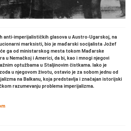
h anti-imperijalističkih glasova u Austro-Ugarskoj, na
cionarni marksisti, bio je mađarski socijalista Jožef
odiće ga od ministarskog mesta tokom Mađarske
a u Nemačkoj i Americi, da bi, kao i mnogi njegovi
 lažnim optužbama u Staljinovim čistkama. Iako je
izoda u njegovom životu, ostavio je za sobom jednu od
jalizma na Balkanu, koja predstavlja i značajan istorijski
ičkom razumevanju problema imperijalizma.
jom