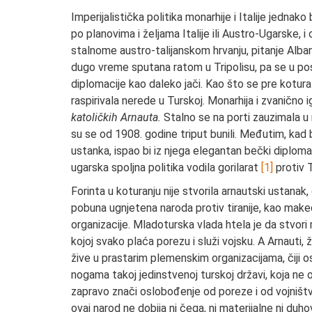
Imperijalistička politika monarhije i Italije jednako 
po planovima i željama Italije ili Austro-Ugarske, i 
stalnome austro-talijanskom hrvanju, pitanje Albani
dugo vreme sputana ratom u Tripolisu, pa se u posle
diplomacije kao daleko jači. Kao što se pre kotural
raspirivala nerede u Turskoj. Monarhija i zvanično 
katoličkih Arnauta.
Stalno se na porti zauzimala u 
su se od 1908. godine triput bunili. Međutim, kad
ustanka, ispao bi iz njega elegantan bečki diploma
ugarska spoljna politika vodila gorilarat
[1]
protiv T
Forinta u koturanju nije stvorila arnautski ustanak
pobuna ugnjetena naroda protiv tiranije, kao mak
organizacije. Mladoturska vlada htela je da stvori 
kojoj svako plaća porezu i služi vojsku. A Arnauti, ž
žive u prastarim plemenskim organizacijama, čiji o
nogama takoj jedinstvenoj turskoj državi, koja ne 
zapravo znači oslobođenje od poreze i od vojništ
ovaj narod ne dobija ni čega, ni materijalne ni du