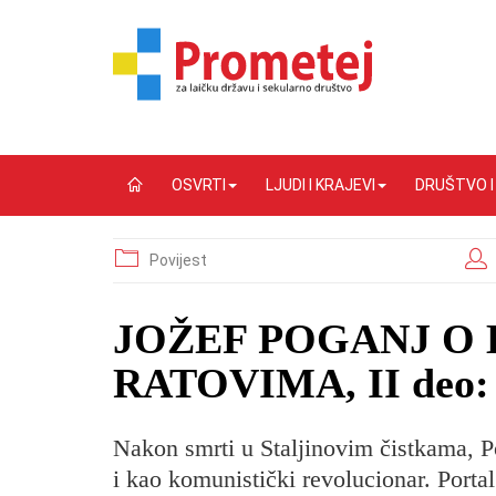
OSVRTI
LJUDI I KRAJEVI
DRUŠTVO 
Povijest
JOŽEF POGANJ O
RATOVIMA, II deo: A
Nakon smrti u Staljinovim čistkama, Po
i kao komunistički revolucionar. Porta