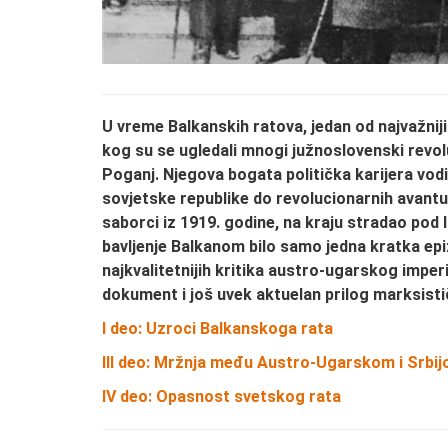
U vreme Balkanskih ratova, jedan od najvažniji
kog su se ugledali mnogi južnoslovenski revolu
Poganj. Njegova bogata politička karijera v
sovjetske republike do revolucionarnih avantur
saborci iz 1919. godine, na kraju stradao pod
bavljenje Balkanom bilo samo jedna kratka ep
najkvalitetnijih kritika austro-ugarskog imperi
dokument i još uvek aktuelan prilog marksist
I deo: Uzroci Balkanskoga rata
III deo: Mržnja među Austro-Ugarskom i Srbi
IV deo: Opasnost svetskog rata