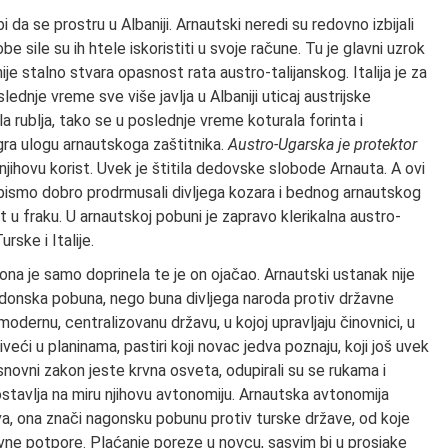
bi da se prostru u Albaniji. Arnautski neredi su redovno izbijali
obe sile su ih htele iskoristiti u svoje račune. Tu je glavni uzrok
je stalno stvara opasnost rata austro-talijanskog. Italija je za
dnje vreme sve više javlja u Albaniji uticaj austrijske
a rublja, tako se u poslednje vreme koturala forinta i
igra ulogu arnautskoga zaštitnika.
Austro-Ugarska je protektor
njihovu korist. Uvek je štitila dedovske slobode Arnauta. A ovi
 bismo dobro prodrmusali divljega kozara i bednog arnautskog
t u fraku. U arnautskoj pobuni je zapravo klerikalna austro-
urske i Italije.
, ona je samo doprinela te je on ojačao. Arnautski ustanak nije
edonska pobuna, nego buna divljega naroda protiv državne
modernu, centralizovanu državu, u kojoj upravljaju činovnici, u
iveći u planinama, pastiri koji novac jedva poznaju, koji još uvek
snovni zakon jeste krvna osveta, odupirali su se rukama i
ostavlja na miru njihovu avtonomiju. Arnautska avtonomija
va, ona znači nagonsku pobunu protiv turske države, od koje
hovne potpore. Plaćanje poreze u novcu, sasvim bi u prosjake