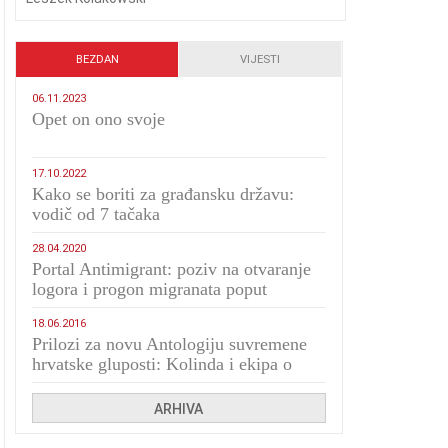
BEZDAN
VIJESTI
06.11.2023
​Opet on ono svoje
17.10.2022
Kako se boriti za građansku državu:
vodič od 7 tačaka
28.04.2020
Portal Antimigrant: poziv na otvaranje
logora i progon migranata poput
bijesnih kerova
18.06.2016
Prilozi za novu Antologiju suvremene
hrvatske gluposti: Kolinda i ekipa o
navijačkim huliganima
ARHIVA