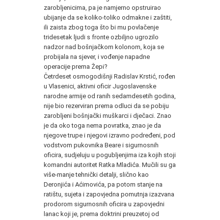
zarobljenicima, pa je namjerno opstruirao
ubijanje da se koliko-toliko odmakne i zaštiti,
ili zaista zbog toga što bi mu povlačenje
tridesetak ljudi s fronte ozbiljno ugrozilo
nadzor nad bošnjačkom kolonom, koja se
probijala na sjever, i vođenje napadne
operacije prema Žepi?
Četrdeset osmogodišnji Radislav Krstić, rođen
u Vlasenici, aktivni oficir Jugoslavenske
narodne armije od ranih sedamdesetih godina,
nije bio rezerviran prema odluci da se pobiju
zarobljeni bošnjački muškarci i dječaci. Znao
je da oko toga nema povratka, znao je da
njegove trupe i njegovi izravno podređeni, pod
vodstvom pukovnika Beare i sigurnosnih
oficira, sudjeluju u pogubljenjima iza kojih stoji
komandni autoritet Ratka Mladića. Mučili su ga
više-manje tehnički detalji, slično kao
Deronjića i Aćimovića, pa potom stanje na
ratištu, sujeta i zapovjedna pomutnja izazvana
prodorom sigurnosnih oficira u zapovjedni
lanac koji je, prema doktrini preuzetoj od