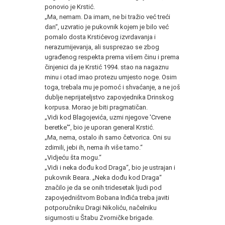
ponovio je Krstić.
„Ma, nemam. Da imam, ne bi tražio već treći
dan“, uzvratio je pukovnik kojem je bilo već
pomalo dosta Krstićevog izvrdavanja i
nerazumijevanja, ali susprezao se zbog
ugrađenog respekta prema višem činu i prema
činjenici da je Krstić 1994. stao na nagaznu
minu i otad imao protezu umjesto noge. Osim
toga, trebala mu je pomoć i shvaćanje, a ne još
dublje neprijateljstvo zapovjednika Drinskog
korpusa. Morao je biti pragmatičan.
„Vidi kod Blagojevića, uzmi njegove 'Crvene
beretke'“, bio je uporan general Krstić.
„Ma, nema, ostalo ih samo četvorica. Oni su
zdimili, jebi ih, nema ih više tamo.“
„Vidjeću šta mogu.“
„Vidi i neka dođu kod Draga“, bio je ustrajan i
pukovnik Beara. „Neka dođu kod Draga“
značilo je da se onih tridesetak ljudi pod
zapovjedništvom Bobana Inđića treba javiti
potporučniku Dragi Nikoliću, načelniku
sigurnosti u Štabu Zvorničke brigade.