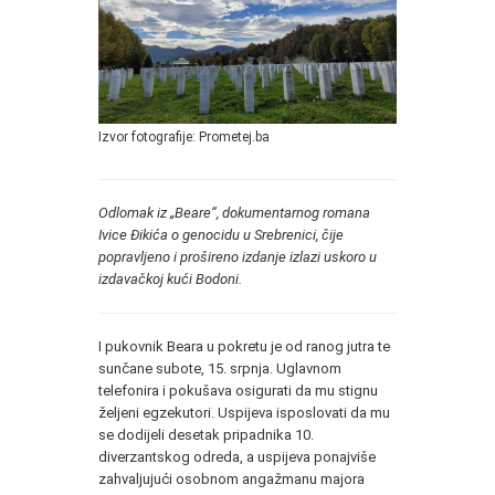
Izvor fotografije: Prometej.ba
Odlomak iz
„Beare“,
dokumentarnog romana
Ivice Đikića
o genocidu u Srebrenici, čije
popravljeno i prošireno izdanje izlazi uskoro u
izdavačkoj kući Bodoni.
I pukovnik Beara u pokretu je od ranog jutra te
sunčane subote, 15. srpnja. Uglavnom
telefonira i pokušava osigurati da mu stignu
željeni egzekutori. Uspijeva isposlovati da mu
se dodijeli desetak pripadnika 10.
diverzantskog odreda, a uspijeva ponajviše
zahvaljujući osobnom angažmanu majora