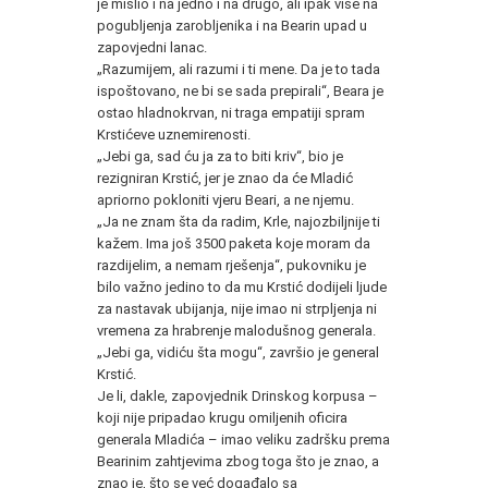
je mislio i na jedno i na drugo, ali ipak više na
pogubljenja zarobljenika i na Bearin upad u
zapovjedni lanac.
„Razumijem, ali razumi i ti mene. Da je to tada
ispoštovano, ne bi se sada prepirali“, Beara je
ostao hladnokrvan, ni traga empatiji spram
Krstićeve uznemirenosti.
„Jebi ga, sad ću ja za to biti kriv“, bio je
rezigniran Krstić, jer je znao da će Mladić
apriorno pokloniti vjeru Beari, a ne njemu.
„Ja ne znam šta da radim, Krle, najozbiljnije ti
kažem. Ima još 3500 paketa koje moram da
razdijelim, a nemam rješenja“, pukovniku je
bilo važno jedino to da mu Krstić dodijeli ljude
za nastavak ubijanja, nije imao ni strpljenja ni
vremena za hrabrenje malodušnog generala.
„Jebi ga, vidiću šta mogu“, završio je general
Krstić.
Je li, dakle, zapovjednik Drinskog korpusa –
koji nije pripadao krugu omiljenih oficira
generala Mladića – imao veliku zadršku prema
Bearinim zahtjevima zbog toga što je znao, a
znao je, što se već događalo sa