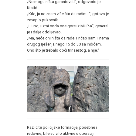
„Ne mogu ništa garantovati“, odgovorio je
Krstić.
„Krle, ja ne znam više šta da radim...“, gotovo je
zavapio pukovnik.
„Ljubo, uzmi onda one gore iz MUP-a“, general
je i dalje odolijevao.
„Ma, neće oni ništa da rade. Pričao sam, i nema
drugog rješenja nego 15 do 30 sa Inđićem.
Ono što je trebalo doći trinaestog, a nije.“
Različite policijske formacije, posebne i
redovne, bile su vrlo aktivne u operaciji