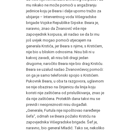
mu nikako ne može pomoći u angažiranju
jedinice koju je Beara i dalje uporno tražio za
ubijanje – Interventnog voda Višegradske
brigade Vojske Republike Srpske. Beara je,
naravno, znao da Živanović više nije
zapovjednik korpusa, ali nadao se da bi mu
još uvijek mogao pomoći utjecajem na
generala Krstića, jer Beara s njime, s Krstićem,
nije bio u bliskim odnosima. Nisu bili ni u
kakvoj zavadi, ali nisu bili dragi jedan
drugome, naročito Beara nije bio drag Krstiću.
Beara se uzalud nadao Živanovićevoj pomoći:
on ga je samo telefonski spojio s Krstićem.
Pukovnik Beara, u oba ta razgovora, uglavnom
se nije obazirao na činjenicu da linija koju
koristi nije zaštićena od prisluškivanja, znao je
da nije zaštićena. Proteklih dana takvi mu se
previdi i neopreznosti nisu događali.
„Generale, Furtula nije ispoštovao naređenje
šefa“, odmah se Beara požalio Krstiću na
zapovjednika Višegradske brigade. Šef je,
naravno, bio general Mladić. Tako se, nekoliko