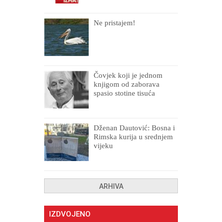
Ne pristajem!
Čovjek koji je jednom
knjigom od zaborava
spasio stotine tisuća
drugih, prokletih i
uništenih
Dženan Dautović: Bosna i
Rimska kurija u srednjem
vijeku
ARHIVA
IZDVOJENO