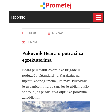
Izbornik
Povijest
Ivica Đikić
10.07.2023
Pukovnik Beara u potrazi za
egzekutorima
Beara je u štabu Zvorničke brigade u
poduzeću „Standard“ u Karakaju, na
mjestu kodnog imena „Palma“. Pukovnik
je uspaničen i nervozan, jer je ubijanje išlo
sporo, a još je bila živa otprilike polovina
zarobljenih