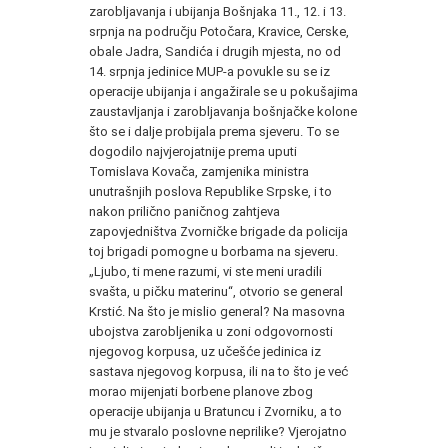
zarobljavanja i ubijanja Bošnjaka 11., 12. i 13.
srpnja na području Potočara, Kravice, Cerske,
obale Jadra, Sandića i drugih mjesta, no od
14. srpnja jedinice MUP-a povukle su se iz
operacije ubijanja i angažirale se u pokušajima
zaustavljanja i zarobljavanja bošnjačke kolone
što se i dalje probijala prema sjeveru. To se
dogodilo najvjerojatnije prema uputi
Tomislava Kovača, zamjenika ministra
unutrašnjih poslova Republike Srpske, i to
nakon prilično paničnog zahtjeva
zapovjedništva Zvorničke brigade da policija
toj brigadi pomogne u borbama na sjeveru.
„Ljubo, ti mene razumi, vi ste meni uradili
svašta, u pičku materinu“, otvorio se general
Krstić. Na što je mislio general? Na masovna
ubojstva zarobljenika u zoni odgovornosti
njegovog korpusa, uz učešće jedinica iz
sastava njegovog korpusa, ili na to što je već
morao mijenjati borbene planove zbog
operacije ubijanja u Bratuncu i Zvorniku, a to
mu je stvaralo poslovne neprilike? Vjerojatno