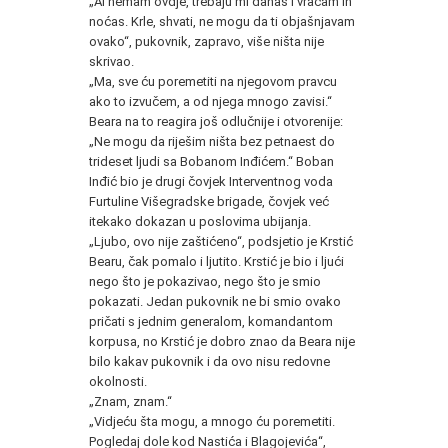
„Al nemam ovdje, trebaju mi danas i vraćam ih
noćas. Krle, shvati, ne mogu da ti objašnjavam
ovako“, pukovnik, zapravo, više ništa nije
skrivao.
„Ma, sve ću poremetiti na njegovom pravcu
ako to izvučem, a od njega mnogo zavisi.“
Beara na to reagira još odlučnije i otvorenije:
„Ne mogu da riješim ništa bez petnaest do
trideset ljudi sa Bobanom Inđićem.“ Boban
Inđić bio je drugi čovjek Interventnog voda
Furtuline Višegradske brigade, čovjek već
itekako dokazan u poslovima ubijanja.
„Ljubo, ovo nije zaštićeno“, podsjetio je Krstić
Bearu, čak pomalo i ljutito. Krstić je bio i ljući
nego što je pokazivao, nego što je smio
pokazati. Jedan pukovnik ne bi smio ovako
pričati s jednim generalom, komandantom
korpusa, no Krstić je dobro znao da Beara nije
bilo kakav pukovnik i da ovo nisu redovne
okolnosti.
„Znam, znam.“
„Vidjeću šta mogu, a mnogo ću poremetiti.
Pogledaj dole kod Nastića i Blagojevića“,