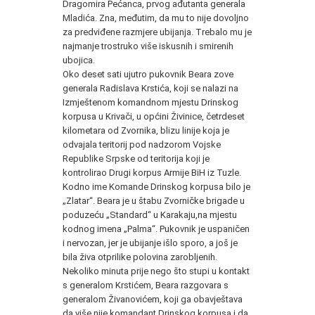
Dragomira Pećanca, prvog ađutanta generala
Mladića. Zna, međutim, da mu to nije dovoljno
za predviđene razmjere ubijanja. Trebalo mu je
najmanje trostruko više iskusnih i smirenih
ubojica.
Oko deset sati ujutro pukovnik Beara zove
generala Radislava Krstića, koji se nalazi na
Izmještenom komandnom mjestu Drinskog
korpusa u Krivači, u općini Živinice, četrdeset
kilometara od Zvornika, blizu linije koja je
odvajala teritorij pod nadzorom Vojske
Republike Srpske od teritorija koji je
kontrolirao Drugi korpus Armije BiH iz Tuzle.
Kodno ime Komande Drinskog korpusa bilo je
„Zlatar“. Beara je u štabu Zvorničke brigade u
poduzeću „Standard“ u Karakaju,na mjestu
kodnog imena „Palma“. Pukovnik je uspaničen
i nervozan, jer je ubijanje išlo sporo, a još je
bila živa otprilike polovina zarobljenih.
Nekoliko minuta prije nego što stupi u kontakt
s generalom Krstićem, Beara razgovara s
generalom Živanovićem, koji ga obavještava
da više nije komandant Drinskog korpusa i da