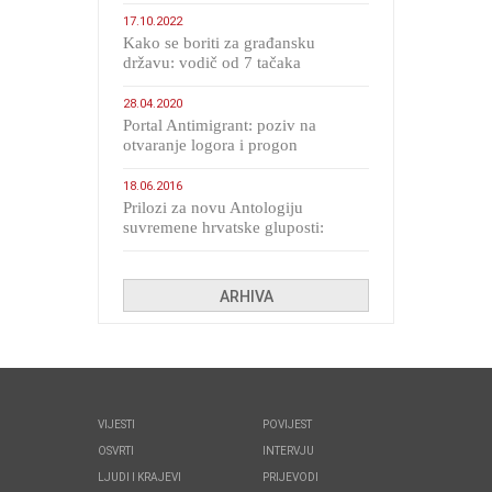
17.10.2022
Kako se boriti za građansku
državu: vodič od 7 tačaka
28.04.2020
Portal Antimigrant: poziv na
otvaranje logora i progon
migranata poput bijesnih kerova
18.06.2016
Prilozi za novu Antologiju
suvremene hrvatske gluposti:
Kolinda i ekipa o navijačkim
huliganima
ARHIVA
VIJESTI
POVIJEST
OSVRTI
INTERVJU
LJUDI I KRAJEVI
PRIJEVODI