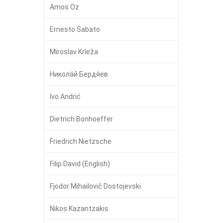
Amos Oz
Ernesto Sabato
Miroslav Krleža
Никола́й Бердя́ев
Ivo Andrić
Dietrich Bonhoeffer
Friedrich Nietzsche
Filip David (English)
Fjodor Mihailovič Dostojevski
Nikos Kazantzakis