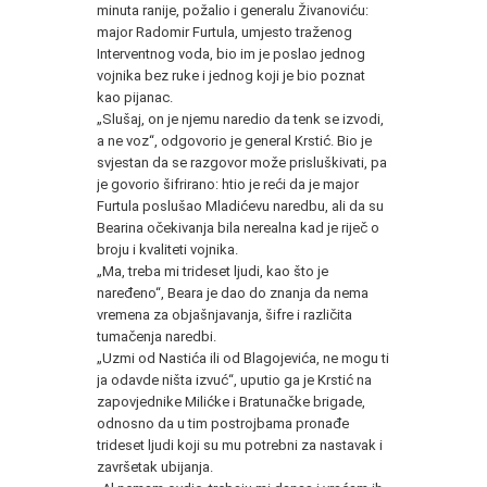
minuta ranije, požalio i generalu Živanoviću:
major Radomir Furtula, umjesto traženog
Interventnog voda, bio im je poslao jednog
vojnika bez ruke i jednog koji je bio poznat
kao pijanac.
„Slušaj, on je njemu naredio da tenk se izvodi,
a ne voz“, odgovorio je general Krstić. Bio je
svjestan da se razgovor može prisluškivati, pa
je govorio šifrirano: htio je reći da je major
Furtula poslušao Mladićevu naredbu, ali da su
Bearina očekivanja bila nerealna kad je riječ o
broju i kvaliteti vojnika.
„Ma, treba mi trideset ljudi, kao što je
naređeno“, Beara je dao do znanja da nema
vremena za objašnjavanja, šifre i različita
tumačenja naredbi.
„Uzmi od Nastića ili od Blagojevića, ne mogu ti
ja odavde ništa izvuć“, uputio ga je Krstić na
zapovjednike Milićke i Bratunačke brigade,
odnosno da u tim postrojbama pronađe
trideset ljudi koji su mu potrebni za nastavak i
završetak ubijanja.