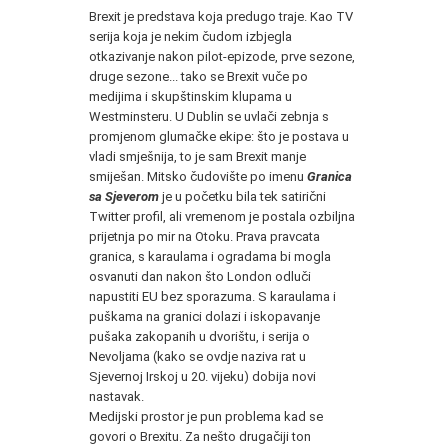
Brexit je predstava koja predugo traje. Kao TV
serija koja je nekim čudom izbjegla
otkazivanje nakon pilot-epizode, prve sezone,
druge sezone... tako se Brexit vuče po
medijima i skupštinskim klupama u
Westminsteru. U Dublin se uvlači zebnja s
promjenom glumačke ekipe: što je postava u
vladi smješnija, to je sam Brexit manje
smiješan. Mitsko čudovište po imenu
Granica
sa Sjeverom
je u početku bila tek satirični
Twitter profil, ali vremenom je postala ozbiljna
prijetnja po mir na Otoku. Prava pravcata
granica, s karaulama i ogradama bi mogla
osvanuti dan nakon što London odluči
napustiti EU bez sporazuma. S karaulama i
puškama na granici dolazi i iskopavanje
pušaka zakopanih u dvorištu, i serija o
Nevoljama (kako se ovdje naziva rat u
Sjevernoj Irskoj u 20. vijeku) dobija novi
nastavak.
Medijski prostor je pun problema kad se
govori o Brexitu. Za nešto drugačiji ton