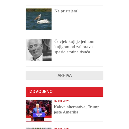
Ne pristajem!
Čovjek koji je jednom
knjigom od zaborava
spasio stotine tisuća
drugih, prokletih i
uništenih
ARHIVA
IZDVOJENO
02.08.2026
Kakva alternativa, Trump
jeste Amerika!