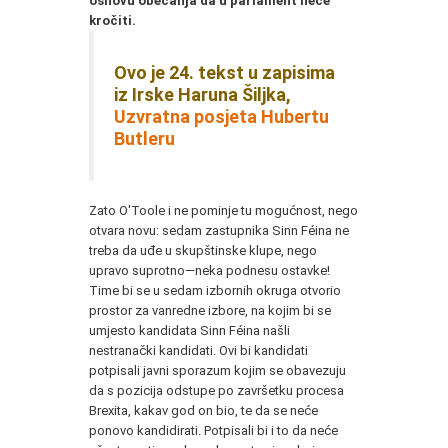
osnovu obećanja da u parlament neće
kročiti.
Ovo je 24. tekst u zapisima
iz Irske Haruna Šiljka,
Uzvratna posjeta Hubertu
Butleru
Zato O'Toole i ne pominje tu mogućnost, nego
otvara novu: sedam zastupnika Sinn Féina ne
treba da uđe u skupštinske klupe, nego
upravo suprotno—neka podnesu ostavke!
Time bi se u sedam izbornih okruga otvorio
prostor za vanredne izbore, na kojim bi se
umjesto kandidata Sinn Féina našli
nestranački kandidati. Ovi bi kandidati
potpisali javni sporazum kojim se obavezuju
da s pozicija odstupe po završetku procesa
Brexita, kakav god on bio, te da se neće
ponovo kandidirati. Potpisali bi i to da neće