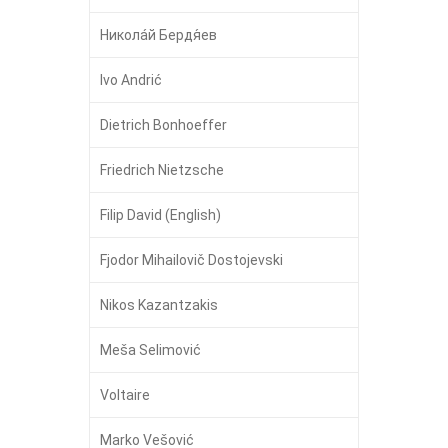
Никола́й Бердя́ев
Ivo Andrić
Dietrich Bonhoeffer
Friedrich Nietzsche
Filip David (English)
Fjodor Mihailovič Dostojevski
Nikos Kazantzakis
Meša Selimović
Voltaire
Marko Vešović