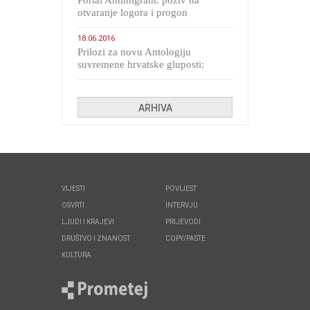
Portal Antimigrant: poziv na
otvaranje logora i progon
migranata poput bijesnih kerova
18.06.2016
Prilozi za novu Antologiju
suvremene hrvatske gluposti:
Kolinda i ekipa o navijačkim
huliganima
ARHIVA
VIJESTI
POVIJEST
OSVRTI
INTERVJU
LJUDI I KRAJEVI
PRIJEVODI
DRUŠTVO I ZNANOST
COPY/PASTE
KULTURA