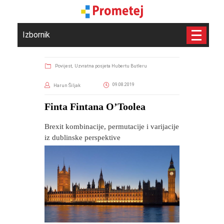
Izbornik
Povijest,
Uzvratna posjeta Hubertu Butleru
09.08.2019
Harun Šiljak
Finta Fintana O’Toolea
Brexit kombinacije, permutacije i varijacije
iz dublinske perspektive