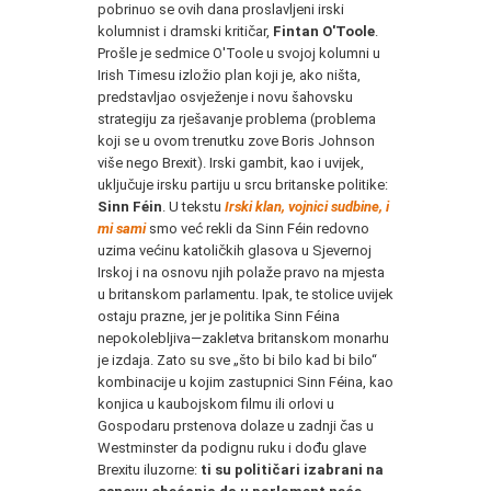
pobrinuo se ovih dana proslavljeni irski
kolumnist i dramski kritičar,
Fintan O'Toole
.
Prošle je sedmice O'Toole u svojoj kolumni u
Irish Timesu izložio plan koji je, ako ništa,
predstavljao osvježenje i novu šahovsku
strategiju za rješavanje problema (problema
koji se u ovom trenutku zove Boris Johnson
više nego Brexit). Irski gambit, kao i uvijek,
uključuje irsku partiju u srcu britanske politike:
Sinn Féin
. U tekstu
Irski klan, vojnici sudbine, i
mi sami
smo već rekli da Sinn Féin redovno
uzima većinu katoličkih glasova u Sjevernoj
Irskoj i na osnovu njih polaže pravo na mjesta
u britanskom parlamentu. Ipak, te stolice uvijek
ostaju prazne, jer je politika Sinn Féina
nepokolebljiva—zakletva britanskom monarhu
je izdaja. Zato su sve „što bi bilo kad bi bilo“
kombinacije u kojim zastupnici Sinn Féina, kao
konjica u kaubojskom filmu ili orlovi u
Gospodaru prstenova dolaze u zadnji čas u
Westminster da podignu ruku i dođu glave
Brexitu iluzorne:
ti su političari izabrani na