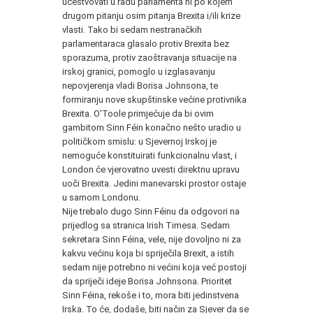
učestvovati u radu parlamenta ni po kojem
drugom pitanju osim pitanja Brexita i/ili krize
vlasti. Tako bi sedam nestranačkih
parlamentaraca glasalo protiv Brexita bez
sporazuma, protiv zaoštravanja situacije na
irskoj granici, pomoglo u izglasavanju
nepovjerenja vladi Borisa Johnsona, te
formiranju nove skupštinske većine protivnika
Brexita. O'Toole primjećuje da bi ovim
gambitom Sinn Féin konačno nešto uradio u
političkom smislu: u Sjevernoj Irskoj je
nemoguće konstituirati funkcionalnu vlast, i
London će vjerovatno uvesti direktnu upravu
uoči Brexita. Jedini manevarski prostor ostaje
u samom Londonu.
Nije trebalo dugo Sinn Féinu da odgovori na
prijedlog sa stranica Irish Timesa. Sedam
sekretara Sinn Féina, vele, nije dovoljno ni za
kakvu većinu koja bi spriječila Brexit, a istih
sedam nije potrebno ni većini koja već postoji
da spriječi ideje Borisa Johnsona. Prioritet
Sinn Féina, rekoše i to, mora biti jedinstvena
Irska. To će, dodaše, biti način za Sjever da se