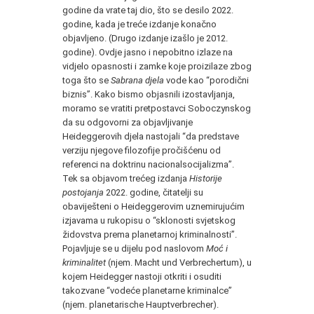
godine da vrate taj dio, što se desilo 2022.
godine, kada je treće izdanje konačno
objavljeno. (Drugo izdanje izašlo je 2012.
godine). Ovdje jasno i nepobitno izlaze na
vidjelo opasnosti i zamke koje proizilaze zbog
toga što se
Sabrana djela
vode kao “porodični
biznis”. Kako bismo objasnili izostavljanja,
moramo se vratiti pretpostavci Soboczynskog
da su odgovorni za objavljivanje
Heideggerovih djela nastojali “da predstave
verziju njegove filozofije pročišćenu od
referenci na doktrinu nacionalsocijalizma”.
Tek sa objavom trećeg izdanja
Historije
postojanja
2022. godine, čitatelji su
obaviješteni o Heideggerovim uznemirujućim
izjavama u rukopisu o “sklonosti svjetskog
židovstva prema planetarnoj kriminalnosti”.
Pojavljuje se u dijelu pod naslovom
Moć i
kriminalitet
(njem. Macht und Verbrechertum), u
kojem Heidegger nastoji otkriti i osuditi
takozvane “vodeće planetarne kriminalce”
(njem. planetarische Hauptverbrecher).