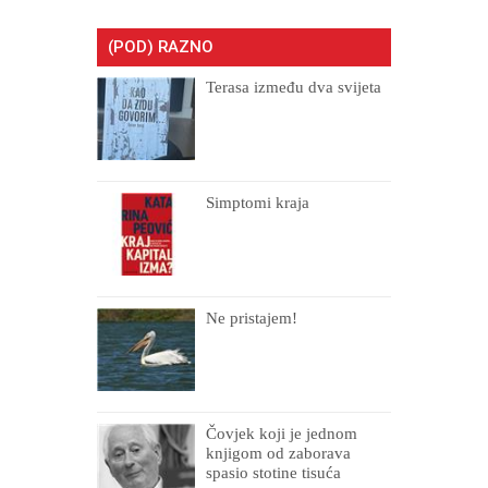
(POD) RAZNO
Terasa između dva svijeta
Simptomi kraja
Ne pristajem!
Čovjek koji je jednom
knjigom od zaborava
spasio stotine tisuća