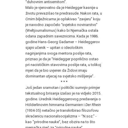
“duhovnim antisemitom”.
Malo je vjerovatno da je Heidegger kasnije u
životu prevazišao te predrasude. Nakon rata, u
Crnim bilježnicama
je oplakivao “zavjeru” koju
je navodno započelo “svjetsko novinarstvo”
(Weltjournalismus) kako bi Njemačka ostala
odana zapadnim saveznicima. Kada je 1986.
godine Hans-Georg Gadamer – Heideggerov
sjajni učenik – upitan o ideološkim
naginjanjima svoga mentora poslije rata,
priznao je da je “Heidegger poprilično ostao
pri nacističkim stavovima poslije rata, u tolikoj
mjeri da je bio uvjeren da Židovi imaju
dominantan utjecaj na svjetsko mišljenje”.
* * *
Još jedan sramotan i politički sumnjiv primjer
tekstualnog brisanja izašao je na vidjelo 2015.
godine. Urednik Heideggerovog predavanja o
Hölderlinovim himnama
Germanien
i
Der Rhein
(1934-35) netačno je transkribirao filozofovu
skraćenicu nacionalsocijalizma – “N.soz.” -
kao “prirodne nauke”, bez obzira na to što
njemačka riječ za “prirodne nauke”