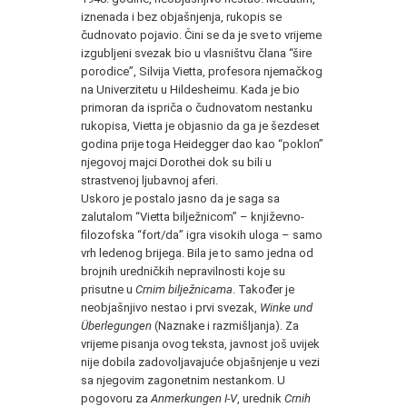
iznenada i bez objašnjenja, rukopis se
čudnovato pojavio. Čini se da je sve to vrijeme
izgubljeni svezak bio u vlasništvu člana “šire
porodice”, Silvija Vietta, profesora njemačkog
na Univerzitetu u Hildesheimu. Kada je bio
primoran da ispriča o čudnovatom nestanku
rukopisa, Vietta je objasnio da ga je šezdeset
godina prije toga Heidegger dao kao “poklon”
njegovoj majci Dorothei dok su bili u
strastvenoj ljubavnoj aferi.
Uskoro je postalo jasno da je saga sa
zalutalom “Vietta bilježnicom” – književno-
filozofska “fort/da” igra visokih uloga – samo
vrh ledenog brijega. Bila je to samo jedna od
brojnih uredničkih nepravilnosti koje su
prisutne u
Crnim bilježnicama
. Također je
neobjašnjivo nestao i prvi svezak,
Winke und
Überlegungen
(Naznake i razmišljanja). Za
vrijeme pisanja ovog teksta, javnost još uvijek
nije dobila zadovoljavajuće objašnjenje u vezi
sa njegovim zagonetnim nestankom. U
pogovoru za
Anmerkungen I-V
, urednik
Crnih