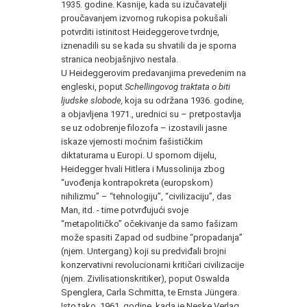
1935. godine. Kasnije, kada su izučavatelji
proučavanjem izvornog rukopisa pokušali
potvrditi istinitost Heideggerove tvrdnje,
iznenadili su se kada su shvatili da je sporna
stranica neobjašnjivo nestala.
U Heideggerovim predavanjima prevedenim na
engleski, poput
Schellingovog traktata o biti
ljudske slobode,
koja su održana 1936. godine,
a objavljena 1971., urednici su – pretpostavlja
se uz odobrenje filozofa – izostavili jasne
iskaze vjernosti moćnim fašističkim
diktaturama u Europi. U spornom dijelu,
Heidegger hvali Hitlera i Mussolinija zbog
“uvođenja kontrapokreta (europskom)
nihilizmu” – “tehnologiju”, “civilizaciju”, das
Man, itd. - time potvrđujući svoje
“metapolitičko” očekivanje da samo fašizam
može spasiti Zapad od sudbine “propadanja”
(njem. Untergang) koji su predviđali brojni
konzervativni revolucionarni kritičari civilizacije
(njem. Zivilisationskritiker), poput Oswalda
Spenglera, Carla Schmitta, te Ernsta Jüngera.
Isto tako, 1961. godine, kada je Neske Verlag