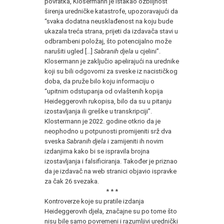
povratka, Klosermann je istakao ozbiljnost
širenja uredničke katastrofe, upozoravajući da
“svaka dodatna neusklađenost na koju bude
ukazala treća strana, prijeti da izdavača stavi u
odbrambeni položaj, što potencijalno može
narušiti ugled [...]
Sabranih djela
u cjelini”.
Klosermann je zaključio apelirajući na urednike
koji su bili odgovorni za sveske iz nacističkog
doba, da pruže bilo koju informaciju o
“upitnim odstupanja od ovlaštenih kopija
Heideggerovih rukopisa, bilo da su u pitanju
izostavljanja ili greške u transkripciji”.
Klostermann je 2022. godine otkrio da je
neophodno u potpunosti promijeniti srž dva
sveska
Sabranih djela
i zamijeniti ih novim
izdanjima kako bi se ispravila brojna
izostavljanja i falsificiranja. Također je priznao
da je izdavač na web stranici objavio ispravke
za čak 26 svezaka.
* * *
Kontroverze koje su pratile izdanja
Heideggerovih djela, značajne su po tome što
nisu bile samo povremeni i razumljivi urednički