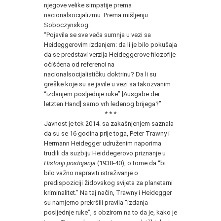
njegove velike simpatije prema
nacionalsocijalizmu. Prema mišljenju
Soboczynskog:
“Pojavila se sve veća sumnja u vezi sa
Heideggerovim izdanjem: da li je bilo pokušaja
da se predstavi verzija Heideggerove filozofije
očišćena od referenci na
nacionalsocijalističku doktrinu? Da li su
greške koje su se javile u vezi sa takozvanim
“izdanjem posljednje ruke” [Ausgabe der
letzten Hand] samo vrh ledenog brijega?”
* * *
Javnost je tek 2014. sa zakašnjenjem saznala
da su se 16 godina prije toga, Peter Trawny i
Hermann Heidegger udruženim naporima
trudili da suzbiju Heiddegerovo priznanje u
Historiji postojanja
(1938-40), o tome da “bi
bilo važno napraviti istraživanje o
predispoziciji židovskog svijeta za planetarni
kriminalitet.” Na taj način, Trawny i Heidegger
su namjerno prekršili pravila “izdanja
posljednje ruke”, s obzirom na to da je, kako je