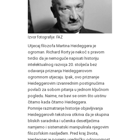
Izvor fotografije: FAZ
Utjecaj filozofa Martina Heideggera je
ogroman. Richard Rorty je nekoć s pravom
tvrdio da je nemoguće napisati historiju
intelektualnog razvoja 20. stoljeća bez
odavanja priznanja Heideggerovom
ogromnom utjecaju. Ipak, ovo priznanje
Heideggerovim izvanrednim postignućima
povlači za sobom pitanja u jednom ključnom
pogledu. Naime, ne bavi se onim što
uistinu
čitamo kada čitamo Heideggera.
Pomnije razmatranje historije objavljivanja
Heideggerovih tekstova otkriva da je skupina
bliskih saradnika i učenika desetljećima
namjerno i sistematski manipulirala njegovim
filozofskim nasljeđem. Pred kraj života,
Heidegger je povjerio uredničku odgovornost