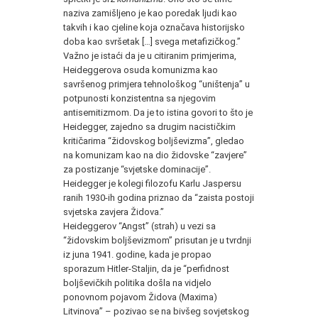
naziva zamišljeno je kao poredak ljudi kao
takvih i kao cjeline koja označava historijsko
doba kao svršetak […] svega metafizičkog.”
Važno je istaći da je u citiranim primjerima,
Heideggerova osuda komunizma kao
savršenog primjera tehnološkog “uništenja” u
potpunosti konzistentna sa njegovim
antisemitizmom. Da je to istina govori to što je
Heidegger, zajedno sa drugim nacističkim
kritičarima “židovskog boljševizma”, gledao
na komunizam kao na dio židovske “zavjere”
za postizanje “svjetske dominacije”.
Heidegger je kolegi filozofu Karlu Jaspersu
ranih 1930-ih godina priznao da “zaista postoji
svjetska zavjera Židova.”
Heideggerov “Angst” (strah) u vezi sa
“židovskim boljševizmom” prisutan je u tvrdnji
iz juna 1941. godine, kada je propao
sporazum Hitler-Staljin, da je “perfidnost
boljševičkih politika došla na vidjelo
ponovnom pojavom Židova (Maxima)
Litvinova” – pozivao se na bivšeg sovjetskog