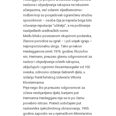
nadzora i objavljivanja rukopisa ne iskusnim
učenjacima, već odanim sljedbenicima i
rodbini koji su posjedovali ograničenu stručnu
sposobnost – osobe čija je najveća briga bilo
očuvanje reputacije “učitelja”, a ne poštivanje
naslijeđenih uređivačkih normi.
Među blisko povezanom skupinom podanika,
članovi porodice su igrali – i još uvijek igraju –
neproporcionalnu ulogu. Tako je nakon
Heideggerove smrti 1976. godine, filozofov
sin, Hermann, preuzeo glavnu odgovornost za
nadzor i objavljivanje očevih rukopisa,
uključujući i ogromni
Gesamtausgabe
od 102
sveska, odnosno izdanje
Sabranih djela
, u
izdanju frankfurtskog izdavača Vittoria
Klostermanna.
Prije nego što je preuzeo odgovornost za
očeva neobjavljena djela, karijerni put
Hermanna Heideggera nije se ni po čemu
posebno isticao. Prateći uobičajeni put
nastavnika cjeloživotnog obrazovanja, 1955.
godine zaposlio se u njemačkom Ministarstvu