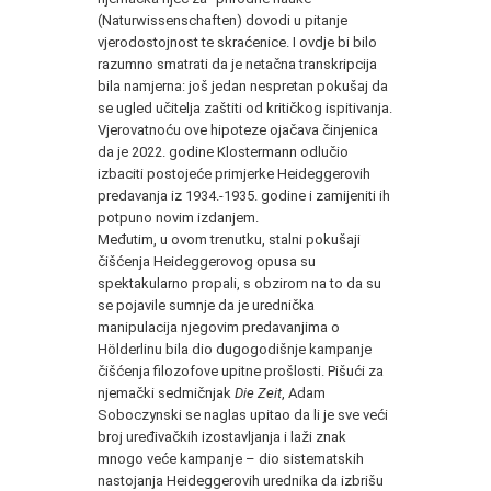
(Naturwissenschaften) dovodi u pitanje
vjerodostojnost te skraćenice. I ovdje bi bilo
razumno smatrati da je netačna transkripcija
bila namjerna: još jedan nespretan pokušaj da
se ugled učitelja zaštiti od kritičkog ispitivanja.
Vjerovatnoću ove hipoteze ojačava činjenica
da je 2022. godine Klostermann odlučio
izbaciti postojeće primjerke Heideggerovih
predavanja iz 1934.-1935. godine i zamijeniti ih
potpuno novim izdanjem.
Međutim, u ovom trenutku, stalni pokušaji
čišćenja Heideggerovog opusa su
spektakularno propali, s obzirom na to da su
se pojavile sumnje da je urednička
manipulacija njegovim predavanjima o
Hölderlinu bila dio dugogodišnje kampanje
čišćenja filozofove upitne prošlosti. Pišući za
njemački sedmičnjak
Die Zeit
, Adam
Soboczynski se naglas upitao da li je sve veći
broj uređivačkih izostavljanja i laži znak
mnogo veće kampanje – dio sistematskih
nastojanja Heideggerovih urednika da izbrišu