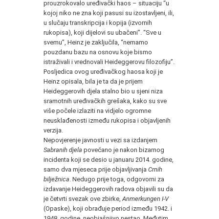
prouzrokovalo uređivački haos – situaciju “u
kojoj niko ne zna koji pasusi su izostavljeni, ili,
u slučaju transkripcija i kopija (izvornih
rukopisa), koji dijelovi su ubačeni”. “Sve u
svemu”, Heinz je zaključila, “nemamo
pouzdanu bazu na osnovu koje bismo
istraživali i vrednovali Heideggerovu filozofiju”.
Posljedica ovog uređivačkog haosa koji je
Heinz opisala, bila je ta da je prijem
Heideggerovih djela stalno bio u sjeni niza
sramotnih uređivačkih grešaka, kako su sve
više počele izlaziti na vidjelo ogromne
neusklađenosti između rukopisa i objavljenih
verzija.
Nepovjerenje javnosti u vezi sa izdanjem
Sabranih djela
povećano je nakon bizarnog
incidenta koji se desio u januaru 2014. godine,
samo dva mjeseca prije objavljivanja
Crnih
bilježnica
. Nedugo prije toga, odgovorni za
izdavanje Heideggerovih radova objavili su da
je četvrti svezak ove zbirke,
Anmerkungen I-V
(Opaske), koji obrađuje period između 1942. i
1948. godine, neobjašnjivo nestao. Međutim,