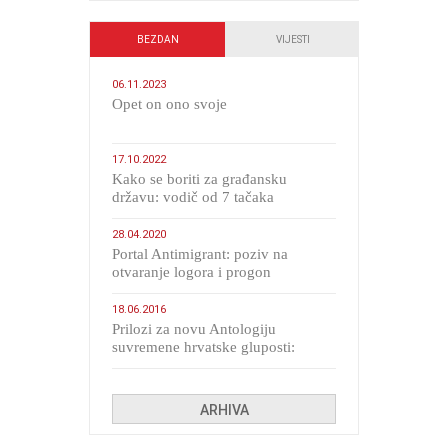
BEZDAN
VIJESTI
06.11.2023
​Opet on ono svoje
17.10.2022
Kako se boriti za građansku
državu: vodič od 7 tačaka
28.04.2020
Portal Antimigrant: poziv na
otvaranje logora i progon
migranata poput bijesnih kerova
18.06.2016
Prilozi za novu Antologiju
suvremene hrvatske gluposti:
Kolinda i ekipa o navijačkim
huliganima
ARHIVA