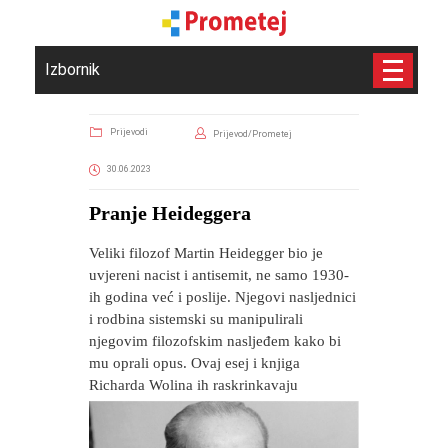
Izbornik
Prijevodi
Prijevod/Prometej
30.06.2023
​Pranje Heideggera
Veliki filozof Martin Heidegger bio je
uvjereni nacist i antisemit, ne samo 1930-
ih godina već i poslije. Njegovi nasljednici
i rodbina sistemski su manipulirali
njegovim filozofskim nasljeđem kako bi
mu oprali opus. Ovaj esej i knjiga
Richarda Wolina ih raskrinkavaju