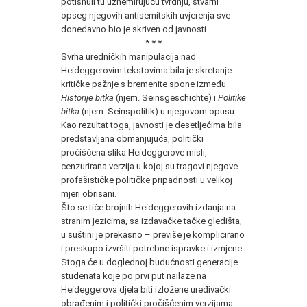
potisnuli tu uznemirujuću tvrdnju, stvarni
opseg njegovih antisemitskih uvjerenja sve
donedavno bio je skriven od javnosti.
* * *
Svrha uredničkih manipulacija nad
Heideggerovim tekstovima bila je skretanje
kritičke pažnje s bremenite spone između
Historije bitka
(njem. Seinsgeschichte) i
Politike
bitka
(njem. Seinspolitik) u njegovom opusu.
Kao rezultat toga, javnosti je desetljećima bila
predstavljana obmanjujuća, politički
pročišćena slika Heideggerove misli,
cenzurirana verzija u kojoj su tragovi njegove
profašističke političke pripadnosti u velikoj
mjeri obrisani.
Što se tiče brojnih Heideggerovih izdanja na
stranim jezicima, sa izdavačke tačke gledišta,
u suštini je prekasno – previše je komplicirano
i preskupo izvršiti potrebne ispravke i izmjene.
Stoga će u doglednoj budućnosti generacije
studenata koje po prvi put nailaze na
Heideggerova djela biti izložene uređivački
obrađenim i politički pročišćenim verzijama