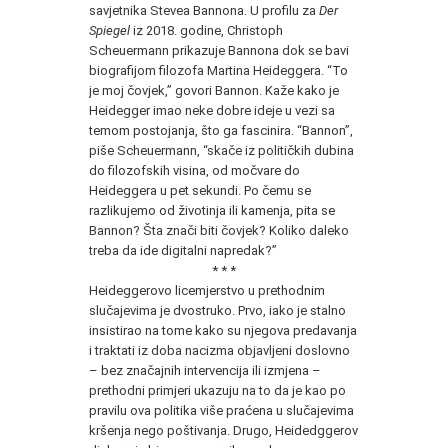
savjetnika Stevea Bannona. U profilu za
Der
Spiegel
iz 2018. godine, Christoph
Scheuermann prikazuje Bannona dok se bavi
biografijom filozofa Martina Heideggera. “To
je moj čovjek,” govori Bannon. Kaže kako je
Heidegger imao neke dobre ideje u vezi sa
temom postojanja, što ga fascinira. “Bannon”,
piše Scheuermann, “skače iz političkih dubina
do filozofskih visina, od močvare do
Heideggera u pet sekundi. Po čemu se
razlikujemo od životinja ili kamenja, pita se
Bannon? Šta znači biti čovjek? Koliko daleko
treba da ide digitalni napredak?”
* * *
Heideggerovo licemjerstvo u prethodnim
slučajevima je dvostruko. Prvo, iako je stalno
insistirao na tome kako su njegova predavanja
i traktati iz doba nacizma objavljeni doslovno
– bez značajnih intervencija ili izmjena –
prethodni primjeri ukazuju na to da je kao po
pravilu ova politika više praćena u slučajevima
kršenja nego poštivanja. Drugo, Heidedggerov