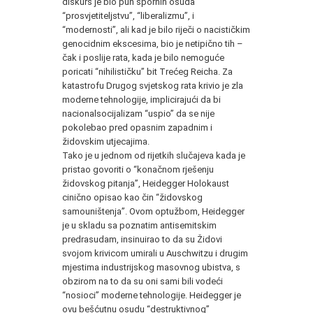
diskurs je bio pun spornih osuda
“prosvjetiteljstvu”, “liberalizmu”, i
“modernosti”, ali kad je bilo riječi o nacističkim
genocidnim ekscesima, bio je netipično tih –
čak i poslije rata, kada je bilo nemoguće
poricati “nihilističku” bit Trećeg Reicha. Za
katastrofu Drugog svjetskog rata krivio je zla
moderne tehnologije, implicirajući da bi
nacionalsocijalizam “uspio” da se nije
pokolebao pred opasnim zapadnim i
židovskim utjecajima.
Tako je u jednom od rijetkih slučajeva kada je
pristao govoriti o “konačnom rješenju
židovskog pitanja”, Heidegger Holokaust
cinično opisao kao čin “židovskog
samouništenja”. Ovom optužbom, Heidegger
je u skladu sa poznatim antisemitskim
predrasudam, insinuirao to da su Židovi
svojom krivicom umirali u Auschwitzu i drugim
mjestima industrijskog masovnog ubistva, s
obzirom na to da su oni sami bili vodeći
“nosioci” moderne tehnologije. Heidegger je
ovu bešćutnu osudu “destruktivnog”