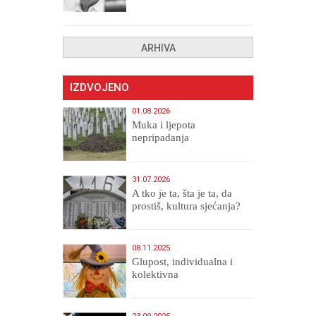
drugih, prokletih i
uništenih
ARHIVA
IZDVOJENO
01.08.2026
Muka i ljepota
nepripadanja
31.07.2026
A tko je ta, šta je ta, da
prostiš, kultura sjećanja?
08.11.2025
Glupost, individualna i
kolektivna