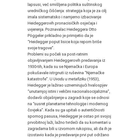
lapsusi, već smišljena politika suštinskog
uredničkog čišćenja: strategija koja je za cilj
imala sistematsko i namjerno izbacivanje
Heideggerovih pronacisičkih osjećaja i
uvjerenja. Poznavalac Heideggera Otto
Pöggeler prikladno je primijetio da je
“Heidegger poput lisice koja repom briše
svoje tragove”.
Problemi su počeli sa post-ratnim
objavljivanjem Heideggerovih predavanja iz
1930-tih, kada su se Njemačka i Europa
pokušavale istrgnuti iz ruševina “Njemačke
katastrofe”. U
Uvodu u metafiziku
(1953),
Heidegger je lažirao uznemirujući hvalospjev
“unutarnjoj istini i veličini nacionalsocijalizma”,
dodavši objašnjenje u zagradi koje se odnosi
na “susret planetarne tehnologije i modernog
čovjeka”. Kada su ga upitali o autentičnosti
spornog pasusa, Heidegger je ostao pri svojoj
prvobitnoj laži, lažno tvrdeći da su komentari u
zagradama bili u izvornom rukopisu, ali da ih je
izostavio kada je predavanje prvi put održano