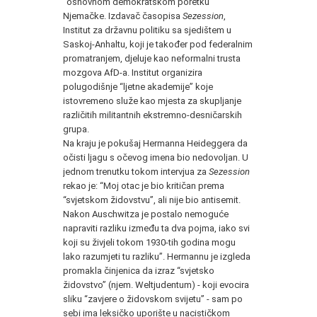
“osnovnom demokratskom poretku''
Njemačke. Izdavač časopisa
Sezession
,
Institut za državnu politiku sa sjedištem u
Saskoj-Anhaltu, koji je također pod federalnim
promatranjem, djeluje kao neformalni trusta
mozgova AfD-a. Institut organizira
polugodišnje “ljetne akademije” koje
istovremeno služe kao mjesta za skupljanje
različitih militantnih ekstremno-desničarskih
grupa.
Na kraju je pokušaj Hermanna Heideggera da
očisti ljagu s očevog imena bio nedovoljan. U
jednom trenutku tokom intervjua za
Sezession
rekao je: “Moj otac je bio kritičan prema
“svjetskom židovstvu”, ali nije bio antisemit.
Nakon Auschwitza je postalo nemoguće
napraviti razliku između ta dva pojma, iako svi
koji su živjeli tokom 1930-tih godina mogu
lako razumjeti tu razliku”. Hermannu je izgleda
promakla činjenica da izraz “svjetsko
židovstvo” (njem. Weltjudentum) - koji evocira
sliku “zavjere o židovskom svijetu” - sam po
sebi ima leksičko uporište u nacističkom