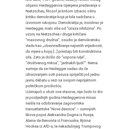
objavio Heideggerova cijenjena predavanja o
Nietzscheu, filozof je krišom izbacio oštru
kritiku demokratije koja je bila sadržana u
izvornom rukopisu. Demokratija je, insistirao je
Heidegger, malo više od “izraza nihilizma”. Po
uzoru na Nietzschea i druge kritičare
“masovnog društva”, osudio je demokratsku
vladu kao „obezvređivanje najvećih vrijednosti,
do mjere u kojoj […] prestaju biti konstruktivna
sila. Zato je došlo do “uspona rulje”,
“društvenog miksa”, “jednakih ljudi”“. Nema
sumnje da se Heidegger nadao da će
izbacivanjem ovih pasusa spriječiti još jednu
javnu debatu u vezi sa svojom neprijatnom
političkom prošlošću.
Uzimajući u obzir ove stavove, nije čudo to što
je posljednjih godina Heideggerova misao
naišla na odobravanje zagovornika
transatlantske “Nove desnice” – sumnjivih
likova poput Aleksandra Dugina iz Rusije,
Alaina de Benoista iz Francuske, Björna
Höckea iz AfD-a, te nekadašnjeg Trumpovog