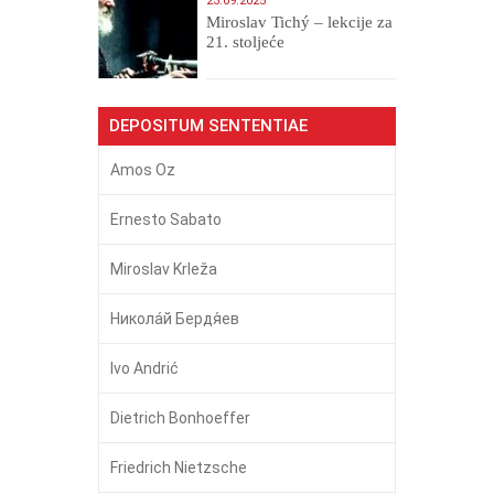
23.09.2025
Miroslav Tichý – lekcije za
21. stoljeće
DEPOSITUM SENTENTIAE
Amos Oz
Ernesto Sabato
Miroslav Krleža
Никола́й Бердя́ев
Ivo Andrić
Dietrich Bonhoeffer
Friedrich Nietzsche