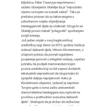
bilježnica
, Peter Trawny je nepristrasno i
sažeto obavijestio čitatelje da je “nepoznato
mjesto na kojem se svezak nalazi”. Tako je
prešutno priznao da su takve enigme u
uzburkanom svijetu objavljivanja
Heideggerovih djela za očekivati. Stoga bi se
čitatelji prosto trebali “prilagoditi” spuštanjem
svojih kriterija.
Još jedan crnjak u ovoj tragikomičnoj
uredničkoj sagi desio se 2015. godine, kada je
izdavač
Sabranih djela
, Vittorio Klostermann, u
očajnom potezu da povrati izgubljeno
povjerenje javnosti u integritet izdanja, osjećao
potrebu da podijeli memorandum kojim
poziva urednike koji su bili svjesni dodatnih
tekstualnih nepravilnosti da istupe kako bi
spriječili daljnje neprijatnosti. Kako je
Klostermann objasnio, izdavač je zaprimio
“brojne upite o tome zašto antisemitski
stavovi Martina Heideggera nisu isplovili na
površinu u prethodnim svescima
Sabranih
djela
”. Strahujući da je došao do tačke bez