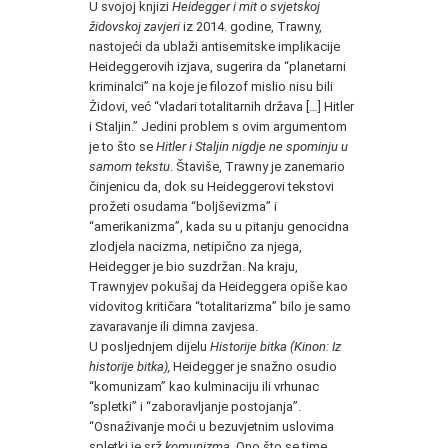
U svojoj knjizi
Heidegger i mit o svjetskoj
židovskoj zavjeri
iz 2014. godine, Trawny,
nastojeći da ublaži antisemitske implikacije
Heideggerovih izjava, sugerira da “planetarni
kriminalci” na koje je filozof mislio nisu bili
Židovi, već “vladari totalitarnih država […] Hitler
i Staljin.” Jedini problem s ovim argumentom
je to što se
Hitler i Staljin nigdje ne spominju u
samom tekstu
. Štaviše, Trawny je zanemario
činjenicu da, dok su Heideggerovi tekstovi
prožeti osudama “boljševizma” i
“amerikanizma”, kada su u pitanju genocidna
zlodjela nacizma, netipično za njega,
Heidegger je bio suzdržan. Na kraju,
Trawnyjev pokušaj da Heideggera opiše kao
vidovitog kritičara “totalitarizma” bilo je samo
zavaravanje ili dimna zavjesa.
U posljednjem dijelu
Historije bitka (Kinon: Iz
historije bitka),
Heidegger je snažno osudio
“komunizam” kao kulminaciju ili vrhunac
“spletki” i “zaboravljanje postojanja”.
“Osnaživanje moći u bezuvjetnim uslovima
spletki je srž
komunizma
. Ono što se time