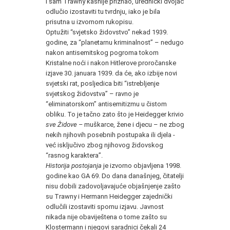
i sam Trawny kasnije priznao, urednički dvojac
odlučio izostaviti tu tvrdnju, iako je bila
prisutna u izvornom rukopisu.
Optužiti “svjetsko židovstvo” nekad 1939.
godine, za “planetarnu kriminalnost” – nedugo
nakon antisemitskog pogroma tokom
Kristalne noći i nakon Hitlerove proročanske
izjave 30. januara 1939. da će, ako izbije novi
svjetski rat, posljedica biti “istrebljenje
svjetskog židovstva” – ravno je
“eliminatorskom” antisemitizmu u čistom
obliku. To je tačno zato što je Heidegger krivio
sve Židove –
muškarce, žene i djecu – ne zbog
nekih njihovih posebnih postupaka ili djela -
već isključivo zbog njihovog židovskog
“rasnog karaktera”.
Historija postojanja
je izvorno objavljena 1998.
godine kao GA 69. Do dana današnjeg, čitatelji
nisu dobili zadovoljavajuće objašnjenje zašto
su Trawny i Hermann Heidegger zajednički
odlučili izostaviti spornu izjavu. Javnost
nikada nije obaviještena o tome zašto su
Klostermann i njegovi saradnici čekali 24