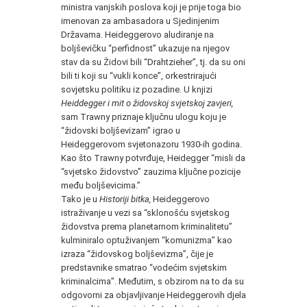
ministra vanjskih poslova koji je prije toga bio
imenovan za ambasadora u Sjedinjenim
Državama. Heideggerovo aludiranje na
boljševičku “perfidnost” ukazuje na njegov
stav da su Židovi bili “Drahtzieher”, tj. da su oni
bili ti koji su “vukli konce”, orkestrirajući
sovjetsku politiku iz pozadine. U knjizi
Heiddegger i mit o židovskoj svjetskoj zavjeri,
sam Trawny priznaje ključnu ulogu koju je
“židovski boljševizam” igrao u
Heideggerovom svjetonazoru 1930-ih godina.
Kao što Trawny potvrđuje, Heidegger “misli da
“svjetsko židovstvo” zauzima ključne pozicije
među boljševicima.”
Tako je u
Historiji bitka,
Heideggerovo
istraživanje u vezi sa “sklonošću svjetskog
židovstva prema planetarnom kriminalitetu”
kulminiralo optuživanjem “komunizma” kao
izraza “židovskog boljševizma”, čije je
predstavnike smatrao “vodećim svjetskim
kriminalcima”. Međutim, s obzirom na to da su
odgovorni za objavljivanje Heideggerovih djela