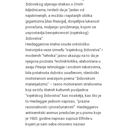
židovskog utjecaja istakao u
Crnim
bilježnicama
, tvrdeći da je “jedan od
najskrivenijih, a možda i najstarijih oblika
gigantizma [das Riesige], dosjetljiva lukavost
proračuna, muljanja i prožimanja, kojom se
uspostavlja besvjetovnost (svjetskog)
židovstva”.
Heideggerove stalne osude ontološko-
historijske veze između “svjetskog židovstva” i
modernih “tehnika” jasno ukazuju na to da je
njegova poznata
Technik-
kritika, elaborirana u
eseju
Pitanje tehnologije
i srodnim tekstovima,
bila potaknuta duboko usađenom, ideološki
motiviranom averzijom prema “židovskom
materijalizmu” – rasno motiviranim strahovima
koji se tiču štetnih kulturnih posljedica
“svjetskog židovstva” kao nositelja, kao što je
to Heidegger jednom napisao, “prazne
racionalnosti i proračunatosti”. Heideggerov
antisemitski animus predočen je u pismu koje
je 1920. godine napisao supruzi Elfride u
kojem je sam sebe otvoreno nazvao