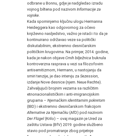
odbrane u Bonnu, gdje je nadgledao izradu
vojnog biltena pod nazivom
Informacije za
vojnike
.
Kada spominjemo ključnu ulogu Hermanna
Heideggera kao odgovornog za očevo
književno nasljedstvo, važno je istaći i to da je
kontinuirano održavao veze sa politički
diskutabilnim, ekstremno desničarskim
političkim krugovima. Na primjer, 2014. godine,
kada je nakon objave
Crnih bilježnica
buknula
kontroverzna rasprava u vezi sa filozofovim
antisemitizmom, Hermann, u nastojanju da
smiri tenzije, je dao intervju za
Sezession
,
izdanje Nove desnice (njem. Neue Rechte).
Zahvaljujući brojnim vezama sa različitim
etnonacionalističkim i anti-imigrancijskim
grupama –
Njemačkim identitarnim pokretom
(IBD) i ekstremno desničarskom frakcijom
Alternative za Njemačku
(AfD) pod nazivom
Der Flügel
(Krilo) – ovaj magazin je Ured za
zaštitu Ustava (BfV) 2019. godine službeno
stavio pod promatranje zbog prijetnje