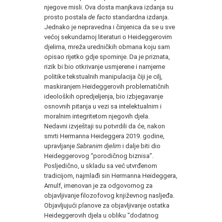
njegove misli. Ova dosta manjkava izdanja su
prosto postala
de facto
standardna izdanja.
Jednako je nepravedna i činjenica da se u sve
većoj sekundarnoj literaturi o Heideggerovim
djelima, mreža uredničkih obmana koju sam
opisao rijetko gdje spominje. Da je priznata,
rizik bi bio otkrivanje usmjerene i namjerne
politike tekstualnih manipulacija čiji je cilj,
maskiranjem Heideggerovih problematičnih
ideoloških opredjeljenja, bio izbjegavanje
osnovnih pitanja u vezi sa intelektualnim i
moralnim integritetom njegovih djela.
Nedavni izvještaji su potvrdili da će, nakon
smrti Hermanna Heideggera 2019. godine,
upravljanje
Sabranim djelim
i dalje biti dio
Heideggerovog “porodičnog biznisa”.
Posljedično, u skladu sa već utvrđenom
tradicijom, najmlađi sin Hermanna Heideggera,
Arnulf, imenovan je za odgovornog za
objavljivanje filozofovog književnog nasljeđa.
Objavljujući planove za objavljivanje ostatka
Heideggerovih djela u obliku “dodatnog