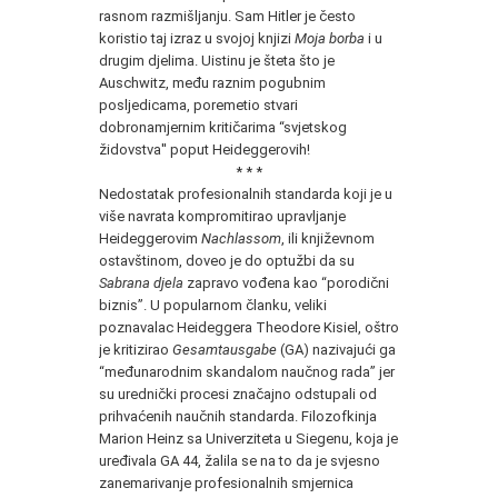
rasnom razmišljanju. Sam Hitler je često
koristio taj izraz u svojoj knjizi
Moja borba
i u
drugim djelima. Uistinu je šteta što je
Auschwitz, među raznim pogubnim
posljedicama, poremetio stvari
dobronamjernim kritičarima “svjetskog
židovstva'' poput Heideggerovih!
* * *
Nedostatak profesionalnih standarda koji je u
više navrata kompromitirao upravljanje
Heideggerovim
Nachlassom
, ili književnom
ostavštinom, doveo je do optužbi da su
Sabrana djela
zapravo vođena kao “porodični
biznis”. U popularnom članku, veliki
poznavalac Heideggera Theodore Kisiel, oštro
je kritizirao
Gesamtausgabe
(GA) nazivajući ga
“međunarodnim skandalom naučnog rada” jer
su urednički procesi značajno odstupali od
prihvaćenih naučnih standarda. Filozofkinja
Marion Heinz sa Univerziteta u Siegenu, koja je
uređivala GA 44, žalila se na to da je svjesno
zanemarivanje profesionalnih smjernica