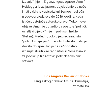
izdanja” (njem. Ergänzungsausgabe), Arnulf
Heidegger je za javnost objelodanio da neće
imati uvid u rukopise iz književnog nasljeđa
njegovog djeda sve do 2046. godine, kada
ističe postojeće autorsko pravo. Tokom ove
objave, Arnulf je potvrdio da postoje “politički
osjetljivi dijelovi” (njem. politisch heikle
Stellen). Međutim, odbio je precizirati šta
“politički osjetljivo” znači ili obuhvata – što je
dovelo do špekulacija da će “dodatno
izdanje” služiti kao repozitorij ili “loša banka”
za podskup filozofovih politički toksičnih
stavova.
Los Angeles Review of Books
S engleskog prevela:
Amina Turudija
,
Prometej.ba