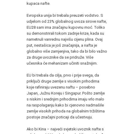
kupaca nafte.
Evropska unija bi trebala preuzeti vodstvo. S
udjelom od 23% globalnog uvoza sirove nafte,
EU28 sam ima značajnu kupovnu moć. Toliko
su demonstrirali tokom zadnje krize, kada su
nametnuli vanrednu najvišu cijenu plina. Ovaj
put, nestašica je još značajnija, a nafta je
globalno više zamjenjiva, tako da bi bilo važno
za druge uvoznike da se pridruže. Više
učesnika će mehanizam učiniti snažnijim.
EU bi trebala da cilja, prvo i prije svega, da
priključi druge zemlje s visokim prihodima
koje rafiniraju uvezenu naftu – posebno
Japan, Južnu Koreju i Singapur. Pošto zemlje
s niskim i srednjim prihodima imaju vrlo malo
na raspolaganju kako bi cjenovno nadmašile
zemlje visokih prihoda na globalnim tržištima
postoje značajni poticaji da učestvuju.
Ako bi Kina – najveći svjetski uvoznik nafte s