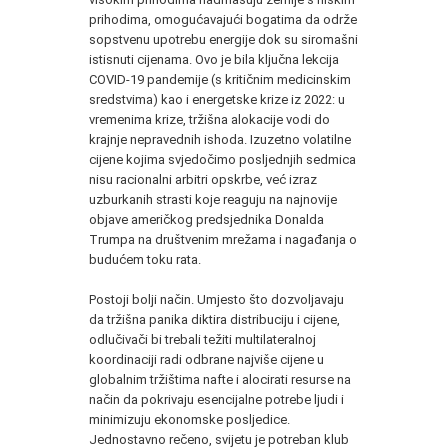
prihodima, omogućavajući bogatima da održe
sopstvenu upotrebu energije dok su siromašni
istisnuti cijenama. Ovo je bila ključna lekcija
COVID-19 pandemije (s kritičnim medicinskim
sredstvima) kao i energetske krize iz 2022: u
vremenima krize, tržišna alokacije vodi do
krajnje nepravednih ishoda. Izuzetno volatilne
cijene kojima svjedočimo posljednjih sedmica
nisu racionalni arbitri opskrbe, već izraz
uzburkanih strasti koje reaguju na najnovije
objave američkog predsjednika Donalda
Trumpa na društvenim mrežama i nagađanja o
budućem toku rata.
Postoji bolji način. Umjesto što dozvoljavaju
da tržišna panika diktira distribuciju i cijene,
odlučivači bi trebali težiti multilateralnoj
koordinaciji radi odbrane najviše cijene u
globalnim tržištima nafte i alocirati resurse na
način da pokrivaju esencijalne potrebe ljudi i
minimizuju ekonomske posljedice.
Jednostavno rečeno, svijetu je potreban klub