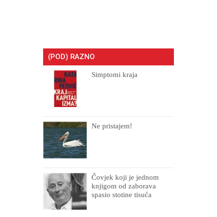
(POD) RAZNO
Simptomi kraja
Ne pristajem!
Čovjek koji je jednom
knjigom od zaborava
spasio stotine tisuća
drugih, prokletih i
uništenih