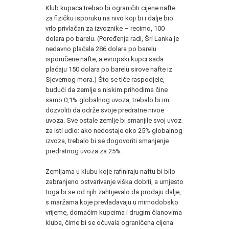
Klub kupaca trebao bi ograničiti cijene nafte
za fizičku isporuku na nivo koji bi i dalje bio
vrlo privlačan za izvoznike – recimo, 100
dolara po barelu. (Poređenja radi, Šri Lanka je
nedavno plaćala 286 dolara po barelu
isporučene nafte, a evropski kupci sada
plaćaju 150 dolara po barelu sirove nafte iz
Sjevernog mora.) Što se tiče raspodjele,
budući da zemlje s niskim prihodima čine
samo 0,1% globalnog uvoza, trebalo bi im
dozvoliti da održe svoje predratne nivoe
uvoza. Sve ostale zemlje bi smanjile svoj uvoz
za isti udio: ako nedostaje oko 25% globalnog
izvoza, trebalo bi se dogovoriti smanjenje
predratnog uvoza za 25%.
Zemljama u klubu koje rafiniraju naftu bi bilo
zabranjeno ostvarivanje viška dobiti, a umjesto
toga bi se od njih zahtijevalo da prodaju dalje,
s maržama koje prevladavaju u mirnodobsko
vrijeme, domaćim kupcima i drugim članovima
kluba, čime bi se očuvala ograničena cijena