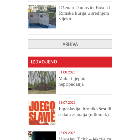
Dženan Dautović: Bosna i
Rimska kurija u srednjem
vijeku
ARHIVA
IZDVOJENO
01.08.2026
Muka i ljepota
nepripadanja
31.07.2026
Jugoslavija, hronika šest ili
sedam zemalja (odlomak)
23.09.2025
Miroslav Tichý – lekcije za