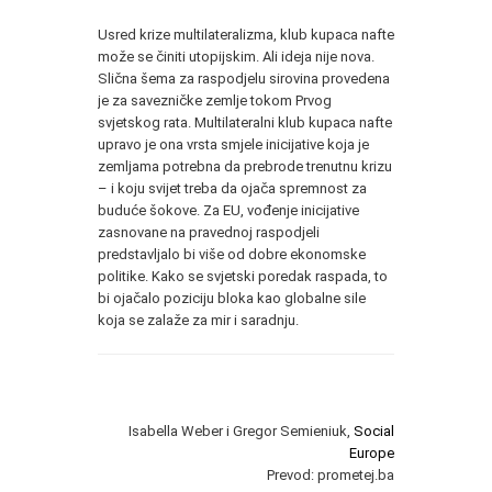
Usred krize multilateralizma, klub kupaca nafte
može se činiti utopijskim. Ali ideja nije nova.
Slična šema za raspodjelu sirovina provedena
je za savezničke zemlje tokom Prvog
svjetskog rata. Multilateralni klub kupaca nafte
upravo je ona vrsta smjele inicijative koja je
zemljama potrebna da prebrode trenutnu krizu
– i koju svijet treba da ojača spremnost za
buduće šokove. Za EU, vođenje inicijative
zasnovane na pravednoj raspodjeli
predstavljalo bi više od dobre ekonomske
politike. Kako se svjetski poredak raspada, to
bi ojačalo poziciju bloka kao globalne sile
koja se zalaže za mir i saradnju.
Isabella Weber i Gregor Semieniuk,
Social
Europe
Prevod: prometej.ba