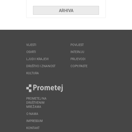
huliganima
ARHIVA
VIJESTI
POVIJEST
OSVRTI
INTERVJU
LJUDI I KRAJEVI
PRIJEVODI
DRUŠTVO I ZNANOST
COPY/PASTE
KULTURA
PROMETEJ NA
DRUŠTVENIM
MREŽAMA
O NAMA
IMPRESSUM
KONTAKT