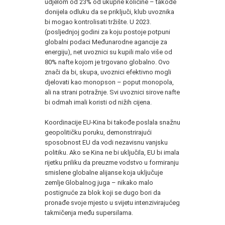
udjelom od 23% od ukupne količine – takođe
donijela odluku da se priključi, klub uvoznika
bi mogao kontrolisati tržište. U 2023.
(posljednjoj godini za koju postoje potpuni
globalni podaci Međunarodne agancije za
energiju), net uvoznici su kupili malo više od
80% nafte kojom je trgovano globalno. Ovo
znači da bi, skupa, uvoznici efektivno mogli
djelovati kao monopson – poput monopola,
ali na strani potražnje. Svi uvoznici sirove nafte
bi odmah imali koristi od nižih cijena.
Koordinacije EU-Kina bi takođe poslala snažnu
geopolitičku poruku, demonstrirajući
sposobnost EU da vodi nezavisnu vanjsku
politiku. Ako se Kina ne bi uključila, EU bi imala
rijetku priliku da preuzme vodstvo u formiranju
smislene globalne alijanse koja uključuje
zemlje Globalnog juga – nikako malo
postignuće za blok koji se dugo bori da
pronađe svoje mjesto u svijetu intenzivirajućeg
takmičenja među supersilama.