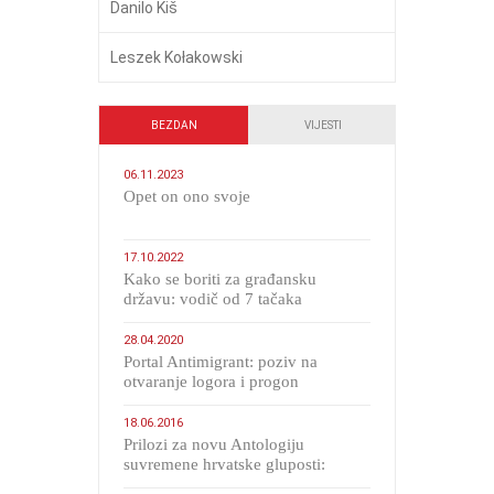
Danilo Kiš
Leszek Kołakowski
BEZDAN
VIJESTI
06.11.2023
​Opet on ono svoje
17.10.2022
Kako se boriti za građansku
državu: vodič od 7 tačaka
28.04.2020
Portal Antimigrant: poziv na
otvaranje logora i progon
migranata poput bijesnih kerova
18.06.2016
Prilozi za novu Antologiju
suvremene hrvatske gluposti:
Kolinda i ekipa o navijačkim