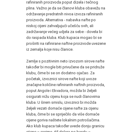
rafiniranih proizvoda poput dizela i tečnog
plina. Važno je da se članovi kluba obavežu na
održavanje predratnih nivoa izvoza rafiniranih
proizvoda. Alternativa - nabavka nafte po
niskoj cijeni zahvaljujući učešću svih, ali
zadržavanje većeg udjela za sebe - dovela bi
do raspada kluba. Klub kupaca mogao bi se
proširiti na rafinirane naftne proizvode uvezene
iz zemalja koje nisu članice.
Zemlje s pozitivnim neto izvozom sirove nafte
također bi mogle biti privučene da se pridruže
klubu, čime bi se on dodatno ojačao. Za
početak, izvoznici sirove nafte koji uvoze
značajne količine rafiniranih naftnih proizvoda,
poput Angole i Ekvadora, možda bi željeli
osigurati nižu cijenu koja se nudi članovima
kluba. U širem smislu, izvoznici bi možda
željeli vezati domaće cijene nafte za cijenu
kluba, čime bi se spriječilo da više domaće
cijene goriva naštete lokalnim potrošačima.
Ako klub kupaca također uvede donju granicu
cijene – recimo, 65 dolara po barelu –