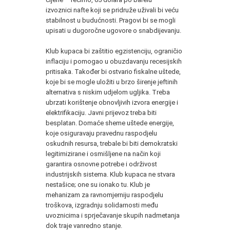
izvoznici nafte koji se pridruže uživali bi veću
stabilnost u budućnosti. Pragovi bi se mogli
upisati u dugoročne ugovore o snabdijevanju.
Klub kupaca bi zaštitio egzistenciju, ograničio
inflaciju i pomogao u obuzdavanju recesijskih
pritisaka. Također bi ostvario fiskalne uštede,
koje bi se mogle uložiti u brzo širenje jeftinih
alternativa s niskim udjelom ugljika. Treba
ubrzati korištenje obnovljivih izvora energije i
elektrifikaciju. Javni prijevoz treba biti
besplatan. Domaće sheme uštede energije,
koje osiguravaju pravednu raspodjelu
oskudnih resursa, trebale bi biti demokratski
legitimizirane i osmišljene na način koji
garantira osnovne potrebe i održivost
industrijskih sistema. Klub kupaca ne stvara
nestašice; one su ionako tu. Klub je
mehanizam za ravnomjerniju raspodjelu
troškova, izgradnju solidarnosti među
uvoznicima i sprječavanje skupih nadmetanja
dok traje vanredno stanje.