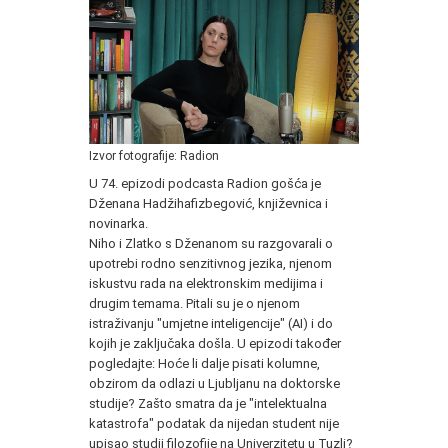
Izvor fotografije: Radion
U 74. epizodi podcasta Radion gošća je
Dženana Hadžihafizbegović, književnica i
novinarka.
Niho i Zlatko s Dženanom su razgovarali o
upotrebi rodno senzitivnog jezika, njenom
iskustvu rada na elektronskim medijima i
drugim temama. Pitali su je o njenom
istraživanju "umjetne inteligencije" (AI) i do
kojih je zaključaka došla. U epizodi također
pogledajte: Hoće li dalje pisati kolumne,
obzirom da odlazi u Ljubljanu na doktorske
studije? Zašto smatra da je "intelektualna
katastrofa" podatak da nijedan student nije
upisao studij filozofije na Univerzitetu u Tuzli?