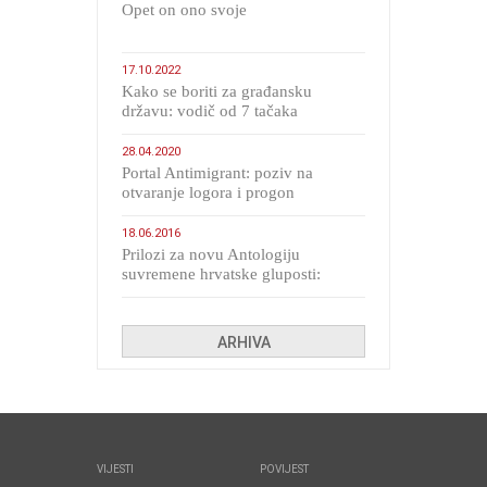
​Opet on ono svoje
17.10.2022
Kako se boriti za građansku
državu: vodič od 7 tačaka
28.04.2020
Portal Antimigrant: poziv na
otvaranje logora i progon
migranata poput bijesnih kerova
18.06.2016
Prilozi za novu Antologiju
suvremene hrvatske gluposti:
Kolinda i ekipa o navijačkim
huliganima
ARHIVA
VIJESTI
POVIJEST