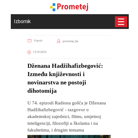
Izbornik
Vijesti
prometej.ba
15.10.2025
Dženana Hadžihafizbegović:
Između književnosti i
novinarstva ne postoji
dihotomija
U 74. epizodi Radiona gošća je Dženana
Hadžihafizbegović - razgovor o
akademskoj zajednici, filmu, umjetnoj
inteligenciji, filozofiji u školama i na
fakultetima, i drugim temama