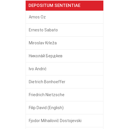
DEPOSITUM SENTENTIAE
Amos Oz
Ernesto Sabato
Miroslav Krleža
Никола́й Бердя́ев
Ivo Andrić
Dietrich Bonhoeffer
Friedrich Nietzsche
Filip David (English)
Fjodor Mihailovič Dostojevski