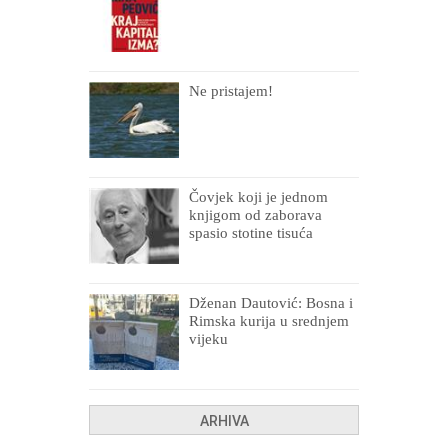
Ne pristajem!
Čovjek koji je jednom
knjigom od zaborava
spasio stotine tisuća
drugih, prokletih i
uništenih
Dženan Dautović: Bosna i
Rimska kurija u srednjem
vijeku
ARHIVA