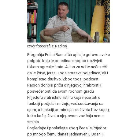
Izvor fotografije: Radion
Biografija Edina Ramulića opis je gotovo svake
golgote koju je pojedinac mogao doživjeti
tokom agresije i rata. Ali on za sebe neće reći
da je žrtva, jer ta uloga sputava pojedinca, ali i
kompletno društvo. Zbog toga, podcast
Radion donosi priču o njegovoj hrabrosti i
posvećenosti da svom rodnom gradu
Prijedoru vrati istinu: istinu koja neće biti u
funkciji podjela i mržnje, već suočavanja sa
njom, u funkciji pomirenja i suživota bez kojeg,
kako kaže, život u njegovom zavičaju nema
smisla.
Pogledajte i poslušajte zbog čega je Prijedor
po mnogo čemu danas jedinstven u Bosni i