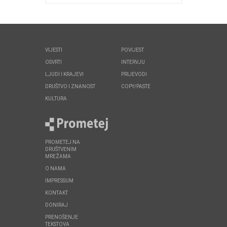
VIJESTI
POVIJEST
OSVRTI
INTERVJU
LJUDI I KRAJEVI
PRIJEVODI
DRUŠTVO I ZNANOST
COPY/PASTE
KULTURA
PROMETEJ NA
DRUŠTVENIM
MREŽAMA
O NAMA
IMPRESSUM
KONTAKT
DONIRAJ
PRENOŠENJE
TEKSTOVA