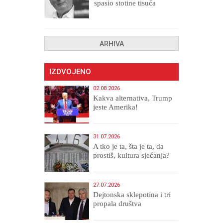
spasio stotine tisuća
drugih, prokletih i
uništenih
ARHIVA
IZDVOJENO
02.08.2026
Kakva alternativa, Trump
jeste Amerika!
31.07.2026
A tko je ta, šta je ta, da
prostiš, kultura sjećanja?
27.07.2026
Dejtonska sklepotina i tri
propala društva