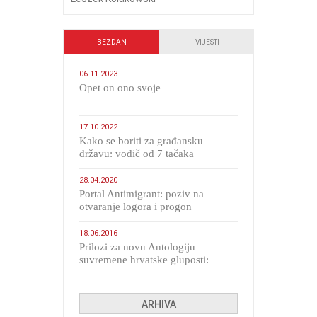
BEZDAN
VIJESTI
06.11.2023
​Opet on ono svoje
17.10.2022
Kako se boriti za građansku
državu: vodič od 7 tačaka
28.04.2020
Portal Antimigrant: poziv na
otvaranje logora i progon
migranata poput bijesnih kerova
18.06.2016
Prilozi za novu Antologiju
suvremene hrvatske gluposti:
Kolinda i ekipa o navijačkim
huliganima
ARHIVA