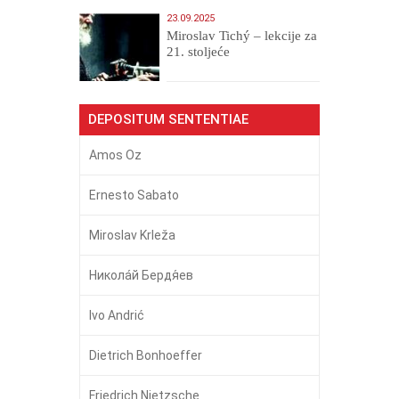
23.09.2025
Miroslav Tichý – lekcije za
21. stoljeće
DEPOSITUM SENTENTIAE
Amos Oz
Ernesto Sabato
Miroslav Krleža
Никола́й Бердя́ев
Ivo Andrić
Dietrich Bonhoeffer
Friedrich Nietzsche