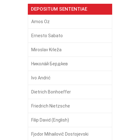
DEPOSITUM SENTENTIAE
Amos Oz
Ernesto Sabato
Miroslav Krleža
Никола́й Бердя́ев
Ivo Andrić
Dietrich Bonhoeffer
Friedrich Nietzsche
Filip David (English)
Fjodor Mihailovič Dostojevski