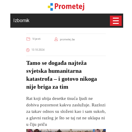
Izbornik
Vijesti
prometej.ba
13.10.2024
​Tamo se događa najteža
svjetska humanitarna
katastrofa – i gotovo nikoga
nije briga za tim
Rat koji ubija desetke tisuća ljudi ne
dobiva pozornost kakvu zaslužuje. Razlozi
za takav odnos su složeni kao i sam sukob,
a glavni razlog je što se taj rat ne uklapa ni
u čiju priču