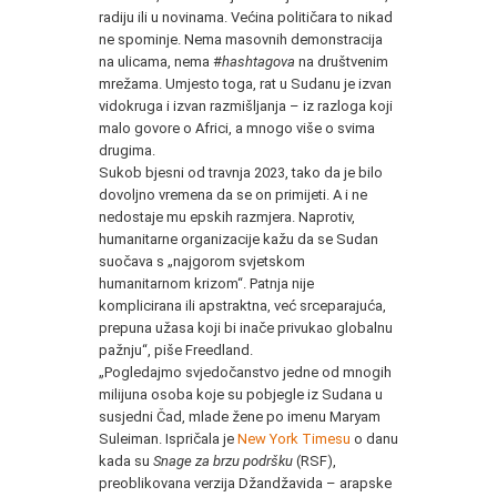
radiju ili u novinama. Većina političara to nikad
ne spominje. Nema masovnih demonstracija
na ulicama, nema #
hashtagova
na društvenim
mrežama. Umjesto toga, rat u Sudanu je izvan
vidokruga i izvan razmišljanja – iz razloga koji
malo govore o Africi, a mnogo više o svima
drugima.
Sukob bjesni od travnja 2023, tako da je bilo
dovoljno vremena da se on primijeti. A i ne
nedostaje mu epskih razmjera. Naprotiv,
humanitarne organizacije kažu da se Sudan
suočava s „najgorom svjetskom
humanitarnom krizom“. Patnja nije
komplicirana ili apstraktna, već srceparajuća,
prepuna užasa koji bi inače privukao globalnu
pažnju“, piše Freedland.
„Pogledajmo svjedočanstvo jedne od mnogih
milijuna osoba koje su pobjegle iz Sudana u
susjedni Čad, mlade žene po imenu Maryam
Suleiman. Ispričala je
N
ew York Timesu
o danu
kada su
Snage za brzu podršku
(RSF),
preoblikovana verzija Džandžavida – arapske