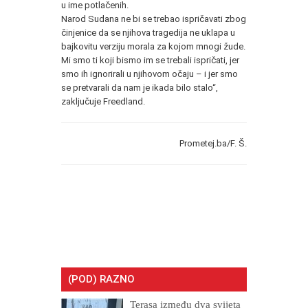
u ime potlačenih.
Narod Sudana ne bi se trebao ispričavati zbog
činjenice da se njihova tragedija ne uklapa u
bajkovitu verziju morala za kojom mnogi žude.
Mi smo ti koji bismo im se trebali ispričati, jer
smo ih ignorirali u njihovom očaju – i jer smo
se pretvarali da nam je ikada bilo stalo“,
zaključuje Freedland.
Prometej.ba/F. Š.
(POD) RAZNO
Terasa između dva svijeta