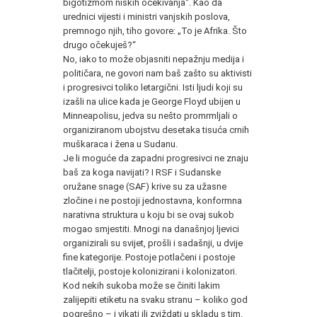
bigotizmom niskih očekivanja“. Kao da
urednici vijesti i ministri vanjskih poslova,
premnogo njih, tiho govore: „To je Afrika. Što
drugo očekuješ?“
No, iako to može objasniti nepažnju medija i
političara, ne govori nam baš zašto su aktivisti
i progresivci toliko letargični. Isti ljudi koji su
izašli na ulice kada je George Floyd ubijen u
Minneapolisu, jedva su nešto promrmljali o
organiziranom ubojstvu desetaka tisuća crnih
muškaraca i žena u Sudanu.
Je li moguće da zapadni progresivci ne znaju
baš za koga navijati? I RSF i Sudanske
oružane snage (SAF) krive su za užasne
zločine i ne postoji jednostavna, konformna
narativna struktura u koju bi se ovaj sukob
mogao smjestiti. Mnogi na današnjoj ljevici
organizirali su svijet, prošli i sadašnji, u dvije
fine kategorije. Postoje potlačeni i postoje
tlačitelji, postoje kolonizirani i kolonizatori.
Kod nekih sukoba može se činiti lakim
zalijepiti etiketu na svaku stranu – koliko god
pogrešno – i vikati ili zviždati u skladu s tim.