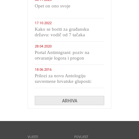
​Opet on ono svoje
17.10.2022
Kako se boriti za građansku
državu: vodič od 7 tačaka
28.04.2020
Portal Antimigrant: poziv na
otvaranje logora i progon
migranata poput bijesnih kerova
18.06.2016
Prilozi za novu Antologiju
suvremene hrvatske gluposti:
Kolinda i ekipa o navijačkim
huliganima
ARHIVA
VIJESTI
POVIJEST