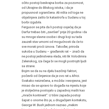
očito postoji beskrajna borba za pozornost,
od Ukrajine do Bliskog istoka, i da je
propusnost ograničena. Ali ništa od toga ne
objašnjava zašto bi katastrofa u Sudanu u toj
borbi izgubila.
Ferguson se pita da li postoji osjećaj da je
Darfur trebao biti „završen“ prije 20 godina i da
su mnoge slavne osobe i drugi koji su tada
zauzeli stav umorni od mogućnosti da će to
sve morati proći iznova. Također, priroda
sukoba u Sudanu – građanski rat – znači da
ne postoji jedinstvena vlada, niti lik Volodimira
Zelenskog, iza čega bi se mogli postrojiti ljudi
sa strane.
Bojim se da su na djelu bazičniji faktori,
počevši od činjenice da je ovo rat u Africi.
Svakako neizrečena, a možda i nesvjesna, jest
misao da se upravo to događa na mjestu koje
je stoljećima postojalo u zapadnoj mašti kao
„mračni kontinent“. U tišini zapada postoji
šapat o onome što je, u drugačijem kontekstu,
George W. Bush jednom nazvao „mekim