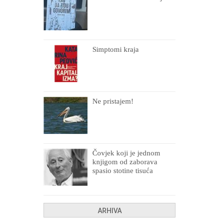
Simptomi kraja
Ne pristajem!
Čovjek koji je jednom
knjigom od zaborava
spasio stotine tisuća
drugih, prokletih i
uništenih
ARHIVA