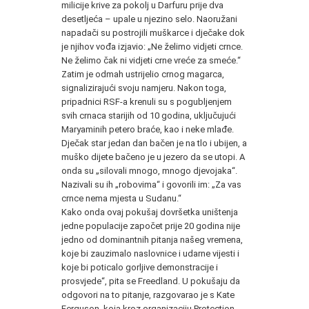
milicije krive za pokolj u Darfuru prije dva
desetljeća – upale u njezino selo. Naoružani
napadači su postrojili muškarce i dječake dok
je njihov vođa izjavio: „Ne želimo vidjeti crnce.
Ne želimo čak ni vidjeti crne vreće za smeće.“
Zatim je odmah ustrijelio crnog magarca,
signalizirajući svoju namjeru. Nakon toga,
pripadnici RSF-a krenuli su s pogubljenjem
svih crnaca starijih od 10 godina, uključujući
Maryaminih petero braće, kao i neke mlađe.
Dječak star jedan dan bačen je na tlo i ubijen, a
muško dijete bačeno je u jezero da se utopi. A
onda su „silovali mnogo, mnogo djevojaka“.
Nazivali su ih „robovima“ i govorili im: „Za vas
crnce nema mjesta u Sudanu.“
Kako onda ovaj pokušaj dovršetka uništenja
jedne populacije započet prije 20 godina nije
jedno od dominantnih pitanja našeg vremena,
koje bi zauzimalo naslovnice i udarne vijesti i
koje bi poticalo gorljive demonstracije i
prosvjede“, pita se Freedland. U pokušaju da
odgovori na to pitanje, razgovarao je s Kate
Ferguson, koja kroz organizaciju Protection