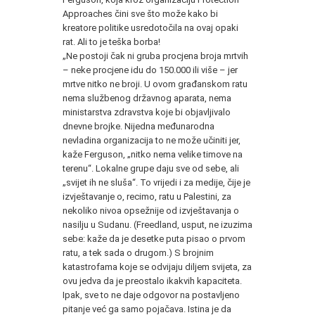
Approaches čini sve što može kako bi
kreatore politike usredotočila na ovaj opaki
rat. Ali to je teška borba!
„Ne postoji čak ni gruba procjena broja mrtvih
– neke procjene idu do 150.000 ili više – jer
mrtve nitko ne broji. U ovom građanskom ratu
nema službenog državnog aparata, nema
ministarstva zdravstva koje bi objavljivalo
dnevne brojke. Nijedna međunarodna
nevladina organizacija to ne može učiniti jer,
kaže Ferguson, „nitko nema velike timove na
terenu“. Lokalne grupe daju sve od sebe, ali
„svijet ih ne sluša“. To vrijedi i za medije, čije je
izvještavanje o, recimo, ratu u Palestini, za
nekoliko nivoa opsežnije od izvještavanja o
nasilju u Sudanu. (Freedland, usput, ne izuzima
sebe: kaže da je desetke puta pisao o prvom
ratu, a tek sada o drugom.) S brojnim
katastrofama koje se odvijaju diljem svijeta, za
ovu jedva da je preostalo ikakvih kapaciteta.
Ipak, sve to ne daje odgovor na postavljeno
pitanje već ga samo pojačava. Istina je da