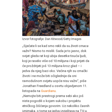
Izvor fotografije: Dan Kitwood/Getty Images
„Sjećate li se kad smo rekli da su
životi crnaca
važni
? Nismo to mislili. Sada je to jasno, dok
svijet gleda rat koji ubija desetke tisuća ljudi,
koji je raselio više od 10 milijuna i koji prijeti da
će proždrijeti još 13 milijuna kroz glad – i
jedva da njeg baci oko. Većina njih su crnački
životi i ne može biti očiglednije da oni
ravnodušnom svijetu uopće nisu važni“, piše
Jonathan Freedland u osvrtu objavljenom 11.
listopada na
Guardianu
.
„Nemojte biti prestrogi prema sebi ako još
niste pogodili o kojem sukobu i projektu
etničkog čišćenja govorim. Uz nekoliko časnih
iznimaka, o tome se jedva izvještava na TV-u,