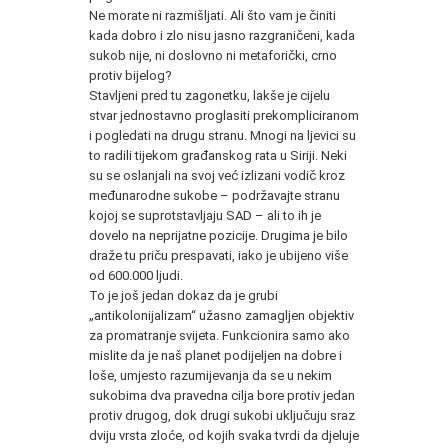
Ne morate ni razmišljati. Ali što vam je činiti
kada dobro i zlo nisu jasno razgraničeni, kada
sukob nije, ni doslovno ni metaforički, crno
protiv bijelog?
Stavljeni pred tu zagonetku, lakše je cijelu
stvar jednostavno proglasiti prekompliciranom
i pogledati na drugu stranu. Mnogi na ljevici su
to radili tijekom građanskog rata u Siriji. Neki
su se oslanjali na svoj već izlizani vodič kroz
međunarodne sukobe – podržavajte stranu
kojoj se suprotstavljaju SAD – ali to ih je
dovelo na neprijatne pozicije. Drugima je bilo
draže tu priču prespavati, iako je ubijeno više
od 600.000 ljudi.
To je još jedan dokaz da je grubi
„antikolonijalizam“ užasno zamagljen objektiv
za promatranje svijeta. Funkcionira samo ako
mislite da je naš planet podijeljen na dobre i
loše, umjesto razumijevanja da se u nekim
sukobima dva pravedna cilja bore protiv jedan
protiv drugog, dok drugi sukobi uključuju sraz
dviju vrsta zloće, od kojih svaka tvrdi da djeluje